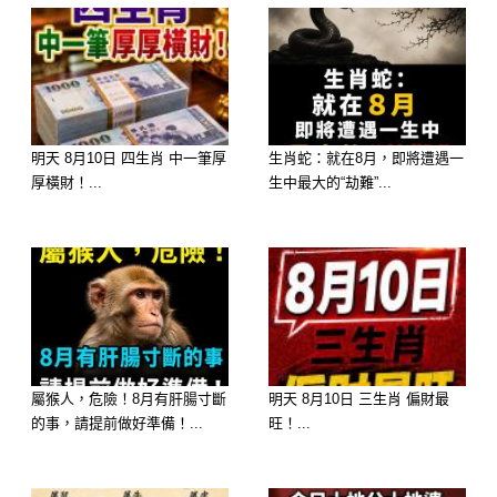
明天 8月10日 四生肖 中一筆厚
生肖蛇：就在8月，即將遭遇一
–
厚橫財！...
生中最大的“劫難”...
–
–
–
屬猴人，危險！8月有肝腸寸斷
明天 8月10日 三生肖 偏財最
的事，請提前做好準備！...
旺！...
–
–