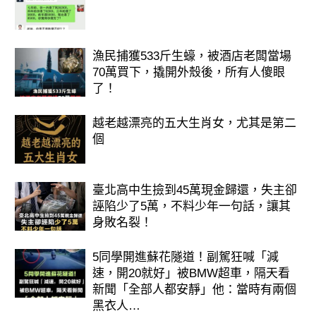
漁民捕獲533斤生蠔，被酒店老闆當場
70萬買下，撬開外殼後，所有人傻眼
了！
越老越漂亮的五大生肖女，尤其是第二
個
臺北高中生撿到45萬現金歸還，失主卻
誣陷少了5萬，不料少年一句話，讓其
身敗名裂！
5同學開進蘇花隧道！副駕狂喊「減
速，開20就好」被BMW超車，隔天看
新聞「全部人都安靜」他：當時有兩個
黑衣人…