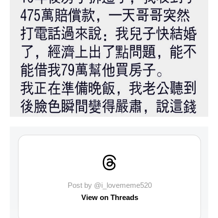
Post by @i_lovememe520
View on Threads