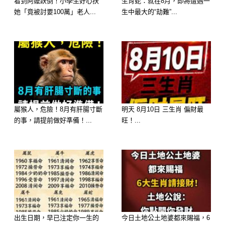
看到阿嬤跌倒！小學生好心扶
生肖蛇：就在8月，即將遭遇一
C
她「竟被討要100萬」老人...
生中最大的“劫難”...
你對朋友一向是來者不拒，只要差異性
不大，基本上你都樂於和對方交個朋
友。不過你很少真正和朋友聊心事，除
非是你相當認定的知己，否則你大部份
都是聽別人訴苦的垃圾桶，和你相交許
久的人，都不見得會了解你真正想法
屬猴人，危險！8月有肝腸寸斷
明天 8月10日 三生肖 偏財最
的事，請提前做好準備！...
旺！...
呢。
D
在朋友眼中你是個開心果，不管親疏遠
近，你總是會以最直接、最率真的一面
示人，不想故作姿態，但這並不代表你
是個完全樂觀開朗的人，只是你覺得在
出生日期，早已注定你一生的
今日土地公土地婆都來賜福，6