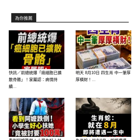
友，否則你絕對很少先主動對人表示熱
絡之情。對你不的人，會覺得你蠻內
為你推薦
向，也有點冰冷，但其實私底下在一堆
熟人面前的你，可是挺多話而且熱情，
一點也不冰呢。
B
快訊／前總統爆「癌細胞已擴
明天 8月10日 四生肖 中一筆厚
你是典型的悶騷一族，不管熟不熟，在
散骨骼」！家屬認：病情持
厚橫財！...
眾人面前，你總是擺出一副沉默是金的
續...
模樣，所以在團體中，你甚至常會被忽
略。但是只要和少數一、二知心老友在
一起時，你那三八加十三點的一面，就
馬上原形畢露了。