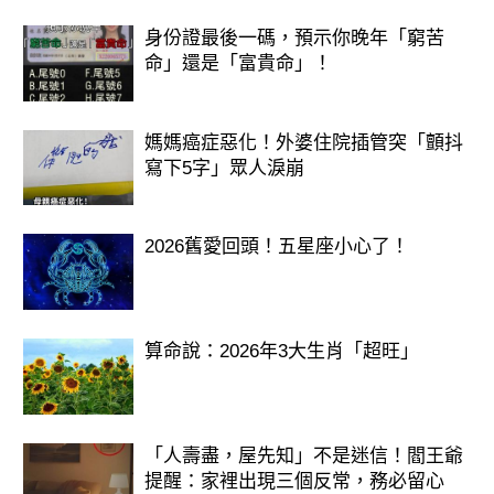
身份證最後一碼，預示你晚年「窮苦
命」還是「富貴命」！
媽媽癌症惡化！外婆住院插管突「顫抖
寫下5字」眾人淚崩
2026舊愛回頭！五星座小心了！
算命說：2026年3大生肖「超旺」
「人壽盡，屋先知」不是迷信！閻王爺
提醒：家裡出現三個反常，務必留心