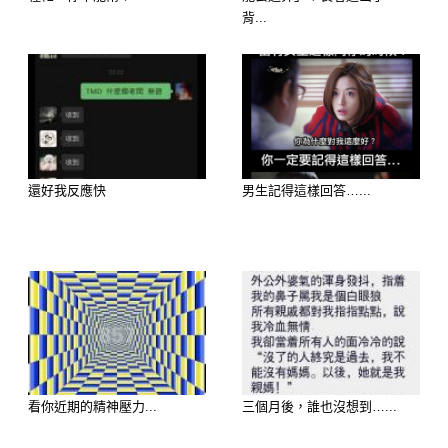
背...
歡迎來下水道觀看更多都市傳說👉
https://lihi3.cc/c5H8h
延伸閱讀———————
還好我反應快
男生記得這樣回答…...
你獨自一人搭公車或捷運時，會有什麼
小動作，這將發掘交友態度是如何的
喔。
看你近期的精神壓力...
三個月後，誰也沒想到…...