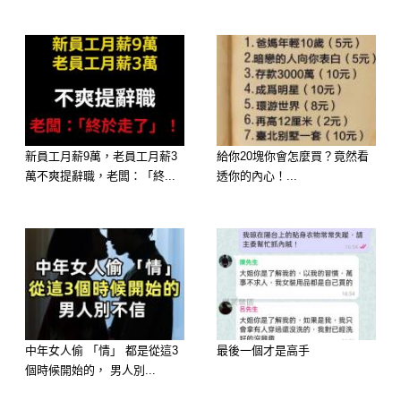
A.搖頭晃腦的聽隨身聽
B.看隨身攜帶的書或工作資料
新員工月薪9萬，老員工月薪3
給你20塊你會怎麼買？竟然看
萬不爽提辭職，老闆：「終...
透你的內心！...
C.眼睛瞪著窗外發呆
D.呼呼大睡
測驗小分析
中年女人偷 「情」 都是從這3
最後一個才是高手
A
個時候開始的， 男人別...
你是個外冷內熱的人，除非是很熟的朋