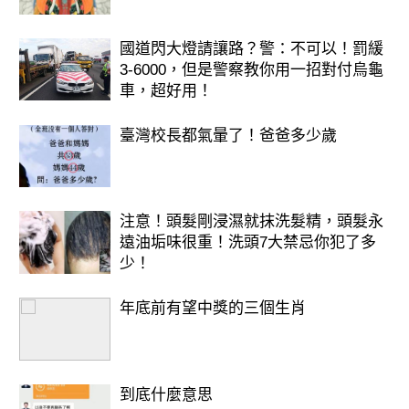
國道閃大燈請讓路？警：不可以！罰緩
3-6000，但是警察教你用一招對付烏龜
車，超好用！
臺灣校長都氣暈了！爸爸多少歲
注意！頭髮剛浸濕就抹洗髮精，頭髮永
遠油垢味很重！洗頭7大禁忌你犯了多
少！
年底前有望中獎的三個生肖
到底什麼意思