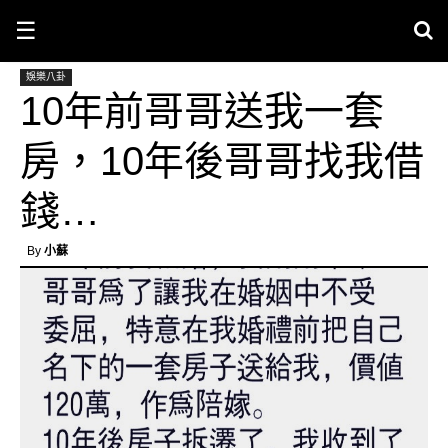
☰
娛樂八卦
10年前哥哥送我一套
房，10年後哥哥找我借
錢…
By
小蘇