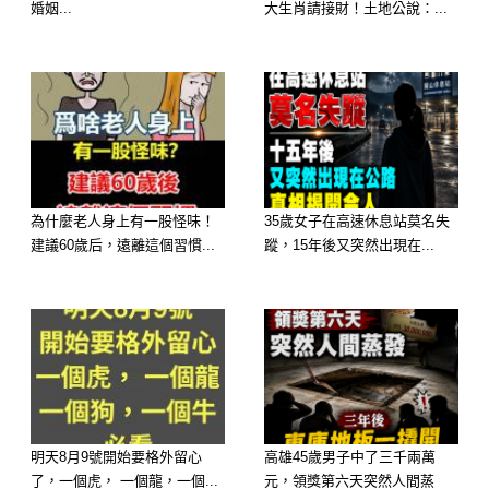
婚姻...
大生肖請接財！土地公說：...
別人面前耍寶，自己也能開心，是件兩
全其美的事，所以你樂於去做呢。
為什麼老人身上有一股怪味！
35歲女子在高速休息站莫名失
建議60歲后，遠離這個習慣...
蹤，15年後又突然出現在...
明天8月9號開始要格外留心
高雄45歲男子中了三千兩萬
了，一個虎， 一個龍，一個...
元，領獎第六天突然人間蒸