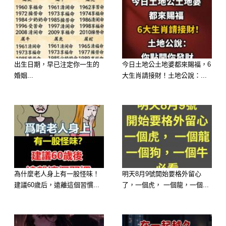
–
–
出生日期，早已注定你一生的
今日土地公土地婆都來賜福，6
婚姻...
大生肖請接財！土地公說：...
–
–
–
–
為什麼老人身上有一股怪味！
明天8月9號開始要格外留心
建議60歲后，遠離這個習慣...
了，一個虎， 一個龍，一個...