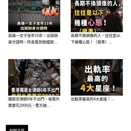
想知道愛情走向嗎？免費測算馬上知道
>>>>https://lihi.cc/Ozo8m
高雄一女子坐牢15年，出獄辦
長期不換頭像的人，往往是以
身分證時，所長看到她檔案...
下幾種心態！（很準）...
獨居女律師6年不出門，每餐外
出軌率最高的4大星座！...
賣要花2000元，警方破...
相關文章