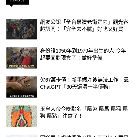
網友公認「全台最讚老街是它」觀光客
超認同：「完全去不膩」好吃又好買
身份證1950年到1979年出生的人 今年
起要面對現實了！做好準備
欠67萬卡債！新手媽產後無法工作 靠
ChatGPT「30天還清一半債務」
玉皇大帝今晚點名「屬兔 屬馬 屬猴 屬
狗 屬豬」注意了！