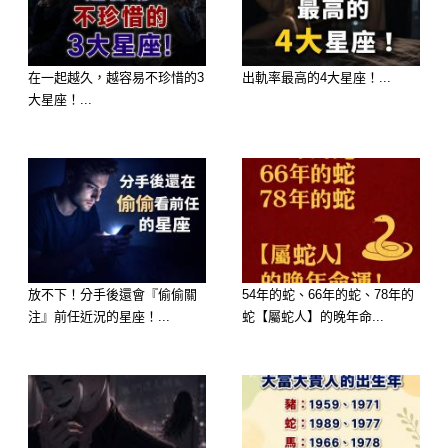
終於替媽媽
報仇了!
在一起越久，越容易不珍惜的3
出軌率最高的4大星座！...
大星座！...
放不下！分手後還會『偷偷關
54年的蛇、66年的蛇、78年的
注』前任近況的星座！...
蛇【屬蛇人】的晚年命...
歡迎來下水道觀看更多都市傳說👉
https://lihi3.cc/c5H8h