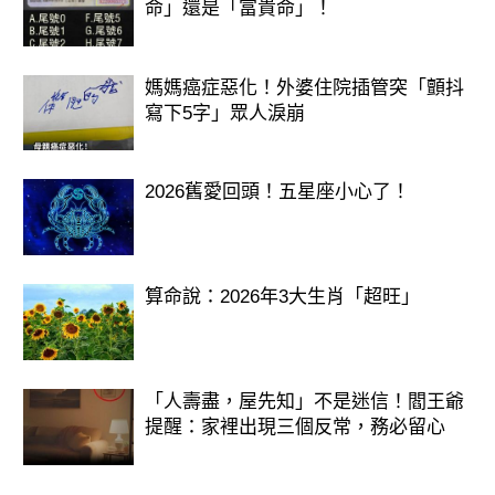
命」還是「富貴命」！
媽媽癌症惡化！外婆住院插管突「顫抖
寫下5字」眾人淚崩
2026舊愛回頭！五星座小心了！
算命說：2026年3大生肖「超旺」
「人壽盡，屋先知」不是迷信！閻王爺
提醒：家裡出現三個反常，務必留心