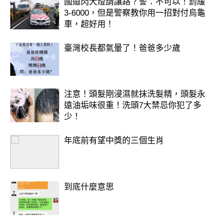
國道閃大燈請讓路？警：不可以！罰緩
3-6000，但是警察教你用一招對付烏龜
車，超好用！
臺灣校長都氣暈了！爸爸多少歲
注意！頭髮剛浸濕就抹洗髮精，頭髮永
遠油垢味很重！洗頭7大禁忌你犯了多
少！
年底前有望中獎的三個生肖
到底什麼意思