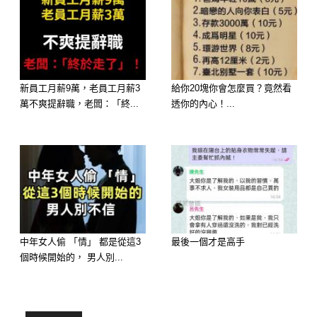
群中的焦點，自信且充滿活力。
新員工月薪9萬，老員工月薪3
給你20塊你會怎麼買？竟然看
萬不爽提辭職，老闆：「終...
透你的內心！...
中年女人偷 「情」 都是從這3
最後一個才是高手
個時候開始的， 男人別...
選擇 B：純潔優雅的白百合