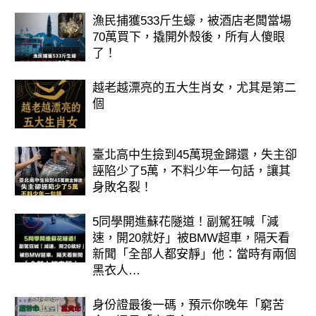
漁民捕獲533斤生蠔，被酒店老闆當場
70萬買下，撬開外殼後，所有人傻眼
了！
越老越漂亮的五大生肖女，尤其是第二
個
臺北高中生撿到45萬現金歸還，失主卻
誣陷少了5萬，不料少年一句話，讓其
身敗名裂！
5同學開進蘇花隧道！副駕狂喊「減
速，開20就好」被BMW超車，隔天看
新聞「全部人都安靜」他：當時有兩個
黑衣人…
身份證最後一碼，預示你晚年「窮苦