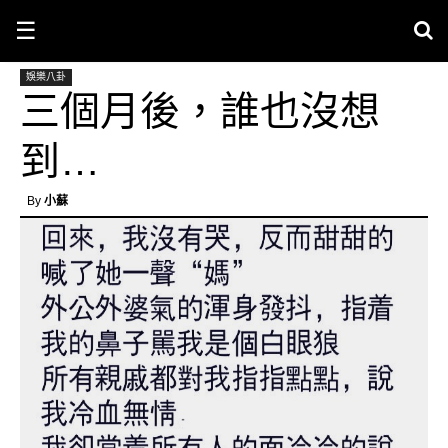
☰
娛樂八卦
三個月後，誰也沒想
到…
By
小蘇