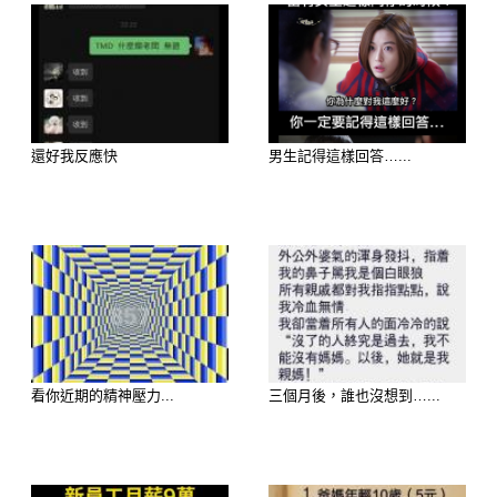
還好我反應快
男生記得這樣回答…...
選擇 A：熱情如火的紅玫瑰
潛藏性格：你是個熱情奔放、充滿活力
且勇於表達愛意的人。 你擁有強烈的
看你近期的精神壓力...
三個月後，誰也沒想到…...
個人魅力，勇於追求自己的目標和渴
望。你情感濃烈，敢愛敢恨，並渴望一
段充滿熱情和浪漫的關係。你通常是人