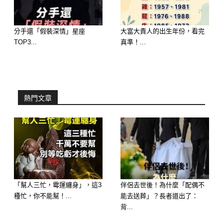
請仔細觀察以下的花朵，並選出你最喜
歡的一朵 展開你內在的色彩！
分手還「假裝深情」星座
大富大貴人的出生年份，看完
TOP3...
真準！...
A. 熱情如火的紅玫瑰 B. 純潔優雅的白
百合 C. 溫暖明亮的向日葵 D. 神秘浪漫
的紫羅蘭
熱門文章
答案解析：
「幫人三忙，霉運纏身」，這3
伴侶去世後！為什麼「配偶不
種忙，你不能幫！...
能去送葬」？長者道出了：
背...