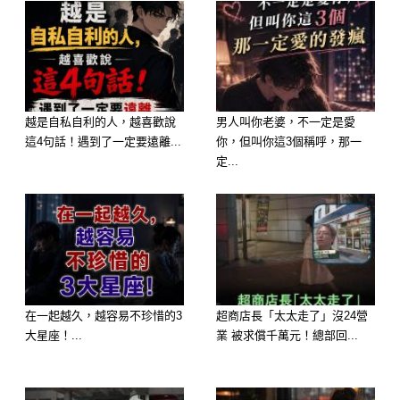
力且帶有一絲憂鬱氣質的人。 你擁有
豐富的內心世界，充滿藝術天賦和想像
力。你可能比較敏感，容易感受到細微
的情感變化，並渴望一段深刻而獨特的
關係。你通常給人一種神秘、引人探究
越是自私自利的人，越喜歡說
男人叫你老婆，不一定是愛
這4句話！遇到了一定要遠離...
你，但叫你這3個稱呼，那一
的感覺。
定...
在一起越久，越容易不珍惜的3
超商店長「太太走了」沒24營
大星座！...
業 被求償千萬元！總部回...