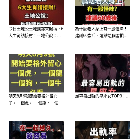
–
今日土地公土地婆都來賜福，6
為什麼老人身上有一股怪味！
大生肖請接財！土地公說：...
建議60歲后，遠離這個習慣...
–
–
–
明天8月9號開始要格外留心
最容易出軌的星座女TOP3！...
–
了，一個虎， 一個龍，一個...
所有人都覺得我瘋了,可三個月後,他們
卻雙雙坐….牢,求我放過他們兩個…我