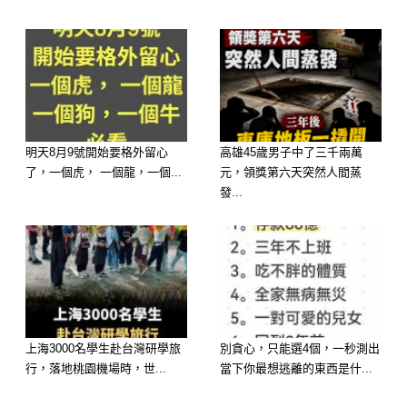
選擇 C：溫暖明亮的向日葵
明天8月9號開始要格外留心
高雄45歲男子中了三千兩萬
潛藏性格：你是個積極樂觀、充滿活力
了，一個虎， 一個龍，一個...
元，領獎第六天突然人間蒸
且具有領導潛質的人。 你擁有開朗的
發...
性格，總是散發著陽光般的能量。你勇
於追求夢想，具有堅定的意志力，並能
帶領身邊的人一同前進。你通常給人一
種可靠、充滿希望的感覺。
上海3000名學生赴台灣研學旅
別貪心，只能選4個，一秒測出
行，落地桃園機場時，世...
當下你最想逃離的東西是什...