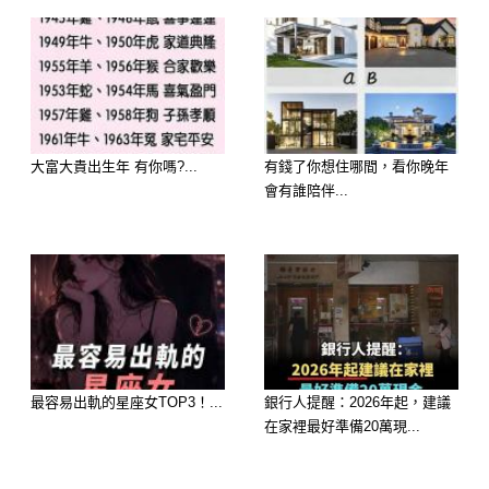
大富大貴出生年 有你嗎?...
有錢了你想住哪間，看你晚年
會有誰陪伴...
選擇 D：神秘浪漫的紫羅蘭
最容易出軌的星座女TOP3！...
銀行人提醒：2026年起，建議
在家裡最好準備20萬現...
潛藏性格：你是個內斂神秘、富有創造