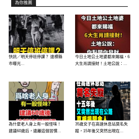
為你推薦
潛藏性格：你是個追求純粹、心思細膩
且具有高雅品味的人。 你內心渴望和
平與寧靜，注重精神層面的交流。你擁
有善良的心地，待人真誠，並追求一段
純潔且穩定的關係。你通常給人一種溫
柔、值得信賴的感覺。
快訊／明天停班停課？ 達標縣
今日土地公土地婆都來賜福，6
市曝光...
大生肖請接財！土地公說：...
為什麼老人身上有一股怪味！
35歲女子在高速休息站莫名失
建議60歲后，遠離這個習慣...
蹤，15年後又突然出現在...