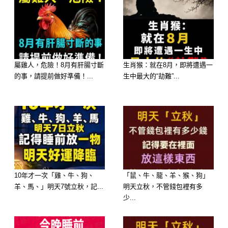
屬雞人，危險！8月有肝腸寸斷
生肖猴：就在8月，即將遭遇一
的事，請提前做好準備！...
生中最大的“劫難”...
對一個媽媽來說，孩子不管幾歲、哪裡
痛，在她心中永遠都是「小寶貝」。
最近 Threads 上有一則故事，讓無數
網友看到直接哭出來。
10年才一次「雞、牛、狗、
「鼠、牛、龍、羊、猴、狗」
羊、馬、」明天7號立秋，記...
明天立秋，不管錢包裡有多
少...