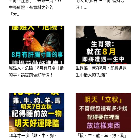
生肖牛注意了！未來一周，命
明天 8月8日 三生肖 偏財最
——謝謝你，我愛你。
中亮紅燈，有意料之外的
旺！...
「大...
屬雞人，危險！8月有肝腸寸斷
生肖猴：就在8月，即將遭遇一
的事，請提前做好準備！...
生中最大的“劫難”...
10年才一次「雞、牛、狗、
「鼠、牛、龍、羊、猴、狗」