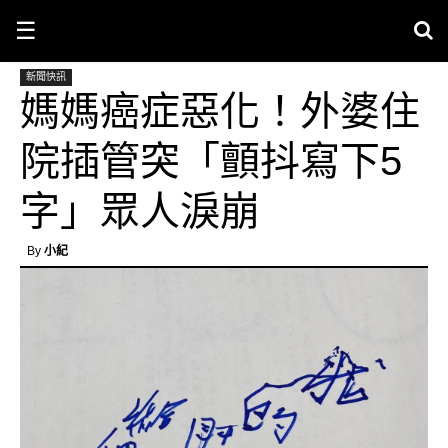
☰
新聞快訊
媽媽癌症惡化！外婆住
院插管突「顫抖寫下5
字」眾人淚崩
By
小紀