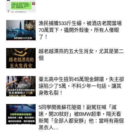
漁民捕獲533斤生蠔，被酒店老闆當場
70萬買下，撬開外殼後，所有人傻眼
了！
越老越漂亮的五大生肖女，尤其是第二
個
臺北高中生撿到45萬現金歸還，失主卻
誣陷少了5萬，不料少年一句話，讓其
身敗名裂！
5同學開進蘇花隧道！副駕狂喊「減
速，開20就好」被BMW超車，隔天看
新聞「全部人都安靜」他：當時有兩個
黑衣人…