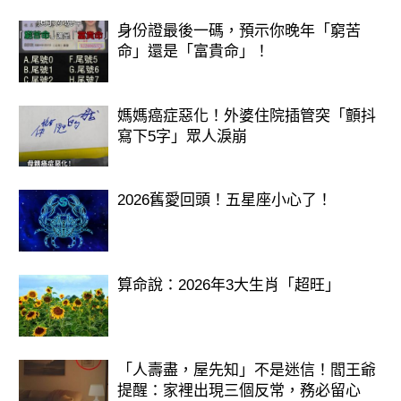
身份證最後一碼，預示你晚年「窮苦
命」還是「富貴命」！
媽媽癌症惡化！外婆住院插管突「顫抖
寫下5字」眾人淚崩
2026舊愛回頭！五星座小心了！
算命說：2026年3大生肖「超旺」
「人壽盡，屋先知」不是迷信！閻王爺
提醒：家裡出現三個反常，務必留心