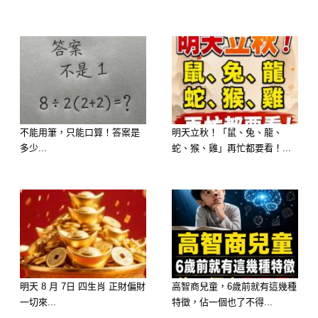
不能用筆，只能口算！答案是
明天立秋！「鼠、兔、龍、
多少...
蛇、猴、雞」再忙都要看！...
想知道財運狀況嗎？免費測驗
>>>>
https://lihi.cc/Ozo8m
明天 8 月 7日 四生肖 正財偏財
高智商兒童，6歲前就有這幾種
一切來...
特徵，佔一個也了不得...