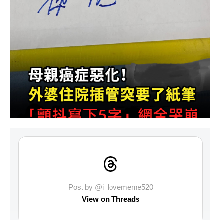
Post by @i_lovememe520
View on Threads