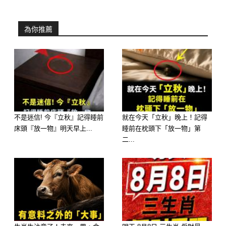
這篇貼文曝光後，瞬間讓許多網友眼眶
爆紅：
為你推薦
「曾看過一句話：如果可以一命換一
命，醫院天台一定站滿排隊的母親。」
「因為神沒辦法守護每個人，所以創造
了媽媽。」
「母愛真的好偉大。」
不是迷信! 今『立秋』記得睡前
就在今天「立秋」晚上！記得
床頭『放一物』明天早上...
睡前在枕頭下「放一物」第
「秒哭，祝兩位長輩都平安康復。」
二...
「那張紙真的戳爆我的淚點。」
母親就是這樣，人到老了仍然願意把命
給你。
看完真的只想抱抱媽媽，好好說一句