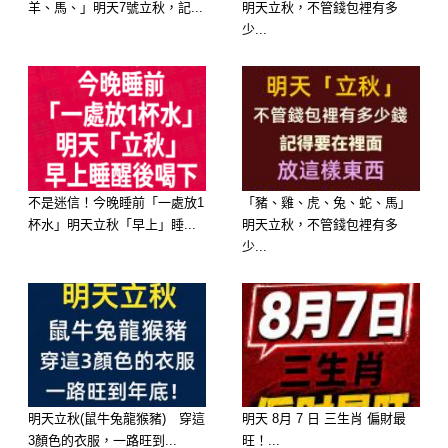
羊、馬、」明天7號立秋，記...
明天立秋，不管錢包裡有多
少...
不是迷信！今晚睡前「一處放1
「豬、雞、虎、兔、蛇、馬」
杯水」明天立秋「早上」睡...
明天立秋，不管錢包裡有多
少...
延伸閱讀—————
明天立秋(鼠牛兔龍猴豬) 穿這
明天 8月 7 日 三生肖 偏財最
3顏色的衣服，一路旺到...
旺！...