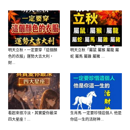
歡迎來下水道觀看更多都市傳說👉
明天立秋，一定要穿「這個顏
明天立秋「屬鼠 屬猴 屬龍 屬
https://lihi3.cc/c5H8h
色的衣服」運勢大吉大利，
蛇 屬馬 屬雞 屬豬 ...
財...
看起來很冷淡，其實愛你最深
生肖馬 一定要珍惜這個人 他是
四大星座！...
你這一生的活財神...