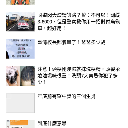
國道閃大燈請讓路？警：不可以！罰緩
3-6000，但是警察教你用一招對付烏龜
車，超好用！
臺灣校長都氣暈了！爸爸多少歲
注意！頭髮剛浸濕就抹洗髮精，頭髮永
遠油垢味很重！洗頭7大禁忌你犯了多
少！
年底前有望中獎的三個生肖
到底什麼意思