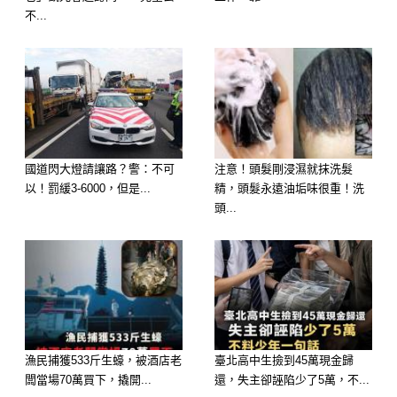
不...
原PO寫下：「這畫面真的心酸到不
行。」
她說，外婆因心肌梗塞住進加護病房，
國道閃大燈請讓路？警：不可
注意！頭髮剛浸濕就抹洗髮
以！罰緩3-6000，但是...
精，頭髮永遠油垢味很重！洗
正在全力搶救；而她的媽媽乳癌轉移到
頭...
肝臟，正準備開始接受治療。
某天原PO去 ICU 探望外婆時，看見外
婆雖然插著管子、說不了話，但意識很
清楚，她努力向護理師比手勢要紙跟
筆，顫抖著寫下——
漁民捕獲533斤生蠔，被酒店老
臺北高中生撿到45萬現金歸
闆當場70萬買下，撬開...
還，失主卻誣陷少了5萬，不...
「我的肝給你。」