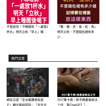
不是迷信！今晚睡前「一處放1
「豬、雞、虎、兔、蛇、馬」
杯水」明天立秋「早上」睡...
明天立秋，不管錢包裡有多
少...
熱門文章
網友公認「全台最讚老街是
欠67萬卡債！新手媽產後無法
它」觀光客超認同：「完全去
工作 靠ChatGPT「...