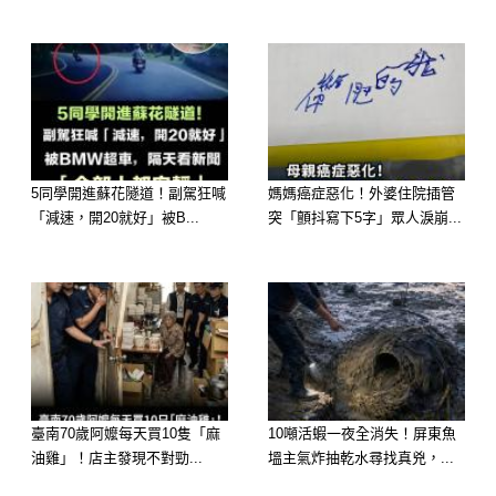
原PO看到當下眼淚直接崩潰：「外婆
那時候全身插滿管子，還惦記著女兒的
命，想到要把自己的肝捐給媽媽……我
站在旁邊都哭到不行。」
5同學開進蘇花隧道！副駕狂喊
媽媽癌症惡化！外婆住院插管
「減速，開20就好」被B...
突「顫抖寫下5字」眾人淚崩...
臺南70歲阿嬤每天買10隻「麻
10噸活蝦一夜全消失！屏東魚
油雞」！店主發現不對勁...
塭主氣炸抽乾水尋找真兇，...