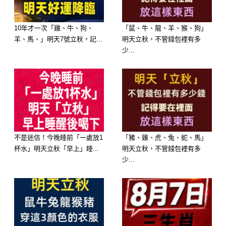
尤為重要。
10年才一次「雞、牛、狗、
「鼠、牛、龍、羊、猴、狗」
這些反常現象的一再出現是提醒，即便
羊、馬、」明天7號立秋，記...
明天立秋，不管錢包裡有多
少...
知道生命的大限將至，也不要沉浸在恐
懼中。從面對問題出發，對將要離去者
的關懷可以激勵他們勇敢走完最後的路
程。腥與亡並不可怕，可怕的是明知道
卻選擇視而不見。
不是迷信！今晚睡前「一處放1
「豬、雞、虎、兔、蛇、馬」
杯水」明天立秋「早上」睡...
明天立秋，不管錢包裡有多
少...