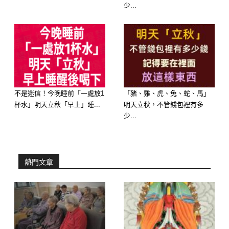
層灰。電燈不斷閃爍，某個房間一直顯
少...
得陰暗，這是第一個反常現象。再看看
氣味，明明沒有潮溼的環境，卻無法散
去一股霉味或藥味，廚房廁所明明常打
掃，卻總飄出不新鮮的氣息。最後是植
物，家中的花葉莫名其妙黃爛，寵物突
不是迷信！今晚睡前「一處放1
「豬、雞、虎、兔、蛇、馬」
然變得焦躁不安或對著空氣狂吠。
杯水」明天立秋「早上」睡...
明天立秋，不管錢包裡有多
少...
這些異常，佛學認為是這個家庭長期負
面情緒積累的反映。當負能量勝過正能
熱門文章
量，屋子的整體氣場就會顯得「陰氣沉
沉」。這種現象提醒我們，不應該將其
當成簡單的季節變化，而是一個契機，
讓一家人團結起來，化解矛盾，提升屋