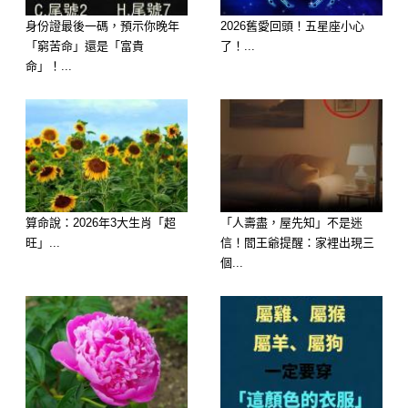
身份證最後一碼，預示你晚年
2026舊愛回頭！五星座小心
而當家中鍾無故停止，或半夜大響，甚
「窮苦命」還是「富貴
了！...
命」！...
至在未被觸碰時滴答聲變得不穩定，這
可能是老天在提示一個階段的完結。特
別是當某位長者的健康明顯下滑，這種
現象尤為需要注意。鏡子忽然產生裂
紋，讓人恐懼，是時候關注自己的內在
狀態，面對白天忽視的問題和困擾。床
算命說：2026年3大生肖「超
「人壽盡，屋先知」不是迷
旺」...
信！閻王爺提醒：家裡出現三
和門的故障，比如嘎吱作響、無法安
個...
睡，或門常卡住，則暗示家庭的進出不
再流暢，這可能是踏入另一階段的預
警。
不必見一個壞就慌，但當這些現象集中