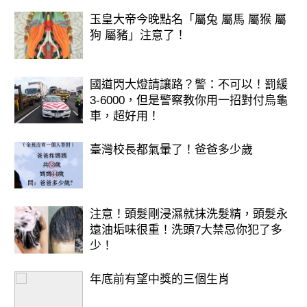
玉皇大帝今晚點名「屬兔 屬馬 屬猴 屬
狗 屬豬」注意了！
國道閃大燈請讓路？警：不可以！罰緩
3-6000，但是警察教你用一招對付烏龜
車，超好用！
臺灣校長都氣暈了！爸爸多少歲
注意！頭髮剛浸濕就抹洗髮精，頭髮永
遠油垢味很重！洗頭7大禁忌你犯了多
少！
年底前有望中獎的三個生肖