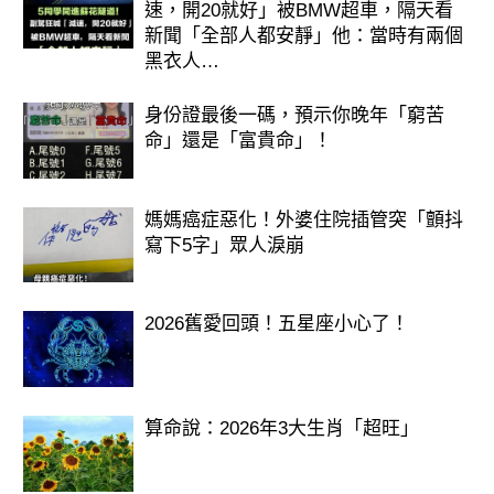
速，開20就好」被BMW超車，隔天看
新聞「全部人都安靜」他：當時有兩個
黑衣人…
身份證最後一碼，預示你晚年「窮苦
命」還是「富貴命」！
媽媽癌症惡化！外婆住院插管突「顫抖
寫下5字」眾人淚崩
2026舊愛回頭！五星座小心了！
算命說：2026年3大生肖「超旺」