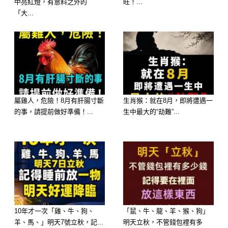
中亮紅燈，有意料之外的
旺！...
「大...
屬雞人，危險！8月有肝腸寸斷
生肖猴：就在8月，即將遭遇一
的事，請提前做好準備！...
生中最大的“劫難”...
一、屋內光線詭異，氣味異常，植物萎
靡
當屋內忽然出現一層難以解釋的陰沉，
10年才一次「雞、牛、狗、
「鼠、牛、龍、羊、猴、狗」
不管外面陽光多明亮，屋裡總像罩著一
羊、馬、」明天7號立秋，記...
明天立秋，不管錢包裡有多