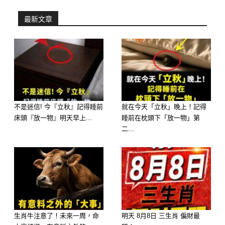
最新文章
你可能曾聽過一句老話：「人受盡，屋
不是迷信! 今『立秋』記得睡前
就在今天「立秋」晚上！記得
床頭『放一物』明天早上...
睡前在枕頭下「放一物」第
先知」，這並不是迷信，而是民俗與佛
二...
學結合的一種智慧體現。當一個人的壽
命即將走到盡頭，居住環境會以其獨特
的方式悄然提示，而非直接的語言。今
天我們來細細聊聊這些被稱為「屋子的
反常」，它們是如何反映出住戶的氣場
生肖牛注意了！未來一周，命
明天 8月8日 三生肖 偏財最
變化，以及我們該如何從中尋找啟示。