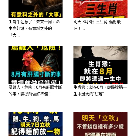
生肖牛注意了！未來一周，命
明天 8月8日 三生肖 偏財最
三、家人脾氣、習性劇變
中亮紅燈，有意料之外的
旺！...
「大...
最令人擔憂的反常，常常不在物，而在
人。家庭成員突然變得愛獨處，喜歡待
在黑暗的角落，或在無緣無故下脾氣大
變，對輕生老死的討論極度排斥。這種
劇變可能是內心已經知道某種不對勁，
屬雞人，危險！8月有肝腸寸斷
生肖猴：就在8月，即將遭遇一
但又不願意直面的結果。此外，身體狀
的事，請提前做好準備！...
生中最大的“劫難”...
況屢屢亮紅燈，卻不肯就醫，只是小病
硬撐。
當這些訊號顯現時，家人間的交流顯得