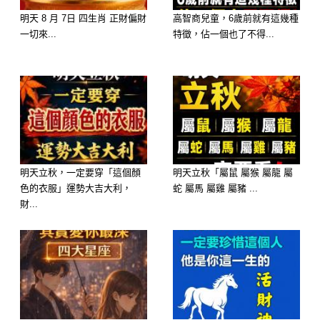
的方式談論未完成的話題，表達未盡的
明天 8 月 7日 四生肖 正財偏財
高智商兒童，6歲前就有這幾種
一切來...
特徵，佔一個也了不得...
愛與感激。最後，修復關係，懺悔過去
的錯誤，回向功德。不論宗教信仰，祈
福與祝願可以讓即將離去者安慰地步入
生命的終點，也讓身邊的親人以無憾的
態度繼續生活。
面對這些徵兆，不該是受驚的恐懼，而
明天立秋，一定要穿「這個顏
明天立秋「屬鼠 屬猴 屬龍 屬
色的衣服」運勢大吉大利，
蛇 屬馬 屬雞 屬豬 ...
是一次愛的覺醒。珍惜對自己與家人的
財...
每一次傾訴與關懷，將心意傳達。讓我
們擺脫對未知的恐懼，在溫暖與理解中
迎接生活的每一天。這才是先知現象真
正意圖所在。