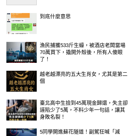
到底什麼意思
漁民捕獲533斤生蠔，被酒店老闆當場
70萬買下，撬開外殼後，所有人傻眼
了！
越老越漂亮的五大生肖女，尤其是第二
個
臺北高中生撿到45萬現金歸還，失主卻
誣陷少了5萬，不料少年一句話，讓其
身敗名裂！
5同學開進蘇花隧道！副駕狂喊「減