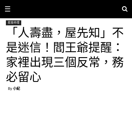
☰
星座命理
「人壽盡，屋先知」不
是迷信！閻王爺提醒：
家裡出現三個反常，務
必留心
By
小紀