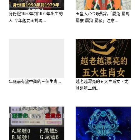
內的正能量，用更多的善念和笑聲填滿
這個空間。
身份證1950年到1979年出生的
玉皇大帝今晚點名「屬兔 屬馬
人 今年起要面對現...
屬猴 屬狗 屬豬」注意...
年底前有望中獎的三個生肖...
越老越漂亮的五大生肖女，尤
其是第二個...
二、重要物件接連損壞，比如鍾、鏡、
床門
鐘錶是時間的象徵。