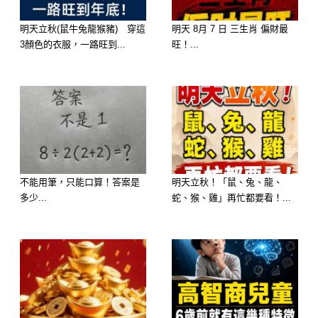
明天立秋(鼠牛兔龍猴豬) 穿這
明天 8月 7 日 三生肖 偏財最
3顏色的衣服，一路旺到...
旺！...
四、出現反常後怎麼辦？
不能用筆，只能口算！答案是
明天立秋！「鼠、兔、龍、
面對這些徵兆，最重要的是採取行動而
多少...
蛇、猴、雞」再忙都要看！...
非恐慌。首先，整理房間，也是整理自
己的心境。
把屋子清理乾淨，把陽光與清新空氣引
進來。其次，與家人坦誠溝通。用溫和