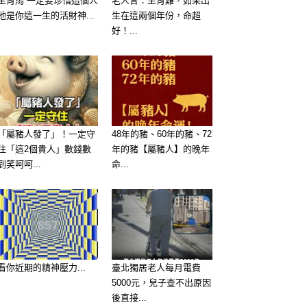
生肖馬 一定要珍惜這個人
老人言：生肖雞，如果出
他是你這一生的活財神...
生在這兩個年份，命超
好！...
「屬豬人發了」！一定守
48年的豬、60年的豬、72
住「這2個貴人」數錢數
年的豬【屬豬人】的晚年
到笑呵呵...
命...
看你近期的精神壓力...
臺北獨居老人每月電費
5000元，兒子查不出原因
後直接...