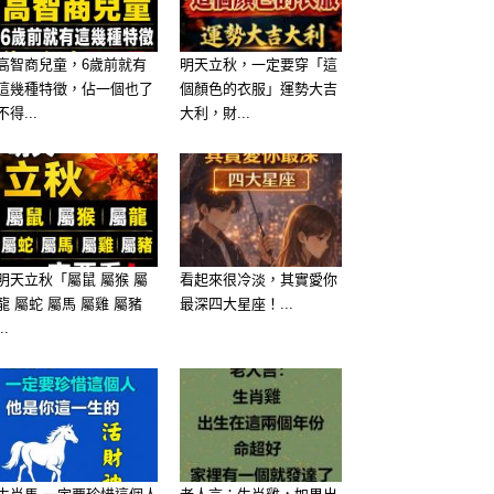
高智商兒童，6歲前就有
明天立秋，一定要穿「這
這幾種特徵，佔一個也了
個顏色的衣服」運勢大吉
不得...
大利，財...
明天立秋「屬鼠 屬猴 屬
看起來很冷淡，其實愛你
龍 屬蛇 屬馬 屬雞 屬豬
最深四大星座！...
...