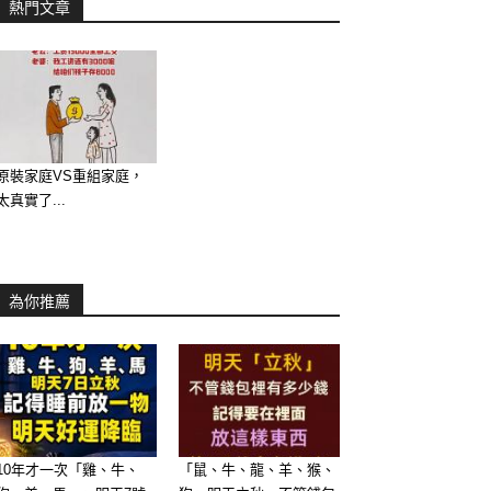
熱門文章
原裝家庭VS重組家庭，
太真實了...
為你推薦
10年才一次「雞、牛、
「鼠、牛、龍、羊、猴、