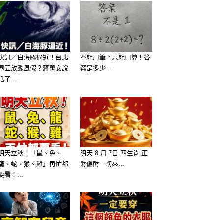
快訊／白海豚逼近！台北
不能用筆，只能口算！答
週五放颱風假？蔣萬安說
案是多少...
話了...
明天立秋！「鼠、兔、
明天 8 月 7日 四生肖 正
龍、蛇、猴、雞」再忙都
財偏財一切來...
要看！...