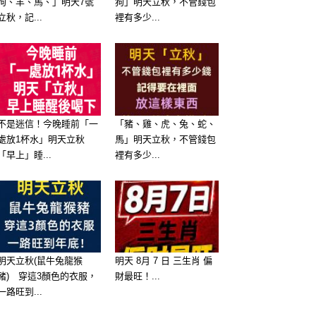
狗、羊、馬、」明天7號
狗」明天立秋，不管錢包
立秋，記...
裡有多少...
不是迷信！今晚睡前「一
「豬、雞、虎、兔、蛇、
處放1杯水」明天立秋
馬」明天立秋，不管錢包
「早上」睡...
裡有多少...
明天立秋(鼠牛兔龍猴
明天 8月 7 日 三生肖 偏
豬) 穿這3顏色的衣服，
財最旺！...
一路旺到...