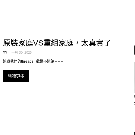
原裝家庭VS重組家庭，太真實了
YY
-
一月 30, 2025
追蹤我們的threads ! 歡樂不迷路 – – – ̵
閱讀更多