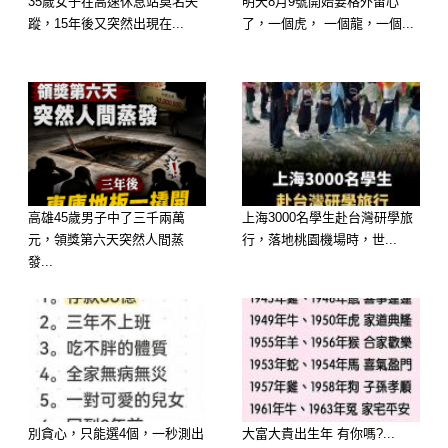
35歲女子在高速休息站莫名失
明天8月9號開始要格外留心
尤其現在很多是省水型馬桶，本來就設
蹤，15年後又突然出現在...
了，一個虎， 一個龍，一個...
計精密，亂用方式沖水，壽命會明顯變
短。
到最後不是小問題，而是直接要修甚至
換整組。
高雄45歲男子中了三千兩萬
上海3000名學生赴台灣研學旅
元，領獎第六天突然人間蒸
行，落地桃園機場時，世...
發...
別貪心，只能選4個，一秒測出
大富大貴出生年 有你嗎?...