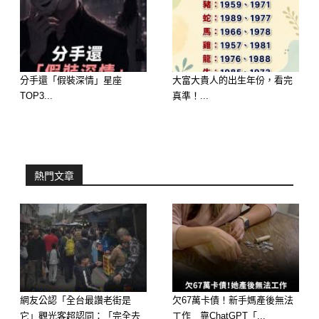
馬桶本身設計有一套完整的沖水機制，
包含水箱蓄水量、水壓、沖水路徑，都
是算好的。
你用桶子倒水，常常一次就倒超過原本
分手還「假裝深情」星座
大富大貴人的出生年份，看完
TOP3...
真準！...
該用的水量，反而更浪費。
而且還有一個問題：
👉 倒水時不容易控制，常常變成「一
熱門文章
次不夠再倒一次」，水直接翻倍用。
網友公認「全台最讚老街是
欠67萬卡債！新手媽產後無法
它」觀光客超認同：「完全去
工作 靠ChatGPT「...