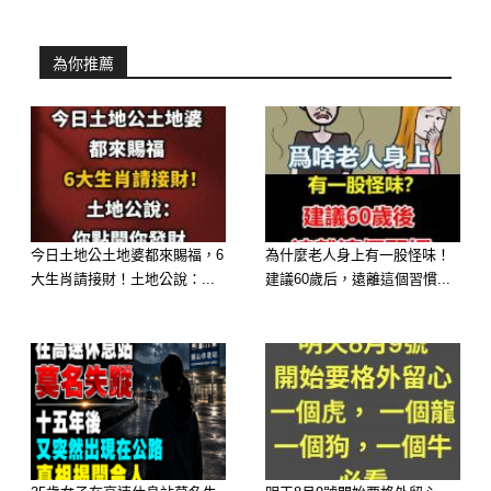
為你推薦
三、傷馬桶結構，維修更花錢
你可能沒想過，馬桶其實沒那麼耐「亂
沖」。
今日土地公土地婆都來賜福，6
為什麼老人身上有一股怪味！
用桶子從高處倒水，水流衝擊力很大，
大生肖請接財！土地公說：...
建議60歲后，遠離這個習慣...
長期下來可能會影響：
馬桶內壁
排水口結構
密封圈壓力