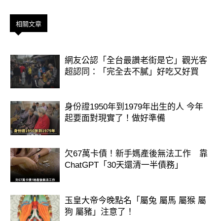
你就會發現，當初那個看似方便的動
相關文章
作，其實代價不小。
真的別再這樣做了，早點改習慣，才不
網友公認「全台最讚老街是它」觀光客
超認同：「完全去不膩」好吃又好買
會花冤枉錢。
身份證1950年到1979年出生的人 今年
起要面對現實了！做好準備
欠67萬卡債！新手媽產後無法工作 靠
ChatGPT「30天還清一半債務」
玉皇大帝今晚點名「屬兔 屬馬 屬猴 屬
狗 屬豬」注意了！
歡迎來下水道觀看更多都市傳說👉