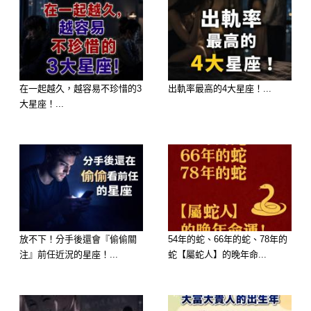
在一起越久，越容易不珍惜的3
出軌率最高的4大星座！...
大星座！...
一、你以為省水，其實更浪費
放不下！分手後還會『偷偷關
54年的蛇、66年的蛇、78年的
很多人會覺得「倒水沖比較省水」，但
注』前任近況的星座！...
蛇【屬蛇人】的晚年命...
事實剛好相反。