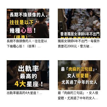
千萬不要用「倒水」當長期解法，那只
是暫時掩蓋問題而已。
最後提醒
很多生活習慣，當下覺得方便，但長期
長期不換頭像的人，往往是以
獨居女律師6年不出門，每餐外
其實在傷東西。
下幾種心態！（很準）...
賣要花2000元，警方破...
「往馬桶倒水沖」就是很典型的一個例
子。
短時間也許沒感覺，但等到：
👉 開始塞
👉 開始臭
出軌率最高的4大星座！...
最「肉麻的三句話」，女人很
愛聽，尤其過了中年的女人...
👉 開始壞