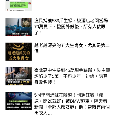
漁民捕獲533斤生蠔，被酒店老闆當場
70萬買下，撬開外殼後，所有人傻眼
了！
越老越漂亮的五大生肖女，尤其是第二
個
臺北高中生撿到45萬現金歸還，失主卻
誣陷少了5萬，不料少年一句話，讓其
身敗名裂！
5同學開進蘇花隧道！副駕狂喊「減
速，開20就好」被BMW超車，隔天看
新聞「全部人都安靜」他：當時有兩個
黑衣人…