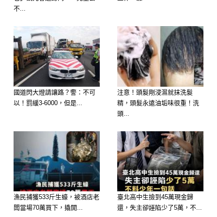
不...
二、容易造成排水管堵塞
國道閃大燈請讓路？警：不可
注意！頭髮剛浸濕就抹洗髮
以！罰緩3-6000，但是...
精，頭髮永遠油垢味很重！洗
這才是最麻煩的點。
頭...
馬桶的排水是靠「瞬間水流＋虹吸作
用」把髒污帶走。
但你用倒水的方式，水流方向和力道不
對，反而可能讓髒東西卡在彎管裡。
漁民捕獲533斤生蠔，被酒店老
臺北高中生撿到45萬現金歸
久了之後會變成：
闆當場70萬買下，撬開...
還，失主卻誣陷少了5萬，不...