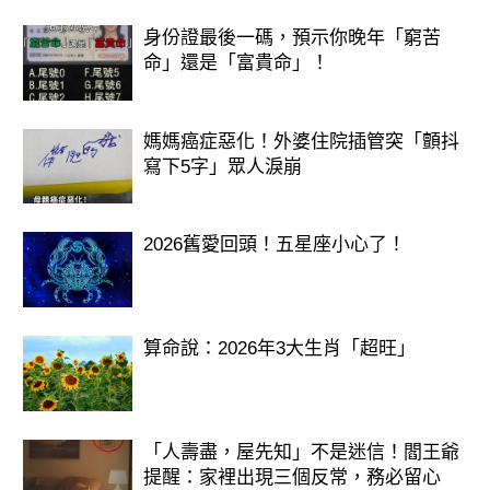
身份證最後一碼，預示你晚年「窮苦
命」還是「富貴命」！
媽媽癌症惡化！外婆住院插管突「顫抖
寫下5字」眾人淚崩
2026舊愛回頭！五星座小心了！
算命說：2026年3大生肖「超旺」
「人壽盡，屋先知」不是迷信！閻王爺
提醒：家裡出現三個反常，務必留心