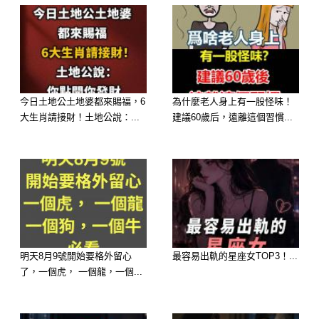
很多人都有一個習慣：
馬桶沒沖乾淨，或覺得水力不夠，就順
今日土地公土地婆都來賜福，6
為什麼老人身上有一股怪味！
大生肖請接財！土地公說：...
建議60歲后，遠離這個習慣...
手拿桶子往裡面「倒水」，想說這樣沖
比較快、比較乾淨。
看起來好像沒什麼，但其實這個動作，
長期下來真的會出問題，而且不少人都
是「出事了才知道後悔」。
今天就直接跟你講清楚，為什麼真的不
明天8月9號開始要格外留心
最容易出軌的星座女TOP3！...
了，一個虎， 一個龍，一個...
建議這樣做👇