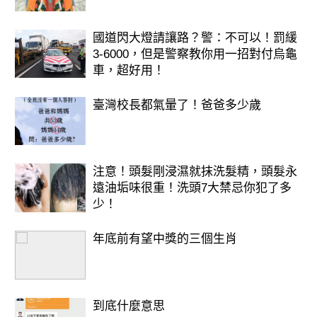
https://lihi3.cc/c5H8h
國道閃大燈請讓路？警：不可以！罰緩
3-6000，但是警察教你用一招對付烏龜
車，超好用！
臺灣校長都氣暈了！爸爸多少歲
注意！頭髮剛浸濕就抹洗髮精，頭髮永
遠油垢味很重！洗頭7大禁忌你犯了多
少！
年底前有望中獎的三個生肖
到底什麼意思