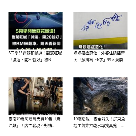
排水變慢
容易回堵
有異味
嚴重甚至整個塞住
5同學開進蘇花隧道！副駕狂喊
媽媽癌症惡化！外婆住院插管
很多人以為是馬桶老舊，其實根本是
「減速，開20就好」被B...
突「顫抖寫下5字」眾人淚崩...
「長期倒水沖」造成的。
臺南70歲阿嬤每天買10隻「麻
10噸活蝦一夜全消失！屏東魚
油雞」！店主發現不對勁...
塭主氣炸抽乾水尋找真兇，...