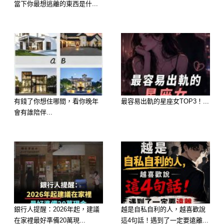
當下你最想逃離的東西是什...
四、細菌更容易殘留
你以為倒水沖比較乾淨，但其實不一
定。
因為沒有正確的旋轉水流，很多髒污只
有錢了你想住哪間，看你晚年
最容易出軌的星座女TOP3！...
是被「推走一部分」，
會有誰陪伴...
剩下的會黏在內壁或卡在角落。
久了之後反而更容易：
發黃
有水垢
銀行人提醒：2026年起，建議
越是自私自利的人，越喜歡說
有異味
在家裡最好準備20萬現...
這4句話！遇到了一定要遠離...