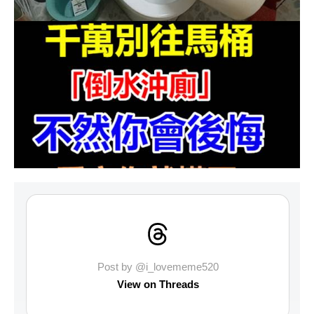
Post by @i_lovememe520
View on Threads