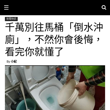
☰
新聞快訊
千萬別往馬桶「倒水沖
廁」，不然你會後悔，
看完你就懂了
By
小紀