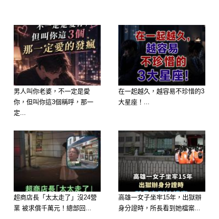
細菌滋生
簡單講，就是「看起來沖了，其實沒沖
乾淨」。
正確做法是什麼？
男人叫你老婆，不一定是愛
在一起越久，越容易不珍惜的3
你，但叫你這3個稱呼，那一
大星座！...
其實很簡單：
定...
✔ 先檢查水箱是不是正常進水
✔ 沖水力變弱，優先檢查零件（浮球、
進水閥）
✔ 定期清潔馬桶內部
超商店長「太太走了」沒24營
高雄一女子坐牢15年，出獄辦
✔ 真的不順，就找人處理，不要硬撐
業 被求償千萬元！總部回...
身分證時，所長看到她檔案...