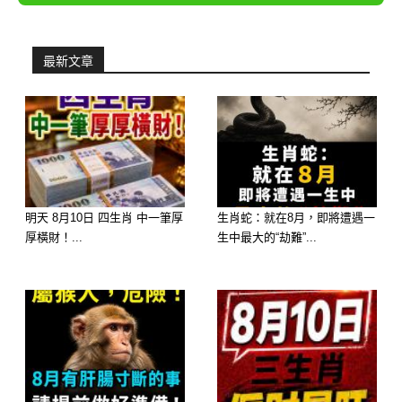
最新文章
72歲的劉大爺半年前覺得自己不舒服，
就去醫院檢查，一查結果不出所料，肝
明天 8月10日 四生肖 中一筆厚
生肖蛇：就在8月，即將遭遇一
癌，還好發現的早，醫生說好好配合治
厚橫財！...
生中最大的“劫難”...
療，
療愈的希望還是很大的。
當劉大爺把這個消息告訴自己的三個兒