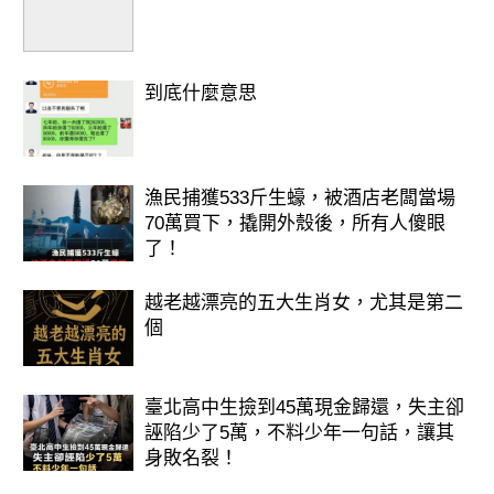
到底什麼意思
漁民捕獲533斤生蠔，被酒店老闆當場
70萬買下，撬開外殼後，所有人傻眼
了！
越老越漂亮的五大生肖女，尤其是第二
個
臺北高中生撿到45萬現金歸還，失主卻
誣陷少了5萬，不料少年一句話，讓其
身敗名裂！