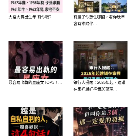
但是，過去社會並不進步的情況下，家
大富大貴出生年 有你嗎?...
有錢了你想住哪間，看你晚年
庭不管貧富，老人大多都能安享晚年，
會有誰陪伴...
生老病死，都有人操持！
延伸閱讀————
最容易出軌的星座女TOP3！...
銀行人提醒：2026年起，建議
在家裡最好準備20萬現...