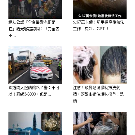
術，需要有人陪床，須有人看護，所以
需要找個親近的人來醫院陪床。
網友公認「全台最讚老街是
欠67萬卡債！新手媽產後無法
它」觀光客超認同：「完全去
工作 靠ChatGPT「...
劉大爺說知道了，一個禮拜以後，劉大
不...
爺又來到了醫院，這次他不是一個人來
的，一同來的還有一個年紀差不多的大
爺。
國道閃大燈請讓路？警：不可
注意！頭髮剛浸濕就抹洗髮
以！罰緩3-6000，但是...
精，頭髮永遠油垢味很重！洗
頭...