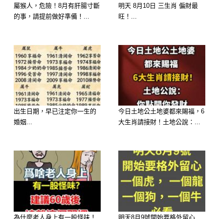
子的時候，結果並沒有我們想象的溫
屬猴人，危險！8月有肝腸寸斷
明天 8月10日 三生肖 偏財最
情。三個兒子只是回來，從醫院了解到
的事，請提前做好準備！...
旺！...
治療需要花費三十幾萬（約150萬台
幣）的時候，都表示希望放棄治療。對
此劉大爺也表示同意，說自己也一把年
紀了，不想給孩子們增添負擔，他們都
有自己的生活。
出生日期，早已注定你一生的
今日土地公土地婆都來賜福，6
婚姻...
大生肖請接財！土地公說：...
為什麼老人身上有一股怪味！
明天8月9號開始要格外留心