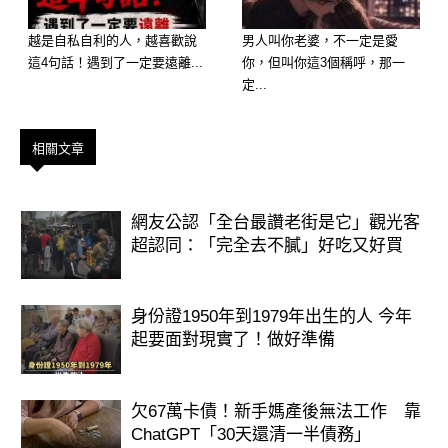
歡迎來下水道觀看更多都市傳說👉
越是自私自利的人，越喜歡說
男人叫你老婆，不一定是愛
https://lihi3.cc/c5H8h
這4句話！遇到了一定要遠離...
你，但叫你這3個稱呼，那一
定...
相關文章
網友公認「全台最讚老街是它」觀光客
超認同：「完全去不膩」好吃又好買
身份證1950年到1979年出生的人 今年
起要面對現實了！做好準備
欠67萬卡債！新手媽產後無法工作 靠
ChatGPT「30天還清一半債務」