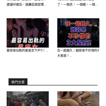
建議60歲后，遠離這個習慣...
了，一個虎， 一個龍，一個...
圖片來源：今日頭條
做出決定後，大兒子和小兒子就匆匆趕
回自己打工所在的城市，只有老二是個
體戶，留下來陪著老人打針吃藥，一個
最容易出軌的星座女TOP3！...
在一起越久，越容易不珍惜的3
禮拜以後也離開了。
大星座！...
三個兒子都離開以後，劉大爺找到醫生
說，我剛才說謊了，我的病該治還得
治，花多少錢我自己出，你看我要準備
熱門文章
些什麼。
醫生告訴劉大爺，前後要檢查，然後手