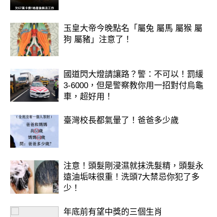
玉皇大帝今晚點名「屬兔 屬馬 屬猴 屬
狗 屬豬」注意了！
國道閃大燈請讓路？警：不可以！罰緩
3-6000，但是警察教你用一招對付烏龜
車，超好用！
臺灣校長都氣暈了！爸爸多少歲
注意！頭髮剛浸濕就抹洗髮精，頭髮永
遠油垢味很重！洗頭7大禁忌你犯了多
少！
年底前有望中獎的三個生肖