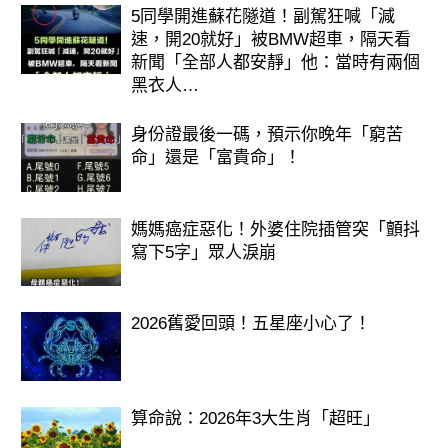
5同學開進蘇花隧道！副駕狂喊「減
速，開20就好」被BMW超車，隔天看
新聞「全部人都安靜」他：當時有兩個
黑衣人…
身份證最後一碼，預示你晚年「窮苦
命」還是「富貴命」！
媽媽癌症惡化！外婆住院插管突「顫抖
寫下5字」眾人淚崩
2026舊愛回頭！五星座小心了！
算命說：2026年3大生肖「超旺」