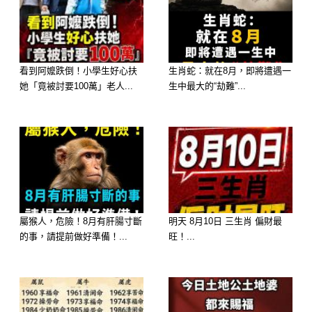
看到阿嬤跌倒！小學生好心扶
生肖蛇：就在8月，即將遭遇一
她「竟被討要100萬」老人...
生中最大的“劫難”...
屬猴人，危險！8月有肝腸寸斷
明天 8月10日 三生肖 偏財最
的事，請提前做好準備！...
旺！...