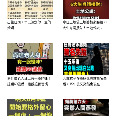
圖片來源：今日頭條
出生日期，早已注定你一生的
今日土地公土地婆都來賜福，6
婚姻...
大生肖請接財！土地公說：...
有時候，我也在想，過去的老人，不論
貧窮和富裕，老人總有個依靠，只要有
兒子在，老人的養老就不是問題，看病
就不成問題，除非看不起。
但是現在，即使我們的社會發展的這樣
為什麼老人身上有一股怪味！
35歲女子在高速休息站莫名失
完善了，但是人情卻冷淡到，對于自己
建議60歲后，遠離這個習慣...
蹤，15年後又突然出現在...
的至親也顧不得的地步。