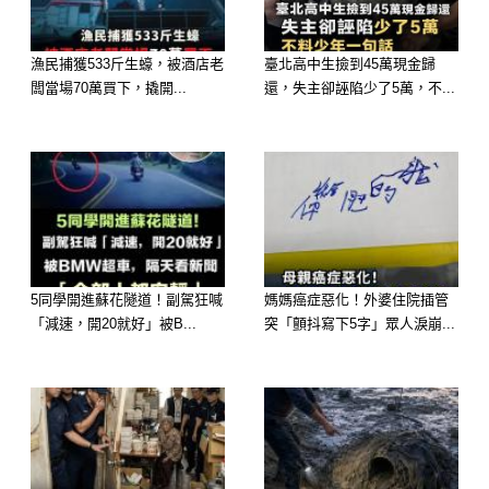
漁民捕獲533斤生蠔，被酒店老
臺北高中生撿到45萬現金歸
闆當場70萬買下，撬開...
還，失主卻誣陷少了5萬，不...
圖片來源：今日頭條
劉大爺說，這是同村的鄰居，兩人從小
玩到大，又玩到老，就他陪床，可以放
心。劉大爺的老伴兒走的早，三個兒子
5同學開進蘇花隧道！副駕狂喊
媽媽癌症惡化！外婆住院插管
成家後都在外奔波，過年過節也很少回
「減速，開20就好」被B...
突「顫抖寫下5字」眾人淚崩...
來，這次要不是生病，恐怕他們也不會
回來。
所以他自己的病，自己治，他自己有
錢，不想拖累兒子們。