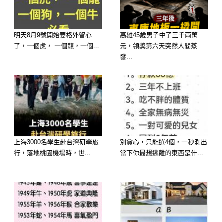
明天8月9號開始要格外留心
高雄45歲男子中了三千兩萬
了，一個虎， 一個龍，一個...
元，領獎第六天突然人間蒸
發...
我現在看看，我的父母七十多歲了，但
是他們依然自己居住，不願于我們一
起，嫌矛盾多。我想我年老的時候，是
不是也會獨居，無法和下一輩一同生
上海3000名學生赴台灣研學旅
別貪心，只能選4個，一秒測出
行，落地桃園機場時，世...
當下你最想逃離的東西是什...
活，所以不管生老病死，我可能都是自
己面對，如果我的孩子也遠隔千里，如
果我的孩子也遭受壓力重重。那時，我
們的老人們，又當如何自處呢？