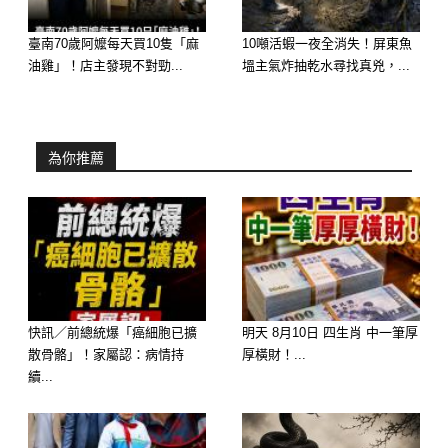
醫生說，還要簽字，手術有風險，劉大
臺南70歲阿嬤每天買10隻「麻
10噸活蝦一夜全消失！屏東魚
油雞」！店主發現不對勁...
塭主氣炸抽乾水尋找真兇，...
爺說自己來，沒有家屬，告訴他們也沒
有用，都各自有生活，告訴他們也是徒
增他們的煩惱。他自己能做主。
為你推薦
後來治療過程也很成功，那個陪護的鄰
居大爺，倒也是個靠得住的人，從住院
到出院，照顧的無微不至，親兒子和親
兄弟來了能做到這個程度也是很好了，
何況人家是沒有血緣關係的鄰居。
快訊／前總統爆「癌細胞已擴
明天 8月10日 四生肖 中一筆厚
散骨骼」！家屬認：病情持
厚橫財！...
續...