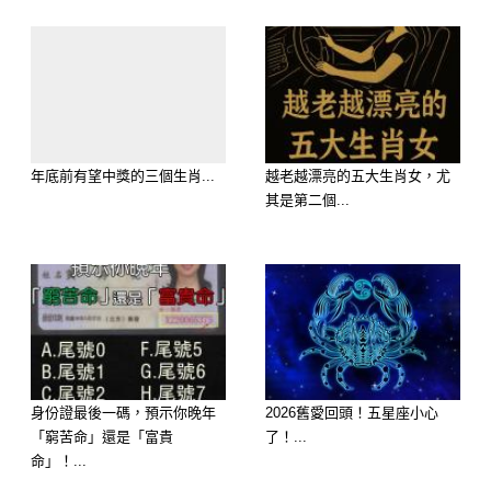
年底前有望中獎的三個生肖...
越老越漂亮的五大生肖女，尤
其是第二個...
身份證最後一碼，預示你晚年
2026舊愛回頭！五星座小心
🏅 第四名：生肖雞 —— 偏財湧現，小
「窮苦命」還是「富貴
了！...
確幸多
命」！...