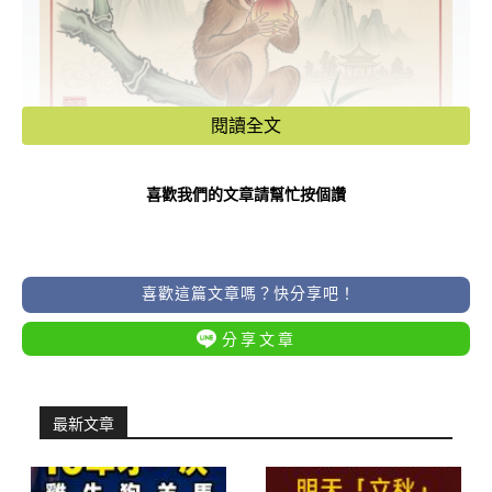
閱讀全文
喜歡我們的文章請幫忙按個讚
🥇 第一名：生肖猴 —— 靈動生財，意
喜歡這篇文章嗎？快分享吧！
外驚喜
分享文章
屬猴的朋友明天腦筋轉得特別快，對於
市場波動或小額理財有極強的直覺。若
最新文章
有朋友提及合作或投資，務必多留心，
這筆「意外之財」很可能就在這幾句話