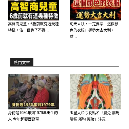
🥉 第三名：生肖牛 —— 腳踏實地，聚
高智商兒童，6歲前就有這幾種
明天立秋，一定要穿「這個顏
特徵，佔一個也了不得...
色的衣服」運勢大吉大利，
財入庫
財...
屬牛的朋友明天財運屬於「累積型橫
財」。過去投資的項目、或是借出去的
熱門文章
小錢，明天都有機會「回籠」。這筆錢
是您應得的報酬，記得要存起來，這就
是您的聚財母錢。
身份證1950年到1979年出生的
玉皇大帝今晚點名「屬兔 屬馬
人 今年起要面對現...
屬猴 屬狗 屬豬」注意...