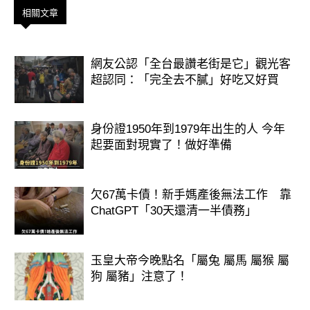
相關文章
網友公認「全台最讚老街是它」觀光客
超認同：「完全去不膩」好吃又好買
身份證1950年到1979年出生的人 今年
起要面對現實了！做好準備
欠67萬卡債！新手媽產後無法工作 靠
ChatGPT「30天還清一半債務」
玉皇大帝今晚點名「屬兔 屬馬 屬猴 屬
狗 屬豬」注意了！