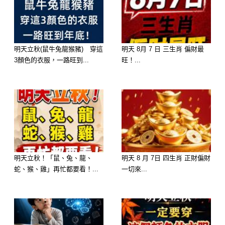
笑，好運會隨著您的好人緣自動找上
門。
明天立秋(鼠牛兔龍猴豬) 穿這
明天 8月 7 日 三生肖 偏財最
3顏色的衣服，一路旺到...
旺！...
明天立秋！「鼠、兔、龍、
明天 8 月 7日 四生肖 正財偏財
蛇、猴、雞」再忙都要看！...
一切來...