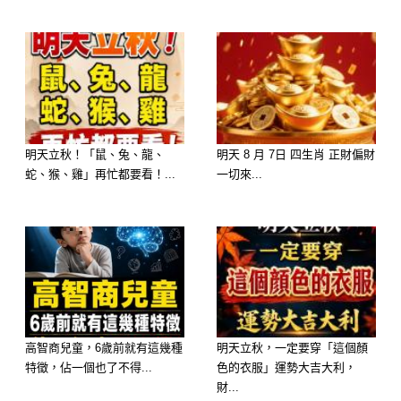
明天立秋！「鼠、兔、龍、
明天 8 月 7日 四生肖 正財偏財
蛇、猴、雞」再忙都要看！...
一切來...
高智商兒童，6歲前就有這幾種
明天立秋，一定要穿「這個顏
特徵，佔一個也了不得...
色的衣服」運勢大吉大利，
財...