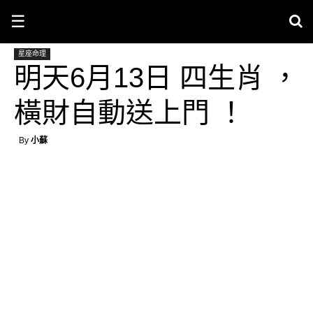
☰
星座命理
明天6月13日 四生肖 ，
橫財自動送上門 ！
By
小蘇