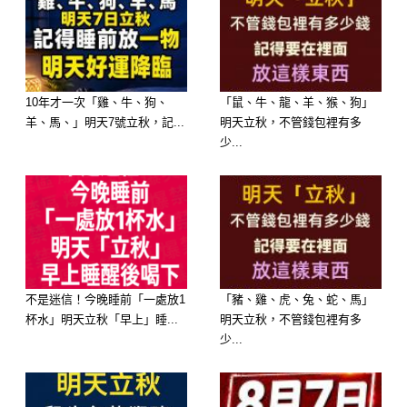
中誕生。
10年才一次「雞、牛、狗、
「鼠、牛、龍、羊、猴、狗」
羊、馬、」明天7號立秋，記...
明天立秋，不管錢包裡有多
少...
🥈 第二名：生肖蛇 —— 貴人帶路，好
運連連
不是迷信！今晚睡前「一處放1
「豬、雞、虎、兔、蛇、馬」
杯水」明天立秋「早上」睡...
明天立秋，不管錢包裡有多
少...
屬蛇的朋友明天氣場與財星相合。走在
路上、或是去平常熟悉的店舖，都容易
遇到能帶給您財運的貴人。明天請多微