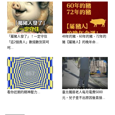
「屬豬人發了」！一定守住
48年的豬、60年的豬、72年的
「這2個貴人」數錢數到笑呵
豬【屬豬人】的晚年命...
呵...
看你近期的精神壓力...
臺北獨居老人每月電費5000
元，兒子查不出原因後直接...