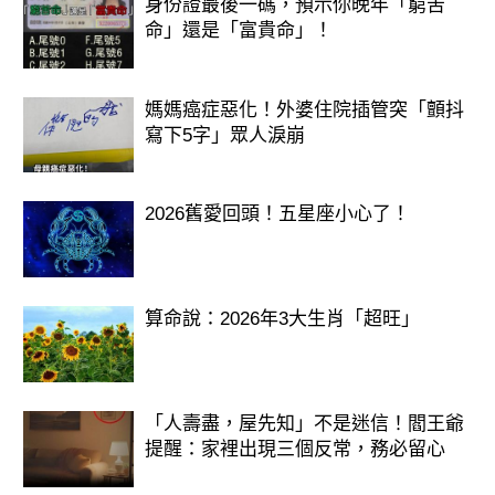
身份證最後一碼，預示你晚年「窮苦
命」還是「富貴命」！
媽媽癌症惡化！外婆住院插管突「顫抖
寫下5字」眾人淚崩
2026舊愛回頭！五星座小心了！
算命說：2026年3大生肖「超旺」
「人壽盡，屋先知」不是迷信！閻王爺
提醒：家裡出現三個反常，務必留心