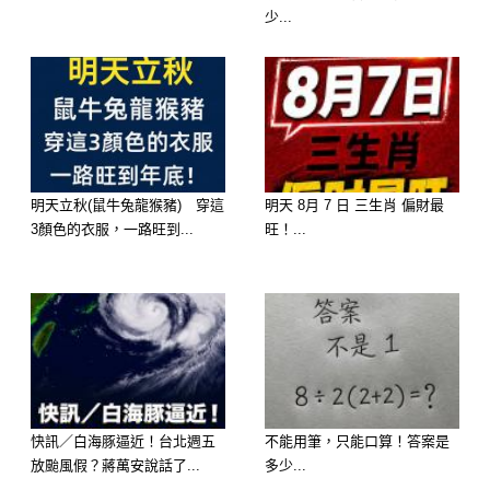
少...
明天立秋(鼠牛兔龍猴豬) 穿這
明天 8月 7 日 三生肖 偏財最
3顏色的衣服，一路旺到...
旺！...
快訊／白海豚逼近！台北週五
不能用筆，只能口算！答案是
放颱風假？蔣萬安說話了...
多少...