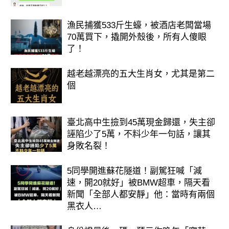
漁民捕獲533斤生蠔，被酒店老闆當場
70萬買下，撬開外殼後，所有人傻眼
了！
越老越漂亮的五大生肖女，尤其是第二
個
臺北高中生撿到45萬現金歸還，失主卻
誣陷少了5萬，不料少年一句話，讓其
身敗名裂！
5同學開進蘇花隧道！副駕狂喊「減
速，開20就好」被BMW超車，隔天看
新聞「全部人都安靜」他：當時有兩個
黑衣人…