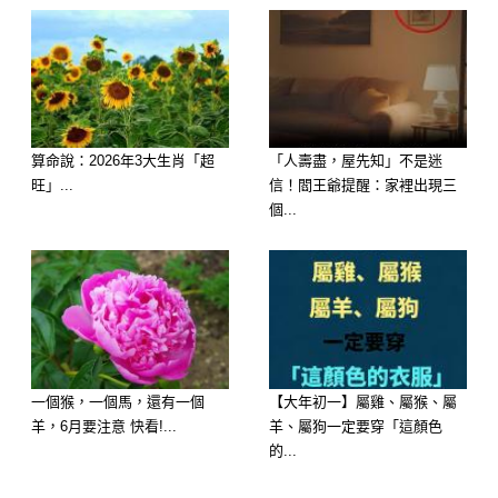
屬雞的朋友明天手氣極佳，連隨手買個
彩券或參與小抽獎，都容易有意外的收
穫。明天適合處理帳務，你會發現自己
比想像中更有錢！
算命說：2026年3大生肖「超
「人壽盡，屋先知」不是迷
旺」...
信！閻王爺提醒：家裡出現三
個...
一個猴，一個馬，還有一個
【大年初一】屬雞、屬猴、屬
羊，6月要注意 快看!...
羊、屬狗一定要穿「這顏色
的...