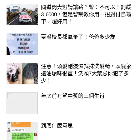
國道閃大燈請讓路？警：不可以！罰緩
3-6000，但是警察教你用一招對付烏龜
車，超好用！
臺灣校長都氣暈了！爸爸多少歲
注意！頭髮剛浸濕就抹洗髮精，頭髮永
遠油垢味很重！洗頭7大禁忌你犯了多
少！
年底前有望中獎的三個生肖
到底什麼意思