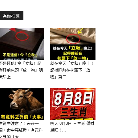
為你推薦
不是迷信! 今『立秋』記
就在今天「立秋」晚上！
得睡前床頭『放一物』明
記得睡前在枕頭下「放一
天早上...
物」第二...
生肖牛注意了！未來一
明天 8月8日 三生肖 偏財
周，命中亮紅燈，有意料
最旺！...
之外的「大...