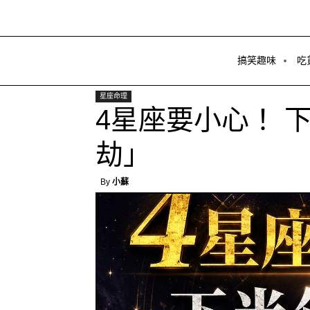
搞笑趣味
吃
星座命理
4星座要小心！ 
劫」
By
小蘇