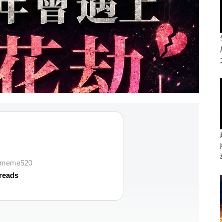
vememe520
reads