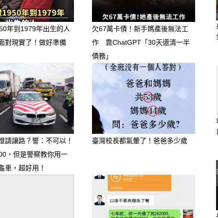
50年到1979年出生的人
欠67萬卡債！新手媽產後無法工
面對現實了！做好準備
作 靠ChatGPT「30天還清一半
債務」
燈請讓路？警：不可以！
臺灣校長都氣暈了！爸爸多少歲
000，但是警察教你用一
龜車，超好用！
—— 戀愛濾鏡太厚，提防「多角戀與劣質前