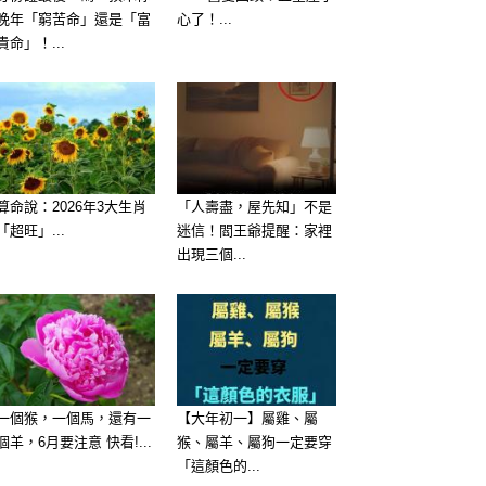
晚年「窮苦命」還是「富
心了！...
貴命」！...
算命說：2026年3大生肖
「人壽盡，屋先知」不是
「超旺」...
迷信！閻王爺提醒：家裡
出現三個...
一個猴，一個馬，還有一
【大年初一】屬雞、屬
個羊，6月要注意 快看!...
猴、屬羊、屬狗一定要穿
「這顏色的...