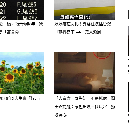
範人財兩失）
後一碼，預示你晚年「窮
媽媽癌症惡化！外婆住院插管突
是「富貴命」！
「顫抖寫下5字」眾人淚崩
面衝擊你們的「伴侶宮」，有伴侶的天秤
則會因為極度渴望陪伴，導致防禦力降
起來條件極佳的「頂級海王」就會趁虛
在你身邊的桃花，很多都帶著「目的
微不至，私底下卻是廣撒網的捕魚達
名義向你借錢。天秤座請切記：下半年
2026年3大生肖「超旺」
「人壽盡，屋先知」不是迷信！閻
王爺提醒：家裡出現三個反常，務
到「錢、投資、借貸」，請立刻清醒！
必留心
包，才是下半年最安全的防線。