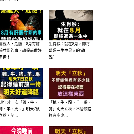
屬雞人，危險！8月有肝
生肖猴：就在8月，即將
腸寸斷的事，請提前做好
遭遇一生中最大的“劫
準備！...
難”...
10年才一次「雞、牛、
「鼠、牛、龍、羊、猴、
狗、羊、馬、」明天7號
狗」明天立秋，不管錢包
立秋，記...
裡有多少...