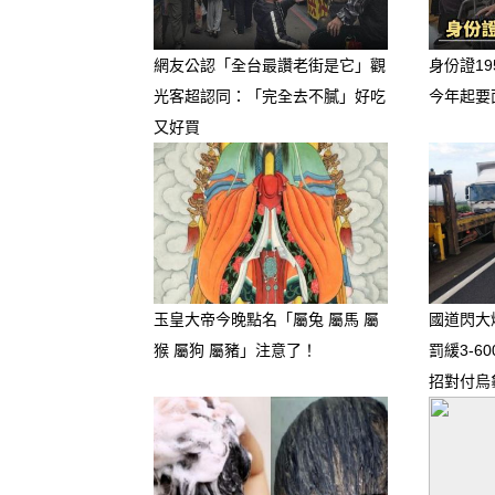
網友公認「全台最讚老街是它」觀
身份證19
光客超認同：「完全去不膩」好吃
今年起要
又好買
玉皇大帝今晚點名「屬兔 屬馬 屬
國道閃大
猴 屬狗 屬豬」注意了！
罰緩3-6
招對付烏
🚨 桃花劫星座一：雙魚座 
任」的泥潭