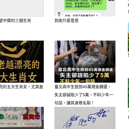
劫重災區）
年的移位與逆行，會讓雙魚座的感性大腦
望中獎的三個生肖
到底什麼意思
到極具宿命感、說話極甜的對象，但恐
純」。
非常容易捲入見不得光的地下情、或者是
防那些在深夜突然高調回頭、裝可憐求
雙魚座最大的死穴就是心軟，下半年請
對方的甜言蜜語，請先看他的實際行
亮的五大生肖女，尤其是
臺北高中生撿到45萬現金歸還，
隱瞞，請立刻拉黑刪除，否則一旦陷進
失主卻誣陷少了5萬，不料少年一
句話，讓其身敗名裂！
—— 內心空虛寂寞，提防「假富豪與海王」