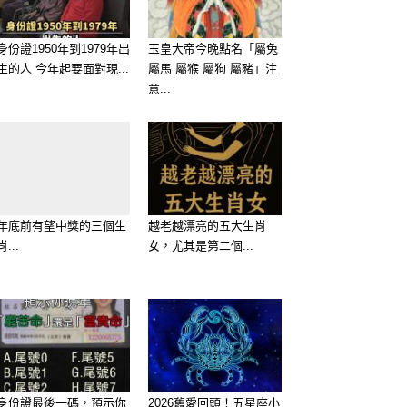
身份證1950年到1979年出
玉皇大帝今晚點名「屬兔
生的人 今年起要面對現...
屬馬 屬猴 屬狗 屬豬」注
意...
年底前有望中獎的三個生
越老越漂亮的五大生肖
肖...
女，尤其是第二個...
身份證最後一碼，預示你
2026舊愛回頭！五星座小