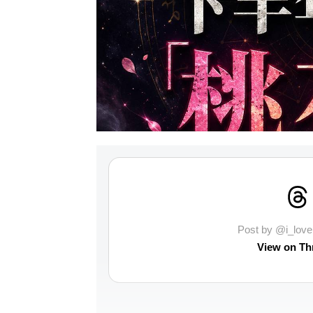
Post by @i_lo
View on Th