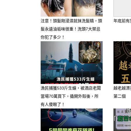
危險指數：🔥🔥🔥🔥🔥（情
桃花劫真相： 海王星在下半
注意！頭髮剛浸濕就抹洗髮精，頭
年底前有
髮永遠油垢味很重！洗頭7大禁忌
完全失控。你們在下半年會遇
你犯了多少！
怖的是，這些人大多「動機不
大師清醒指南： 下半年你們
莫名其妙「被小三」。更要提
復合的「劣跡斑斑的前任」。
務必開啟「冷血模式」，遇到
漁民捕獲533斤生蠔，被酒店老闆
越老越漂
動！只要發現對方有任何一絲
當場70萬買下，撬開外殼後，所
第二個
有人傻眼了！
去，會傷筋動骨、人財兩失！
🚨 桃花劫星座二：天秤座 