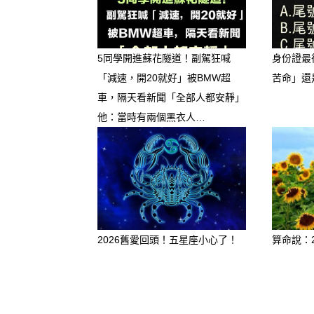
的金錢騙局
危險指數：🔥🔥🔥🔥🔥（防
5同學開進蘇花隧道！副駕狂喊
身份證最
「減速，開20就好」被BMW超
苦命」還
桃花劫真相： 下半年土星正
車，隔天看新聞「全部人都安靜」
面臨分合考驗，而單身的天秤
他：當時有兩個黑衣人…
為零。這時候，幽默風趣、看
而入。
大師清醒指南： 下半年出現
性」。他們可能表面上對你無
人；甚至會假借投資、周轉的
2026舊愛回頭！五星座小心了！
算命說：
談戀愛可以，但只要對方一提
浪漫不能當飯吃，守緊你的荷