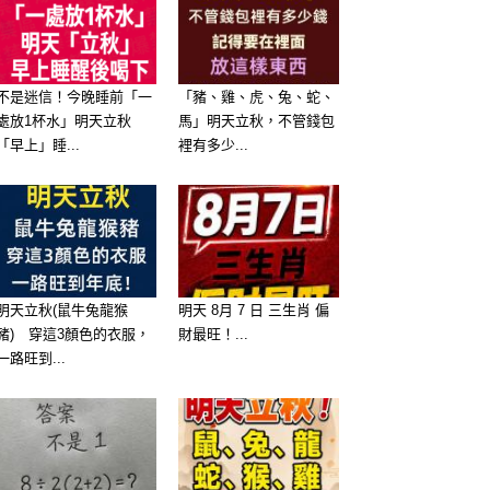
不是迷信！今晚睡前「一
「豬、雞、虎、兔、蛇、
處放1杯水」明天立秋
馬」明天立秋，不管錢包
「早上」睡...
裡有多少...
明天立秋(鼠牛兔龍猴
明天 8月 7 日 三生肖 偏
豬) 穿這3顏色的衣服，
財最旺！...
一路旺到...