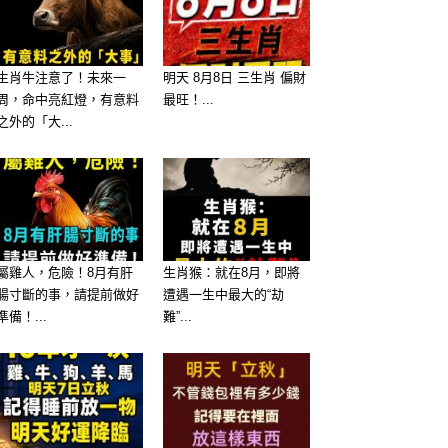
生肖牛注意了！未來一
明天 8月8日 三生肖 偏財
周，命中亮紅燈，有意料
最旺！...
之外的「大...
屬雞人，危險！8月有肝
生肖猴：就在8月，即將
腸寸斷的事，請提前做好
遭遇一生中最大的“劫
準備！...
難”...