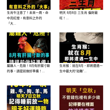
生肖牛注意了！未來一周，命
明天 8月8日 三生肖 偏財最
中亮紅燈，有意料之外的
旺！...
「大...
🥉 第三名：屬【馬】—— 本命覺醒，
發生「火煉真金、正偏財雙雙大爆發」
的大事
中獎感應：作為 2026 火年的本命生
肖，近期小滿節氣的交替將幫您洗盡霉
屬雞人，危險！8月有肝腸寸斷
生肖猴：就在8月，即將遭遇一
的事，請提前做好準備！...
生中最大的“劫難”...
運，發生「元神歸位、地位與橫財雙暴
漲」的大事。
大師解析：「妳一沉穩，磁場就定」。
屬馬的朋友近期最容易發生「職場權力