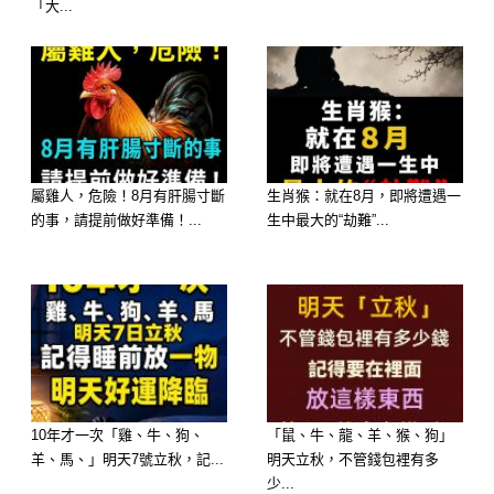
「大...
⑥ 第六名：屬【猴】—— 金火相煉，
發生「靈感突襲、無心插柳中大獎」的
大事
中獎感應：近期您在生活中的直覺特別
屬雞人，危險！8月有肝腸寸斷
生肖猴：就在8月，即將遭遇一
準，隨手記錄的數字或路邊看到的車
的事，請提前做好準備！...
生中最大的“劫難”...
牌，都可能發生「直接對中頭獎、偏財
大爆發」的神蹟。
大師解析：「妳一自信，金庫就開」。
屬猴的朋友近期只要保持心情愉悅、出
門時順路去彩券行，無心插柳反而最容
10年才一次「雞、牛、狗、
「鼠、牛、龍、羊、猴、狗」
易發生「驚天中獎、身價暴漲」的大喜
羊、馬、」明天7號立秋，記...
明天立秋，不管錢包裡有多
事！
少...