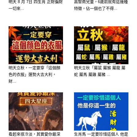
明天 8 月 7日 四生肖 正財偏財
高智商兒童，6歲前就有這幾種
一切來...
特徵，佔一個也了不得...
獎、外債一夕清空」的大神蹟。「妳一
清透，視野就開」，把握近期這場偏財
暴發的黃金期，這場頭獎將帶領您與全
家人直接大富大貴！
明天立秋，一定要穿「這個顏
明天立秋「屬鼠 屬猴 屬龍 屬
色的衣服」運勢大吉大利，
蛇 屬馬 屬雞 屬豬 ...
財...
看起來很冷淡，其實愛你最深
生肖馬 一定要珍惜這個人 他是
👑 🥇 第一名：屬【狗】—— 土孕萬