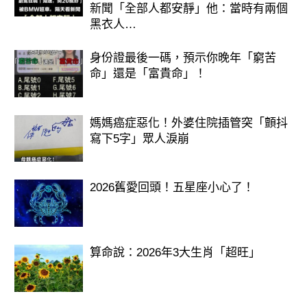
新聞「全部人都安靜」他：當時有兩個
黑衣人…
身份證最後一碼，預示你晚年「窮苦
命」還是「富貴命」！
媽媽癌症惡化！外婆住院插管突「顫抖
寫下5字」眾人淚崩
2026舊愛回頭！五星座小心了！
算命說：2026年3大生肖「超旺」