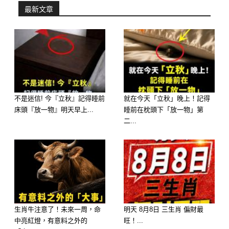
大生肖
最新文章
不是迷信! 今『立秋』記得睡前
就在今天「立秋」晚上！記得
床頭『放一物』明天早上...
睡前在枕頭下「放一物」第
二...
生肖牛注意了！未來一周，命
明天 8月8日 三生肖 偏財最
中亮紅燈，有意料之外的
旺！...