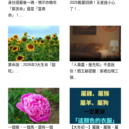
身份證最後一碼，預示你晚年
2026舊愛回頭！五星座小心
「窮苦命」還是「富貴
了！...
命」！...
算命說：2026年3大生肖「超
「人壽盡，屋先知」不是迷
旺」...
信！閻王爺提醒：家裡出現三
個...
④ 第四名：屬【羊】—— 午未六合，
發生「喜神暗中相助、福報連夜倒灌」
的大事
中獎感應：迎來六合吉星高照，近期您
一個猴，一個馬，還有一個
【大年初一】屬雞、屬猴、屬