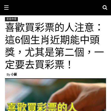
☰
星座命理
喜歡買彩票的人注意：
這6個生肖近期能中頭
獎，尤其是第二個，一
定要去買彩票！
By
小蘇