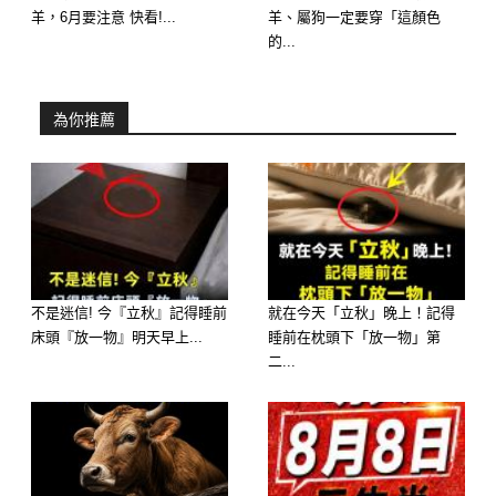
羊，6月要注意 快看!...
羊、屬狗一定要穿「這顏色
的求財之路異常順遂，元神外圍發生
的...
「瑞氣千條、橫財狂飆」的大神蹟。
為你推薦
大師解析：「妳一冷靜，視野就開」。
屬羊的朋友近期買彩票不要猶豫，相信
自己的第一直覺，那些隨機電腦選號或
突然映入眼簾的號碼，往往就是幫您清
空外債的頭獎密碼！
不是迷信! 今『立秋』記得睡前
就在今天「立秋」晚上！記得
床頭『放一物』明天早上...
睡前在枕頭下「放一物」第
二...