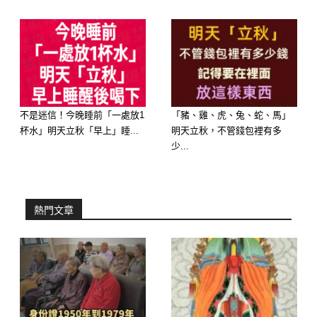
不是迷信！今晚睡前「一處放1
「豬、雞、虎、兔、蛇、馬」
杯水」明天立秋「早上」睡...
明天立秋，不管錢包裡有多
少...
熱門文章
⑤ 第五名：屬【雞】—— 巳酉半合，
發生「貴人指引、意外接住驚天橫財」
的大事
中獎感應：近期的磁場進入合財局，您