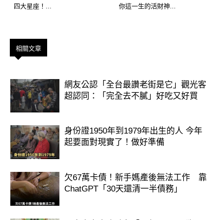
四大星座！...
你這一生的活財神...
金，發生「元神極致大覺醒、財庫瘋狂
填滿」的大事
相關文章
中獎感應：火土相生能量達到今年最高
峰，屬狗人的元神與大地財庫產生百分
網友公認「全台最讚老街是它」觀光客
之百的深度共振，財門轟然被炸開！
超認同：「完全去不膩」好吃又好買
大師解析：「妳一沉穩，磁場就定」。
身份證1950年到1979年出生的人 今年
屬狗的朋友近期買彩票，中獎率堪稱恐
起要面對現實了！做好準備
怖。您會發生「夢境中出現神祕數字、
或是路過彩券行時心跳加速，結果進去
欠67萬卡債！新手媽產後無法工作 靠
買就直接中了大額獎金」的大喜事。
ChatGPT「30天還清一半債務」
「妳一整潔，財路就通」，接住這份小
滿財神親自送來的福報，注定翻身做主