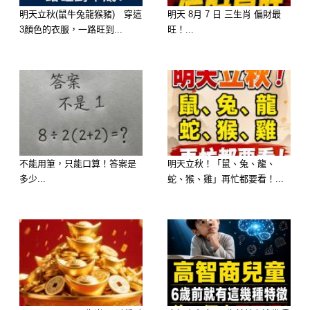
🔥 🥈 第二名：屬【龍】—— 辰土大
明天立秋(鼠牛兔龍猴豬) 穿這
明天 8月 7 日 三生肖 偏財最
動，發生「水庫大開、頭獎直接砸中」
3顏色的衣服，一路旺到...
旺！...
的驚天大事（★大師交代：一定要去
買！）
中獎感應：近期的烈火磁場將直接沖開
您本命的「辰土」巨型財庫！您的偏財
中獎運勢在十二生肖中高居榜首，橫財
不能用筆，只能口算！答案是
明天立秋！「鼠、兔、龍、
磁場呈現噴發式增長！
多少...
蛇、猴、雞」再忙都要看！...
大師解析：「妳一踏實，橫財就手」。
大師一再耳提面命，屬龍的朋友近期
「一定要去買彩票！」。您近期最容易
發生「原本看似死局的财务狀態徹底逆
轉、隨手一刮或隨手一買就驚天中頭