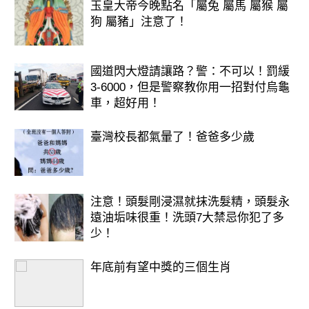
玉皇大帝今晚點名「屬兔 屬馬 屬猴 屬
人，數錢數到手抽筋！
狗 屬豬」注意了！
國道閃大燈請讓路？警：不可以！罰緩
3-6000，但是警察教你用一招對付烏龜
車，超好用！
臺灣校長都氣暈了！爸爸多少歲
注意！頭髮剛浸濕就抹洗髮精，頭髮永
遠油垢味很重！洗頭7大禁忌你犯了多
少！
年底前有望中獎的三個生肖