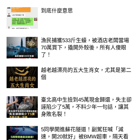
到底什麼意思
漁民捕獲533斤生蠔，被酒店老闆當場
70萬買下，撬開外殼後，所有人傻眼
了！
越老越漂亮的五大生肖女，尤其是第二
個
臺北高中生撿到45萬現金歸還，失主卻
誣陷少了5萬，不料少年一句話，讓其
身敗名裂！
5同學開進蘇花隧道！副駕狂喊「減
速，開20就好」被BMW超車，隔天看