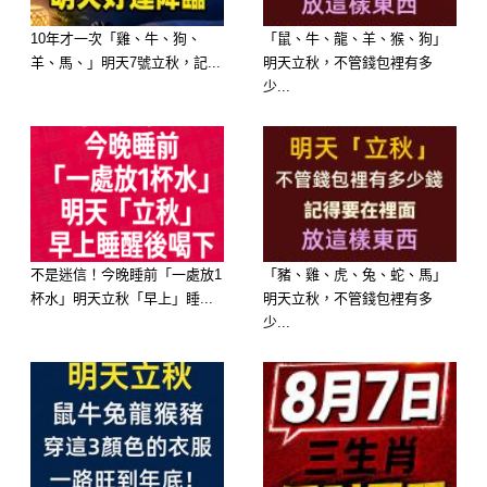
升級、同時買彩票中大獎、雙喜臨門」
10年才一次「雞、牛、狗、
「鼠、牛、龍、羊、猴、狗」
的神蹟。「妳一整潔，福氣就到」，接
羊、馬、」明天7號立秋，記...
明天立秋，不管錢包裡有多
住這場富貴，保您一旺到底！
少...
不是迷信！今晚睡前「一處放1
「豬、雞、虎、兔、蛇、馬」
杯水」明天立秋「早上」睡...
明天立秋，不管錢包裡有多
少...