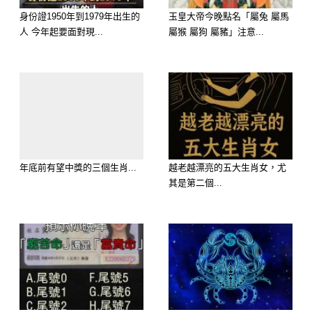
的元神會吸引遠方財氣，發生「財門大
身份證1950年到1979年出生的
玉皇大帝今晚點名「屬兔 屬馬
開、金銀財寶連夜進家門」的大事。
人 今年起要面對現...
屬猴 屬狗 屬豬」注意...
大師解析：「妳一整潔，財路就通」。
屬雞的朋友近期買彩票，可以挑選由
「女性長輩或主管」推薦的店面，或者
跟著身邊的貴人一起合資，極易發生
「合局引財、意外中大獎」的神蹟！
年底前有望中獎的三個生肖...
越老越漂亮的五大生肖女，尤
其是第二個...