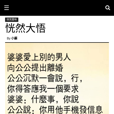
☰
搞笑趣味
恍然大悟
By
小蘇