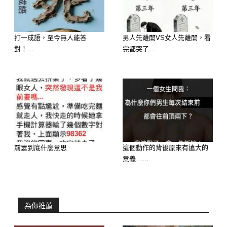
D. 五彩炒什錦（清爽豐富的時令蔬
果）
打一成語，至今無人能答
男人先離開VS女人先離開，看
對！...
完都哭了...
前妻到底什麼意思
這個動作的背後原來有遠大的
意義…...
🔮 測驗結果分析：
為你推薦
選擇 A：砂鍋獅子頭 ——【財運：正