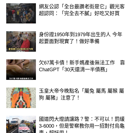
明年會有許多合作機會主動找上門，你
網友公認「全台最讚老街是它」觀光客
的朋友或同事就是你的財神爺。只要多
超認同：「完全去不膩」好吃又好買
參加社交活動，財氣就會隨之而來。
身份證1950年到1979年出生的人 今年
起要面對現實了！做好準備
欠67萬卡債！新手媽產後無法工作 靠
ChatGPT「30天還清一半債務」
玉皇大帝今晚點名「屬兔 屬馬 屬猴 屬
狗 屬豬」注意了！
國道閃大燈請讓路？警：不可以！罰緩
3-6000，但是警察教你用一招對付烏龜
車，超好用！