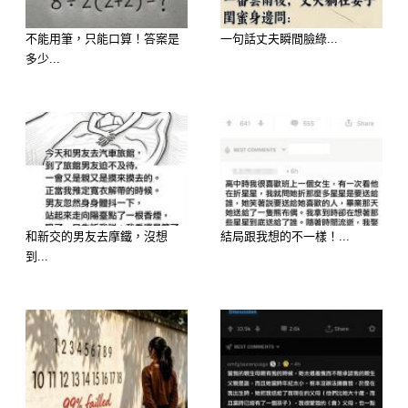
–
不能用筆，只能口算！答案是
一句話丈夫瞬間臉綠...
多少...
–
–
–
—
和新交的男友去摩鐵，沒想
結局跟我想的不一樣！...
到...
–
–
–