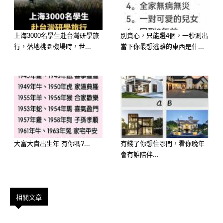
上海3000名學生赴台灣研學旅
別貪心，只能選4個，一秒測出
行，落地桃園機場時，世...
當下你最想逃離的東西是什...
選擇 D：五彩炒什錦 ——【財運：貴
人帶財，左右逢源】
大富大貴出生年 有你嗎?...
有錢了你想住哪間，看你晚年
性格： 你人緣極好，性格開朗，像五
會有誰陪伴...
彩蔬菜一樣充滿活力。你樂於分享，大
家都很喜歡找你合作。
相關文章
2026 運勢： 你的財富來自「人脈」。