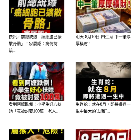
快訊／前總統爆「癌細胞已擴
明天 8月10日 四生肖 中一筆厚
選擇 B：鮮蝦粉絲煲 ——【財運：偏
散骨骼」！家屬認：病情持
厚橫財！...
續...
財極旺，驚喜不斷】
性格： 你靈活聰明，反應快，喜歡新
奇事物。粉絲吸滿了精華，代表你擅長
整合資源。
看到阿嬤跌倒！小學生好心扶
生肖蛇：就在8月，即將遭遇一
2026 運勢： 你的「偏財運」旺到擋不
她「竟被討要100萬」老人...
生中最大的“劫難”...
住。這一年容易有意外之財，可能是投
資獲利、中獎，或是長輩、貴人給的驚