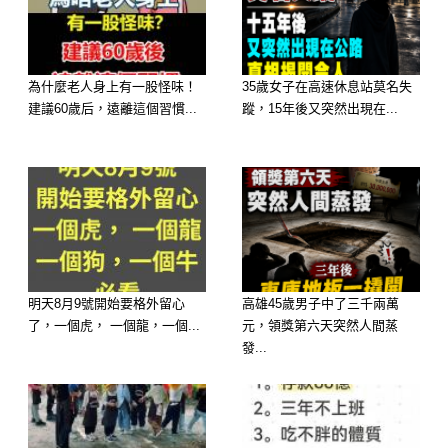
一切。
2026 運勢： 你的「儲蓄力」驚人。馬
為什麼老人身上有一股怪味！
35歲女子在高速休息站莫名失
年你會有很強的理財直覺，能成功避開
建議60歲后，遠離這個習慣...
蹤，15年後又突然出現在...
投資陷阱。雖然不是暴富，但你的財富
累積速度會非常穩健，是真正的「財庫
飽滿」。
明天8月9號開始要格外留心
高雄45歲男子中了三千兩萬
了，一個虎， 一個龍，一個...
元，領獎第六天突然人間蒸
發...