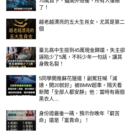
70萬買下，撬開外殼後，所有人傻眼
了！
越老越漂亮的五大生肖女，尤其是第二
個
臺北高中生撿到45萬現金歸還，失主卻
誣陷少了5萬，不料少年一句話，讓其
身敗名裂！
5同學開進蘇花隧道！副駕狂喊「減
速，開20就好」被BMW超車，隔天看
新聞「全部人都安靜」他：當時有兩個
黑衣人…
身份證最後一碼，預示你晚年「窮苦
命」還是「富貴命」！