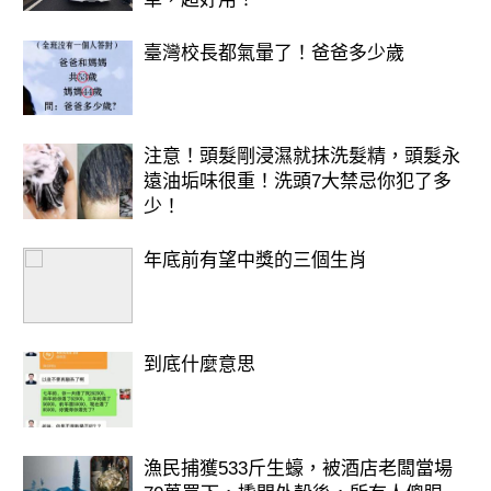
臺灣校長都氣暈了！爸爸多少歲
注意！頭髮剛浸濕就抹洗髮精，頭髮永
遠油垢味很重！洗頭7大禁忌你犯了多
少！
年底前有望中獎的三個生肖
到底什麼意思
漁民捕獲533斤生蠔，被酒店老闆當場