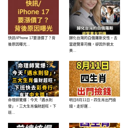
財強勁，職場之星】
性格： 你是一個穩重、有領導力的
人。做事腳踏實地，像這道料理一樣實
料十足。
快訊/iPhone 17要漲價了？背
歸化台灣的白俄羅斯女性，去
後原因曝光...
當遊覽車司機，卻因外貌太
美...
2026 運勢： 你的「正財運」極佳。這
代表你的努力會被看見，馬年有很大的
機會升職加薪，或是拿到超乎預期的年
終與獎金。
命理師驚爆：今天「遇水則
明日8月11日，四生肖出門撿
發」，三大生肖偏財超旺，下
錢，走好運...
班...