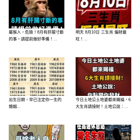
喜紅包。
屬猴人，危險！8月有肝腸寸斷
明天 8月10日 三生肖 偏財最
的事，請提前做好準備！...
旺！...
選擇 C：藥膳燉排骨 ——【財運：守
出生日期，早已注定你一生的
今日土地公土地婆都來賜福，6
財有道，穩中求勝】
婚姻...
大生肖請接財！土地公說：...
性格： 你心思細膩，非常注重細節與
安全感。比起冒險，你更喜歡先規劃好