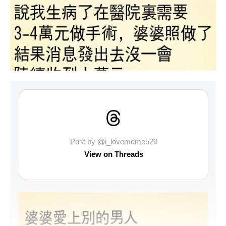
Post by @i_lovememe520
View on Threads