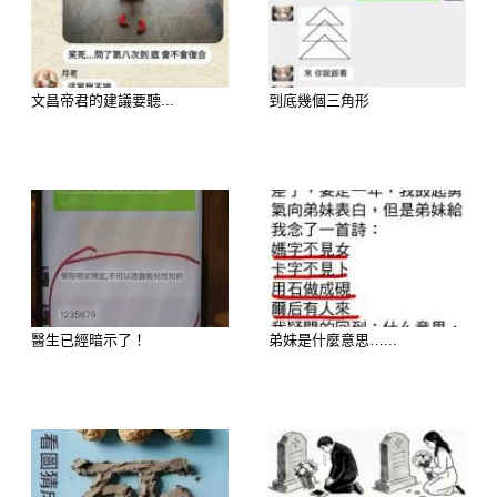
歡迎來下水道觀看更多都市傳說👉
https://lihi3.cc/c5H8h
文昌帝君的建議要聽...
到底幾個三角形
看你的運勢如何 選擇你香吃的菜品
A. 砂鍋獅子頭（熱氣騰騰的肉料理）
B. 鮮蝦粉絲煲（鮮甜入味的排隊名
醫生已經暗示了！
弟妹是什麼意思…...
菜）
C. 藥膳燉排骨（香氣濃郁的滋補湯
品）