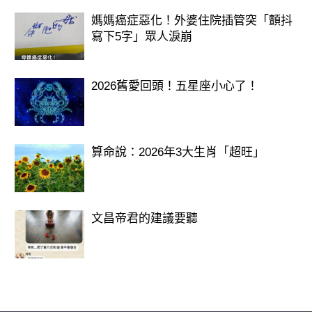
媽媽癌症惡化！外婆住院插管突「顫抖
寫下5字」眾人淚崩
2026舊愛回頭！五星座小心了！
算命說：2026年3大生肖「超旺」
文昌帝君的建議要聽