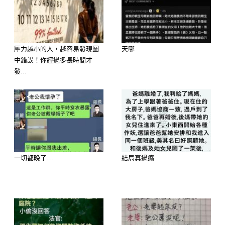
👑 6月轉運大爆發第二名：生肖屬猴
壓力越小的人，越容易發現圖
天哪
—— 三合財臨官，事業宮貴人海嘯式
中錯誤！你經過多長時間才
發...
爆發
強運指數：⭐⭐⭐⭐⭐（職場大黑馬）
翻身大轉變： 屬猴的朋友，6 月一到，
你們命格走的是久久才一次的「三合財
一切都晚了…
結局真過癮
臨官」大運！這代表著你們從這個月起
不需要一個人單打獨鬥，身邊的小人與
霉運會在一夜之間自動退散！