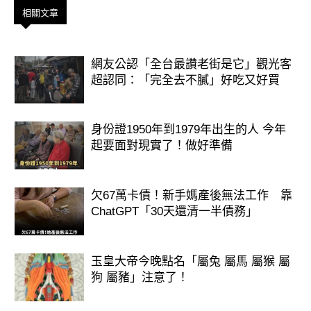
相關文章
想知道財運狀況嗎？免費測驗
>>>>https://lihi.cc/Ozo8m
網友公認「全台最讚老街是它」觀光客
超認同：「完全去不膩」好吃又好買
身份證1950年到1979年出生的人 今年
起要面對現實了！做好準備
欠67萬卡債！新手媽產後無法工作 靠
ChatGPT「30天還清一半債務」
玉皇大帝今晚點名「屬兔 屬馬 屬猴 屬
狗 屬豬」注意了！