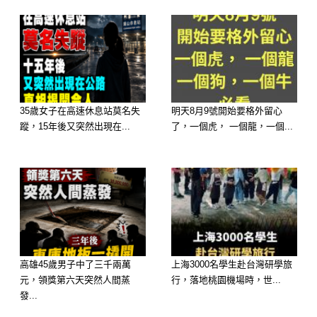
👑 6月轉運大爆發第五名：生肖屬蛇
—— 水木相生智慧財，強勢重回榮耀
巔峰
強運指數：⭐⭐⭐⭐（絕地大反擊）
35歲女子在高速休息站莫名失
明天8月9號開始要格外留心
蹤，15年後又突然出現在...
了，一個虎， 一個龍，一個...
翻身大轉變： 屬蛇的朋友前半年真的
受了太多委屈，眼光很好卻總差了臨門
一腳。但從 6 月開始，命格走的是智慧
財與偏財相生的格局，屬於穩穩把錢賺
進口袋的黃金期！
高雄45歲男子中了三千兩萬
上海3000名學生赴台灣研學旅
大師吸財指南： 6 月開始你的思維會變
元，領獎第六天突然人間蒸
行，落地桃園機場時，世...
發...
得異常清晰，在職場或生意上，極容易