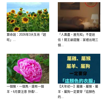
強運指數：⭐⭐⭐⭐⭐（福祿雙全）
翻身大轉變： 屬馬的朋友，6 月開始你
們的命宮迎來了罕見的「金匱」財星大
算命說：2026年3大生肖「超
「人壽盡，屋先知」不是迷
駕光臨！這代表著你們在 6 月初的「財
旺」...
信！閻王爺提醒：家裡出現三
富感應力」達到了今年的最高峰，整個
個...
人紅光滿面、氣場全開。
大師吸財指南： 6 月開始如果腦海中突
然閃過某些靈感、特定的數字，或者是
突然心血來潮、路過平常沒去過的彩券
一個猴，一個馬，還有一個
【大年初一】屬雞、屬猴、屬
行，別猶豫，大膽相信自己的第一直
羊，6月要注意 快看!...
羊、屬狗一定要穿「這顏色
覺！你們這個月走的是「動中生財」的
的...
大運，非常適合嘗試一些小額的刮刮樂