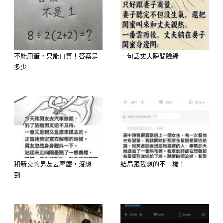
大師吸財指南： 6 月開始你們走的是
「悶聲發大財」的強勢好運。正財工資
有大幅提升或拿高額獎金的機會，偏
不能用筆，只能口算！答案是
一句話丈夫瞬間臉綠...
財、橫財運勢更是好到像開了外掛！之
多少...
前以為石沉大海的投資突然大賺，甚至
路過彩券行隨手買一張，都極容易迎來
巨額獎金砸滿懷的驚喜。準備迎接錢包
瘋狂鼓脹的暴富喜悅吧！
和新交的男友去摩鐵，沒想
結局跟我想的不一樣！...
到...