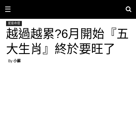
☰
星座命理
越過越累?6月開始『五
大生肖』終於要旺了
By
小蘇