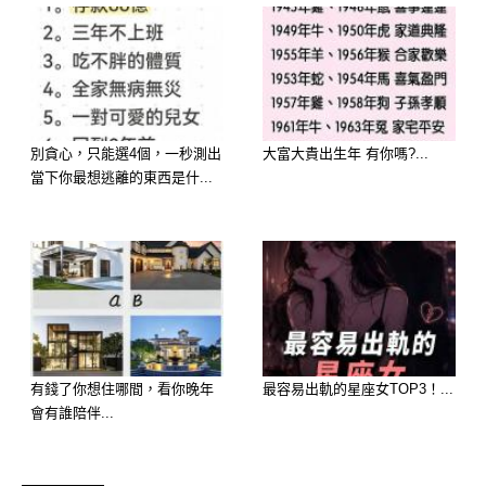
得到實力雄厚的老客戶賞識，帶給你全
新的賺錢門路。在投資或購買彩券時，
可以用理性的邏輯去挑選數字，中獎機
率會比平時高出許多。不要刻意去跟別
別貪心，只能選4個，一秒測出
大富大貴出生年 有你嗎?...
人爭辯，因為你的實力和瘋狂鼓脹的錢
當下你最想逃離的東西是什...
包會幫你證明一切！
有錢了你想住哪間，看你晚年
最容易出軌的星座女TOP3！...
會有誰陪伴...