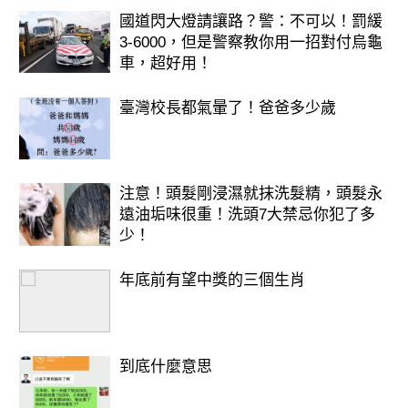
國道閃大燈請讓路？警：不可以！罰緩
3-6000，但是警察教你用一招對付烏龜
車，超好用！
臺灣校長都氣暈了！爸爸多少歲
注意！頭髮剛浸濕就抹洗髮精，頭髮永
遠油垢味很重！洗頭7大禁忌你犯了多
少！
年底前有望中獎的三個生肖
到底什麼意思