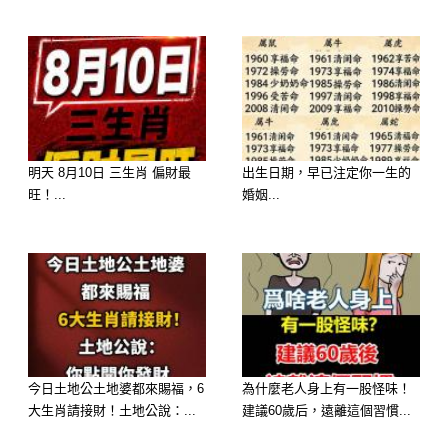
信。職場上會傳來令你振奮的好消息
（如合約談成、項目通過或大筆獎金入
帳），不僅身體狀態和睡眠大幅改善，
家裡也極容易迎來置產、搬新家、添丁
等福氣臨門。全家一起跟著你旺旺來！
明天 8月10日 三生肖 偏財最
出生日期，早已注定你一生的
旺！...
婚姻...
今日土地公土地婆都來賜福，6
為什麼老人身上有一股怪味！
大生肖請接財！土地公說：...
建議60歲后，遠離這個習慣...