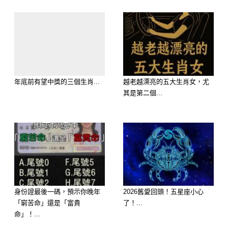
年底前有望中獎的三個生肖...
越老越漂亮的五大生肖女，尤
其是第二個...
👑 6月轉運大爆發第三名：生肖屬馬
身份證最後一碼，預示你晚年
2026舊愛回頭！五星座小心
—— 金匱星強烈感應，直覺準到連自
「窮苦命」還是「富貴
了！...
己都怕
命」！...