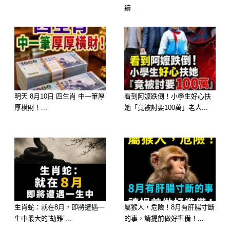
—— 福星高照，苦日子熬到頭迎來逆
續...
襲
強運指數：⭐⭐⭐⭐（否極泰來）
翻身大轉變： 屬豬的朋友在今年前半
明天 8月10日 四生肖 中一筆厚
看到阿嬤跌倒！小學生好心扶
年受了太多委屈，明明最照顧大家，卻
厚橫財！...
她「竟被討要100萬」老人...
總是在犧牲自己。好消息是，從 6 月開
始，最強吉星「天德」、「福星」強勢
進駐你的事業與財帛宮，這代表著你們
的能量場將得到一次徹底的洗滌。
大師吸財指南： 6 月起你整個人會紅光
生肖蛇：就在8月，即將遭遇一
屬猴人，危險！8月有肝腸寸斷
滿面、神採奕奕，散發出無比強大的自
生中最大的“劫難”...
的事，請提前做好準備！...