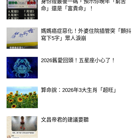
身份證最後一碼，預示你晚年「窮苦
命」還是「富貴命」！
媽媽癌症惡化！外婆住院插管突「顫抖
寫下5字」眾人淚崩
2026舊愛回頭！五星座小心了！
算命說：2026年3大生肖「超旺」
文昌帝君的建議要聽