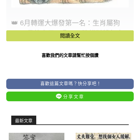
👑 6月轉運大爆發第一名：生肖屬狗
—— 月德吉星入鼎，天降橫財錢包瘋
閱讀全文
狂鼓脹
喜歡我們的文章請幫忙按個讚
強運指數：⭐⭐⭐⭐⭐（財氣之王）
翻身大轉變： 屬狗的朋友，前半年那
喜歡這篇文章嗎？快分享吧！
些只出不進、存不到錢、甚至替人背黑
分享文章
鍋的憋屈感，在 6 月正式劃下句點！這
個月「月德」大貴人星強勢進駐你的財
帛宮，代表著屬於你的福氣與財富正在
最新文章
全面回流。