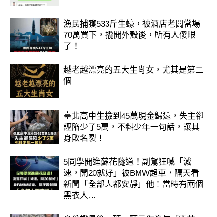
漁民捕獲533斤生蠔，被酒店老闆當場
70萬買下，撬開外殼後，所有人傻眼
了！
越老越漂亮的五大生肖女，尤其是第二
個
臺北高中生撿到45萬現金歸還，失主卻
誣陷少了5萬，不料少年一句話，讓其
身敗名裂！
5同學開進蘇花隧道！副駕狂喊「減
速，開20就好」被BMW超車，隔天看
新聞「全部人都安靜」他：當時有兩個
黑衣人…