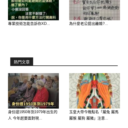
大師吸財指南： 6 月開始你們的思維會
變得異常清晰，職場上更會出現能量極
強的長輩、高層主管或實力雄厚的老客
專業技術怎能告訴你XD...
為什麼老公提出離婚?...
戶，他們就是你的超級大貴人！他們會
主動為你引薦核心資源、丟給你極具分
量的項目。只要你發揮聰明才智牢牢抓
緊，升職加薪、事業大翻盤的成功率高
熱門文章
達 95% 以上，徹底打臉過去不看好你
的人！
身份證1950年到1979年出生的
玉皇大帝今晚點名「屬兔 屬馬
人 今年起要面對現...
屬猴 屬狗 屬豬」注意...