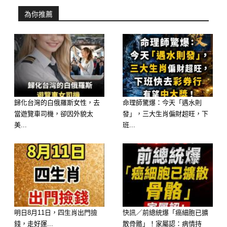
或彩券，中獎率極高，數錢數到手軟的
為你推薦
滋味會讓你們連作夢都笑醒！
歸化台灣的白俄羅斯女性，去
命理師驚爆：今天「遇水則
當遊覽車司機，卻因外貌太
發」，三大生肖偏財超旺，下
美...
班...
明日8月11日，四生肖出門撿
快訊／前總統爆「癌細胞已擴
👑 6月轉運大爆發第四名：生肖屬豬
錢，走好運...
散骨骼」！家屬認：病情持