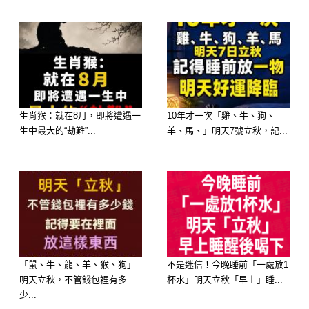
B. 象徵年年有餘、肉質鮮美的【糖醋
魚】
C. 金黃酥脆、步步高升的【炸年糕】
D. 暖胃又暖心、全家團圓的【長年菜
生肖猴：就在8月，即將遭遇一
10年才一次「雞、牛、狗、
生中最大的“劫難”...
羊、馬、」明天7號立秋，記...
雞湯】
「鼠、牛、龍、羊、猴、狗」
不是迷信！今晚睡前「一處放1
明天立秋，不管錢包裡有多
杯水」明天立秋「早上」睡...
少...