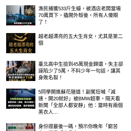
說比什麼都重要。
漁民捕獲533斤生蠔，被酒店老闆當場
70萬買下，撬開外殼後，所有人傻眼
隱藏財庫： 妳的錢藏在**「儲蓄與房
了！
產」**裡。2026 年妳的「守財」能力
越老越漂亮的五大生肖女，尤其是第二
一流，錢進了妳的帳戶就出不去。適合
個
規劃長期的理財計畫，這一年妳會看著
存款數字穩定攀升。
臺北高中生撿到45萬現金歸還，失主卻
誣陷少了5萬，不料少年一句話，讓其
身敗名裂！
5同學開進蘇花隧道！副駕狂喊「減
速，開20就好」被BMW超車，隔天看
新聞「全部人都安靜」他：當時有兩個
黑衣人…
身份證最後一碼，預示你晚年「窮苦