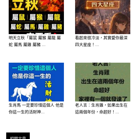
隱藏財庫： 妳的錢藏在**「人脈與口
才」裡。2026 年妳的貴人運極旺，多
參加聚會、多跟人交流，很多賺錢的機
明天立秋「屬鼠 屬猴 屬龍 屬
看起來很冷淡，其實愛你最深
會都是在聊天中「滑」進妳口袋的。
蛇 屬馬 屬雞 屬豬 ...
四大星座！...
生肖馬 一定要珍惜這個人 他是
老人言：生肖雞，如果出生在
你這一生的活財神...
這兩個年份，命超好！...
選擇 C：炸年糕 ——【驚喜連連，步
相關文章