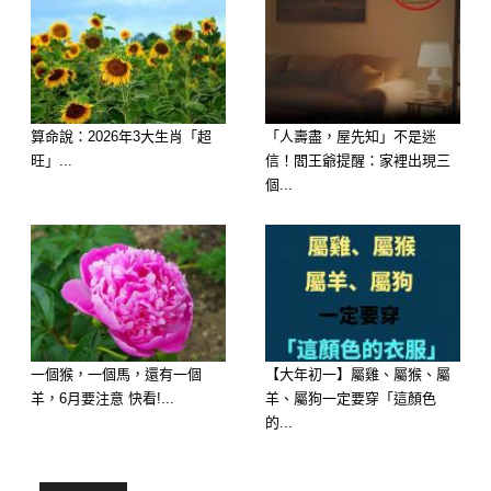
算命說：2026年3大生肖「超
「人壽盡，屋先知」不是迷
旺」...
信！閻王爺提醒：家裡出現三
個...
一個猴，一個馬，還有一個
【大年初一】屬雞、屬猴、屬
羊，6月要注意 快看!...
羊、屬狗一定要穿「這顏色
的...