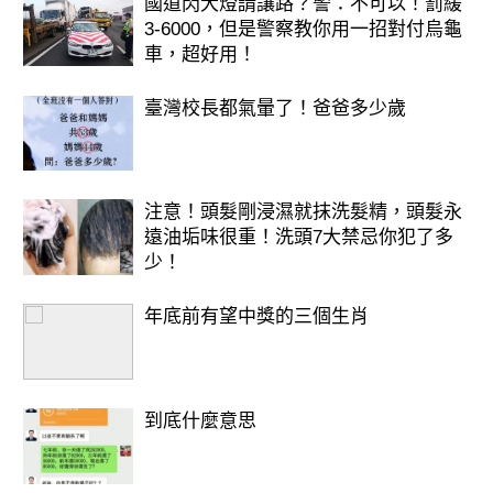
國道閃大燈請讓路？警：不可以！罰緩
3-6000，但是警察教你用一招對付烏龜
車，超好用！
臺灣校長都氣暈了！爸爸多少歲
注意！頭髮剛浸濕就抹洗髮精，頭髮永
遠油垢味很重！洗頭7大禁忌你犯了多
少！
年底前有望中獎的三個生肖
選擇 D：長年菜雞湯 ——【穩定踏
實，細水長流】
到底什麼意思
幸福來源： 妳追求的是「安定感」。
家人健康、生活順遂、心靈平靜對妳來