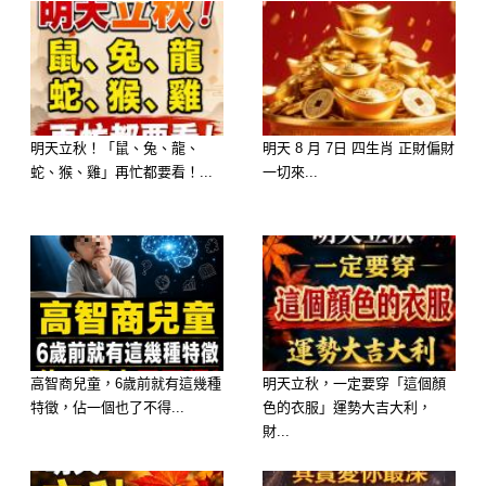
明天立秋！「鼠、兔、龍、
明天 8 月 7日 四生肖 正財偏財
蛇、猴、雞」再忙都要看！...
一切來...
選擇 B：糖醋魚 ——【靈活優雅，左
右逢源】
幸福來源： 妳追求的是「生活品
高智商兒童，6歲前就有這幾種
明天立秋，一定要穿「這個顏
特徵，佔一個也了不得...
色的衣服」運勢大吉大利，
質」。對妳來說，能自由安排時間、與
財...
愛的人聚在一起就是最大的幸福。