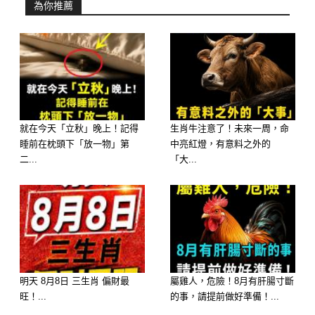
為你推薦
就在今天「立秋」晚上！記得
生肖牛注意了！未來一周，命
睡前在枕頭下「放一物」第
中亮紅燈，有意料之外的
二...
「大...
心理測驗：在豐盛的年夜飯桌上，如果
只能吃「第一口」，妳會直奔哪一道
菜？
明天 8月8日 三生肖 偏財最
屬雞人，危險！8月有肝腸寸斷
A. 慢火細熬、香氣四溢的【佛跳牆】
旺！...
的事，請提前做好準備！...