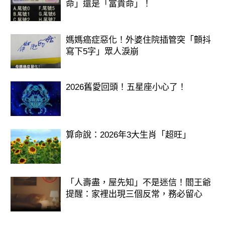
命」還是「富貴命」！
媽媽癌症惡化！外婆住院插管突「顫抖
寫下5字」眾人淚崩
2026舊愛回頭！五星座小心了！
算命說：2026年3大生肖「超旺」
「人壽盡，屋先知」不是迷信！閻王爺
提醒：家裡出現三個反常，務必留心