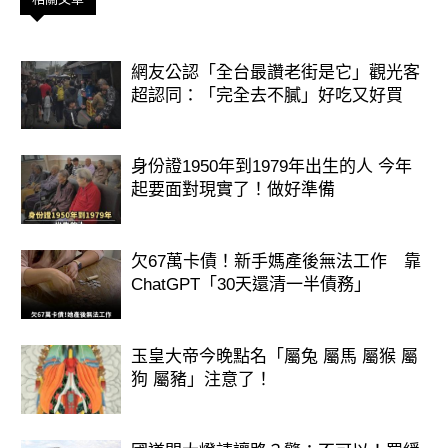
步高升】
幸福來源： 妳追求的是「新鮮感」。
網友公認「全台最讚老街是它」觀光客
超認同：「完全去不膩」好吃又好買
2026 年妳會遇到很多新的轉機，那種
挑戰成功的快感讓妳充滿活力。
身份證1950年到1979年出生的人 今年
隱藏財庫： 妳的錢藏在**「偏財與斜
起要面對現實了！做好準備
槓」**裡。就像年糕炸過後才香，妳這
一年很適合發展副業或嘗試小額投資，
欠67萬卡債！新手媽產後無法工作 靠
ChatGPT「30天還清一半債務」
這三天的手氣，選這項的人最強！
玉皇大帝今晚點名「屬兔 屬馬 屬猴 屬
狗 屬豬」注意了！