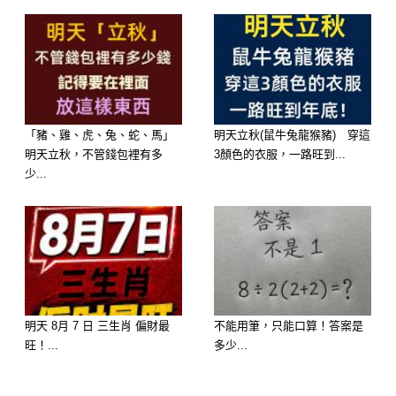
🏮 測驗結果揭曉：
選擇 A：佛跳牆 ——【層次豐富，大
富大貴】
「豬、雞、虎、兔、蛇、馬」
明天立秋(鼠牛兔龍猴豬) 穿這
明天立秋，不管錢包裡有多
3顏色的衣服，一路旺到...
幸福來源： 妳追求的是「成就感」。
少...
2026 年妳最開心的時刻，是妳耕耘已
久的事情終於開花結果。
隱藏財庫： 妳的錢藏在**「專業技能」
**裡。這一年妳越充實自己、考取證照
明天 8月 7 日 三生肖 偏財最
不能用筆，只能口算！答案是
或學習新知，妳的薪資漲幅就會像佛跳
旺！...
多少...
牆的配料一樣，層層疊加，驚喜不斷。