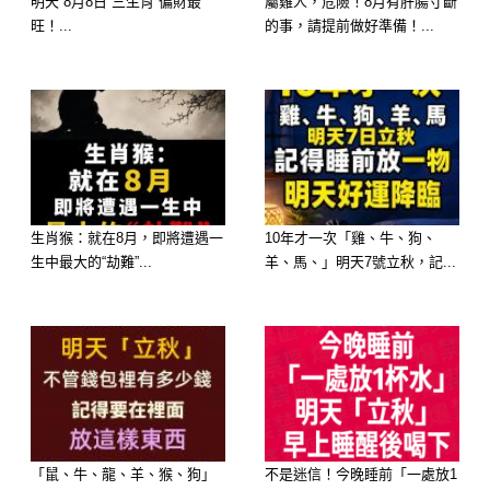
好的初心，所以你身邊還是有很多真心
明天 8月8日 三生肖 偏財最
屬雞人，危險！8月有肝腸寸斷
旺！...
的事，請提前做好準備！...
相待的朋友一路陪伴。 你也算是傻人
有傻福啦。 答錯了
選擇2
生肖猴：就在8月，即將遭遇一
10年才一次「雞、牛、狗、
你看人的眼光很一般，之所以如此，是
生中最大的“劫難”...
羊、馬、」明天7號立秋，記...
因爲你曾經總是很相信別人，感覺脾性
相投的時候總是一廂情願地把對方當成
知己，然而卻被現實屢次打臉。 經過
多次的受騙和背叛，你和陌生人接觸時
總會帶着一些若有若無的戒心，保持若
即若離的距離，一旦你發現對方看不
「鼠、牛、龍、羊、猴、狗」
不是迷信！今晚睡前「一處放1