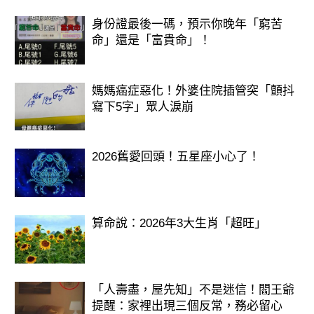
身份證最後一碼，預示你晚年「窮苦
命」還是「富貴命」！
媽媽癌症惡化！外婆住院插管突「顫抖
寫下5字」眾人淚崩
2026舊愛回頭！五星座小心了！
算命說：2026年3大生肖「超旺」
「人壽盡，屋先知」不是迷信！閻王爺
提醒：家裡出現三個反常，務必留心