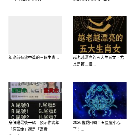
延伸閱讀————————-
年底前有望中獎的三個生肖...
越老越漂亮的五大生肖女，尤
其是第二個...
歡迎來下水道觀看更多都市傳說👉
https://lihi3.cc/c5H8h
身份證最後一碼，預示你晚年
2026舊愛回頭！五星座小心
「窮苦命」還是「富貴
了！...