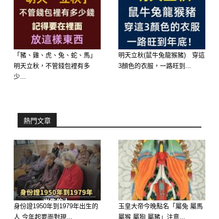
「豬、雞、虎、兔、蛇、馬」
明天立秋(鼠牛兔龍猴豬) 穿這
明天立秋，不管錢包裡有多
3顏色的衣服，一路旺到...
少...
B:263
熱門文章
身份證1950年到1979年出生的
玉皇大帝今晚點名「屬兔 屬馬
人 今年起要面對現...
屬猴 屬狗 屬豬」注意...