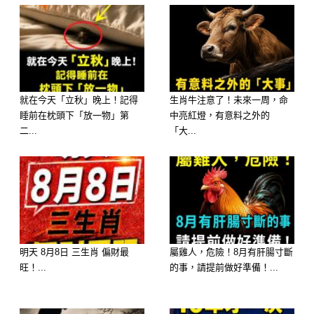
就在今天「立秋」晚上！記得
生肖牛注意了！未來一周，命
睡前在枕頭下「放一物」第
中亮紅燈，有意料之外的
二...
「大...
往下看-
–
明天 8月8日 三生肖 偏財最
屬雞人，危險！8月有肝腸寸斷
旺！...
的事，請提前做好準備！...
–