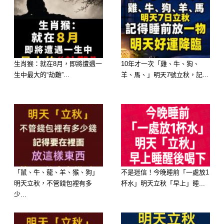
–
–
A:253
生肖猴：就在8月，即將遭遇一
10年才一次「雞、牛、狗、
生中最大的“劫難”...
羊、馬、」明天7號立秋，記...
「鼠、牛、龍、羊、猴、狗」
不是迷信！今晚睡前「一處放1
B:268
明天立秋，不管錢包裡有多
杯水」明天立秋「早上」睡...
少...