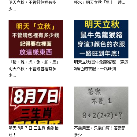
明天立秋，不管錢包裡有多
杯水」明天立秋「早上」睡...
透，你會小心地後退，除非共同經歷過
少...
一些 事情，否則你不會輕易向對方敞
開心扉。 你只會信任那些認識很久的
朋友，時間給了友誼最好的背書。 你
的人品不錯，所以你的老友基本上都是
你的死黨，絕對不會做出辜負你的事
「豬、雞、虎、兔、蛇、馬」
明天立秋(鼠牛兔龍猴豬) 穿這
情。 答錯了
明天立秋，不管錢包裡有多
3顏色的衣服，一路旺到...
少...
選擇3
你具有很強的洞察力，任何細節都很難
逃過你的眼睛。 往往只和對方有過幾
明天 8月 7 日 三生肖 偏財最
不能用筆，只能口算！答案是
旺！...
多少...