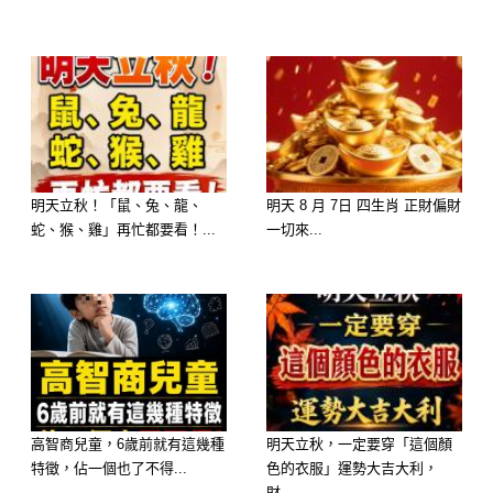
面之緣，通過三言兩語的交流，以及眼
神和肢體語言，就能夠大致看出對方的
爲人品性。 當然，你不會隨便給別人
貼標籤，更不會因爲一面之詞就認定對
方的好壞，在接觸的過程中你會小心謹
慎地觀察和審視，並不會因為對方的熱
明天立秋！「鼠、兔、龍、
明天 8 月 7日 四生肖 正財偏財
情而衝昏頭腦。 所以那些想用小聰明
蛇、猴、雞」再忙都要看！...
一切來...
來蒙騙你的人幾乎都會原形畢露。 當
然，你也有失誤的時候，畢竟人心隔肚
皮，誰也不能保證一輩子不犯錯。 偶
爾的眼光不準，反而會成爲你的磨刀
石，讓你的看人的眼光越來越毒辣。
答對了 小孩和媽媽生疏
高智商兒童，6歲前就有這幾種
明天立秋，一定要穿「這個顏
特徵，佔一個也了不得...
色的衣服」運勢大吉大利，
財...