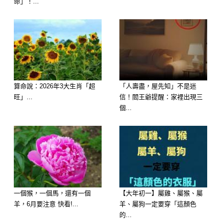
命」！...
算命說：2026年3大生肖「超
「人壽盡，屋先知」不是迷
旺」...
信！閻王爺提醒：家裡出現三
想知道財運狀況嗎？免費測驗
個...
>>>>https://lihi.cc/Ozo8m
延伸閱讀———————
考驗你看人眼光有多準
一個猴，一個馬，還有一個
【大年初一】屬雞、屬猴、屬
羊，6月要注意 快看!...
羊、屬狗一定要穿「這顏色
的...