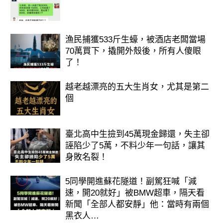
漁民捕獲533斤生蠔，被酒店老闆當場
70萬買下，撬開外殼後，所有人傻眼
了！
越老越漂亮的五大生肖女，尤其是第二
個
臺北高中生撿到45萬現金歸還，失主卻
誣陷少了5萬，不料少年一句話，讓其
身敗名裂！
5同學開進蘇花隧道！副駕狂喊「減
速，開20就好」被BMW超車，隔天看
新聞「全部人都安靜」他：當時有兩個
黑衣人…