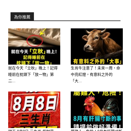
選擇1
為你推薦
你的心地善良，內心淳樸，但問題在於
你看人的眼光太過簡單。 你從來沒想
過面具底下是怎樣的臉孔，而只是把麵
具當做真正的臉孔來看待。 你完全不
想從負面去理解人心的複雜和陰暗。
就在今天「立秋」晚上！記得
生肖牛注意了！未來一周，命
在你的心中，總是陽光，積極和善良
睡前在枕頭下「放一物」第
中亮紅燈，有意料之外的
二...
「大...
的，你對任何人都不想抱有偏見，即使
受到了欺騙和愚弄，縱然很久才能反應
過來，你也會很快原諒對方。 這些年
來，欣賞你的朋友不少，居心不良的人
也不乏其人，不過也沒能改變你單純美