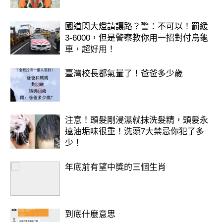
國道閃大燈請讓路？警：不可以！罰緩
3-6000，但是警察教你用一招對付烏龜
車，超好用！
臺灣校長都氣暈了！爸爸多少歲
注意！頭髮剛浸濕就抹洗髮精，頭髮永
遠油垢味很重！洗頭7大禁忌你犯了多
少！
年底前有望中獎的三個生肖
到底什麼意思