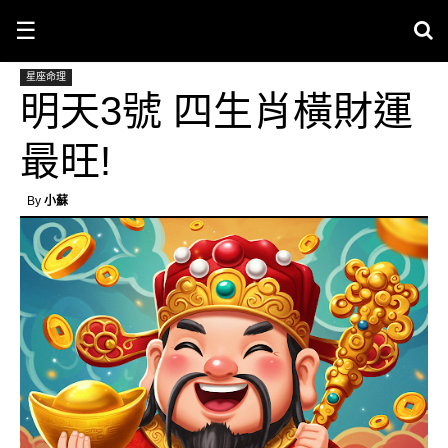
☰
星座命理
明天3號 四生肖橫財運
最旺!
By
小蘇