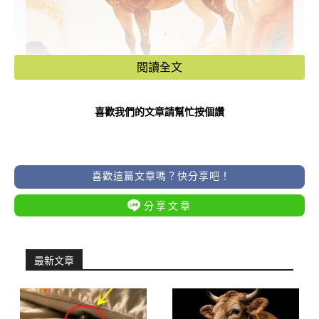
閱讀全文
喜歡我們的文章請幫忙按個讚
喜歡這篇文章嗎？快分享吧！
🪙 明天橫財最旺：生肖屬馬 —— 金匱
分享文章
星入鼎，直覺準到連自己都怕
明日橫財指數：⭐⭐⭐⭐⭐（財氣之王）
最新文章
橫財爆發點： 屬馬的朋友，明天 3 號
你們的財帛宮迎來了罕見的「金匱」財