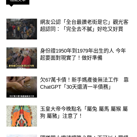
網友公認「全台最讚老街是它」觀光客
超認同：「完全去不膩」好吃又好買
身份證1950年到1979年出生的人 今年
起要面對現實了！做好準備
欠67萬卡債！新手媽產後無法工作 靠
ChatGPT「30天還清一半債務」
玉皇大帝今晚點名「屬兔 屬馬 屬猴 屬
狗 屬豬」注意了！