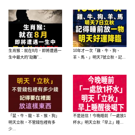
🪙 明天橫財最旺：生肖屬蛇 —— 水木
相生，智慧財格局大開
生肖猴：就在8月，即將遭遇一
10年才一次「雞、牛、狗、
生中最大的“劫難”...
羊、馬、」明天7號立秋，記...
明日橫財指數：⭐⭐⭐⭐（福祿雙全）
橫財爆發點： 屬蛇的朋友，你們走的
是智慧財與偏財相生的格局。你們的財
運不像前幾名那樣大張旗鼓，但偏偏就
是「好處永遠少不了你」，屬於穩穩把
錢賺進口袋的類型。
「鼠、牛、龍、羊、猴、狗」
不是迷信！今晚睡前「一處放1
明天立秋，不管錢包裡有多
杯水」明天立秋「早上」睡...
少...
明日接財指南： 明天你們的思維會變