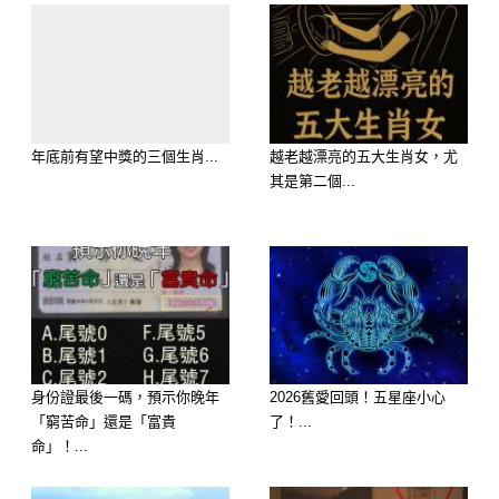
就是「有福氣接意外財」。可能只是幫
別人代買、或者是隨手用身邊親友的生
日、電話號碼來投注，好運就會自動找
上門。明天連摸彩、抽獎、對發票的勝
率都高達 90% 以上，一定要好好把握
年底前有望中獎的三個生肖...
越老越漂亮的五大生肖女，尤
其是第二個...
這千載難逢的翻身機會！
身份證最後一碼，預示你晚年
2026舊愛回頭！五星座小心
「窮苦命」還是「富貴
了！...
命」！...