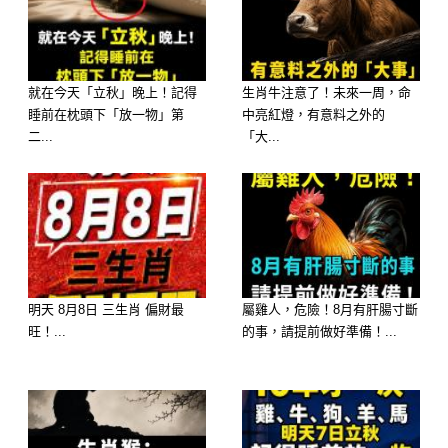
星強勢感應！這代表著明天的你，大腦
的「財富雷達」達到了今年的最高峰，
直覺出奇地準。
就在今天「立秋」晚上！記得
生肖牛注意了！未來一周，命
睡前在枕頭下「放一物」第
中亮紅燈，有意料之外的
二...
「大...
明日接財指南： 明天如果腦海中突然
閃過某些靈感、特定的數字，或者是突
然心血來潮、路過平常沒去過的彩券
行，別猶豫，大膽相信自己的第一直
覺！明天你們走的是「動中生財」的大
明天 8月8日 三生肖 偏財最
屬雞人，危險！8月有肝腸寸斷
運，非常適合嘗試一些小額的刮刮樂或
旺！...
的事，請提前做好準備！...
彩券，極容易在不經意間抱回讓人數錢
數到手軟的巨額獎金！