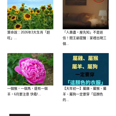
🪙 明天橫財最旺：生肖屬豬 —— 天德
吉星高照，悶聲發大財的典型
算命說：2026年3大生肖「超
「人壽盡，屋先知」不是迷
旺」...
信！閻王爺提醒：家裡出現三
明日橫財指數：⭐⭐⭐⭐⭐（熬出頭迎逆
個...
襲）
橫財爆發點： 屬豬的朋友，前半年那
些只出不進、存不到錢的窘境在明天正
式劃下句點！明天「天德」、「福星」
兩大吉星強勢進駐你的財帛宮，代表著
一個猴，一個馬，還有一個
【大年初一】屬雞、屬猴、屬
羊，6月要注意 快看!...
羊、屬狗一定要穿「這顏色
屬於你的福氣與財富點點清算，注定要
的...
讓你們連本帶利贏回來。