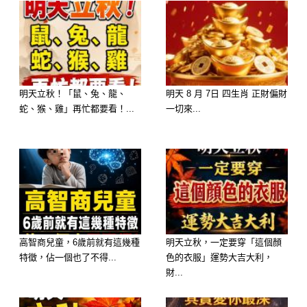
明天立秋！「鼠、兔、龍、
明天 8 月 7日 四生肖 正財偏財
蛇、猴、雞」再忙都要看！...
一切來...
高智商兒童，6歲前就有這幾種
明天立秋，一定要穿「這個顏
特徵，佔一個也了不得...
色的衣服」運勢大吉大利，
財...