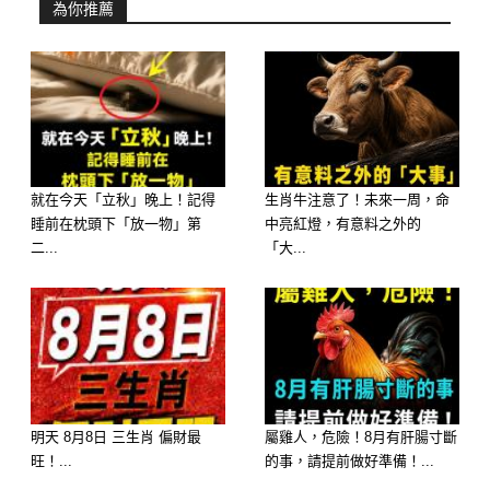
為你推薦
明日接財指南： 明天你們的橫財運多
半隱藏在日常生活中，比如之前以為石
沉大海的投資突然大賺、買很久的股票
突然連拉紅 K、甚至連久未聯絡的欠款
都會順利回收。明天也非常適合安排一
兩次小賭怡情或購買彩券，財富早就被
就在今天「立秋」晚上！記得
生肖牛注意了！未來一周，命
睡前在枕頭下「放一物」第
中亮紅燈，有意料之外的
財神爺悄悄塞進你的聚寶盆裡了！
二...
「大...
明天 8月8日 三生肖 偏財最
屬雞人，危險！8月有肝腸寸斷
旺！...
的事，請提前做好準備！...