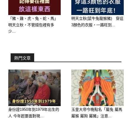
🪙 明天橫財最旺：生肖屬猴 —— 三合
「豬、雞、虎、兔、蛇、馬」
明天立秋(鼠牛兔龍猴豬) 穿這
財臨官，人脈直接變金脈
明天立秋，不管錢包裡有多
3顏色的衣服，一路旺到...
少...
明日橫財指數：⭐⭐⭐⭐⭐（特別點名！
一定要買）
熱門文章
橫財爆發點： 屬猴的朋友，大師特別
點名你們：不論多忙一定要抽空去買張
彩券！ 因為明天你們走的是「三合財
臨官」的極致強運，這是一種專門引發
「意外之財、橫財大發」的神奇格局。
身份證1950年到1979年出生的
玉皇大帝今晚點名「屬兔 屬馬
人 今年起要面對現...
屬猴 屬狗 屬豬」注意...
明日接財指南： 明天你們最大的特色