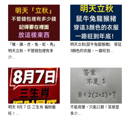
得異常清晰，非常適合做重大的金錢決
定、簽約談判或是規劃下半年的投資佈
局。在職場或生意上，極容易得到長輩
或實力雄厚的老客戶賞識，丟給你極具
「豬、雞、虎、兔、蛇、馬」
明天立秋(鼠牛兔龍猴豬) 穿這
分量的項目，存款數字翻倍的滋味會讓
明天立秋，不管錢包裡有多
3顏色的衣服，一路旺到...
你們連作夢都笑醒！
少...
明天 8月 7 日 三生肖 偏財最
不能用筆，只能口算！答案是
旺！...
多少...