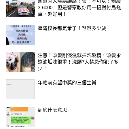
國道閃大燈請讓路？警：不可以！罰緩
3-6000，但是警察教你用一招對付烏龜
車，超好用！
臺灣校長都氣暈了！爸爸多少歲
注意！頭髮剛浸濕就抹洗髮精，頭髮永
遠油垢味很重！洗頭7大禁忌你犯了多
少！
年底前有望中獎的三個生肖
到底什麼意思