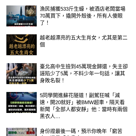
漁民捕獲533斤生蠔，被酒店老闆當場
70萬買下，撬開外殼後，所有人傻眼
了！
越老越漂亮的五大生肖女，尤其是第二
個
臺北高中生撿到45萬現金歸還，失主卻
誣陷少了5萬，不料少年一句話，讓其
身敗名裂！
5同學開進蘇花隧道！副駕狂喊「減
速，開20就好」被BMW超車，隔天看
新聞「全部人都安靜」他：當時有兩個
黑衣人…
身份證最後一碼，預示你晚年「窮苦