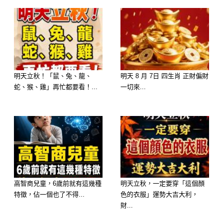
能在他心裡留下痕跡。
尤其當傷害來自最信任的人時，巨蟹往
往需要很長時間才能走出陰影。即使多
年後表面已經放下，但只要回想起當初
明天立秋！「鼠、兔、龍、
明天 8 月 7日 四生肖 正財偏財
受到的委屈，心中依然會泛起波瀾。
蛇、猴、雞」再忙都要看！...
一切來...
他們不是不善良，而是太重感情，因此
傷得也最深。
延伸閱讀———————
高智商兒童，6歲前就有這幾種
明天立秋，一定要穿「這個顏
特徵，佔一個也了不得...
色的衣服」運勢大吉大利，
財...