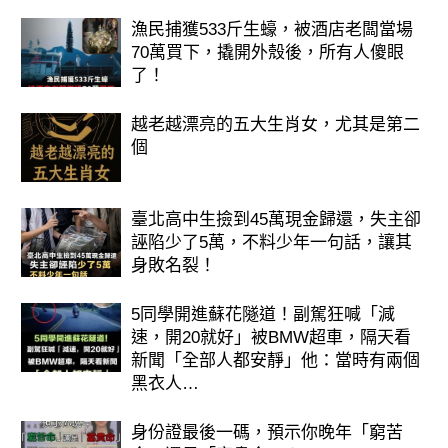
漁民捕獲533斤生蠔，被酒店老闆當場
70萬買下，撬開外殼後，所有人傻眼
了！
越老越漂亮的五大生肖女，尤其是第二
個
臺北高中生撿到45萬現金歸還，失主卻
誣陷少了5萬，不料少年一句話，讓其
身敗名裂！
5同學開進蘇花隧道！副駕狂喊「減
速，開20就好」被BMW超車，隔天看
新聞「全部人都安靜」他：當時有兩個
黑衣人…
身份證最後一碼，預示你晚年「窮苦