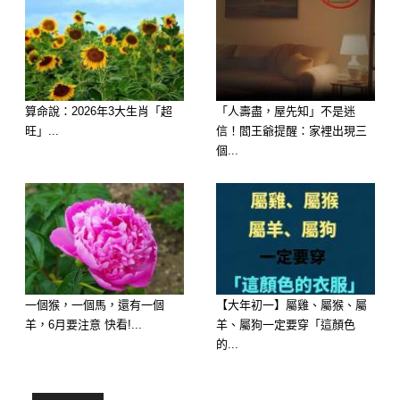
算命說：2026年3大生肖「超
「人壽盡，屋先知」不是迷
旺」...
信！閻王爺提醒：家裡出現三
個...
第2名：天蠍座
一個猴，一個馬，還有一個
【大年初一】屬雞、屬猴、屬
說到愛恨分明，很多人第一時間想到的
羊，6月要注意 快看!...
羊、屬狗一定要穿「這顏色
就是天蠍座。
的...
天蠍對待感情相當專一，願意為重要的