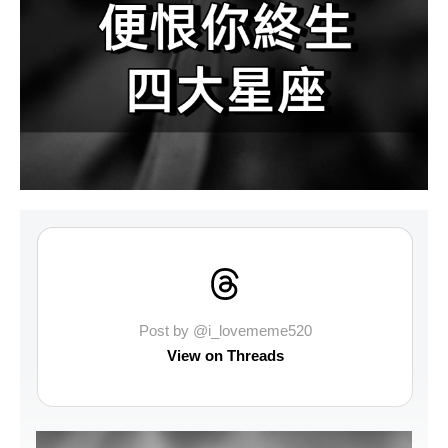
Post by @i_lovememe520
View on Threads