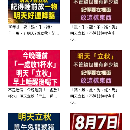
記得更深。一旦真心付出後遭到背叛或
傷害，表面上或許不會說什麼，但心裡
早已默默把你列入黑名單。今天就來看
10年才一次「雞、牛、狗、
「鼠、牛、龍、羊、猴、狗」
羊、馬、」明天7號立秋，記...
明天立秋，不管錢包裡有多
看，哪些星座一旦被傷害，可能會記一
少...
輩子，甚至恨你終生！
不是迷信！今晚睡前「一處放1
「豬、雞、虎、兔、蛇、馬」
杯水」明天立秋「早上」睡...
明天立秋，不管錢包裡有多
少...