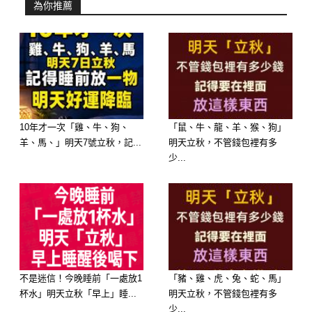
為你推薦
人付出全部。但同樣的，他們也無法接
受任何形式的背叛。
當你傷害了天蠍，他可能不會立刻翻
臉，甚至還能若無其事地和你相處。然
而在他的心裡，那道裂痕早已形成。
10年才一次「雞、牛、狗、
「鼠、牛、龍、羊、猴、狗」
羊、馬、」明天7號立秋，記...
明天立秋，不管錢包裡有多
少...
天蠍最大的特徵就是「記仇」，不是因
為小氣，而是因為他們太重感情。愛有
多深，恨就有多深。
不是迷信！今晚睡前「一處放1
「豬、雞、虎、兔、蛇、馬」
杯水」明天立秋「早上」睡...
明天立秋，不管錢包裡有多
少...