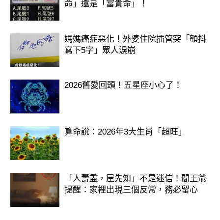
命」還是「富貴命」！
媽媽癌症惡化！外婆住院插管突「顫抖
寫下5字」眾人淚崩
2026舊愛回頭！五星座小心了！
算命說：2026年3大生肖「超旺」
「人壽盡，屋先知」不是迷信！閻王爺
提醒：家裡出現三個反常，務必留心