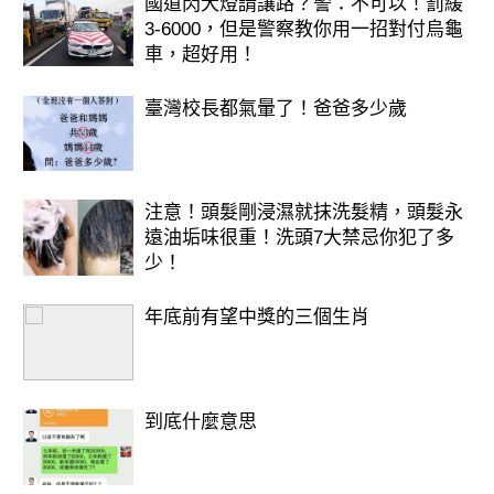
國道閃大燈請讓路？警：不可以！罰緩
3-6000，但是警察教你用一招對付烏龜
車，超好用！
臺灣校長都氣暈了！爸爸多少歲
注意！頭髮剛浸濕就抹洗髮精，頭髮永
遠油垢味很重！洗頭7大禁忌你犯了多
少！
年底前有望中獎的三個生肖
到底什麼意思