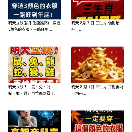
第4名：金牛座
明天立秋(鼠牛兔龍猴豬) 穿這
明天 8月 7 日 三生肖 偏財最
3顏色的衣服，一路旺到...
旺！...
金牛座平時給人的感覺溫和、好相處，
但其實他們非常重視信任。
對金牛來說，願意相信一個人並不容
易，因此一旦認定你是朋友、家人或另
一半，就會毫無保留地付出。然而如果
明天立秋！「鼠、兔、龍、
明天 8 月 7日 四生肖 正財偏財
你欺騙了他、背叛了他，金牛雖然不一
蛇、猴、雞」再忙都要看！...
一切來...
定會大吵大鬧，但內心的失望卻會永遠
留下。
他們最大的特點不是報復，而是徹底死