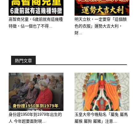
心。從此之後，你很難再走進他的世
界。
高智商兒童，6歲前就有這幾種
明天立秋，一定要穿「這個顏
特徵，佔一個也了不得...
色的衣服」運勢大吉大利，
財...
熱門文章
身份證1950年到1979年出生的
玉皇大帝今晚點名「屬兔 屬馬
人 今年起要面對現...
屬猴 屬狗 屬豬」注意...
第3名：處女座