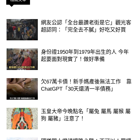
網友公認「全台最讚老街是它」觀光客
超認同：「完全去不膩」好吃又好買
身份證1950年到1979年出生的人 今年
起要面對現實了！做好準備
欠67萬卡債！新手媽產後無法工作 靠
ChatGPT「30天還清一半債務」
玉皇大帝今晚點名「屬兔 屬馬 屬猴 屬
狗 屬豬」注意了！