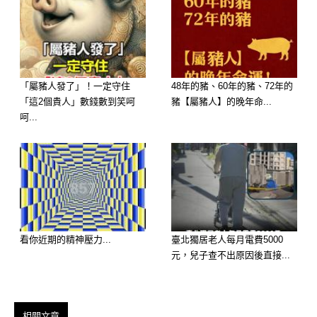
「屬豬人發了」！一定守住
48年的豬、60年的豬、72年的
「這2個貴人」數錢數到笑呵
豬【屬豬人】的晚年命...
呵...
看你近期的精神壓力...
臺北獨居老人每月電費5000
元，兒子查不出原因後直接...
相關文章