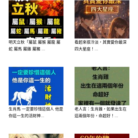
明天立秋「屬鼠 屬猴 屬龍 屬
看起來很冷淡，其實愛你最深
蛇 屬馬 屬雞 屬豬 ...
四大星座！...
歡迎來下水道觀看更多都市傳說👉
https://lihi3.cc/c5H8h
生肖馬 一定要珍惜這個人 他是
老人言：生肖雞，如果出生在
你這一生的活財神...
這兩個年份，命超好！...