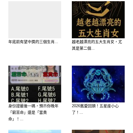
處女座的記憶力向來驚人，尤其是關於
傷害自己的事情。
很多人以為處女座只是愛挑剔，但其實
他們對感情和友情都相當認真。一旦付
年底前有望中獎的三個生肖...
越老越漂亮的五大生肖女，尤
其是第二個...
出真心，就希望彼此能夠坦誠相待。
如果遭遇欺騙或利用，處女座表面看似
冷靜，實際上會把所有細節牢牢記住。
多年後提起當年的事情，他甚至能清楚
記得發生的時間、地點和經過。
身份證最後一碼，預示你晚年
2026舊愛回頭！五星座小心
「窮苦命」還是「富貴
了！...
傷口或許會癒合，但記憶絕不會消失。
命」！...