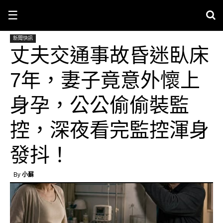
☰
新聞快訊
丈夫交通事故昏迷臥床
7年，妻子竟意外懷上
身孕，公公偷偷裝監
控，深夜看完監控渾身
發抖！
By
小蘇