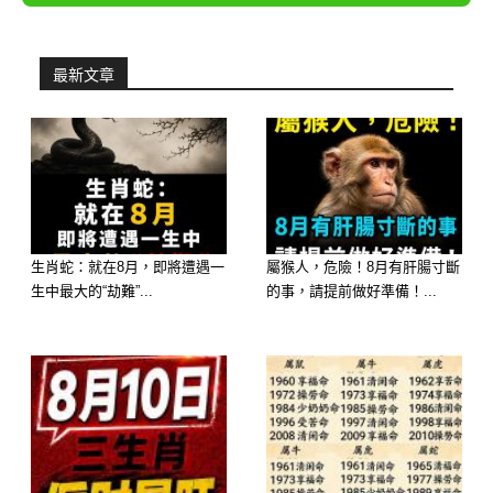
最新文章
生肖蛇：就在8月，即將遭遇一
屬猴人，危險！8月有肝腸寸斷
生中最大的“劫難”...
的事，請提前做好準備！...
林老先生坐在自家昏暗的客廳，手中攥
著一張超音波檢查單，眼眸盯著紅木神
桌。
他的心情猶如窗外嵐氣彌漫的天，陰沉
冰冷。