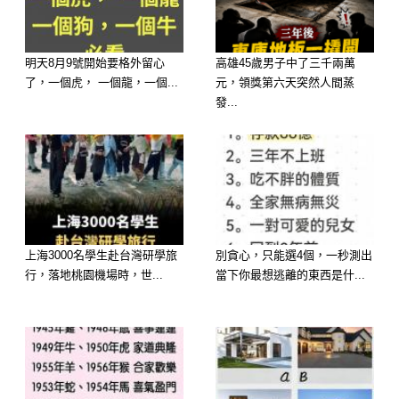
而當阿強被趕走時，癱倒在地，捂著小
腹無聲嗚咽。
看著地板上滿是灰塵的胎兒信物——這
明天8月9號開始要格外留心
高雄45歲男子中了三千兩萬
了，一個虎， 一個龍，一個...
元，領獎第六天突然人間蒸
一家該走向何方，似乎並未結束。
發...
夜深，林老先生坐著看著兒子的病床，
喃喃自語：「阿志，如果你聽得到，請
撐下去吧，總有一天，我會讓那個畜生
付出代價。
」
上海3000名學生赴台灣研學旅
別貪心，只能選4個，一秒測出
行，落地桃園機場時，世...
當下你最想逃離的東西是什...
延伸閱讀———————