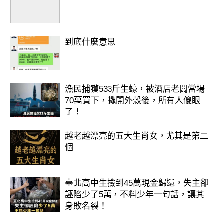
到底什麼意思
漁民捕獲533斤生蠔，被酒店老闆當場
70萬買下，撬開外殼後，所有人傻眼
了！
越老越漂亮的五大生肖女，尤其是第二
個
臺北高中生撿到45萬現金歸還，失主卻
誣陷少了5萬，不料少年一句話，讓其
身敗名裂！