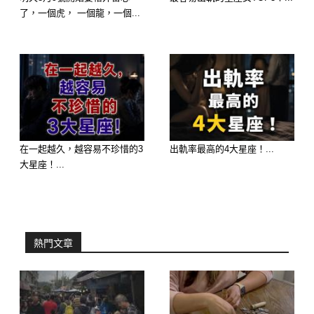
事情的真相，需要始於幾個月前說起。
了，一個虎， 一個龍，一個...
當初，雨季侵襲，林家的老房子漏水，
昆博請來了一名遠房親戚阿強修繕。
阿強這人嘴甜手快，經常借著修補房子
的借口出入林家。
漸漸地，他的存在似乎成為了兒媳生活
的烙印，而令人毛骨悚然的是，一場不
在一起越久，越容易不珍惜的3
出軌率最高的4大星座！...
大星座！...
堪的交易正在悄然醞釀。
為了解答心中的疑惑，也為確認擔憂的
真實性，林老先生懷著復雜的情緒偷偷
熱門文章
在家中裝了一套隱蔽的夜市監控系統。
在看似平靜的家庭日常背後，一場血淋
淋的真相逐漸浮出了水面，讓林老先生