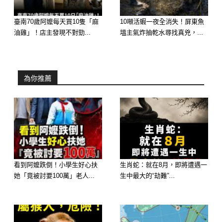
做傻事！孩子是無辜的！」
臺南70歲阿嬤每天買10隻「麻
10噸活蝦一夜全消失！屏東魚
「無辜？」滿臉都是淚，「阿強威脅
油雞」！店主發現不對勁...
塭主氣炸抽乾水尋找真兇，...
我，要我讓他抱走這個孩子，霸佔我們
家的最後尊嚴。
為你推薦
我如果生下它，阿志活著還有什麼意
思？
孩子出來，他就是一場笑話！」就這
樣，一場醞釀了整夜的悲劇差點釀成大
禍，而阿志，這個昏迷的植物人，彷彿
看到阿嬤跌倒！小學生好心扶
生肖蛇：就在8月，即將遭遇一
被激怒一般，他的心率與呼吸在病床上
她「竟被討要100萬」老人...
生中最大的“劫難”...
陡然加速，原本不會動的手指微微顫
抖，這讓兩人瞬間呼吸都停止了。