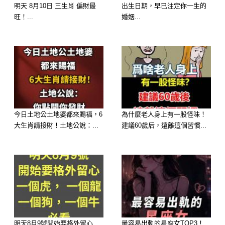
這是一張看似關乎新生命的報告，然而
明天 8月10日 三生肖 偏財最
出生日期，早已注定你一生的
旺！...
婚姻...
它恰恰揭開了一場離奇與恥辱交織的家
庭悲劇。
這張單子上寫著兒媳的名字，可她的丈
夫，林老先生的兒子阿志，已經在一場
交通事故后深度昏迷長達七年。
這個家支離破碎，兒媳就像一座孤島，
今日土地公土地婆都來賜福，6
為什麼老人身上有一股怪味！
無聲地支撐著搖搖欲墜的林家。
大生肖請接財！土地公說：...
建議60歲后，遠離這個習慣...
可這張意外的檢查單，卻成了墜向深淵
的催化劑——兒媳竟然懷孕了！孩子的
父親是誰？
答案如扎入林老先生心口的一根刺，令
他難以呼吸。
明天8月9號開始要格外留心
最容易出軌的星座女TOP3！...