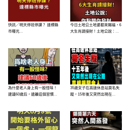
而作為條件，阿志的一切醫藥費，我全
包！」聽到這句喪盡天良的提議，林老
先生的目光像是一顆炸彈，冷冷鎖住了
快訊／明天停班停課？ 達標縣
今日土地公土地婆都來賜福，6
阿強的眼睛。
市曝光...
大生肖請接財！土地公說：...
他突然從藤椅上站起，從桌上伸手一
抄，一部舊手機被他高高舉起，「阿
強，這屋裡的一切，從你昨晚那句『嫂
子辛苦』開始，全都被錄下來了！」阿
強頓時從囂張瞬間跌至塵埃，跪下求
為什麼老人身上有一股怪味！
35歲女子在高速休息站莫名失
饒。
建議60歲后，遠離這個習慣...
蹤，15年後又突然出現在...
這一戰，林老先生用盡了家中僅剩的底
牌，換取了短暫的平靜。