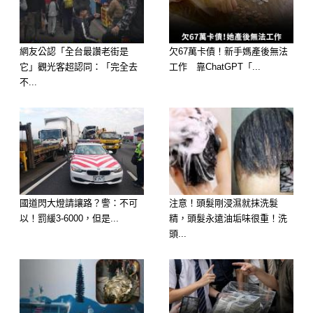
整晚難以安睡。
監控的畫面最終證實了昆博內心最害怕
網友公認「全台最讚老街是
欠67萬卡債！新手媽產後無法
的猜測。
它」觀光客超認同：「完全去
工作 靠ChatGPT「...
深夜中，一個熟悉的黑影悄然摸進林
不...
家。
阿強，不僅在阿志房間的床邊留下了侮
辱性的鈔票
而阿志——這個昏迷了七年的男人，只
能靜靜地躺在一旁。
國道閃大燈請讓路？警：不可
注意！頭髮剛浸濕就抹洗髮
以！罰緩3-6000，但是...
精，頭髮永遠油垢味很重！洗
他的生命延續依賴著氧氣機的嘶嘶聲，
頭...
卻毫無自主能力保護自己深愛的妻子。
「阿志躺在這已經7年了！你，是不是
也早盼著他一命嗚呼？」昆博在監控前