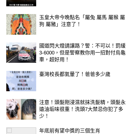
玉皇大帝今晚點名「屬兔 屬馬 屬猴 屬
狗 屬豬」注意了！
國道閃大燈請讓路？警：不可以！罰緩
3-6000，但是警察教你用一招對付烏龜
車，超好用！
臺灣校長都氣暈了！爸爸多少歲
注意！頭髮剛浸濕就抹洗髮精，頭髮永
遠油垢味很重！洗頭7大禁忌你犯了多
少！
年底前有望中獎的三個生肖