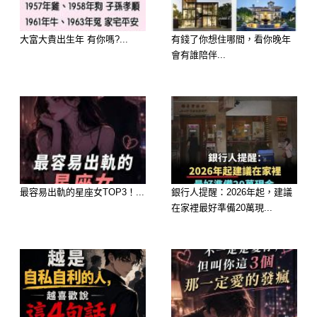
大富大貴出生年 有你嗎?...
有錢了你想住哪間，看你晚年
會有誰陪伴...
歡迎來下水道觀看更多都市傳說👉
https://lihi3.cc/c5H8h
最容易出軌的星座女TOP3！...
銀行人提醒：2026年起，建議
在家裡最好準備20萬現...