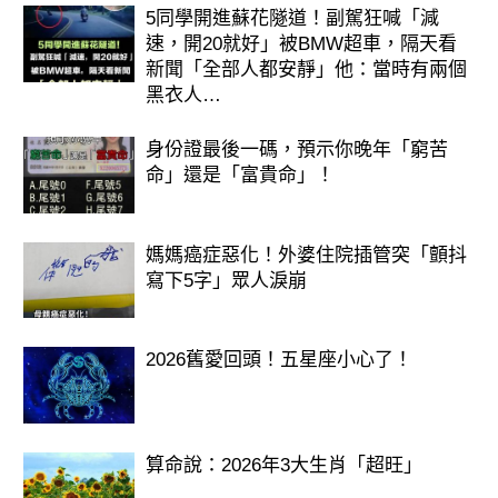
5同學開進蘇花隧道！副駕狂喊「減
速，開20就好」被BMW超車，隔天看
新聞「全部人都安靜」他：當時有兩個
黑衣人…
身份證最後一碼，預示你晚年「窮苦
命」還是「富貴命」！
媽媽癌症惡化！外婆住院插管突「顫抖
寫下5字」眾人淚崩
2026舊愛回頭！五星座小心了！
算命說：2026年3大生肖「超旺」