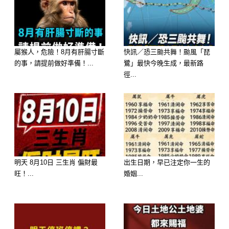
「阿志，你是在聽嗎！如果你聽得見，
請告訴我我們該怎麼辦！」悲切地大
喊，卻並未等來任何回應。
屬猴人，危險！8月有肝腸寸斷
快訊／恐三颱共舞！颱風「琵
的事，請提前做好準備！...
鷺」最快今晚生成，最新路
徑...
撕裂的破碎家庭之間，此刻的氣氛已經
瀕臨崩潰的極點。
第二天，阿強再次來到林家，這一次他
穿得格外體面，拎著燕窩，完全不掩飾
自己的志得意滿。
明天 8月10日 三生肖 偏財最
出生日期，早已注定你一生的
旺！...
婚姻...
他提出了一個近乎荒謬的要求：「孩子
生下來后歸我，寫清楚是你們自願的。