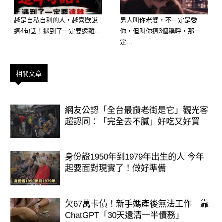
越是自私自利的人，越喜歡說
男人叫你老婆，不一定是愛
這4句話！遇到了一定要遠離...
你，但叫你這3個稱呼，那一
定...
想知道財運狀況嗎？免費測驗
>>>>https://lihi.cc/Ozo8m
相關文章
網友公認「全台最讚老街是它」觀光客
超認同：「完全去不膩」好吃又好買
身份證1950年到1979年出生的人 今年
起要面對現實了！做好準備
欠67萬卡債！新手媽產後無法工作 靠
ChatGPT「30天還清一半債務」