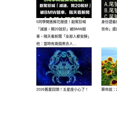
3. 正財穩健，偏財有「驚喜
5同學開進蘇花隧道！副駕狂喊
身份證最
隨著事業運走高，正財（薪資
「減速，開20就好」被BMW超
苦命」還
方面，下半年屬羊人的直覺很
車，隔天看新聞「全部人都安靜」
他：當時有兩個黑衣人…
外，家中的屬羊人下半年也很
他人的款待或饋贈。
2026舊愛回頭！五星座小心了！
算命說：