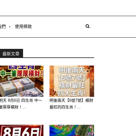
我們
使用條款
最新文章
明天 8月6日 四生肖 中一
明後兩天【6號7號】橫財
筆厚厚橫財！...
最旺的四生肖！...