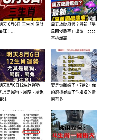
明天 8月6日 三生肖 偏財
周五放颱風假？最新「暴
最旺！...
風圈侵襲率」出爐 北北
基桃最高...
明天8月6日12生肖運勢
要是你離婚了，7選2，你
尤其是屬狗、屬龍、屬兔
的選擇暴露了你婚姻的情
要注...
商有多...