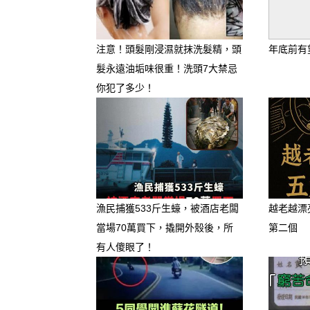
注意！頭髮剛浸濕就抹洗髮精，頭
年底前有
髮永遠油垢味很重！洗頭7大禁忌
你犯了多少！
漁民捕獲533斤生蠔，被酒店老闆
越老越漂
當場70萬買下，撬開外殼後，所
第二個
有人傻眼了！