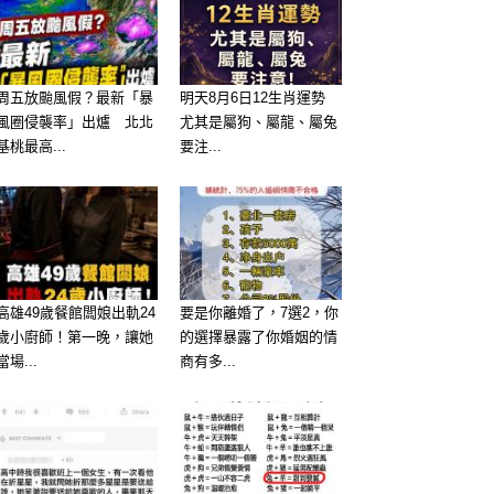
周五放颱風假？最新「暴
明天8月6日12生肖運勢
風圈侵襲率」出爐 北北
尤其是屬狗、屬龍、屬兔
基桃最高...
要注...
高雄49歲餐館闆娘出軌24
要是你離婚了，7選2，你
歲小廚師！第一晚，讓她
的選擇暴露了你婚姻的情
當場...
商有多...