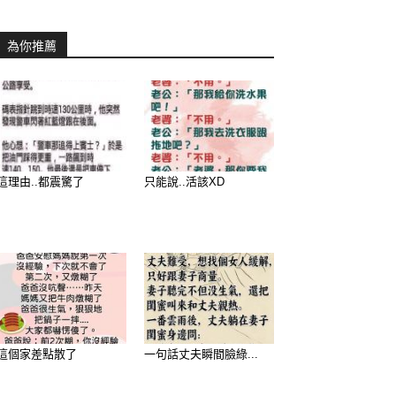
為你推薦
這理由..都震驚了
只能說..活該XD
這個家差點散了
一句話丈夫瞬間臉綠...