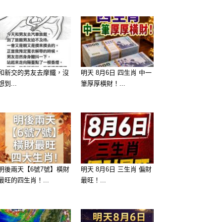
和新交的男友去摩鐵，沒
明天 8月6日 四生肖 中一
想到...
筆厚厚橫財！...
明後兩天【6號7號】橫財
明天 8月6日 三生肖 偏財
最旺的四生肖！...
最旺！...