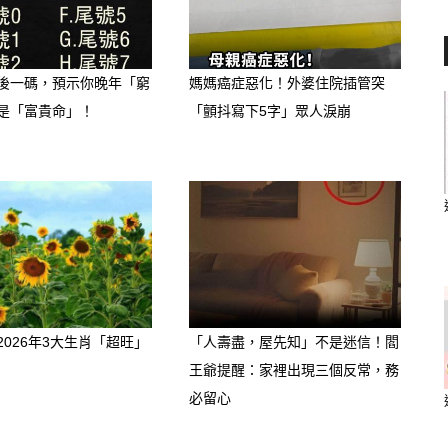
小財庫」
後一碼，預示你晚年「窮
媽媽癌症惡化！外婆住院插管突
、業績獎金）自然水漲船富。而在偏財
是「富貴命」！
「顫抖寫下5字」眾人淚崩
準，適合做長期、穩健型的投資；此
有「口福」與「禮物運」，經常會得到
2026年3大生肖「超旺」
「人壽盡，屋先知」不是迷信！閻
王爺提醒：家裡出現三個反常，務
必留心