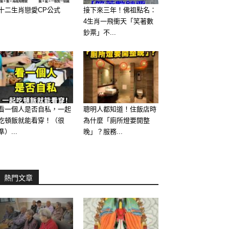
十二生肖戀愛CP公式
接下來三年！佛祖點名：
4生肖一飛衝天「笑著數
鈔票」不...
看一個人是否自私，一起
聰明人都知道！住飯店時
吃頓飯就能看穿！（很
為什麼「廁所燈要開整
準）...
晚」？服務...
熱門文章