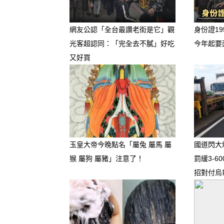
1. 貴人星入閣：小人退散、
網友公認「全台最讚老街是它」觀
身份證19
下半年屬羊人最大的底氣來自
光客超認同：「完全去不膩」好吃
今年起要
又好買
作、生活或理財上遇到卡關、
長、有經驗的長輩或有力人士
年也會因為你氣場轉強而自動
2. 事業迎來「主場」：才華
玉皇大帝今晚點名「屬兔 屬馬 屬
國道閃大
如果你在等待升遷、轉換跑道
猴 屬狗 屬豬」注意了！
罰緩3-6
天到冬天是極佳的時機。你的
招對付烏
適合主動爭取大型專案或核心
期。