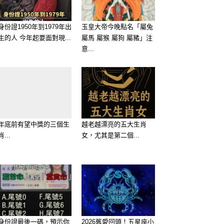
身份證1950年到1979年出
玉皇大帝今晚點名「屬兔
生的人 今年起要面對現...
屬馬 屬猴 屬狗 屬豬」注
意...
年底前有望中獎的三個生
越老越漂亮的五大生肖
肖...
女，尤其是第二個...
身份證最後一碼，預示你
2026舊愛回頭！五星座小