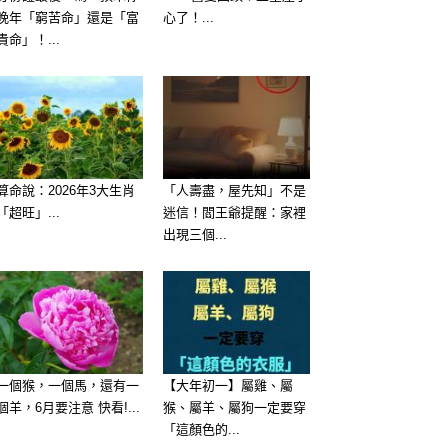
晚年「窮苦命」還是「富
心了！...
貴命」！...
算命說：2026年3大生肖
「人壽盡，屋先知」不是
「超旺」...
迷信！閻王爺提醒：家裡
出現三個...
一個猴，一個馬，還有一
【大年初一】屬雞、屬
個羊，6月要注意 快看!...
猴、屬羊、屬狗一定要穿
「這顏色的...