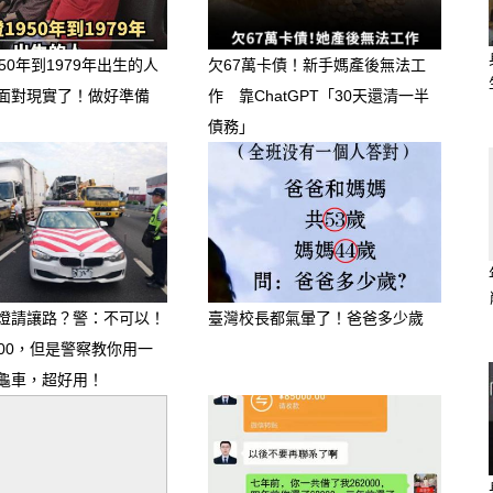
難關有人幫
50年到1979年出生的人
欠67萬卡債！新手媽產後無法工
於「貴人運」的全面爆發。當你在工
面對現實了！做好準備
作 靠ChatGPT「30天還清一半
債務」
不知如何抉擇時，身邊自然會出現年
拉你一把。過去暗中搞鬼的小人，下半
遠離。
終於被看見
燈請讓路？警：不可以！
臺灣校長都氣暈了！爸爸多少歲
、或是想創辦自己的副業，下半年的秋
000，但是警察教你用一
穩重與責任感會得到主管的極高評價，
龜車，超好用！
業務，這將是你奠定職場地位的關鍵