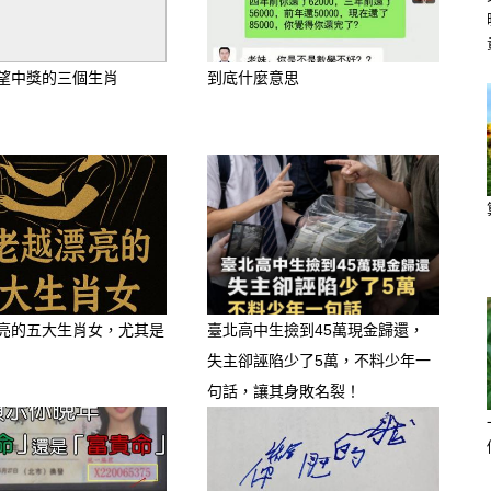
望中獎的三個生肖
到底什麼意思
亮的五大生肖女，尤其是
臺北高中生撿到45萬現金歸還，
失主卻誣陷少了5萬，不料少年一
句話，讓其身敗名裂！