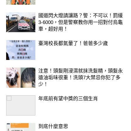
6月2日至4日這三天，屬鼠的人財運最
旺，容易遇到令人驚喜的好消息。無論
國道閃大燈請讓路？警：不可以！罰緩
3-6000，但是警察教你用一招對付烏龜
是工作收入增加、意外獲得獎勵，或是
車，超好用！
生活中出現難得的幸運機會，都可能讓
你笑得合不攏嘴。
臺灣校長都氣暈了！爸爸多少歲
只要把握機會、保持積極態度，財神爺
很可能就在你身邊！
注意！頭髮剛浸濕就抹洗髮精，頭髮永
遠油垢味很重！洗頭7大禁忌你犯了多
少！
年底前有望中獎的三個生肖
到底什麼意思