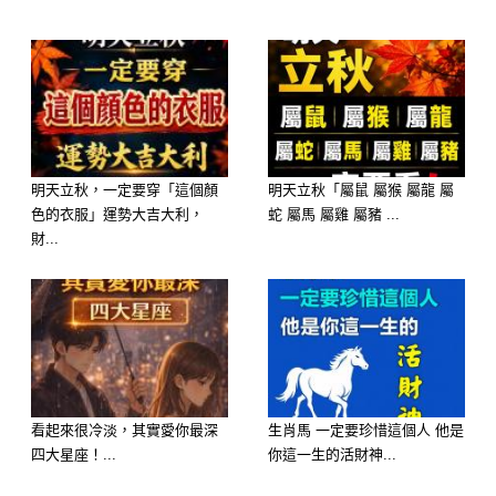
第二名：生肖龍
屬龍的朋友近期可說是好運連連。財星
高照，偏財運特別旺盛，容易出現額外
收入。
明天立秋，一定要穿「這個顏
明天立秋「屬鼠 屬猴 屬龍 屬
色的衣服」運勢大吉大利，
蛇 屬馬 屬雞 屬豬 ...
有些人可能收到積欠已久的款項，也有
財...
人可能因工作表現亮眼而獲得額外獎
勵。這幾天記得保持好心情，好運自然
會找上門。
看起來很冷淡，其實愛你最深
生肖馬 一定要珍惜這個人 他是
四大星座！...
你這一生的活財神...