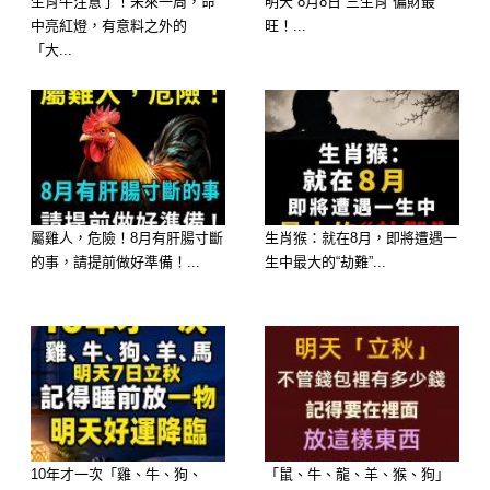
生肖牛注意了！未來一周，命
明天 8月8日 三生肖 偏財最
中亮紅燈，有意料之外的
旺！...
屬狗的朋友近期貴人運旺盛，工作上的
「大...
表現受到肯定，有機會獲得獎金、分紅
或額外福利。
6月3日前後特別容易遇見幫助自己的
人，只要保持積極態度，就有機會讓財
運更上一層樓。
屬雞人，危險！8月有肝腸寸斷
生肖猴：就在8月，即將遭遇一
的事，請提前做好準備！...
生中最大的“劫難”...
10年才一次「雞、牛、狗、
「鼠、牛、龍、羊、猴、狗」