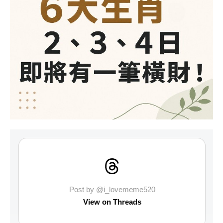
Post by @i_lovememe520
View on Threads