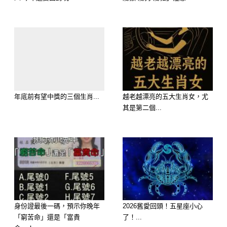
展。
建議把握與人合作的機會，說不定一個
簡單的決定，就能為自己帶來額外收
入。
年底前有望中獎的三個生肖...
越老越漂亮的五大生肖女，尤
其是第二個...
身份證最後一碼，預示你晚年
2026舊愛回頭！五星座小心
「窮苦命」還是「富貴
了！...