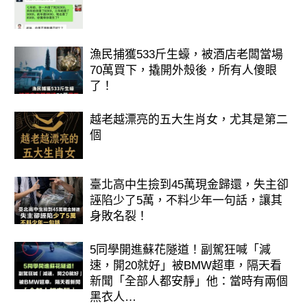
漁民捕獲533斤生蠔，被酒店老闆當場
70萬買下，撬開外殼後，所有人傻眼
了！
越老越漂亮的五大生肖女，尤其是第二
個
臺北高中生撿到45萬現金歸還，失主卻
誣陷少了5萬，不料少年一句話，讓其
身敗名裂！
5同學開進蘇花隧道！副駕狂喊「減
速，開20就好」被BMW超車，隔天看
新聞「全部人都安靜」他：當時有兩個
黑衣人…