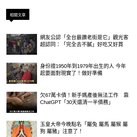
相關文章
網友公認「全台最讚老街是它」觀光客
超認同：「完全去不膩」好吃又好買
身份證1950年到1979年出生的人 今年
起要面對現實了！做好準備
欠67萬卡債！新手媽產後無法工作 靠
第一名：生肖鼠
ChatGPT「30天還清一半債務」
恭喜屬鼠的朋友榮登本次財運排行榜冠
玉皇大帝今晚點名「屬兔 屬馬 屬猴 屬
軍！
狗 屬豬」注意了！