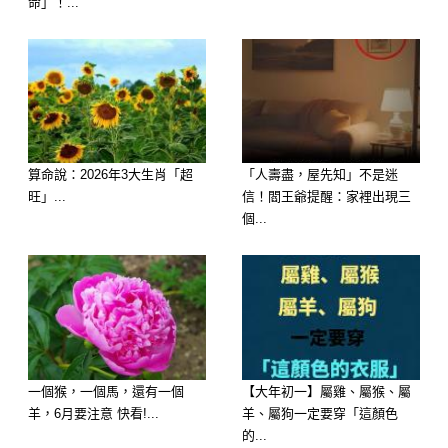
命」！...
第五名：生肖羊
算命說：2026年3大生肖「超
「人壽盡，屋先知」不是迷
旺」...
信！閻王爺提醒：家裡出現三
屬羊的人這幾天財運逐漸升溫，過去的
個...
努力開始看到成果。尤其從事業務、銷
售或自營工作的人，更容易獲得不錯的
回報。
此外，可能會有久未聯絡的人主動帶來
一個猴，一個馬，還有一個
【大年初一】屬雞、屬猴、屬
好消息，讓你意外獲得額外收益。
羊，6月要注意 快看!...
羊、屬狗一定要穿「這顏色
的...