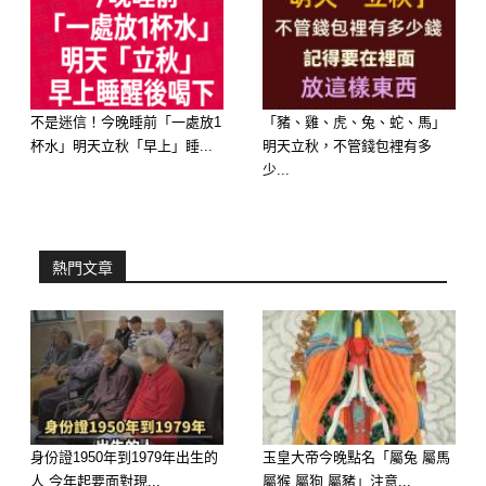
不是迷信！今晚睡前「一處放1
「豬、雞、虎、兔、蛇、馬」
杯水」明天立秋「早上」睡...
明天立秋，不管錢包裡有多
少...
熱門文章
第六名：生肖兔
屬兔的朋友近期人際運相當不錯，容易
透過朋友介紹獲得新的賺錢機會。6月2
日至4日期間，可能會收到意想不到的
身份證1950年到1979年出生的
玉皇大帝今晚點名「屬兔 屬馬
好消息，原本停滯的事情也開始有了進
人 今年起要面對現...
屬猴 屬狗 屬豬」注意...