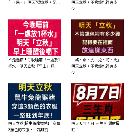
羊、馬、」明天7號立秋，記...
明天立秋，不管錢包裡有多
少...
不是迷信！今晚睡前「一處放1
「豬、雞、虎、兔、蛇、馬」
杯水」明天立秋「早上」睡...
明天立秋，不管錢包裡有多
第三名：生肖猴
少...
屬猴的人向來頭腦靈活，而這幾天更是
財運爆棚。許多原本沒有抱太大期待的
事情，反而可能帶來驚喜結果。
不論是抽獎、摸彩、優惠活動，或是意
明天立秋(鼠牛兔龍猴豬) 穿這
明天 8月 7 日 三生肖 偏財最
3顏色的衣服，一路旺到...
旺！...