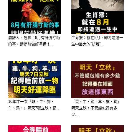
化，尤其是在6月2日、3日、4日這三
天，部分生肖的財運特別旺盛，不僅正
財穩定，偏財運更是悄悄升溫。無論是
工作上的額外獎金、意外收到紅包、投
屬雞人，危險！8月有肝腸寸斷
生肖猴：就在8月，即將遭遇一
資獲利，甚至是生活中的小驚喜，都有
的事，請提前做好準備！...
生中最大的“劫難”...
機會讓荷包變得更加充實。
快來看看，這次有哪些生肖受到財神爺
眷顧吧！
10年才一次「雞、牛、狗、
「鼠、牛、龍、羊、猴、狗」
羊、馬、」明天7號立秋，記...
明天立秋，不管錢包裡有多
少...