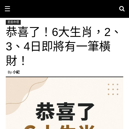
☰
星座命理
恭喜了！6大生肖，2、
3、4日即將有一筆橫
財！
By
小紀