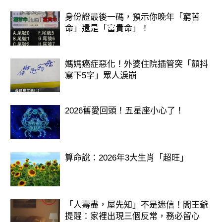
身份證最後一碼，預示你晚年「窮苦
命」還是「富貴命」！
媽媽癌症惡化！外婆住院插管突「顫抖
寫下5字」眾人淚崩
2026舊愛回頭！五星座小心了！
算命說：2026年3大生肖「超旺」
「人壽盡，屋先知」不是迷信！閻王爺
提醒：家裡出現三個反常，務必留心