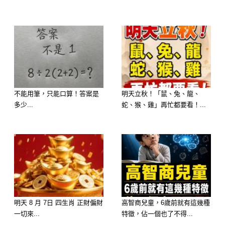
外收到禮物，都有機會讓你開心不已。
不能用筆，只能口算！答案是
明天立秋！「鼠、兔、龍、
多少...
蛇、猴、雞」再忙都要看！...
明天 8 月 7日 四生肖 正財偏財
高智商兒童，6歲前就有這幾種
一切來...
特徵，佔一個也了不得...