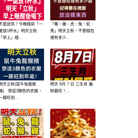
不是迷信！今晚睡前「一
「豬、雞、虎、兔、蛇、
處放1杯水」明天立秋
馬」明天立秋，不管錢包
「早上」睡...
裡有多少...
明天立秋(鼠牛兔龍猴
明天 8月 7 日 三生肖 偏
豬) 穿這3顏色的衣服，
財最旺！...
一路旺到...