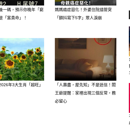
後一碼，預示你晚年「窮
媽媽癌症惡化！外婆住院插管突
是「富貴命」！
「顫抖寫下5字」眾人淚崩
2026年3大生肖「超旺」
「人壽盡，屋先知」不是迷信！閻
王爺提醒：家裡出現三個反常，務
必留心