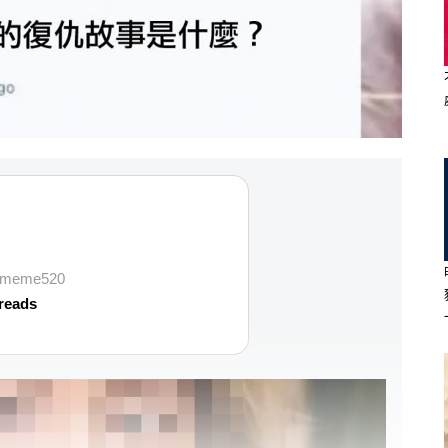
vememe520
reads