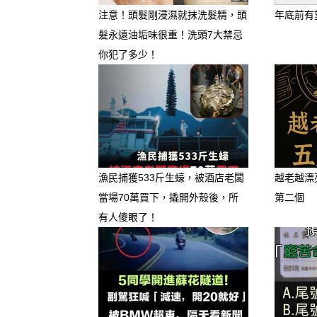
注意！頭髮剛浸濕就抹洗髮精，頭
年底前有
–
髮永遠油垢味很重！洗頭7大禁忌
你犯了多少！
–
–
–
漁民捕獲533斤生蠔，被酒店老闆
越老越漂
當場70萬買下，撬開外殼後，所
第二個
有人傻眼了！
–