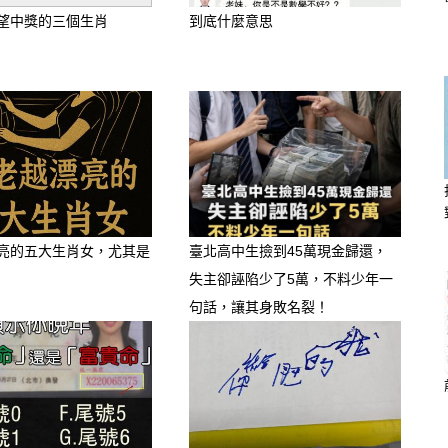
望中獎的三個生肖
到底什麼意思
亮的五大生肖女，尤其是
臺北高中生撿到45萬現金歸還，
失主卻誣陷少了5萬，不料少年一
句話，讓其身敗名裂！