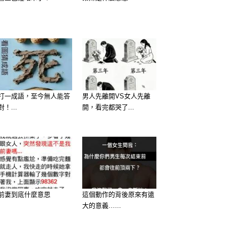
打一成語，至今無人能答
男人先離開VS女人先離
對！...
開，看完都哭了...
前妻到底什麼意思
這個動作的背後原來有遠
大的意義…...