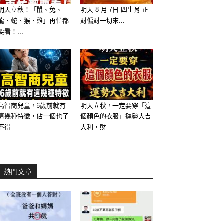
明天立秋！「鼠、兔、
明天 8 月 7日 四生肖 正
龍、蛇、猴、雞」再忙都
財偏財一切來...
要看！...
高智商兒童，6歲前就有
明天立秋，一定要穿「這
這幾種特徵，佔一個也了
個顏色的衣服」運勢大吉
不得...
大利，財...
熱門文章