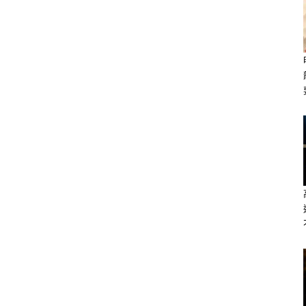
s://lihi3.cc/c5H8h
的喜好