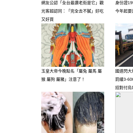
網友公認「全台最讚老街是它」觀
身份證19
光客超認同：「完全去不膩」好吃
今年起要
又好買
–
–
–
玉皇大帝今晚點名「屬兔 屬馬 屬
國道閃大
–
猴 屬狗 屬豬」注意了！
罰緩3-6
招對付烏
–
–
–