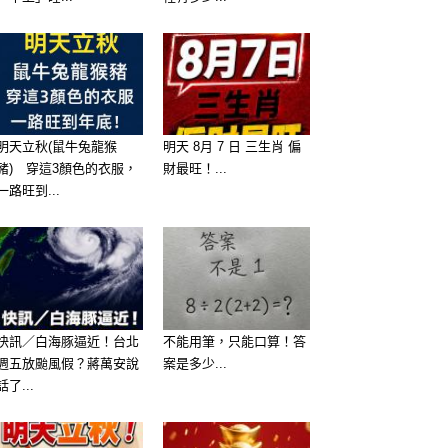
明天立秋(鼠牛兔龍猴
明天 8月 7 日 三生肖 偏
豬) 穿這3顏色的衣服，
財最旺！...
一路旺到...
快訊／白海豚逼近！台北
不能用筆，只能口算！答
週五放颱風假？蔣萬安說
案是多少...
話了...