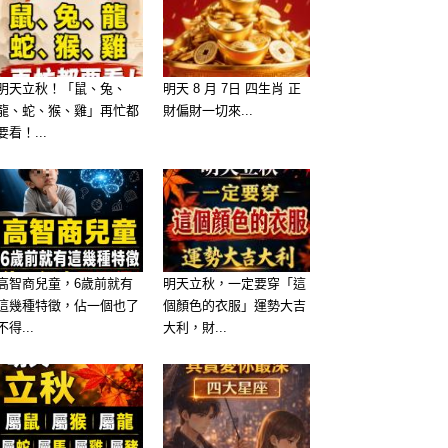
明天立秋！「鼠、兔、
明天 8 月 7日 四生肖 正
龍、蛇、猴、雞」再忙都
財偏財一切來...
要看！...
高智商兒童，6歲前就有
明天立秋，一定要穿「這
這幾種特徵，佔一個也了
個顏色的衣服」運勢大吉
不得...
大利，財...