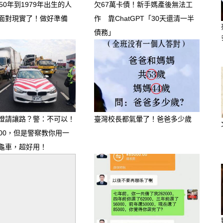
50年到1979年出生的人
欠67萬卡債！新手媽產後無法工
面對現實了！做好準備
作 靠ChatGPT「30天還清一半
債務」
燈請讓路？警：不可以！
臺灣校長都氣暈了！爸爸多少歲
000，但是警察教你用一
龜車，超好用！