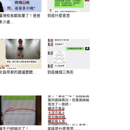
臺灣校長都氣暈了！爸爸
到底什麼意思
多少歲...
文昌帝君的建議要聽...
到底幾個三角形
醫生已經暗示了！
弟妹是什麼意思…...