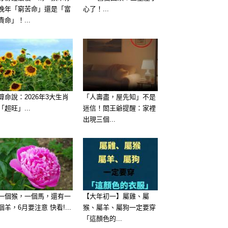
晚年「窮苦命」還是「富
心了！...
貴命」！...
算命說：2026年3大生肖
「人壽盡，屋先知」不是
「超旺」...
迷信！閻王爺提醒：家裡
出現三個...
一個猴，一個馬，還有一
【大年初一】屬雞、屬
個羊，6月要注意 快看!...
猴、屬羊、屬狗一定要穿
「這顏色的...