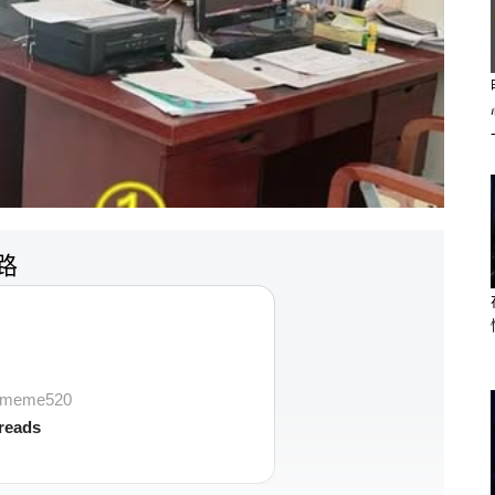
迷路
vememe520
reads