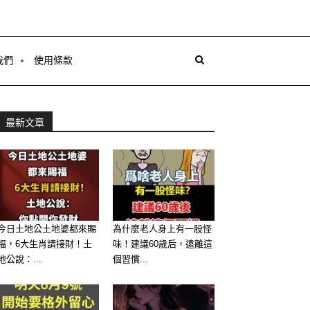
我們
使用條款
最新文章
今日土地公土地婆都來賜
為什麼老人身上有一股怪
福，6大生肖請接財！土
味！建議60歲后，遠離這
地公說：...
個習慣...