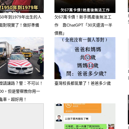
50年到1979年出生的人
欠67萬卡債！新手媽產後無法工
面對現實了！做好準備
作 靠ChatGPT「30天還清一半
債務」
燈請讓路？警：不可以！
臺灣校長都氣暈了！爸爸多少歲
000，但是警察教你用一
龜車，超好用！