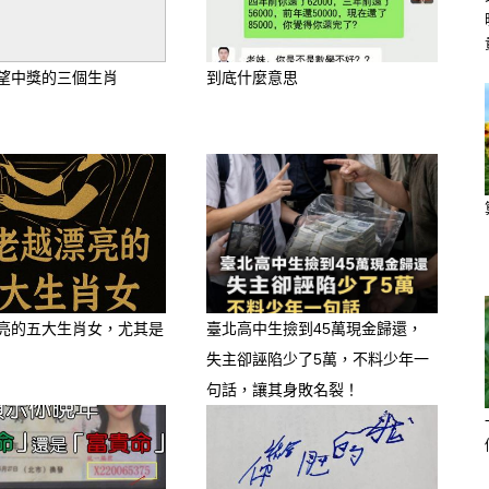
望中獎的三個生肖
到底什麼意思
亮的五大生肖女，尤其是
臺北高中生撿到45萬現金歸還，
失主卻誣陷少了5萬，不料少年一
句話，讓其身敗名裂！