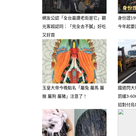
網友公認「全台最讚老街是它」觀
身份證19
光客超認同：「完全去不膩」好吃
今年起要
又好買
往下看-
–
–
玉皇大帝今晚點名「屬兔 屬馬 屬
國道閃大
–
猴 屬狗 屬豬」注意了！
罰緩3-6
招對付烏
–
1