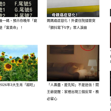
後一碼，預示你晚年「窮
媽媽癌症惡化！外婆住院插管突
是「富貴命」！
「顫抖寫下5字」眾人淚崩
2026年3大生肖「超旺」
「人壽盡，屋先知」不是迷信！閻
王爺提醒：家裡出現三個反常，務
必留心