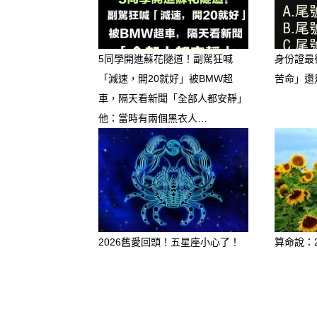
5同學開進蘇花隧道！副駕狂喊
身份證最
「減速，開20就好」被BMW超
苦命」還
車，隔天看新聞「全部人都安靜」
他：當時有兩個黑衣人…
4
2026舊愛回頭！五星座小心了！
算命說：