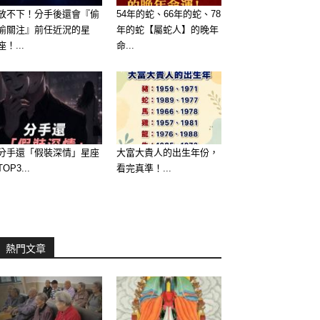
放不下！分手後還會『偷
54年的蛇、66年的蛇、78
偷關注』前任近況的星
年的蛇【屬蛇人】的晚年
座！...
命...
分手還「假裝深情」星座
大富大貴人的出生年份，
TOP3...
看完真準！...
熱門文章