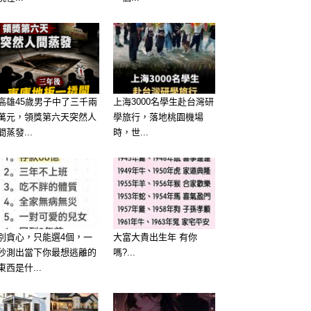
高雄45歲男子中了三千兩
上海3000名學生赴台灣研
萬元，領獎第六天突然人
學旅行，落地桃園機場
間蒸發...
時，世...
別貪心，只能選4個，一
大富大貴出生年 有你
秒測出當下你最想逃離的
嗎?...
東西是什...