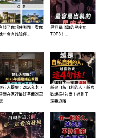
有錢了你想住哪間，看你
最容易出軌的星座女
晚年會有誰陪伴...
TOP3！...
銀行人提醒：2026年起，
越是自私自利的人，越喜
建議在家裡最好準備20萬
歡說這4句話！遇到了一
現...
定要遠離...