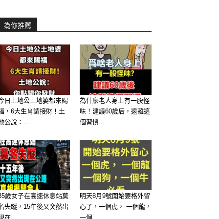
為你推薦
今日土地公土地婆都來賜
為什麼老人身上有一股怪
福，6大生肖請接財！土
味！建議60歲后，遠離這
地公說：...
個習慣...
35歲女子在高速休息站莫
明天8月9號開始要格外留
名失蹤，15年後又突然出
心了，一個虎， 一個龍，
現在...
一個...