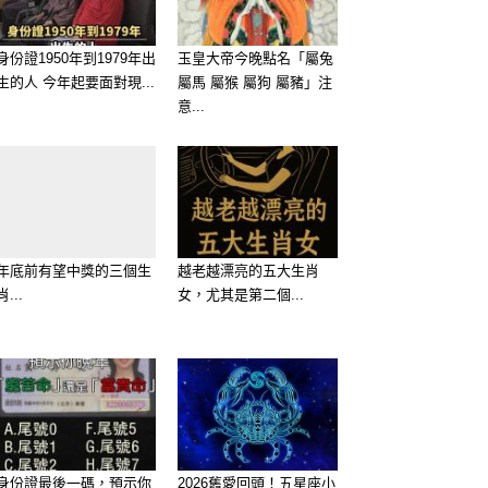
身份證1950年到1979年出
玉皇大帝今晚點名「屬兔
生的人 今年起要面對現...
屬馬 屬猴 屬狗 屬豬」注
意...
年底前有望中獎的三個生
越老越漂亮的五大生肖
肖...
女，尤其是第二個...
身份證最後一碼，預示你
2026舊愛回頭！五星座小