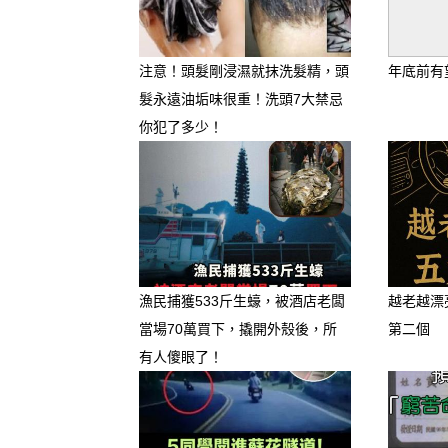
注意！頭髮剛浸濕就抹洗髮精，頭
年底前有
髮永遠油垢味很重！洗頭7大禁忌
你犯了多少！
2
漁民捕獲533斤生蠔，被酒店老闆
越老越漂
當場70萬買下，撬開外殼後，所
第二個
有人傻眼了！
3