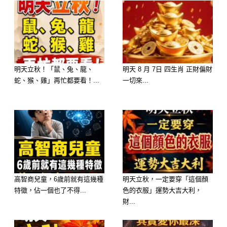
性格： 妳性格直爽，敢愛敢恨，不喜
歡拖泥帶水。雖然有時會遇到挫折，但
妳韌性極強。
明天立秋！「鼠、兔、龍、
明天 8 月 7日 四生肖 正財偏財
2026 運勢： 過去一年如果覺得委屈、
蛇、猴、雞」再忙都要看！...
一切來...
被小人中傷，選這碗湯意味著妳將「破
冰逆襲」。原本對妳不利的局面會發生
大反轉，那些想看妳笑話的人，明年反
而會成為妳成功的踏腳石。
高智商兒童，6歲前就有這幾種
明天立秋，一定要穿「這個顏
特徵，佔一個也了不得...
色的衣服」運勢大吉大利，
選擇 D：玉米蘿蔔排骨湯 ——【福
財...
報：家宅平安，身心康泰】