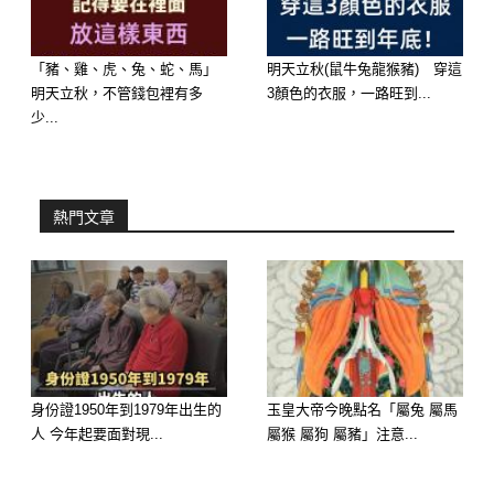
大師解析：「妳一自信，金庫就開」。
當現任稍微疏忽，她就會發生「無法拒
「豬、雞、虎、兔、蛇、馬」
明天立秋(鼠牛兔龍猴豬) 穿這
絕身邊暖男的噓寒問暖、在搖擺不定中
明天立秋，不管錢包裡有多
3顏色的衣服，一路旺到...
少...
模糊界線」的神蹟。「妳一踏實，橫財
就手」。她的出軌往往是從「乾哥哥」
或「男閨蜜」發生「友情變質、半推半
熱門文章
就」的大事，看似無辜，實則內心早已
失衡！
🥉 第三名：屬【雙魚女】—— 浪漫沉
溺，發生「情絲錯亂、活在幻想泡泡」
的大事
身份證1950年到1979年出生的
玉皇大帝今晚點名「屬兔 屬馬
人 今年起要面對現...
屬猴 屬狗 屬豬」注意...
出軌感應：雙魚座女性是為愛而生的元
神。在熾熱的火年磁場下，她對愛情的