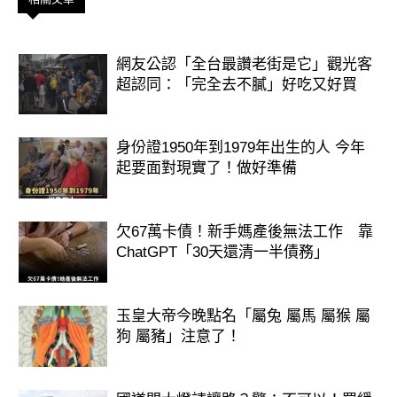
網友公認「全台最讚老街是它」觀光客
超認同：「完全去不膩」好吃又好買
身份證1950年到1979年出生的人 今年
起要面對現實了！做好準備
欠67萬卡債！新手媽產後無法工作 靠
ChatGPT「30天還清一半債務」
玉皇大帝今晚點名「屬兔 屬馬 屬猴 屬
狗 屬豬」注意了！