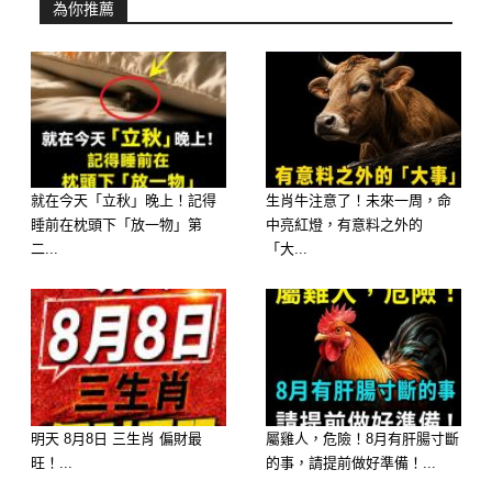
四碗剛煮好、冒著熱氣的湯，妳的第一
為你推薦
直覺會選哪一碗？
A. 濃郁滋補的【麻油雞湯】
B. 鮮甜清爽的【蛤蜊冬瓜湯】
就在今天「立秋」晚上！記得
生肖牛注意了！未來一周，命
C. 料多實在的【酸辣湯】
睡前在枕頭下「放一物」第
中亮紅燈，有意料之外的
二...
「大...
D. 暖心清淡的【玉米蘿蔔排骨湯】
🔮 測驗結果分析：
明天 8月8日 三生肖 偏財最
屬雞人，危險！8月有肝腸寸斷
旺！...
的事，請提前做好準備！...
選擇 A：麻油雞湯 ——【福報：貴人