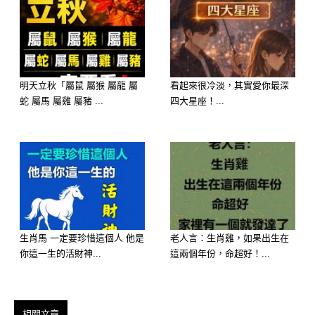
性格： 妳是一個愛家、追求穩定的
人，最大的心願就是全家人平安順遂。
明天立秋「屬鼠 屬猴 屬龍 屬
看起來很冷淡，其實愛你最深
2026 運勢： 這是最穩定的福報。選這
蛇 屬馬 屬雞 屬豬 ...
四大星座！...
碗湯代表妳「生活品質會大幅提升」。
不論是搬新家、家人健康好轉，或是心
情變得豁然開朗，這份平靜的幸福會讓
妳的財庫越積越厚。
生肖馬 一定要珍惜這個人 他是
老人言：生肖雞，如果出生在
你這一生的活財神...
這兩個年份，命超好！...
相關文章