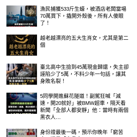
漁民捕獲533斤生蠔，被酒店老闆當場
70萬買下，撬開外殼後，所有人傻眼
了！
越老越漂亮的五大生肖女，尤其是第二
個
臺北高中生撿到45萬現金歸還，失主卻
誣陷少了5萬，不料少年一句話，讓其
身敗名裂！
5同學開進蘇花隧道！副駕狂喊「減
速，開20就好」被BMW超車，隔天看
新聞「全部人都安靜」他：當時有兩個
黑衣人…
身份證最後一碼，預示你晚年「窮苦