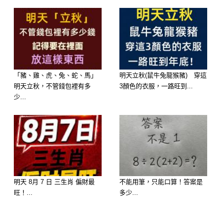
性格： 妳追求平衡，心思細膩且觀察
力強，總能發現別人忽略的細節。
2026 運勢： 選這碗湯代表妳的財運是
「豬、雞、虎、兔、蛇、馬」
明天立秋(鼠牛兔龍猴豬) 穿這
「鮮甜入庫」。妳的**「偏財運」**極
明天立秋，不管錢包裡有多
3顏色的衣服，一路旺到...
少...
佳，不論是投資、中獎或是意外的獎
金，都會像蛤蜊開殼一樣，驚喜一個接
一個蹦出來。
明天 8月 7 日 三生肖 偏財最
不能用筆，只能口算！答案是
選擇 C：酸辣湯 ——【福報：小人退
旺！...
多少...
散，反敗為勝】