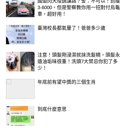
國道閃大燈請讓路？警：不可以！罰緩
3-6000，但是警察教你用一招對付烏龜
車，超好用！
臺灣校長都氣暈了！爸爸多少歲
注意！頭髮剛浸濕就抹洗髮精，頭髮永
遠油垢味很重！洗頭7大禁忌你犯了多
少！
年底前有望中獎的三個生肖
到底什麼意思