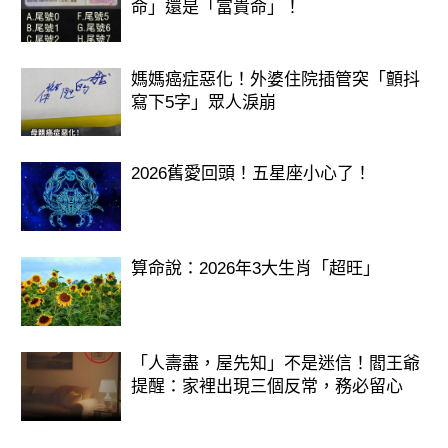
命」還是「富貴命」！
媽媽癌症惡化！外婆住院插管突「顫抖
寫下5字」眾人淚崩
2026舊愛回頭！五星座小心了！
算命說：2026年3大生肖「超旺」
「人壽盡，屋先知」不是迷信！閻王爺
提醒：家裡出現三個反常，務必留心