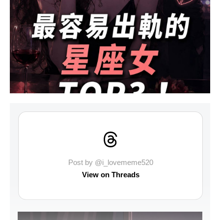
Post by @i_lovememe520
View on Threads