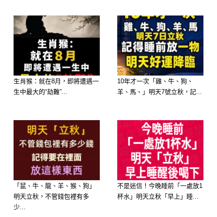
提攜，大權在握】
性格： 妳是一個做事有幹勁、重情重
義的人，在群體中往往是核心人物。
2026 運勢： 選這碗湯代表妳會「遇火
生肖猴：就在8月，即將遭遇一
10年才一次「雞、牛、狗、
生中最大的“劫難”...
羊、馬、」明天7號立秋，記...
而發」。在馬年妳的領導力會被看見，
有很強的「長輩緣」或「主管緣」，妳
解決不了的難題，自然會有貴人現身幫
妳掃平障礙。
「鼠、牛、龍、羊、猴、狗」
不是迷信！今晚睡前「一處放1
明天立秋，不管錢包裡有多
杯水」明天立秋「早上」睡...
選擇 B：蛤蜊冬瓜湯 ——【福報：財
少...
路大開，意外驚喜】