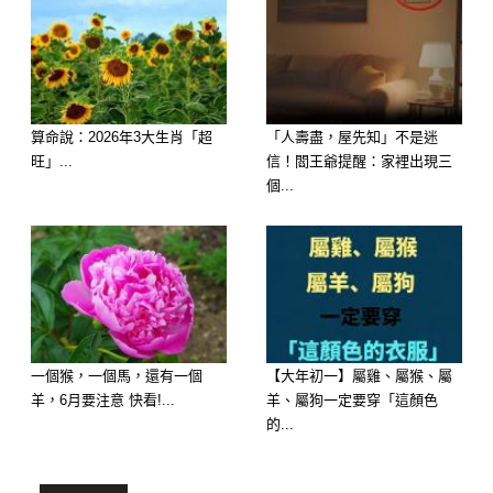
算命說：2026年3大生肖「超
「人壽盡，屋先知」不是迷
旺」...
信！閻王爺提醒：家裡出現三
個...
歡迎來下水道觀看更多都市傳說👉
https://lihi3.cc/c5H8h
🍲 心理測驗：大寒這天，妳最想喝哪
一個猴，一個馬，還有一個
【大年初一】屬雞、屬猴、屬
一碗熱湯？
羊，6月要注意 快看!...
羊、屬狗一定要穿「這顏色
的...
想像屋外寒風刺骨，妳回到家，桌上有