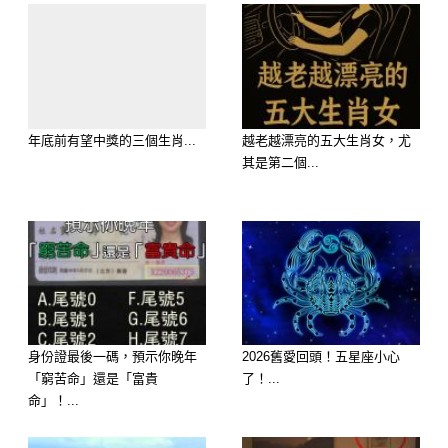
幻想會發生噴發式膨脹。
大師解析：「妳一沉穩，磁場就定」。
只要有人為她編織一場極致浪漫的邂
年底前有望中獎的三個生肖...
越老越漂亮的五大生肖女，尤
逅，她就會發生「誤以為遇到了命中注
其是第二個...
定的真愛、完全忘記道德約束」的神
蹟。「妳一清透，視野就開」。她會發
生「飛蛾撲火、甚至自欺欺人地同時愛
上兩個人」的大事，沉溺在情傷與激情
的漩渦中無法自拔！
身份證最後一碼，預示你晚年
2026舊愛回頭！五星座小心
延伸閱讀———————
「窮苦命」還是「富貴
了！...
命」！...