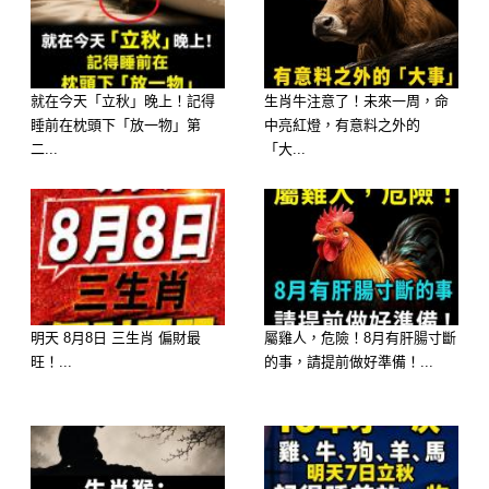
⚡ 桃花迷局：定力最弱、容易出軌星座
就在今天「立秋」晚上！記得
生肖牛注意了！未來一周，命
女 TOP 3
睡前在枕頭下「放一物」第
中亮紅燈，有意料之外的
二...
「大...
🥇 第一名：屬【雙子女】—— 靈魂獵
奇，發生「元神分身、追求多重刺激」
的大事
出軌感應：雙子座女性的元神天生需要
新鮮資訊與思想的碰撞。在 2026 火
明天 8月8日 三生肖 偏財最
屬雞人，危險！8月有肝腸寸斷
年，她的耐心與定力會降至冰點。
旺！...
的事，請提前做好準備！...
大師解析：「妳一冷靜，視野就開」。
雙子女會發生「一邊享受著現任的安
穩，一邊在社交圈與新相識曖昧調情」