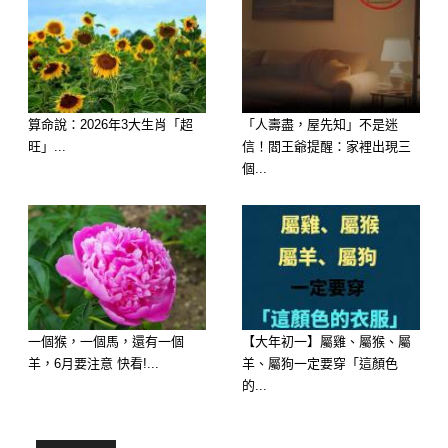
算命說：2026年3大生肖「超
「人壽盡，屋先知」不是迷
旺」...
信！閻王爺提醒：家裡出現三
個...
歡迎來下水道觀看更多都市傳說👉
https://lihi3.cc/c5H8h
🍲 心理測驗：大寒這天，妳最想喝哪
一碗熱湯？
一個猴，一個馬，還有一個
【大年初一】屬雞、屬猴、屬
羊，6月要注意 快看!...
羊、屬狗一定要穿「這顏色
想像屋外寒風刺骨，妳回到家，桌上有
的...
四碗剛煮好、冒著熱氣的湯，妳的第一