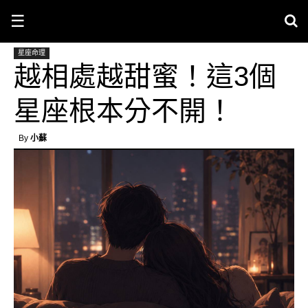
☰
星座命理
越相處越甜蜜！這3個
星座根本分不開！
By
小蘇