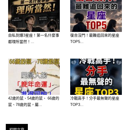
性格： 妳是一個愛家、追求穩定的
人，最大的心願就是全家人平安順遂。
2026 運勢： 這是最穩定的福報。選這
自私到爆3星座！第一名什麼事
復合沒門！最難追回來的星座
碗湯代表妳「生活品質會大幅提升」。
都理所當然！...
TOP5...
不論是搬新家、家人健康好轉，或是心
情變得豁然開朗，這份平靜的幸福會讓
妳的財庫越積越厚。
42歲的鼠、54歲的鼠、 66歲的
冷戰高手！分手最無聲的星座
鼠、78歲的鼠，屬...
TOP3...
相關文章