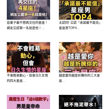
💖 蜜糖枷鎖：越相處越甜蜜、根本分
這輩子最不想再交往的星座！
太認同! 公認「承諾最不能信」
不開星座 TOP 3
網友公認第一名就是他！...
星座男TOP4...
🥇 第一名：屬【巨蟹座】—— 靈魂歸
宿，發生「依賴加深、習慣成摯愛」的
大事
甜蜜感應：巨蟹座的愛是細水長流的滋
養。在新月能量重組的加持下，他的護
不會輕易動心，但會日久生情
越是愛你越是折騰你的三大星
家磁場會發生「爆發式升級」。
的四大星座...
座...
大師解析：「妳一沉穩，磁場就定」。
巨蟹座會發生「把對方的生活細節照顧
得無微不至，讓對方完全失去自理能