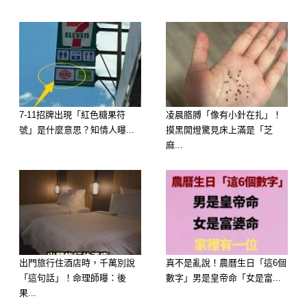
性格： 妳是一個做事有幹勁、重情重
義的人，在群體中往往是核心人物。
2026 運勢： 選這碗湯代表妳會「遇火
而發」。在馬年妳的領導力會被看見，
7-11招牌出現「紅色糖果符
凌晨胳膊「像有小針在扎」！
號」是什麼意思？知情人曝...
摸黑開燈驚見床上滿是「芝
有很強的「長輩緣」或「主管緣」，妳
麻...
解決不了的難題，自然會有貴人現身幫
妳掃平障礙。
選擇 B：蛤蜊冬瓜湯 ——【福報：財
出門旅行住酒店時，千萬別說
真不是亂說！農曆生日「這6個
「這句話」！命理師曝：後
數字」男是皇帝命「女是富...
路大開，意外驚喜】
果...