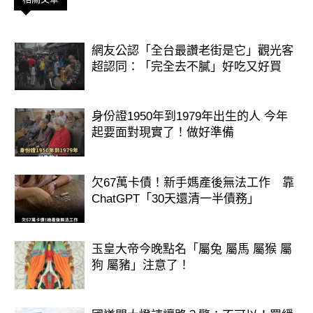
網友公認「全台最讚老街是它」觀光客
超認同：「完全去不膩」好吃又好買
身份證1950年到1979年出生的人 今年
起要面對現實了！做好準備
欠67萬卡債！新手媽產後無法工作 靠
ChatGPT「30天還清一半債務」
玉皇大帝今晚點名「屬兔 屬馬 屬猴 屬
狗 屬豬」注意了！