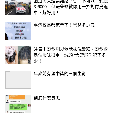
國道閃大燈請讓路？警：不可以！罰緩
3-6000，但是警察教你用一招對付烏龜
車，超好用！
臺灣校長都氣暈了！爸爸多少歲
注意！頭髮剛浸濕就抹洗髮精，頭髮永
遠油垢味很重！洗頭7大禁忌你犯了多
少！
年底前有望中獎的三個生肖
到底什麼意思