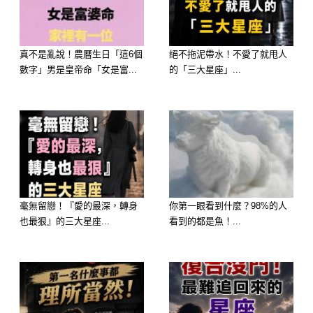
力」的神蹟。「妳一整潔，財路就
通」。隨著時間推移，彼此的元神早就
真不是亂說！農曆生日「這6個
絕不拖泥帶水！不愛了就甩人
不分妳我，他會發生「越老越黏人、只
數字」男是皇帝命「女是富...
的「三大星座」...
要分開一秒就覺得丟了靈魂」的大事，
甜蜜指數簡直破表！
🥈 第二名：屬【處女座】—— 完美契
合，發生「默契爆棚、缺點變亮點」的
大事
毫無留戀！『愛的最深，轉身
你第一眼看到什麼？98%的人
甜蜜感應：處女座在感情初期可能充滿
也最狠』的三大星座...
看到的都是魚！...
挑剔，但只要熬過了磨合期，他會發生
「元神絕對忠誠」的大事。
大師解析：「妳一冷靜，視野就開」。