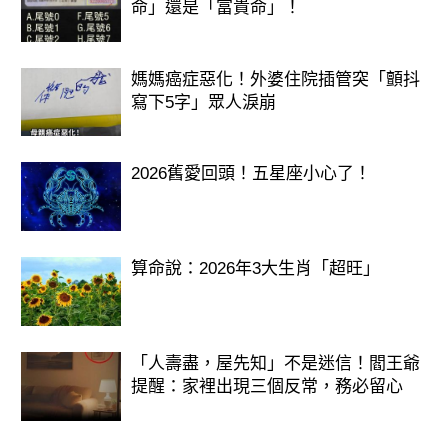
命」還是「富貴命」！
媽媽癌症惡化！外婆住院插管突「顫抖
寫下5字」眾人淚崩
2026舊愛回頭！五星座小心了！
算命說：2026年3大生肖「超旺」
「人壽盡，屋先知」不是迷信！閻王爺
提醒：家裡出現三個反常，務必留心