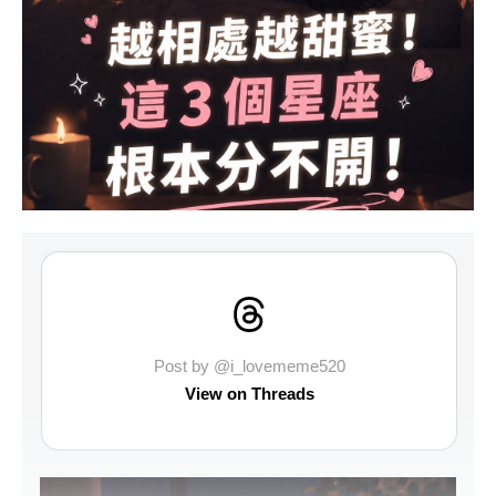
Post by @i_lovememe520
View on Threads