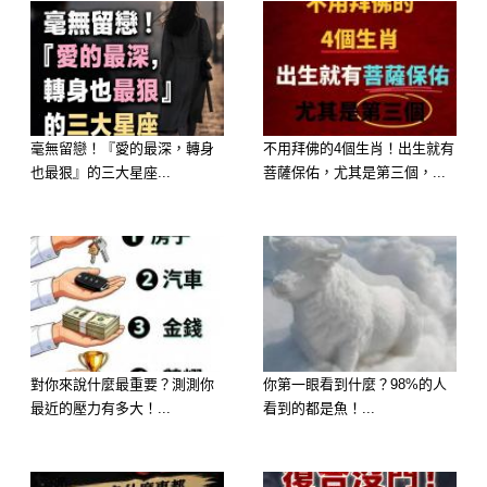
歡拖泥帶水。雖然有時會遇到挫折，但
妳韌性極強。
2026 運勢： 過去一年如果覺得委屈、
毫無留戀！『愛的最深，轉身
不用拜佛的4個生肖！出生就有
被小人中傷，選這碗湯意味著妳將「破
也最狠』的三大星座...
菩薩保佑，尤其是第三個，...
冰逆襲」。原本對妳不利的局面會發生
大反轉，那些想看妳笑話的人，明年反
而會成為妳成功的踏腳石。
對你來說什麼最重要？測測你
你第一眼看到什麼？98%的人
選擇 D：玉米蘿蔔排骨湯 ——【福
最近的壓力有多大！...
看到的都是魚！...
報：家宅平安，身心康泰】