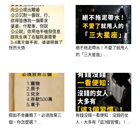
性格： 妳追求平衡，心思細膩且觀察
力強，總能發現別人忽略的細節。
2026 運勢： 選這碗湯代表妳的財運是
「鮮甜入庫」。妳的**「偏財運」**極
恍然大悟
絕不拖泥帶水！不愛了就甩人
佳，不論是投資、中獎或是意外的獎
的「三大星座」...
金，都會像蛤蜊開殼一樣，驚喜一個接
一個蹦出來。
選擇 C：酸辣湯 ——【福報：小人退
假如不幸離婚了，必須放棄三
有錢沒錢一看便知：沒錢的女
散，反敗為勝】
個，你怎麼選？...
人，大多有「這3個習慣」！...
性格： 妳性格直爽，敢愛敢恨，不喜