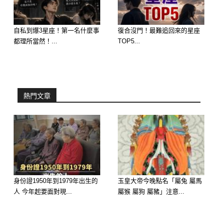
在 2026 火年，他會發生「看著對方的
眼神越來越溫柔、甚至把對方的缺點當
自私到爆3星座！第一名什麼事
復合沒門！最難追回來的星座
成可愛」的神蹟。「妳一踏實，橫財就
都理所當然！...
TOP5...
手」。他會在日常的柴米油鹽中佈滿驚
喜，兩人的生活軌道發生「精密咬合、
再也容不下外人」的大事，越相處越覺
熱門文章
得對方是無可替代的寶藏！
🥉 第三名：屬【天蠍座】—— 極致專
一，發生「冰山融化、深情融為一體」
的大事
甜蜜感應：天蠍座的愛原本帶著刺，但
身份證1950年到1979年出生的
玉皇大帝今晚點名「屬兔 屬馬
人 今年起要面對現...
屬猴 屬狗 屬豬」注意...
在離火九運的真情淬鍊下，他的執念會
轉化為驚人的甜蜜。