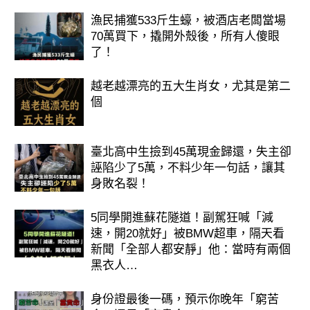
漁民捕獲533斤生蠔，被酒店老闆當場
70萬買下，撬開外殼後，所有人傻眼
了！
越老越漂亮的五大生肖女，尤其是第二
個
臺北高中生撿到45萬現金歸還，失主卻
誣陷少了5萬，不料少年一句話，讓其
身敗名裂！
5同學開進蘇花隧道！副駕狂喊「減
速，開20就好」被BMW超車，隔天看
新聞「全部人都安靜」他：當時有兩個
黑衣人…
身份證最後一碼，預示你晚年「窮苦