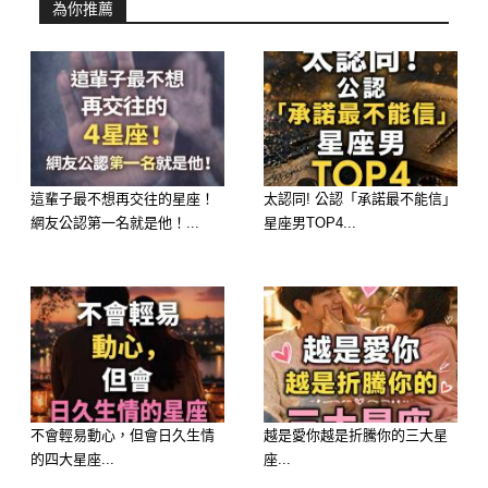
直覺會選哪一碗？
為你推薦
A. 濃郁滋補的【麻油雞湯】
B. 鮮甜清爽的【蛤蜊冬瓜湯】
C. 料多實在的【酸辣湯】
這輩子最不想再交往的星座！
太認同! 公認「承諾最不能信」
網友公認第一名就是他！...
星座男TOP4...
D. 暖心清淡的【玉米蘿蔔排骨湯】
🔮 測驗結果分析：
選擇 A：麻油雞湯 ——【福報：貴人
不會輕易動心，但會日久生情
越是愛你越是折騰你的三大星
的四大星座...
座...
提攜，大權在握】