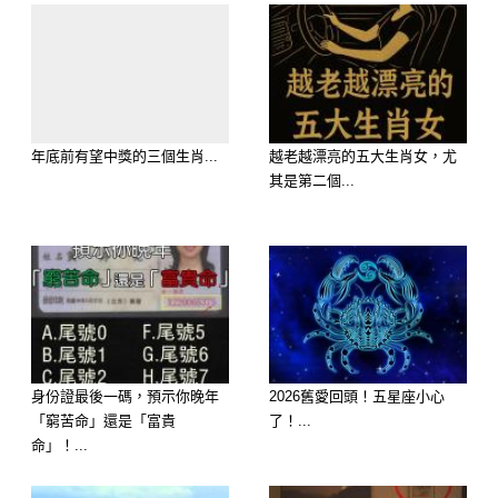
大師解析：「妳一自信，金庫就開」。
相處越久，天蠍座越會發生「徹底卸下
防備、把所有的幼稚與溫柔只留給妳」
年底前有望中獎的三個生肖...
越老越漂亮的五大生肖女，尤
的神蹟。「妳一清透，視野就開」。他
其是第二個...
會發生「佔有慾轉化為滿滿安全感、每
天都想和妳黏在一起」的大事。對他而
言，時間不是感情的殺手，而是釀造頂
級蜜糖的催化劑！
延伸閱讀———————
身份證最後一碼，預示你晚年
2026舊愛回頭！五星座小心
「窮苦命」還是「富貴
了！...
命」！...