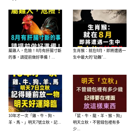
直覺會選哪一碗？
A. 濃郁滋補的【麻油雞湯】
B. 鮮甜清爽的【蛤蜊冬瓜湯】
屬雞人，危險！8月有肝腸寸斷
生肖猴：就在8月，即將遭遇一
的事，請提前做好準備！...
生中最大的“劫難”...
C. 料多實在的【酸辣湯】
D. 暖心清淡的【玉米蘿蔔排骨湯】
🔮 測驗結果分析：
10年才一次「雞、牛、狗、
「鼠、牛、龍、羊、猴、狗」
羊、馬、」明天7號立秋，記...
明天立秋，不管錢包裡有多
選擇 A：麻油雞湯 ——【福報：貴人
少...