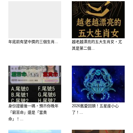
大師解析：「妳一沉穩，磁場就定」。
天蠍座轉身時看似狠辣，但內心卻發生
「元神被仇恨與愛意雙重折磨」的神
蹟。「妳一清透，視野就開」。他會發
年底前有望中獎的三個生肖...
越老越漂亮的五大生肖女，尤
生「用冷酷的外表掩飾內心瘋狂的想
其是第二個...
念、暗中關注對方一舉一動」的大事。
他的不醒悟，是因為他的驕傲不允許他
承認自己輸得一塌糊塗！
🏅 第四名：屬【金牛座】—— 慣性沉
重，發生「情感滯後、走不出習慣」的
身份證最後一碼，預示你晚年
2026舊愛回頭！五星座小心
大事
「窮苦命」還是「富貴
了！...
執念感應：金牛座習慣了一個人，就不
命」！...
想再改變。分手對他而言，是整個人生