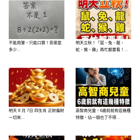
性格： 妳追求平衡，心思細膩且觀察
力強，總能發現別人忽略的細節。
2026 運勢： 選這碗湯代表妳的財運是
不能用筆，只能口算！答案是
明天立秋！「鼠、兔、龍、
多少...
蛇、猴、雞」再忙都要看！...
「鮮甜入庫」。妳的**「偏財運」**極
佳，不論是投資、中獎或是意外的獎
金，都會像蛤蜊開殼一樣，驚喜一個接
一個蹦出來。
明天 8 月 7日 四生肖 正財偏財
高智商兒童，6歲前就有這幾種
一切來...
特徵，佔一個也了不得...
選擇 C：酸辣湯 ——【福報：小人退
散，反敗為勝】