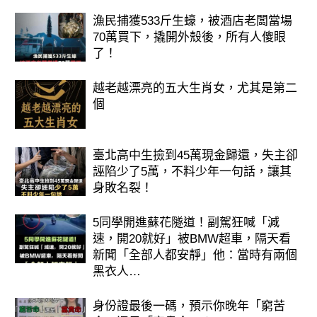
漁民捕獲533斤生蠔，被酒店老闆當場
70萬買下，撬開外殼後，所有人傻眼
了！
越老越漂亮的五大生肖女，尤其是第二
個
臺北高中生撿到45萬現金歸還，失主卻
誣陷少了5萬，不料少年一句話，讓其
身敗名裂！
5同學開進蘇花隧道！副駕狂喊「減
速，開20就好」被BMW超車，隔天看
新聞「全部人都安靜」他：當時有兩個
黑衣人…
身份證最後一碼，預示你晚年「窮苦