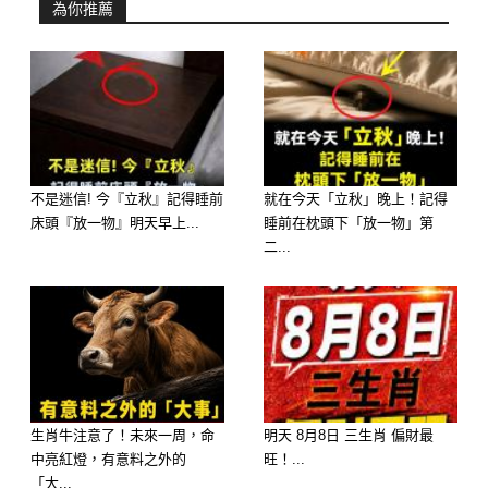
為你推薦
不是迷信! 今『立秋』記得睡前
就在今天「立秋」晚上！記得
床頭『放一物』明天早上...
睡前在枕頭下「放一物」第
二...
歡迎來下水道觀看更多都市傳說👉
https://lihi3.cc/c5H8h
🍲 心理測驗：大寒這天，妳最想喝哪
一碗熱湯？
生肖牛注意了！未來一周，命
明天 8月8日 三生肖 偏財最
想像屋外寒風刺骨，妳回到家，桌上有
中亮紅燈，有意料之外的
旺！...
四碗剛煮好、冒著熱氣的湯，妳的第一
「大...