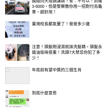
國道閃大燈請讓路？警：不可以！罰緩
3-6000，但是警察教你用一招對付烏龜
車，超好用！
臺灣校長都氣暈了！爸爸多少歲
注意！頭髮剛浸濕就抹洗髮精，頭髮永
遠油垢味很重！洗頭7大禁忌你犯了多
少！
年底前有望中獎的三個生肖
到底什麼意思