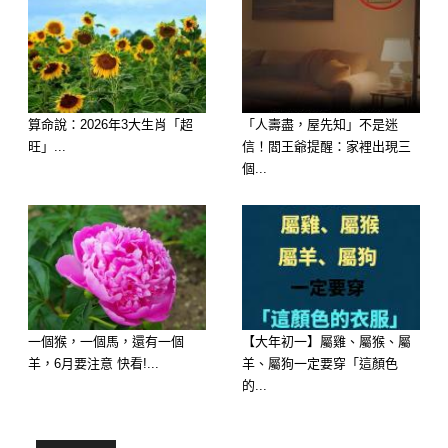
軌道的崩塌。
大師解析：「妳一閃亮，金庫就開」。
金牛座的傷痛往往在分手三個月、甚至
算命說：2026年3大生肖「超
「人壽盡，屋先知」不是迷
半年後才真正爆發，發生「後勁十足、
旺」...
信！閻王爺提醒：家裡出現三
個...
痛徹心扉」的神蹟。「妳一整潔，福氣
就到」。他無法適應沒有對方的生活習
慣，會發生「在日常的柴米油鹽中突然
落淚、默默在原地等待多年」的大事，
執拗得令人唏噓！
一個猴，一個馬，還有一個
【大年初一】屬雞、屬猴、屬
延伸閱讀———————
羊，6月要注意 快看!...
羊、屬狗一定要穿「這顏色
的...