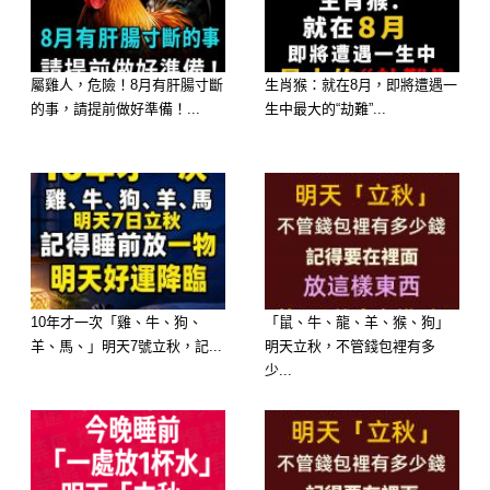
分手後會發生「不斷翻看過去照片、在
深夜裡反覆自我折磨」的大事，即便對
屬雞人，危險！8月有肝腸寸斷
生肖猴：就在8月，即將遭遇一
方已經遠去，他依然在心中為對方留著
的事，請提前做好準備！...
生中最大的“劫難”...
位置，極難清醒！
🥈 第二名：屬【雙魚座】—— 夢境編
織，發生「靈魂碎裂、拒絕面對現實」
的大事
執念感應：雙魚座視愛情為生命的本
10年才一次「雞、牛、狗、
「鼠、牛、龍、羊、猴、狗」
源。新月能量重組之際，他最容易陷入
羊、馬、」明天7號立秋，記...
明天立秋，不管錢包裡有多
少...
幻想與現實的拉扯。
大師解析：「妳一自信，金庫就開」。
他會發生「在腦海中不斷幻想與前任複