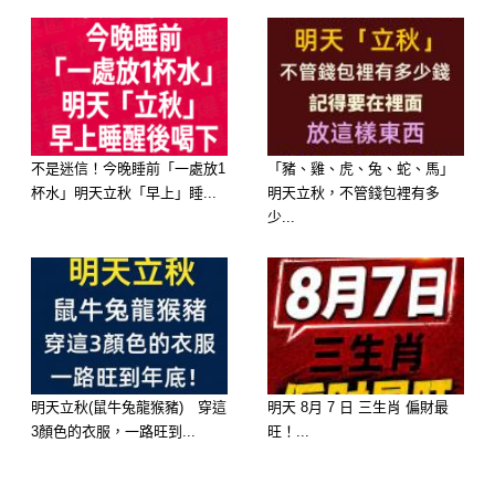
提攜，大權在握】
性格： 妳是一個做事有幹勁、重情重
義的人，在群體中往往是核心人物。
不是迷信！今晚睡前「一處放1
「豬、雞、虎、兔、蛇、馬」
2026 運勢： 選這碗湯代表妳會「遇火
杯水」明天立秋「早上」睡...
明天立秋，不管錢包裡有多
而發」。在馬年妳的領導力會被看見，
少...
有很強的「長輩緣」或「主管緣」，妳
解決不了的難題，自然會有貴人現身幫
妳掃平障礙。
明天立秋(鼠牛兔龍猴豬) 穿這
明天 8月 7 日 三生肖 偏財最
3顏色的衣服，一路旺到...
旺！...
選擇 B：蛤蜊冬瓜湯 ——【福報：財
路大開，意外驚喜】