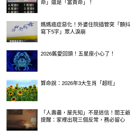
命」還是「富貴命」！
媽媽癌症惡化！外婆住院插管突「顫抖
寫下5字」眾人淚崩
2026舊愛回頭！五星座小心了！
算命說：2026年3大生肖「超旺」
「人壽盡，屋先知」不是迷信！閻王爺
提醒：家裡出現三個反常，務必留心