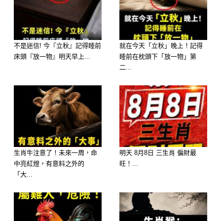
🥇 第一名：屬【巨蟹座】—— 記憶築
不是迷信! 今『立秋』記得睡前
就在今天「立秋」晚上！記得
城，發生「元神沉溺、活在過去」的大
床頭『放一物』明天早上...
睡前在枕頭下「放一物」第
二...
事
執念感應：巨蟹座的愛是把對方納入自
己的蟹殼與靈魂。在離火九運的催化
下，他的念舊傾向會發生「火山噴發
式」的擴張。
生肖牛注意了！未來一周，命
明天 8月8日 三生肖 偏財最
中亮紅燈，有意料之外的
旺！...
大師解析：「妳一冷靜，視野就開」。
「大...
巨蟹座會發生「一看到熟悉的街景、聞
到似曾相識的氣味，元神便瞬間崩潰」
的神蹟。「妳一整潔，財路就通」。他