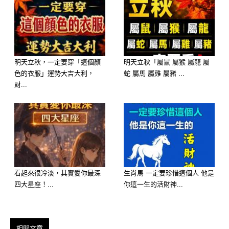
性格： 妳性格直爽，敢愛敢恨，不喜
歡拖泥帶水。雖然有時會遇到挫折，但
妳韌性極強。
明天立秋，一定要穿「這個顏
明天立秋「屬鼠 屬猴 屬龍 屬
色的衣服」運勢大吉大利，
蛇 屬馬 屬雞 屬豬 ...
2026 運勢： 過去一年如果覺得委屈、
財...
被小人中傷，選這碗湯意味著妳將「破
冰逆襲」。原本對妳不利的局面會發生
大反轉，那些想看妳笑話的人，明年反
而會成為妳成功的踏腳石。
看起來很冷淡，其實愛你最深
生肖馬 一定要珍惜這個人 他是
四大星座！...
你這一生的活財神...
選擇 D：玉米蘿蔔排骨湯 ——【福
報：家宅平安，身心康泰】
相關文章