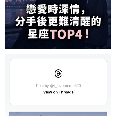
Post by @i_lovememe520
View on Threads