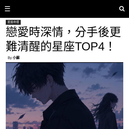
☰
星座命理
戀愛時深情，分手後更
難清醒的星座TOP4！
By
小蘇