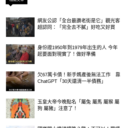
性格： 妳是一個愛家、追求穩定的
人，最大的心願就是全家人平安順遂。
網友公認「全台最讚老街是它」觀光客
超認同：「完全去不膩」好吃又好買
2026 運勢： 這是最穩定的福報。選這
碗湯代表妳「生活品質會大幅提升」。
身份證1950年到1979年出生的人 今年
起要面對現實了！做好準備
不論是搬新家、家人健康好轉，或是心
情變得豁然開朗，這份平靜的幸福會讓
妳的財庫越積越厚。
欠67萬卡債！新手媽產後無法工作 靠
ChatGPT「30天還清一半債務」
玉皇大帝今晚點名「屬兔 屬馬 屬猴 屬
狗 屬豬」注意了！