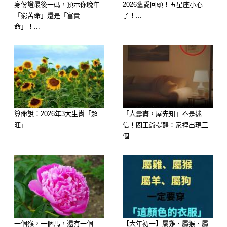
身份證最後一碼，預示你晚年
2026舊愛回頭！五星座小心
47歲對屬羊人來說，是一個很關鍵的
「窮苦命」還是「富貴
了！...
命」！...
「分水嶺」。
這時候的人生通常已經累積一定經驗，
也開始看得清誰是真心、誰只是消耗。
關鍵字：篩選、人際重整、資源回收
算命說：2026年3大生肖「超
「人壽盡，屋先知」不是迷
旺」...
信！閻王爺提醒：家裡出現三
事業上：
個...
會出現兩種極端發展：
一種是穩定上升，開始掌握核心資源
另一種是離開不適合的環境，重新選擇
方向
一個猴，一個馬，還有一個
【大年初一】屬雞、屬猴、屬