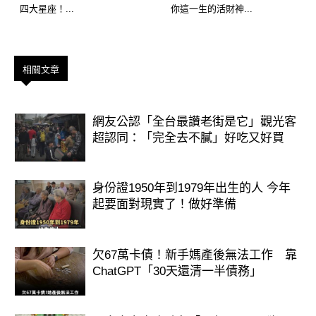
四大星座！...
你這一生的活財神...
越早學會拒絕，晚年越輕鬆
真正的關鍵不在命，而在「覺醒的時間
相關文章
點」。
醒得早，後半生就輕盈；
網友公認「全台最讚老街是它」觀光客
超認同：「完全去不膩」好吃又好買
醒得晚，也仍然有機會慢慢變好。
身份證1950年到1979年出生的人 今年
起要面對現實了！做好準備
欠67萬卡債！新手媽產後無法工作 靠
ChatGPT「30天還清一半債務」