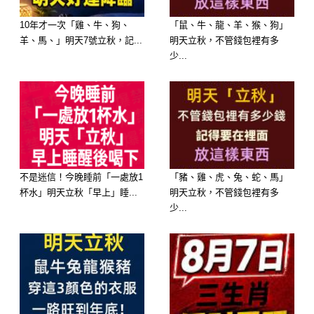
年輕時的誤會或距離，可能開始有緩和
10年才一次「雞、牛、狗、
「鼠、牛、龍、羊、猴、狗」
機會。
羊、馬、」明天7號立秋，記...
明天立秋，不管錢包裡有多
少...
屬羊人在這一階段的幸福感，不是來自
外在成就，而是來自「終於不用再硬
撐」。
71歲的羊：福氣回流，重情但更自在的
不是迷信！今晚睡前「一處放1
「豬、雞、虎、兔、蛇、馬」
晚年
杯水」明天立秋「早上」睡...
明天立秋，不管錢包裡有多
少...
71歲之後的屬羊人，整體能量會進入一
種「回歸本心」的狀態。
關鍵字：平靜、福報、人情溫度