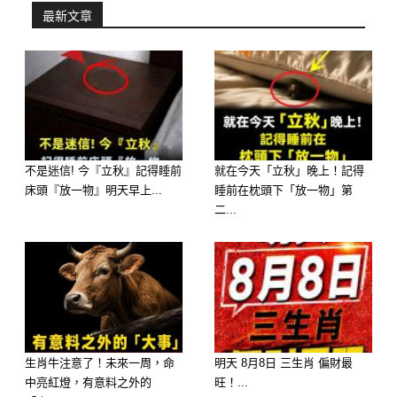
最新文章
很多人談到「屬羊的人」，第一印象常
不是迷信! 今『立秋』記得睡前
就在今天「立秋」晚上！記得
床頭『放一物』明天早上...
睡前在枕頭下「放一物」第
是溫和、心軟、重感情，但也常被誤會
二...
成「比較吃虧的一群」。然而真正的命
運走勢，其實不是看一時，而是看「人
生不同階段的能量轉折」。
以下用 35歲、47歲、59歲、71歲四個
關鍵年齡，帶你看屬羊人的人生節奏與
生肖牛注意了！未來一周，命
明天 8月8日 三生肖 偏財最
中亮紅燈，有意料之外的
旺！...
晚年走向。這篇會偏向人生軌跡分析與