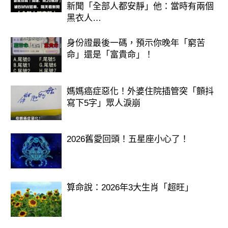
新聞「全部人都安靜」他：當時有兩個
黑衣人…
身份證最後一碼，預示你晚年「窮苦
命」還是「富貴命」！
媽媽癌症惡化！外婆住院插管突「顫抖
寫下5字」眾人淚崩
2026舊愛回頭！五星座小心了！
算命說：2026年3大生肖「超旺」