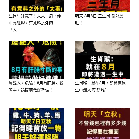
到了59歲，屬羊人的人生開始進入「成
生肖牛注意了！未來一周，命
明天 8月8日 三生肖 偏財最
果顯現期」。
中亮紅燈，有意料之外的
旺！...
「大...
關鍵字：回收、穩定、安定感
這時候的屬羊人，通常會出現幾種狀
態：
屬雞人，危險！8月有肝腸寸斷
生肖猴：就在8月，即將遭遇一
心態變柔，但不是軟弱，而是放下執著
的事，請提前做好準備！...
生中最大的“劫難”...
很多事情看開了，不再強求輸贏。
經濟或生活開始穩定
即使不是大富大貴，也會逐漸進入「不
缺、夠用、安心」的狀態。
家庭關係重新修復