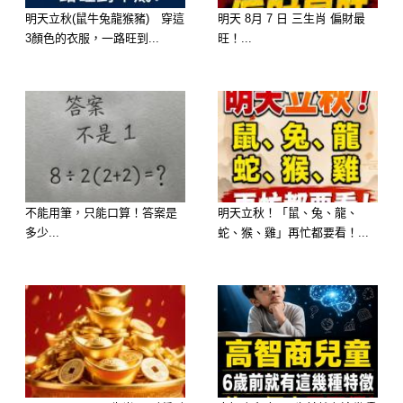
明天立秋(鼠牛兔龍猴豬) 穿這
明天 8月 7 日 三生肖 偏財最
這時的屬羊人通常會有幾個特徵：
3顏色的衣服，一路旺到...
旺！...
情感變得更純粹
會更珍惜家人與陪伴，而不是外在物
質。
性格更柔和
不能用筆，只能口算！答案是
明天立秋！「鼠、兔、龍、
年輕時的敏感與焦慮會減弱，取而代之
多少...
蛇、猴、雞」再忙都要看！...
的是包容與理解。
生活節奏慢下來
開始享受簡單的生活，例如散步、聊
天、家庭時光。