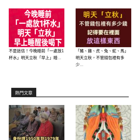
35歲的羊：壓力整合期，開始真正面對
現實
35歲左右的屬羊人，多半已經進入人生
責任最重的階段。
不是迷信！今晚睡前「一處放1
「豬、雞、虎、兔、蛇、馬」
杯水」明天立秋「早上」睡...
明天立秋，不管錢包裡有多
少...
這個階段的關鍵字是：撐、扛、調整
工作上：
熱門文章
容易遇到責任加重，但回報不一定對等
的狀況，會有一種「我很努力，但好像
還差一點」的感覺。
感情上：