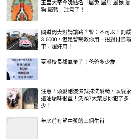
玉皇大帝今晚點名「屬兔 屬馬 屬猴 屬
狗 屬豬」注意了！
歡迎來下水道觀看更多都市傳說👉
https://lihi3.cc/c5H8h
國道閃大燈請讓路？警：不可以！罰緩
3-6000，但是警察教你用一招對付烏龜
車，超好用！
臺灣校長都氣暈了！爸爸多少歲
注意！頭髮剛浸濕就抹洗髮精，頭髮永
遠油垢味很重！洗頭7大禁忌你犯了多
少！
年底前有望中獎的三個生肖