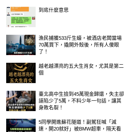
到底什麼意思
漁民捕獲533斤生蠔，被酒店老闆當場
70萬買下，撬開外殼後，所有人傻眼
了！
越老越漂亮的五大生肖女，尤其是第二
個
臺北高中生撿到45萬現金歸還，失主卻
誣陷少了5萬，不料少年一句話，讓其
身敗名裂！
5同學開進蘇花隧道！副駕狂喊「減
速，開20就好」被BMW超車，隔天看