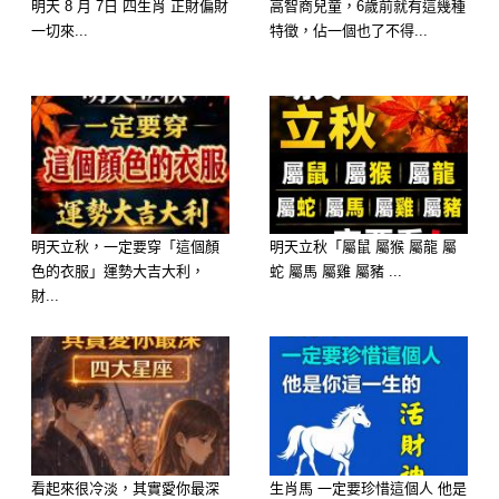
這個階段的福氣，往往不是「突然變
明天 8 月 7日 四生肖 正財偏財
高智商兒童，6歲前就有這幾種
一切來...
特徵，佔一個也了不得...
好」，而是過去人生累積的善意、人緣
與選擇，慢慢回流成一種安穩的晚年。
總結：屬羊人的人生，其實是「後勁型
福氣」
如果用一句話總結屬羊人的命運軌跡：
明天立秋，一定要穿「這個顏
明天立秋「屬鼠 屬猴 屬龍 屬
色的衣服」運勢大吉大利，
蛇 屬馬 屬雞 屬豬 ...
財...
前期吃情緒，中期學界線，後期得安
穩。
屬羊人不是走「一路順遂」的類型，而
是：
越懂得保護自己，後面越幸福
看起來很冷淡，其實愛你最深
生肖馬 一定要珍惜這個人 他是