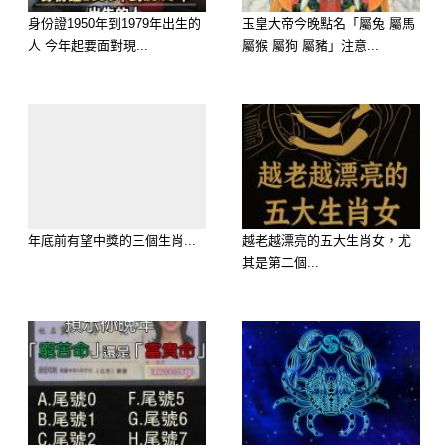
容易在關係中過度付出，開始意識到
身份證1950年到1979年出生的
玉皇大帝今晚點名「屬兔 屬馬
「不能一直委屈自己」。
人 今年起要面對現...
屬猴 屬狗 屬豬」注意...
內在狀態：
會開始懷疑自己選擇的方向，但其實這
不是倒退，而是人生開始進入「修正路
線」的階段。
年底前有望中獎的三個生肖...
越老越漂亮的五大生肖女，尤
這一階段的屬羊人，如果願意調整邊界
其是第二個...
感（不再一味付出），後面的運勢會明
顯轉強。
47歲的羊：人生重新排序，開始分出勝
負