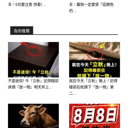
但無論哪一種，本質都是「不再勉
羊，6月要注意 快看!...
羊、屬狗一定要穿「這顏色
強」。
的...
人際關係：
為你推薦
會開始明顯減少不必要的社交，留下真
正重要的人。
心態轉變：
屬羊人在這時候會變得更清醒，開始懂
得「善良要有界線」。
不是迷信! 今『立秋』記得睡前
就在今天「立秋」晚上！記得
床頭『放一物』明天早上...
睡前在枕頭下「放一物」第
二...
這一階段如果走得好，後半生會越來越
輕鬆，不再被情緒與人情綁住。
59歲的羊：收成期開始，福氣逐漸顯現