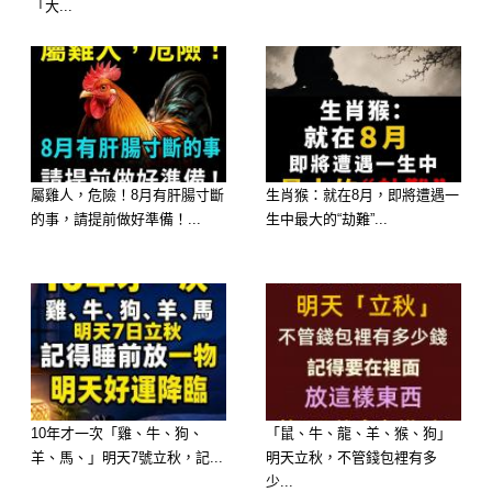
「大...
性格延伸，而不是單純宿命論。
屬羊人的基本底層性格
屬羊的人通常有幾個共同特質：
內心細膩敏感，容易替別人著想
屬雞人，危險！8月有肝腸寸斷
生肖猴：就在8月，即將遭遇一
的事，請提前做好準備！...
生中最大的“劫難”...
不喜歡衝突，寧可自己吞下壓力
對情感依附度高，重視家庭與安全感
外表柔和，但內心其實很有韌性，只是
不輕易表現
他們的人生不像爆發型，而是「慢熱累
積型」，前期看似普通，中後期才逐漸
10年才一次「雞、牛、狗、
「鼠、牛、龍、羊、猴、狗」
羊、馬、」明天7號立秋，記...
明天立秋，不管錢包裡有多
顯現真正的命運厚度。
少...