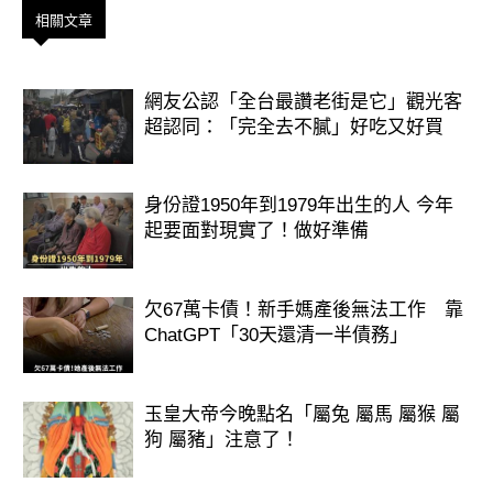
相關文章
這件事也讓不少人開始反思——
看似平靜的環境，背後可能藏著未知風
險；
網友公認「全台最讚老街是它」觀光客
超認同：「完全去不膩」好吃又好買
而人類一時的放生或棄養，卻可能對生
態造成長期影響。
身份證1950年到1979年出生的人 今年
起要面對現實了！做好準備
有些東西，一旦進入自然，就不再只是
「一隻寵物」那麼簡單。
欠67萬卡債！新手媽產後無法工作 靠
ChatGPT「30天還清一半債務」
玉皇大帝今晚點名「屬兔 屬馬 屬猴 屬
狗 屬豬」注意了！