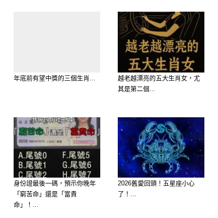
年底前有望中獎的三個生肖...
越老越漂亮的五大生肖女，尤
其是第二個...
身份證最後一碼，預示你晚年
2026舊愛回頭！五星座小心
「窮苦命」還是「富貴
了！...
命」！...