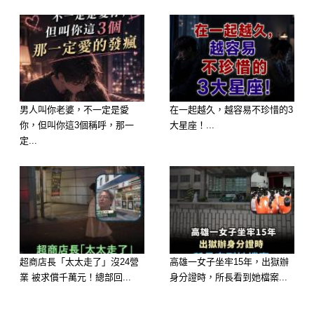
靜地盤踞在泥濘之中。
走近一看，他整個人愣住。
那竟然是數條體型驚人的
鱷魚龜
！
男人叫你老婆，不一定是愛
在一起越久，越容易不珍惜的3
你，但叫你這3個稱呼，那一
大星座！...
有的龜殼巨大到像石頭，有的嘴巴微
定...
張，帶著鋸齒狀的利喙，看起來就像遠
古生物。
更可怕的是——
牠們幾乎與泥巴融為一體，平常根本看
超商店長「太太走了」沒24營
高雄一女子坐牢15年，出獄辦
不出來。
業 被求償千萬元！總部回...
身分證時，所長看到她檔案...
專家後來解釋，
鱷魚龜
屬於外來種，攻