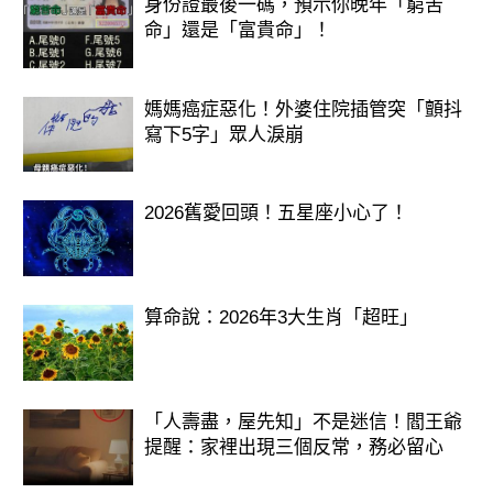
身份證最後一碼，預示你晚年「窮苦
命」還是「富貴命」！
媽媽癌症惡化！外婆住院插管突「顫抖
寫下5字」眾人淚崩
2026舊愛回頭！五星座小心了！
算命說：2026年3大生肖「超旺」
「人壽盡，屋先知」不是迷信！閻王爺
提醒：家裡出現三個反常，務必留心