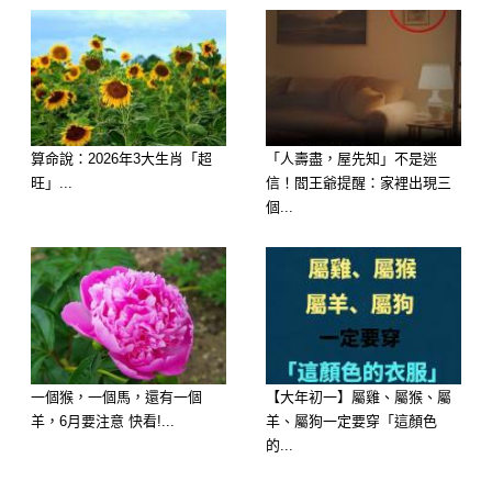
苗栗塘主養50只鵝被吃37只，一怒之
下抽乾湖水尋找真兇，看清湖底的東西
算命說：2026年3大生肖「超
「人壽盡，屋先知」不是迷
後徹底傻眼了…
旺」...
信！閻王爺提醒：家裡出現三
個...
在
苗栗
一處偏僻的農塘旁，塘主老林養
了50隻鵝，平時放養在湖邊活動，既省
飼料，也讓鵝長得更健康。
一個猴，一個馬，還有一個
【大年初一】屬雞、屬猴、屬
羊，6月要注意 快看!...
羊、屬狗一定要穿「這顏色
的...