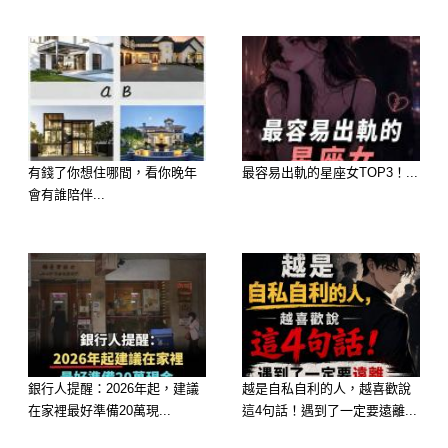
鄰居都覺得他太誇張，但他心裡只有一
個念頭——一定要把「吃鵝的東西」找
出來。
幾天後，水位逐漸下降。
有錢了你想住哪間，看你晚年
最容易出軌的星座女TOP3！...
會有誰陪伴...
原本混濁的水面，開始露出湖底的輪
廓。
而當水幾乎見底時——
他看見了。
銀行人提醒：2026年起，建議
越是自私自利的人，越喜歡說
在家裡最好準備20萬現...
這4句話！遇到了一定要遠離...
不是一隻，而是好幾團扭動的黑影，靜