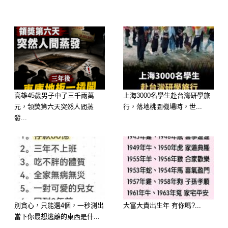
短短不到一週——
50隻，剩下13隻。
整整37隻，就像憑空消失一樣。
老林越想越不對勁。
高雄45歲男子中了三千兩萬
上海3000名學生赴台灣研學旅
元，領獎第六天突然人間蒸
行，落地桃園機場時，世...
如果是野狗，不可能沒有血跡；
發...
如果是人為偷竊，也不可能一點動靜都
沒有。
唯一的可能——就在水裡。
別貪心，只能選4個，一秒測出
大富大貴出生年 有你嗎?...
他決定做一個瘋狂的舉動：把整個池塘
當下你最想逃離的東西是什...
的水抽乾。