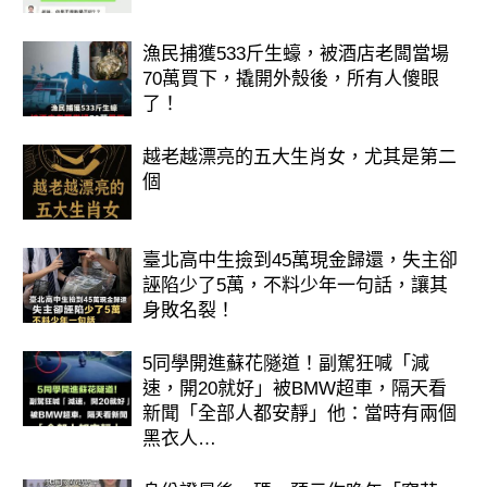
漁民捕獲533斤生蠔，被酒店老闆當場
70萬買下，撬開外殼後，所有人傻眼
了！
越老越漂亮的五大生肖女，尤其是第二
個
臺北高中生撿到45萬現金歸還，失主卻
誣陷少了5萬，不料少年一句話，讓其
身敗名裂！
5同學開進蘇花隧道！副駕狂喊「減
速，開20就好」被BMW超車，隔天看
新聞「全部人都安靜」他：當時有兩個
黑衣人…