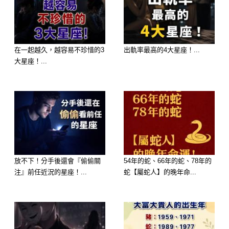
總共是：
3 + 3 + 3 + 2 + 2 + 2 + 1 = 16個「3」
在一起越久，越容易不珍惜的3
出軌率最高的4大星座！...
大星座！...
如果連圖片下方文字「你能找到幾個3
測你的細心程度」中的兩個「3」也算
進去，則會變成：
18個「3」
很多人第一次只看到10個左右，能找到
放不下！分手後還會『偷偷關
54年的蛇、66年的蛇、78年的
注』前任近況的星座！...
蛇【屬蛇人】的晚年命...
16以上的人，觀察力真的不錯！