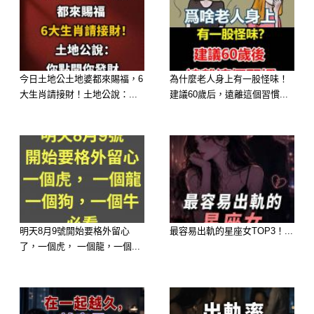
公車號碼：3334 → 有 3 個「3」
今日土地公土地婆都來賜福，6
為什麼老人身上有一股怪味！
汽車車牌：1333 → 有 3 個「3」
大生肖請接財！土地公說：...
建議60歲后，遠離這個習慣...
機車車牌：3323 → 有 3 個「3」
腳踏車號碼：313 → 有 2 個「3」
電子時鐘：13:23 → 有 2 個「3」
明天8月9號開始要格外留心
最容易出軌的星座女TOP3！...
女生衣服：33 → 有 2 個「3」
了，一個虎， 一個龍，一個...
題目文字：「幾個3」→ 有 1 個「3」