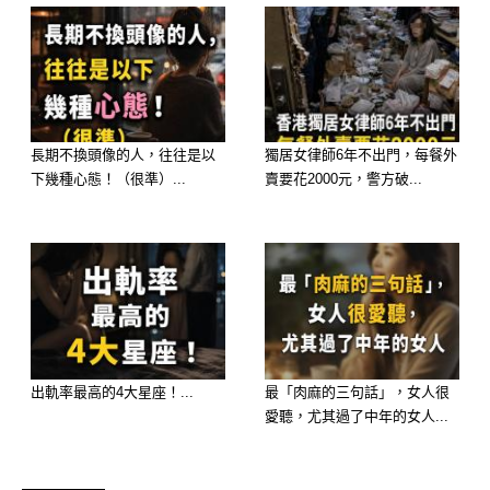
擊性強、咬合力驚人，會潛伏在水中，
利用偽裝等待獵物靠近。一旦鵝下水或
靠近水邊，很可能瞬間被拖入水中。
難怪沒有掙扎痕跡。
長期不換頭像的人，往往是以
獨居女律師6年不出門，每餐外
下幾種心態！（很準）...
賣要花2000元，警方破...
因為一切，都發生在水裡。
老林當場說不出話。
他怎麼也沒想到，自己養了多年的池
塘，竟然成了掠食者的溫床。
出軌率最高的4大星座！...
最「肉麻的三句話」，女人很
而這些龜，很可能是被人隨意棄養後，
愛聽，尤其過了中年的女人...
在野外繁殖、長大。