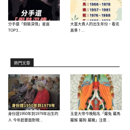
分手還「假裝深情」星座
大富大貴人的出生年份，看完
TOP3...
真準！...
歡迎來下水道觀看更多都市傳說👉
熱門文章
https://lihi3.cc/c5H8h
延伸閱讀
苗栗塘主養50隻鵝被吃37隻，一怒之
下抽乾湖水尋找真兇，看清湖底的東西
身份證1950年到1979年出生的
玉皇大帝今晚點名「屬兔 屬馬
後傻眼了…
人 今年起要面對現...
屬猴 屬狗 屬豬」注意...