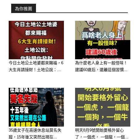
為你推薦
一切原本都很正常。
今日土地公土地婆都來賜福，6
為什麼老人身上有一股怪味！
大生肖請接財！土地公說：...
建議60歲后，遠離這個習慣...
直到某天早上，他發現少了幾隻。
一開始，他以為只是走失，或被附近野
狗叼走。但接下來幾天，鵝的數量持續
減少，而且幾乎沒有留下太多掙扎痕
跡。
35歲女子在高速休息站莫名失
明天8月9號開始要格外留心
蹤，15年後又突然出現在...
了，一個虎， 一個龍，一個...