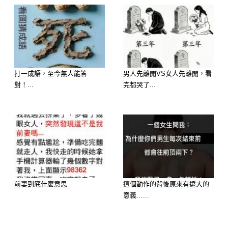
1. 巧克力 (Chocolate)
濃郁、絲滑、帶來幸福感的滋味。
打一成語，至今無人能答
男人先離開VS女人先離開，看
2. 軟糖 (Gummy Candy)
對！...
完都哭了...
Q彈、多變、充滿童趣的口感。
3. 硬糖 (Hard Candy)
清脆、持久、帶來多層次的風味。
前妻到底什麼意思
這個動作的背後原來有遠大的
意義…...
4. 酸味糖 (Sour Candy)