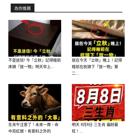
刺激、醒腦、帶來活力四射的感覺。
為你推薦
解答:
1. 巧克力 (Chocolate)
不是迷信! 今『立秋』記得睡前
就在今天「立秋」晚上！記得
床頭『放一物』明天早上...
睡前在枕頭下「放一物」第
二...
生肖牛注意了！未來一周，命
明天 8月8日 三生肖 偏財最
中亮紅燈，有意料之外的
旺！...