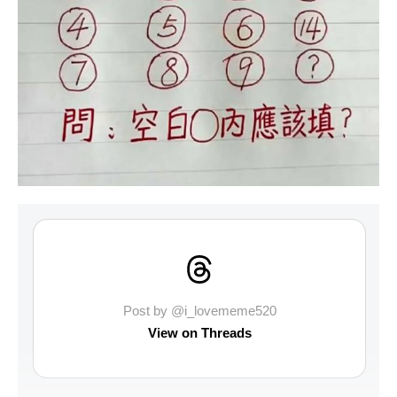
Post by @i_lovememe520
View on Threads