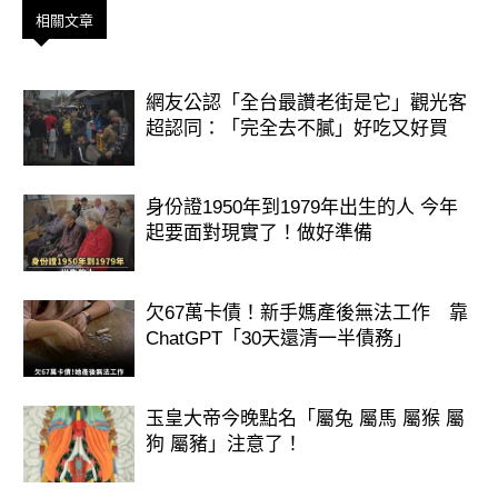
相關文章
你是一個 勇敢、直接、充滿活力 的
人。你喜歡刺激和冒險，不害怕表達自
己的想法。你充滿自信，勇於追求夢
網友公認「全台最讚老街是它」觀光客
超認同：「完全去不膩」好吃又好買
想，就像酸味糖一樣，帶給人意想不到
的驚喜和活力。
身份證1950年到1979年出生的人 今年
起要面對現實了！做好準備
欠67萬卡債！新手媽產後無法工作 靠
ChatGPT「30天還清一半債務」
玉皇大帝今晚點名「屬兔 屬馬 屬猴 屬
狗 屬豬」注意了！