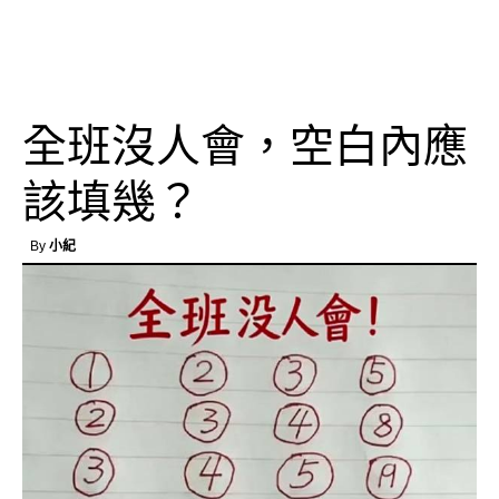
全班沒人會，空白內應
該填幾？
By
小紀