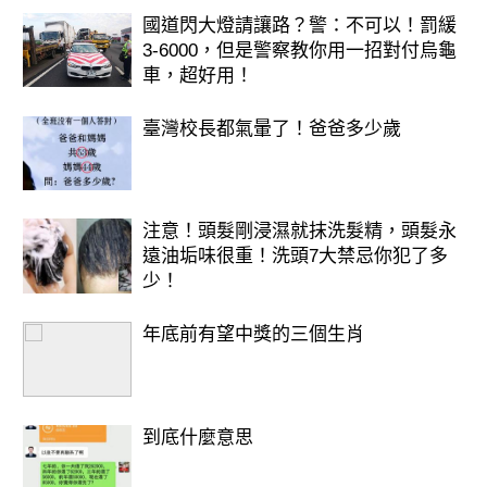
國道閃大燈請讓路？警：不可以！罰緩
3-6000，但是警察教你用一招對付烏龜
車，超好用！
臺灣校長都氣暈了！爸爸多少歲
注意！頭髮剛浸濕就抹洗髮精，頭髮永
遠油垢味很重！洗頭7大禁忌你犯了多
少！
年底前有望中獎的三個生肖
到底什麼意思