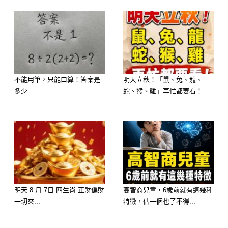
不能用筆，只能口算！答案是
明天立秋！「鼠、兔、龍、
多少...
蛇、猴、雞」再忙都要看！...
你是一個 堅強、獨立、有個性 的人。
你外表看似冷靜，內心卻充滿熱情。你
明天 8 月 7日 四生肖 正財偏財
高智商兒童，6歲前就有這幾種
喜歡挑戰自我，不輕易妥協，就像硬糖
一切來...
特徵，佔一個也了不得...
一樣，需要時間慢慢品味，才能發現其