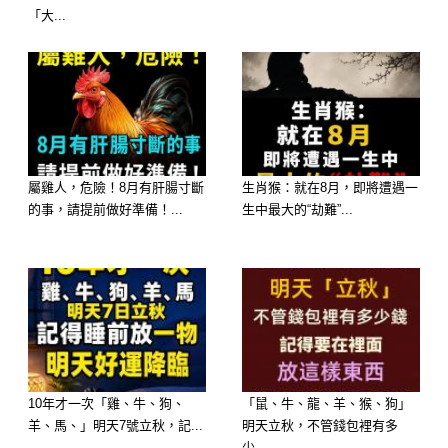
「大...
你是一個 成熟、穩重、感性 的人。你
追求高品質的生活，懂得享受美好事
物。你內心溫柔，情感豐富，渴望深刻
的連結。你就像巧克力一樣，給人一種
溫暖、可靠的感覺，讓人想要依賴。
屬雞人，危險！8月有肝腸寸斷
生肖猴：就在8月，即將遭遇一
的事，請提前做好準備！...
生中最大的“劫難”...
2. 軟糖 (Gummy Candy)
10年才一次「雞、牛、狗、
「鼠、牛、龍、羊、猴、狗」
羊、馬、」明天7號立秋，記...
明天立秋，不管錢包裡有多
少...