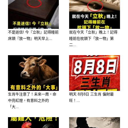
–
不是迷信! 今『立秋』記得睡前
就在今天「立秋」晚上！記得
–
床頭『放一物』明天早上...
睡前在枕頭下「放一物」第
二...
—
–
–
生肖牛注意了！未來一周，命
明天 8月8日 三生肖 偏財最
中亮紅燈，有意料之外的
旺！...
–
「大...
–