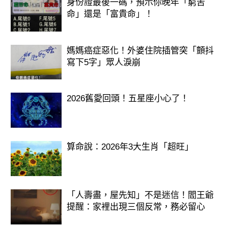
身份證最後一碼，預示你晚年「窮苦
命」還是「富貴命」！
媽媽癌症惡化！外婆住院插管突「顫抖
寫下5字」眾人淚崩
2026舊愛回頭！五星座小心了！
算命說：2026年3大生肖「超旺」
「人壽盡，屋先知」不是迷信！閻王爺
提醒：家裡出現三個反常，務必留心