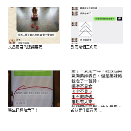
文昌帝君的建議要聽...
到底幾個三角形
歡迎來下水道觀看更多都市傳說👉
https://lihi3.cc/c5H8h
延伸閱讀———————
糖果心理測驗：你的甜蜜個性是什麼？
醫生已經暗示了！
弟妹是什麼意思…...
請憑直覺選擇以下一種你最喜歡的糖
果：