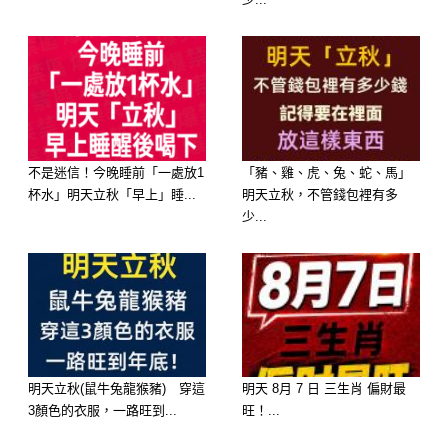
不是迷信！今晚睡前「一處放1
「豬、雞、虎、兔、蛇、馬」
你是一個 活潑、開朗、充滿童心 的
杯水」明天立秋「早上」睡...
明天立秋，不管錢包裡有多
人。你樂於嘗試新事物，對世界充滿好
少...
奇。你無拘無束，喜歡自由自在的生
活，就像軟糖一樣，充滿了無限的可能
性和趣味。
3. 硬糖 (Hard Candy)
明天立秋(鼠牛兔龍猴豬) 穿這
明天 8月 7 日 三生肖 偏財最
3顏色的衣服，一路旺到...
旺！...