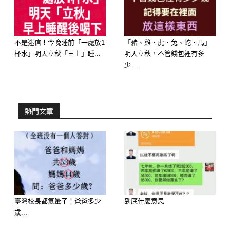
不是迷信！今晚睡前「一處放1
「豬、雞、虎、兔、蛇、馬」
杯水」明天立秋「早上」睡...
明天立秋，不管錢包裡有多
少...
熱門文章
想知道財運狀況嗎？免費測驗
>>>>
https://lihi.cc/Ozo8m
臺灣校長都氣暈了！爸爸多少
到底什麼意思
歲...