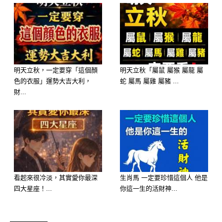
中的美好。
4. 酸味糖 (Sour Candy)
明天立秋，一定要穿「這個顏
明天立秋「屬鼠 屬猴 屬龍 屬
色的衣服」運勢大吉大利，
蛇 屬馬 屬雞 屬豬 ...
財...
看起來很冷淡，其實愛你最深
生肖馬 一定要珍惜這個人 他是
四大星座！...
你這一生的活財神...