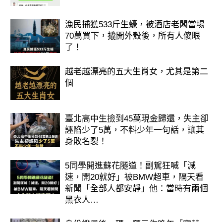
漁民捕獲533斤生蠔，被酒店老闆當場
70萬買下，撬開外殼後，所有人傻眼
了！
越老越漂亮的五大生肖女，尤其是第二
個
臺北高中生撿到45萬現金歸還，失主卻
誣陷少了5萬，不料少年一句話，讓其
身敗名裂！
5同學開進蘇花隧道！副駕狂喊「減
速，開20就好」被BMW超車，隔天看
新聞「全部人都安靜」他：當時有兩個
黑衣人…