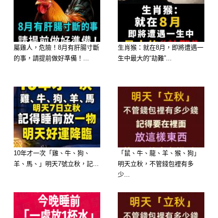
–
–
屬雞人，危險！8月有肝腸寸斷
生肖猴：就在8月，即將遭遇一
的事，請提前做好準備！...
生中最大的“劫難”...
–
–
–
–
10年才一次「雞、牛、狗、
「鼠、牛、龍、羊、猴、狗」
羊、馬、」明天7號立秋，記...
明天立秋，不管錢包裡有多
少...
–