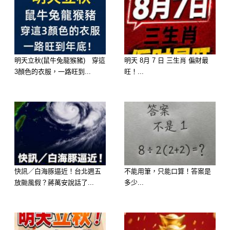
解答:
1. 巧克力 (Chocolate)
明天立秋(鼠牛兔龍猴豬) 穿這
明天 8月 7 日 三生肖 偏財最
3顏色的衣服，一路旺到...
旺！...
快訊／白海豚逼近！台北週五
不能用筆，只能口算！答案是
放颱風假？蔣萬安說話了...
多少...