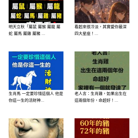
明天立秋「屬鼠 屬猴 屬龍 屬
看起來很冷淡，其實愛你最深
蛇 屬馬 屬雞 屬豬 ...
四大星座！...
你是一個 活潑、開朗、充滿童心 的
人。你樂於嘗試新事物，對世界充滿好
奇。你無拘無束，喜歡自由自在的生
活，就像軟糖一樣，充滿了無限的可能
性和趣味。
生肖馬 一定要珍惜這個人 他是
老人言：生肖雞，如果出生在
你這一生的活財神...
這兩個年份，命超好！...
3. 硬糖 (Hard Candy)