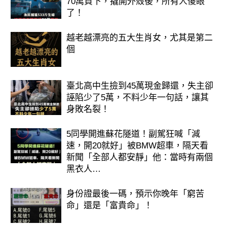
70萬買下，撬開外殼後，所有人傻眼
了！
越老越漂亮的五大生肖女，尤其是第二
個
臺北高中生撿到45萬現金歸還，失主卻
誣陷少了5萬，不料少年一句話，讓其
身敗名裂！
5同學開進蘇花隧道！副駕狂喊「減
速，開20就好」被BMW超車，隔天看
新聞「全部人都安靜」他：當時有兩個
黑衣人…
身份證最後一碼，預示你晚年「窮苦
命」還是「富貴命」！