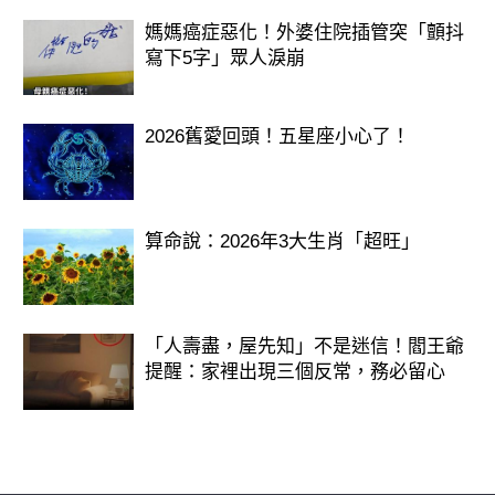
媽媽癌症惡化！外婆住院插管突「顫抖
寫下5字」眾人淚崩
2026舊愛回頭！五星座小心了！
算命說：2026年3大生肖「超旺」
「人壽盡，屋先知」不是迷信！閻王爺
提醒：家裡出現三個反常，務必留心