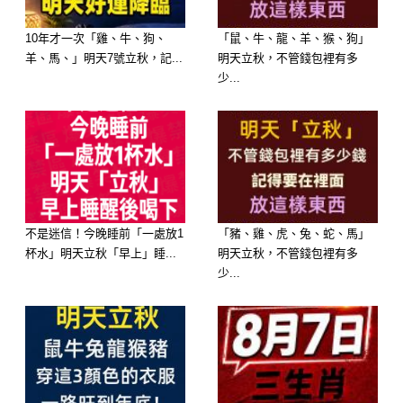
–
10年才一次「雞、牛、狗、
「鼠、牛、龍、羊、猴、狗」
–
羊、馬、」明天7號立秋，記...
明天立秋，不管錢包裡有多
少...
–
–
不是迷信！今晚睡前「一處放1
「豬、雞、虎、兔、蛇、馬」
杯水」明天立秋「早上」睡...
明天立秋，不管錢包裡有多
–
少...
–
–