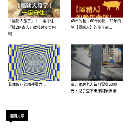
「屬豬人發了」！一定守住
48年的豬、60年的豬、72年的
「這2個貴人」數錢數到笑呵
豬【屬豬人】的晚年命...
呵...
看你近期的精神壓力...
臺北獨居老人每月電費5000
你是一個 堅強、獨立、有個性 的人。
元，兒子查不出原因後直接...
你外表看似冷靜，內心卻充滿熱情。你
喜歡挑戰自我，不輕易妥協，就像硬糖
相關文章
一樣，需要時間慢慢品味，才能發現其
中的美好。