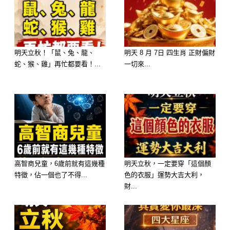
你是一個 成熟、穩重、感性 的人。你
追求高品質的生活，懂得享受美好事
物。你內心溫柔，情感豐富，渴望深刻
明天立秋！「鼠、兔、龍、
明天 8 月 7日 四生肖 正財偏財
的連結。你就像巧克力一樣，給人一種
蛇、猴、雞」再忙都要看！...
一切來...
溫暖、可靠的感覺，讓人想要依賴。
2. 軟糖 (Gummy Candy)
高智商兒童，6歲前就有這幾種
明天立秋，一定要穿「這個顏
特徵，佔一個也了不得...
色的衣服」運勢大吉大利，
財...