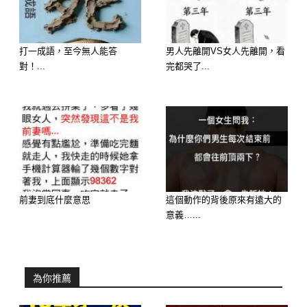
打一成語，至今無人能答
男人先離開VS女人先離開，看
對！...
完都哭了...
想知道財運狀況嗎？免費測驗
>>>>https://lihi.cc/Ozo8m
延伸閱讀———————
前妻到底什麼意思
這個動作的背後原來有遠大的
意義…...
糖果心理測驗：你的甜蜜個性是什麼？
請憑直覺選擇以下一種你最喜歡的糖
為你推薦
果：