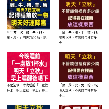
1. 巧克力 (Chocolate)
濃郁、絲滑、帶來幸福感的滋味。
10年才一次「雞、牛、狗、
「鼠、牛、龍、羊、猴、狗」
2. 軟糖 (Gummy Candy)
羊、馬、」明天7號立秋，記...
明天立秋，不管錢包裡有多
少...
Q彈、多變、充滿童趣的口感。
3. 硬糖 (Hard Candy)
清脆、持久、帶來多層次的風味。
不是迷信！今晚睡前「一處放1
「豬、雞、虎、兔、蛇、馬」
4. 酸味糖 (Sour Candy)
杯水」明天立秋「早上」睡...
明天立秋，不管錢包裡有多
少...
刺激、醒腦、帶來活力四射的感覺。