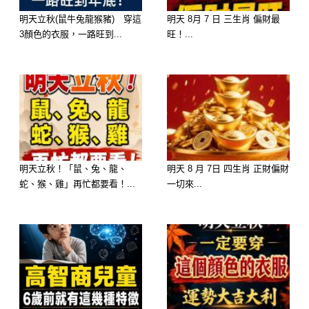
–
明天立秋(鼠牛兔龍猴豬) 穿這
明天 8月 7 日 三生肖 偏財最
3顏色的衣服，一路旺到...
旺！...
–
–
–
–
明天立秋！「鼠、兔、龍、
明天 8 月 7日 四生肖 正財偏財
蛇、猴、雞」再忙都要看！...
一切來...
–