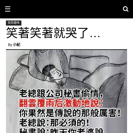
☰
搞笑趣味
笑著笑著就哭了…
By
小紀