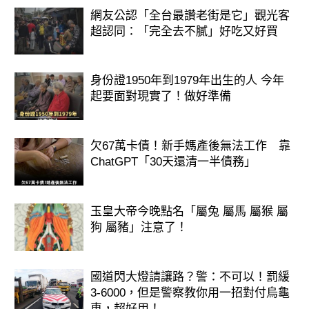
網友公認「全台最讚老街是它」觀光客
4. 酸味糖 (Sour Candy)
超認同：「完全去不膩」好吃又好買
身份證1950年到1979年出生的人 今年
起要面對現實了！做好準備
欠67萬卡債！新手媽產後無法工作 靠
ChatGPT「30天還清一半債務」
玉皇大帝今晚點名「屬兔 屬馬 屬猴 屬
狗 屬豬」注意了！
國道閃大燈請讓路？警：不可以！罰緩
3-6000，但是警察教你用一招對付烏龜
你是一個 勇敢、直接、充滿活力 的
車，超好用！