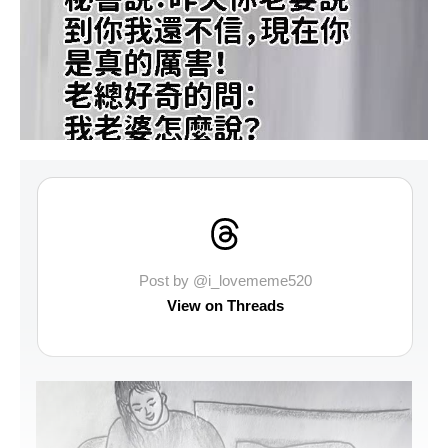
Post by @i_lovememe520
View on Threads