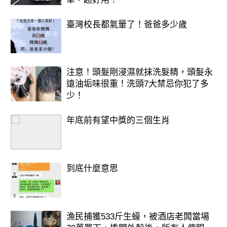
人。你喜歡刺激和冒險，不害怕表達自
臺灣校長都氣暈了！爸爸多少歲
己的想法。你充滿自信，勇於追求夢
想，就像酸味糖一樣，帶給人意想不到
的驚喜和活力。
注意！頭髮剛浸濕就抹洗髮精，頭髮永
遠油垢味很重！洗頭7大禁忌你犯了多
少！
年底前有望中獎的三個生肖
到底什麼意思
漁民捕獲533斤生蠔，被酒店老闆當場