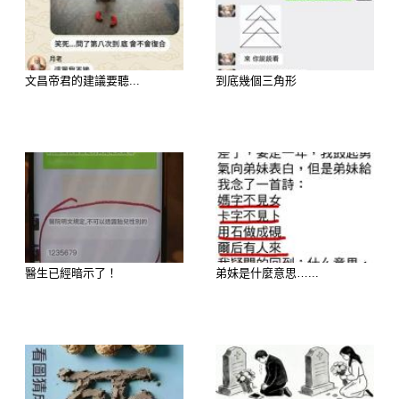
文昌帝君的建議要聽...
到底幾個三角形
歡迎來下水道觀看更多都市傳說👉
醫生已經暗示了！
弟妹是什麼意思…...
https://lihi3.cc/c5H8h