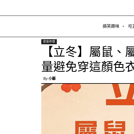
搞笑趣味
吃
星座命理
【立冬】屬鼠、
量避免穿這顏色衣
By
小蘇