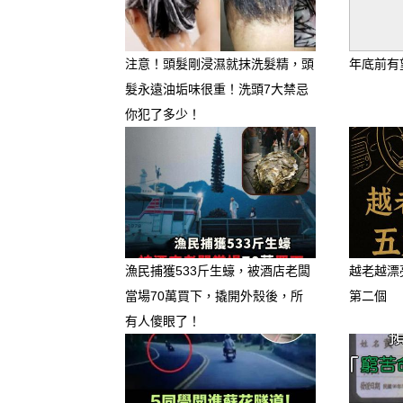
立冬之後，天地間的水氣能量
注意！頭髮剛浸濕就抹洗髮精，頭
年底前有
能幫助這四個生肖在能量轉換
髮永遠油垢味很重！洗頭7大禁忌
你犯了多少！
漁民捕獲533斤生蠔，被酒店老闆
越老越漂
當場70萬買下，撬開外殼後，所
第二個
有人傻眼了！