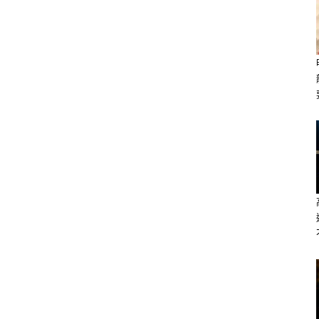
、草綠色等木色系
冬期間感到身心疲憊、健康運下降，也可
中的阻力。
>>https://lihi.cc/Ozo8m