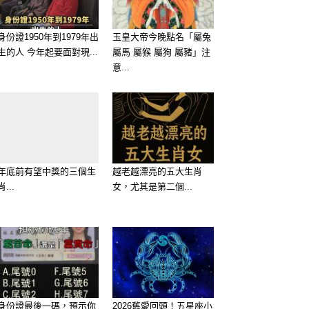
身份證1950年到1979年出
玉皇大帝今晚點名「屬兔
生的人 今年起要面對現...
屬馬 屬猴 屬狗 屬豬」注
意...
年底前有望中獎的三個生
越老越漂亮的五大生肖
肖...
女，尤其是第二個...
身份證最後一碼，預示你
2026舊愛回頭！五星座小