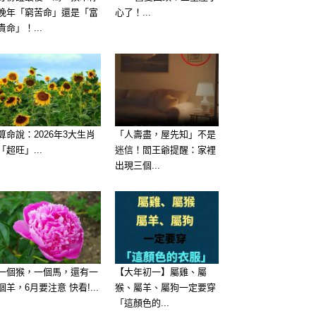
晚年「窮苦命」還是「富
心了！...
貴命」！...
算命說：2026年3大生肖
「人壽盡，屋先知」不是
「超旺」...
迷信！閻王爺提醒：家裡
出現三個...
一個猴，一個馬，還有一
【大年初一】屬雞、屬
個羊，6月要注意 快看!...
猴、屬羊、屬狗一定要穿
「這顏色的...