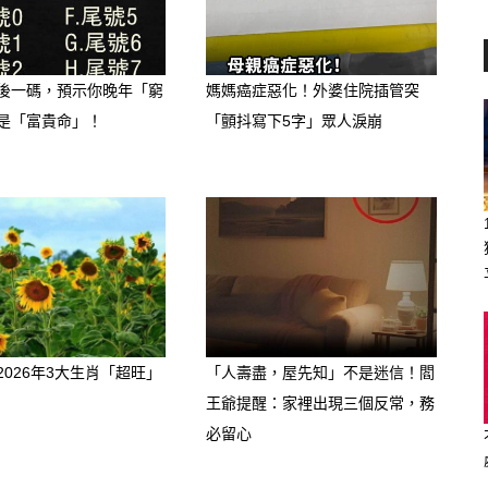
避色指南
（五行屬水）
後一碼，預示你晚年「窮
媽媽癌症惡化！外婆住院插管突
是「富貴命」！
「顫抖寫下5字」眾人淚崩
會壓制水的能量，導致屬水生肖的財運和
、咖啡色、棕色等土色系
冬期間感到壓力大、動力不足，可能會有
2026年3大生肖「超旺」
「人壽盡，屋先知」不是迷信！閻
王爺提醒：家裡出現三個反常，務
必留心