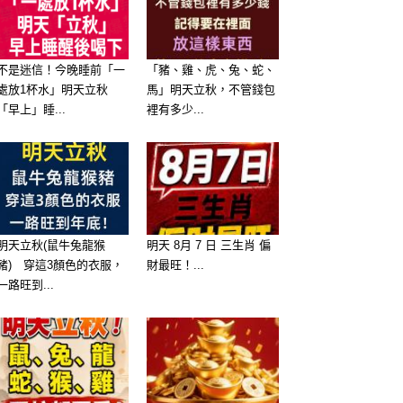
不是迷信！今晚睡前「一
「豬、雞、虎、兔、蛇、
處放1杯水」明天立秋
馬」明天立秋，不管錢包
「早上」睡...
裡有多少...
明天立秋(鼠牛兔龍猴
明天 8月 7 日 三生肖 偏
豬) 穿這3顏色的衣服，
財最旺！...
一路旺到...