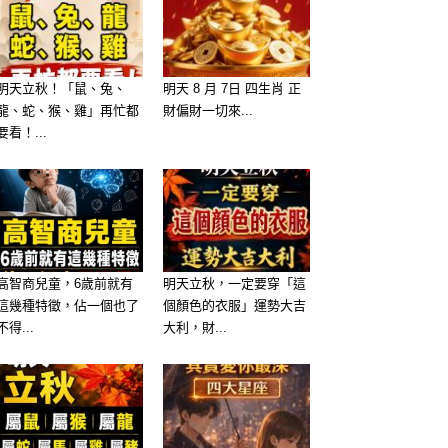
明天立秋！「鼠、兔、
明天 8 月 7日 四生肖 正
龍、蛇、猴、雞」再忙都
財偏財一切來...
要看！...
高智商兒童，6歲前就有
明天立秋，一定要穿「這
這幾種特徵，佔一個也了
個顏色的衣服」運勢大吉
不得...
大利，財...