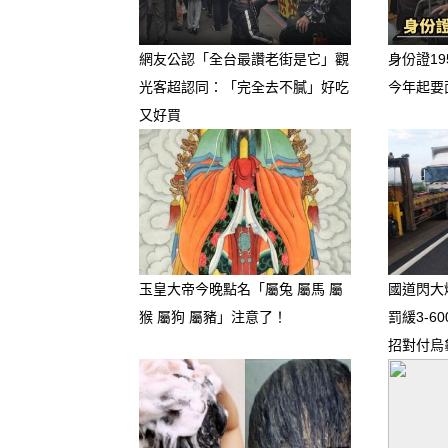
網友公認「全台最讚老街是它」觀
身份證19
光客超認同：「完全去不膩」好吃
今年起要
又好買
玉皇大帝今晚點名「屬兔 屬馬 屬
國道閃大
猴 屬狗 屬豬」注意了！
罰緩3-6
招對付烏