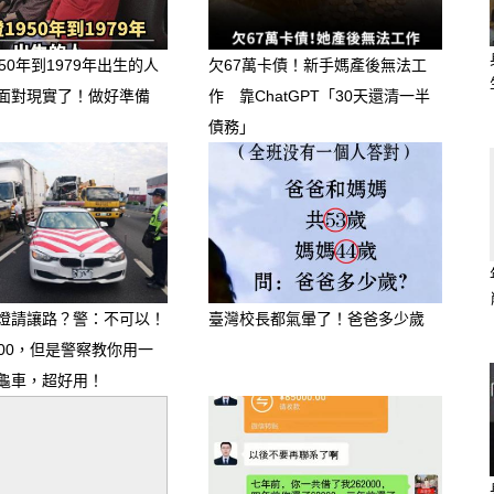
50年到1979年出生的人
欠67萬卡債！新手媽產後無法工
面對現實了！做好準備
作 靠ChatGPT「30天還清一半
債務」
燈請讓路？警：不可以！
臺灣校長都氣暈了！爸爸多少歲
000，但是警察教你用一
龜車，超好用！