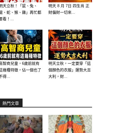
明天立秋！「鼠、兔、
明天 8 月 7日 四生肖 正
龍、蛇、猴、雞」再忙都
財偏財一切來...
要看！...
高智商兒童，6歲前就有
明天立秋，一定要穿「這
這幾種特徵，佔一個也了
個顏色的衣服」運勢大吉
不得...
大利，財...
熱門文章