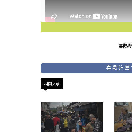
歡迎來佛道禪心觀看更多風水
喜歡我
👉
https://lihi3.cc/VEY5Q
喜歡這篇
相關文章