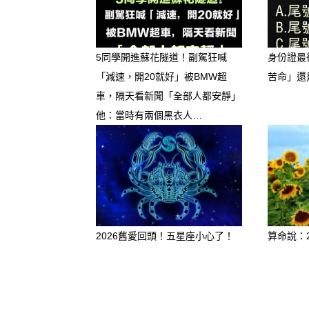
🚨 四大生肖立冬日（11/7）
1. 🐭 生肖鼠 & 🐗 生肖豬
5同學開進蘇花隧道！副駕狂喊
身份證最
「減速，開20就好」被BMW超
苦命」還
本命五行： 鼠、豬皆屬水。
車，隔天看新聞「全部人都安靜」
他：當時有兩個黑衣人…
相剋原理： 土剋水。土色系
事業受到阻礙。
❌ 盡量避免穿： 黃色、米色
影響： 穿著土色系容易在立
2026舊愛回頭！五星座小心了！
算命說：
小人阻礙或投資失誤。