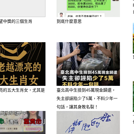
開始增強。避開相剋的顏色至關重要，
望中獎的三個生肖
到底什麼意思
期穩定氣場，達到趨吉避凶的效果！
亮的五大生肖女，尤其是
臺北高中生撿到45萬現金歸還，
失主卻誣陷少了5萬，不料少年一
句話，讓其身敗名裂！