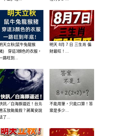
明天立秋(鼠牛兔龍猴
明天 8月 7 日 三生肖 偏
豬) 穿這3顏色的衣服，
財最旺！...
一路旺到...
快訊／白海豚逼近！台北
不能用筆，只能口算！答
週五放颱風假？蔣萬安說
案是多少...
話了...