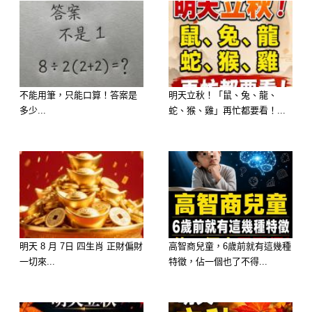
不能用筆，只能口算！答案是
明天立秋！「鼠、兔、龍、
多少...
蛇、猴、雞」再忙都要看！...
明天 8 月 7日 四生肖 正財偏財
高智商兒童，6歲前就有這幾種
一切來...
特徵，佔一個也了不得...