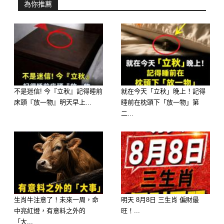
為你推薦
碼，因為他們的心態是：分手的決定很
痛苦，維持朋友關係又無法真的放下，
所以總是剪不斷理還亂，讓關係處於一
種曖昧不明的狀態。
不是迷信! 今『立秋』記得睡前
就在今天「立秋」晚上！記得
延伸閱讀———————
床頭『放一物』明天早上...
睡前在枕頭下「放一物」第
二...
生肖牛注意了！未來一周，命
明天 8月8日 三生肖 偏財最
中亮紅燈，有意料之外的
旺！...
「大...