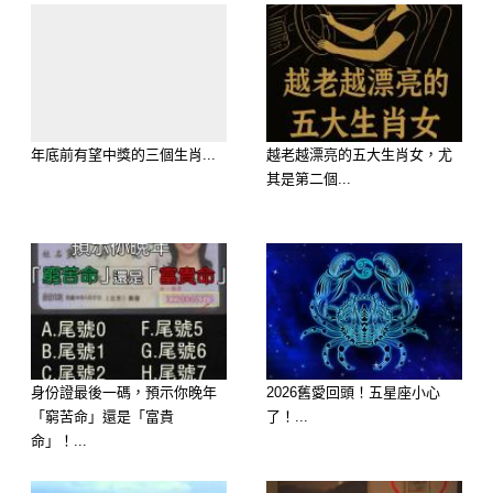
他們可能反覆聯繫，關心你的生活起
居，讓對方難以真正劃清界線。他們會
不斷嘗試修復，直到真的確定關係無法
挽回才會乾脆放手。
年底前有望中獎的三個生肖...
越老越漂亮的五大生肖女，尤
其是第二個...
身份證最後一碼，預示你晚年
2026舊愛回頭！五星座小心
「窮苦命」還是「富貴
了！...
命」！...