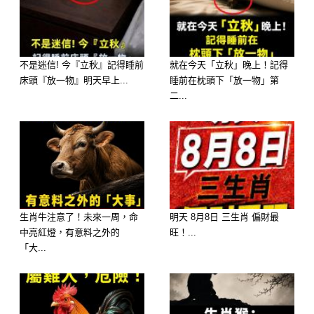
不是迷信! 今『立秋』記得睡前
就在今天「立秋」晚上！記得
🥇 TOP 1：雙魚座 ♓️ — 拒絕接受現
床頭『放一物』明天早上...
睡前在枕頭下「放一物」第
實，沉溺於悲劇！
二...
糾纏原因： 雙魚座是極致的浪漫主義
者和情感動物，他們「喜聚不喜散」。
分手對他們來說，就像是一場無法接受
的殘酷戲劇。他們很難相信這一切是真
生肖牛注意了！未來一周，命
明天 8月8日 三生肖 偏財最
的，會沉溺在過去美好的幻想中。
中亮紅燈，有意料之外的
旺！...
「大...
糾纏表現： 他們會用各種感性的、迷
糊的藉口來動搖對方的決心，不斷地聯