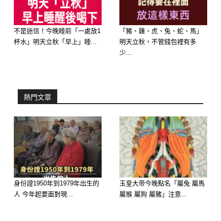
不是迷信！今晚睡前「一處放1
「豬、雞、虎、兔、蛇、馬」
杯水」明天立秋「早上」睡...
明天立秋，不管錢包裡有多
少...
🥈 TOP 2：巨蟹座 ♋️ — 缺乏安全感，
害怕失去！
熱門文章
糾纏原因： 巨蟹座將感情和家庭視為
最大的安全感來源。分手對他們來說，
是失去了最大的精神堡壘。他們害怕孤
單，對舊有的依賴和習慣難以割捨。
糾纏表現： 他們不會像雙魚那樣柔
身份證1950年到1979年出生的
玉皇大帝今晚點名「屬兔 屬馬
人 今年起要面對現...
屬猴 屬狗 屬豬」注意...
弱，但會用**「家庭」、「習慣」、
「我為你付出的一切」**來綁架對方。