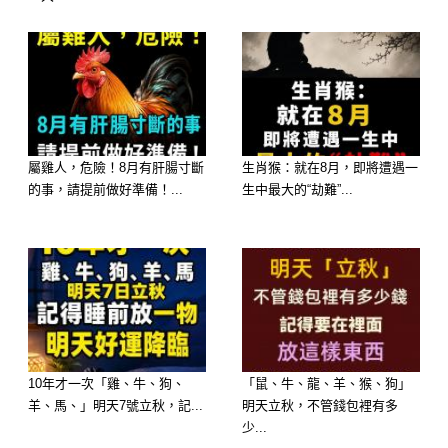
歡迎來下水道觀看更多都市傳說👉
https://lihi3.cc/c5H8h
屬雞人，危險！8月有肝腸寸斷
生肖猴：就在8月，即將遭遇一
的事，請提前做好準備！...
生中最大的“劫難”...
10年才一次「雞、牛、狗、
「鼠、牛、龍、羊、猴、狗」
羊、馬、」明天7號立秋，記...
明天立秋，不管錢包裡有多
少...