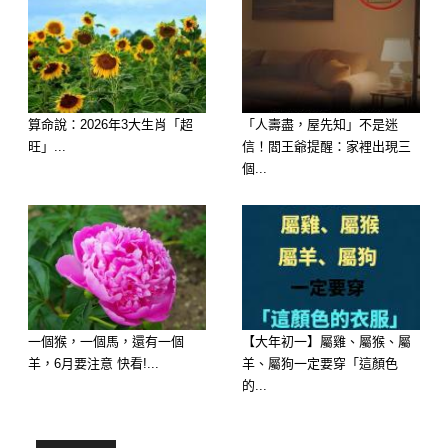
算命說：2026年3大生肖「超
「人壽盡，屋先知」不是迷
🥉 TOP 3：天秤座 ♎️ — 藕斷絲連，優
旺」...
信！閻王爺提醒：家裡出現三
柔寡斷！
個...
糾纏原因： 天秤座是和平與平衡的追
尋者，他們討厭衝突和做決定。他們往
往在分手後幾天又想起對方的好，害怕
做出「錯誤的」決定而後悔。
一個猴，一個馬，還有一個
【大年初一】屬雞、屬猴、屬
羊，6月要注意 快看!...
羊、屬狗一定要穿「這顏色
糾纏表現： 他們不是糾纏著要復合，
的...
而是糾纏在「分與合」的循環中。他們
容易出現「分了又和，和了又分」的戲