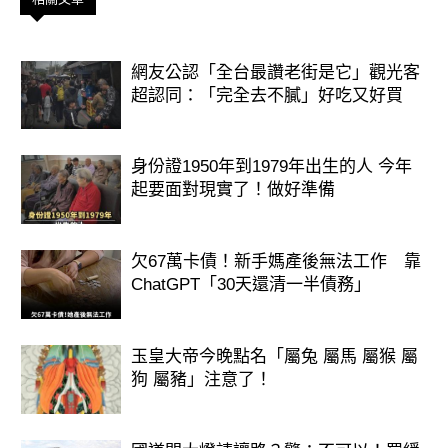
網友公認「全台最讚老街是它」觀光客
超認同：「完全去不膩」好吃又好買
身份證1950年到1979年出生的人 今年
起要面對現實了！做好準備
欠67萬卡債！新手媽產後無法工作 靠
ChatGPT「30天還清一半債務」
玉皇大帝今晚點名「屬兔 屬馬 屬猴 屬
狗 屬豬」注意了！