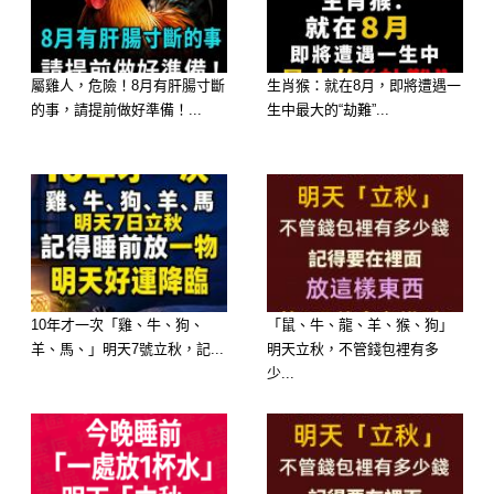
繫、回憶、甚至會讓自己顯得非常可
憐，試圖喚起對方的同情心來達到復合
的目的。在他們心中，分手可能只是對
屬雞人，危險！8月有肝腸寸斷
生肖猴：就在8月，即將遭遇一
方開的一個玩笑。
的事，請提前做好準備！...
生中最大的“劫難”...
10年才一次「雞、牛、狗、
「鼠、牛、龍、羊、猴、狗」
羊、馬、」明天7號立秋，記...
明天立秋，不管錢包裡有多
少...