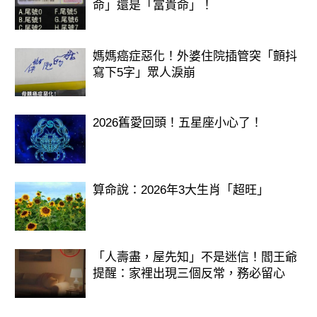
命」還是「富貴命」！
媽媽癌症惡化！外婆住院插管突「顫抖
寫下5字」眾人淚崩
2026舊愛回頭！五星座小心了！
算命說：2026年3大生肖「超旺」
「人壽盡，屋先知」不是迷信！閻王爺
提醒：家裡出現三個反常，務必留心