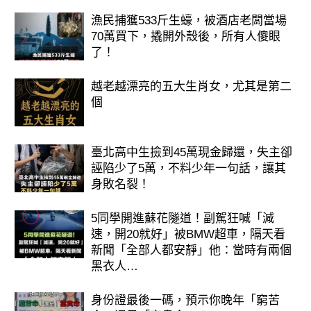
漁民捕獲533斤生蠔，被酒店老闆當場
70萬買下，撬開外殼後，所有人傻眼
了！
越老越漂亮的五大生肖女，尤其是第二
個
臺北高中生撿到45萬現金歸還，失主卻
誣陷少了5萬，不料少年一句話，讓其
身敗名裂！
5同學開進蘇花隧道！副駕狂喊「減
速，開20就好」被BMW超車，隔天看
新聞「全部人都安靜」他：當時有兩個
黑衣人…
身份證最後一碼，預示你晚年「窮苦