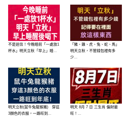
不是迷信！今晚睡前「一處放1
「豬、雞、虎、兔、蛇、馬」
杯水」明天立秋「早上」睡...
明天立秋，不管錢包裡有多
少...
明天立秋(鼠牛兔龍猴豬) 穿這
明天 8月 7 日 三生肖 偏財最
3顏色的衣服，一路旺到...
旺！...