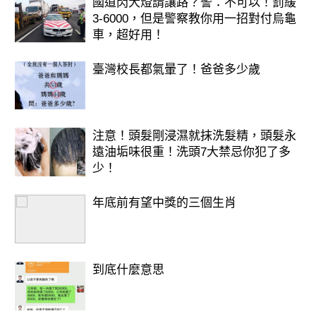
國道閃大燈請讓路？警：不可以！罰緩
3-6000，但是警察教你用一招對付烏龜
車，超好用！
臺灣校長都氣暈了！爸爸多少歲
注意！頭髮剛浸濕就抹洗髮精，頭髮永
遠油垢味很重！洗頭7大禁忌你犯了多
少！
年底前有望中獎的三個生肖
到底什麼意思