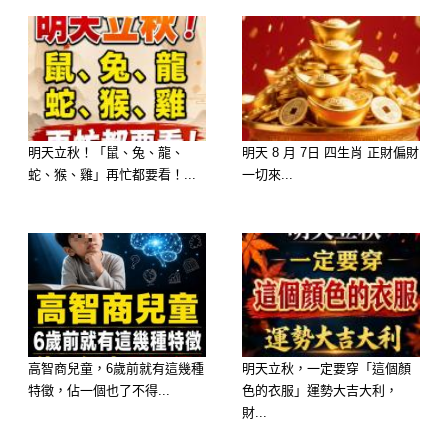
那等於是在「浪費對方的誠意」。
一頓飯不是只吃食物，更重要的是彼此
的交流。
💡 記得： 眼神交流比話題更重要，
明天立秋！「鼠、兔、龍、
明天 8 月 7日 四生肖 正財偏財
蛇、猴、雞」再忙都要看！...
一切來...
放下手機，抬起頭，尊重眼前的人。
🚫 3. 不要吃完就走
有些人飯一吃完就匆匆離場，
連一句「謝謝、下次我請」都沒有，
在別人心裡，那是「不懂情」的表現。
高智商兒童，6歲前就有這幾種
明天立秋，一定要穿「這個顏
對方花時間、花錢請你，
特徵，佔一個也了不得...
色的衣服」運勢大吉大利，
財...
你至少該留個幾分鐘聊聊、道個謝、表