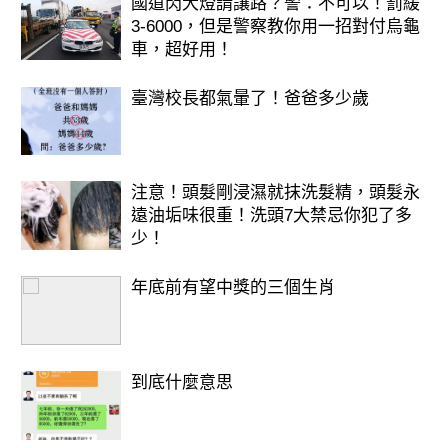
國道閃大燈請讓路？警：不可以！罰緩
3-6000，但是警察教你用一招對付烏龜
車，超好用！
臺灣校長都氣暈了！爸爸多少歲
注意！頭髮剛浸濕就抹洗髮精，頭髮永
遠油垢味很重！洗頭7大禁忌你犯了多
少！
年底前有望中獎的三個生肖
到底什麼意思