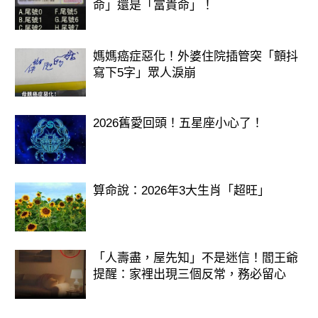
命」還是「富貴命」！
媽媽癌症惡化！外婆住院插管突「顫抖
寫下5字」眾人淚崩
2026舊愛回頭！五星座小心了！
算命說：2026年3大生肖「超旺」
「人壽盡，屋先知」不是迷信！閻王爺
提醒：家裡出現三個反常，務必留心