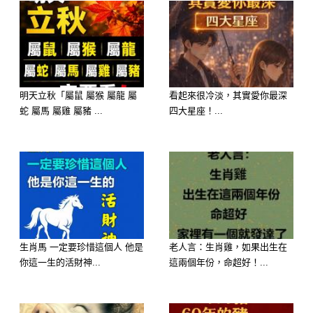
個心意。
💡 記得： 禮貌不是形式，而是人情的
溫度。
明天立秋「屬鼠 屬猴 屬龍 屬
看起來很冷淡，其實愛你最深
🚫 4. 不要事後沒表示
蛇 屬馬 屬雞 屬豬 ...
四大星座！...
請客不代表對方欠你，也不代表你不用
回饋。
下一次有機會時，主動請回、帶份小
禮、發句暖心訊息，
都是一種「懂得做人」的表現。
生肖馬 一定要珍惜這個人 他是
老人言：生肖雞，如果出生在
你這一生的活財神...
這兩個年份，命超好！...
別人請你，是緣分；你回應，才是情
份。