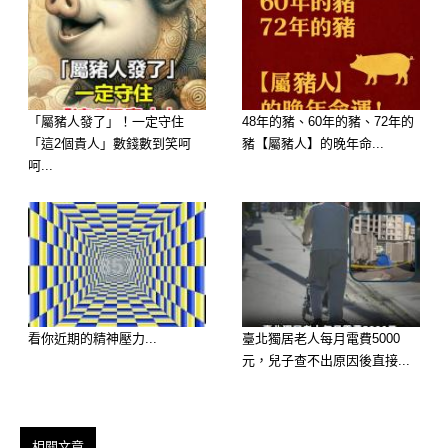
💡 記得： 人情就像水流，懂得來往，
福氣自然流轉。
🌿 結語
「屬豬人發了」！一定守住
48年的豬、60年的豬、72年的
「這2個貴人」數錢數到笑呵
豬【屬豬人】的晚年命...
吃飯看似小事，卻藏著人品與修養。
呵...
能被人請，是一種被看重；
懂得回饋，才是真正的人緣。
記得這句話：
「飯可以常吃，但情別白吃。」
看你近期的精神壓力...
臺北獨居老人每月電費5000
元，兒子查不出原因後直接...
相關文章