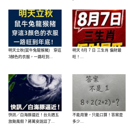
若一上桌就點最貴的菜、最高檔的飲
品，
在對方眼中就成了「沒分寸」。
吃飯是情誼交流，不是比價的場合。
💡 記得： 對方請你，不代表你就能任
明天立秋(鼠牛兔龍猴豬) 穿這
明天 8月 7 日 三生肖 偏財最
意；
3顏色的衣服，一路旺到...
旺！...
真正有教養的人，會懂得「體貼對方的
付出」。
🚫 2. 不要只顧滑手機
聚餐最怕「人到心不在」。
快訊／白海豚逼近！台北週五
不能用筆，只能口算！答案是
如果別人請你吃飯，你卻整場都在滑手
放颱風假？蔣萬安說話了...
多少...
機、回訊息，