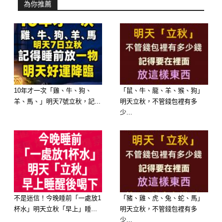
為你推薦
🍚 別人請你吃飯，記得「4不要」！
人情往來，看似小事，其實最能看出一
個人的格局。
有些人吃一次飯，關係變好；
10年才一次「雞、牛、狗、
「鼠、牛、龍、羊、猴、狗」
有些人卻越吃越尷尬、人緣越來越差。
羊、馬、」明天7號立秋，記...
明天立秋，不管錢包裡有多
少...
別人請你吃飯時，記住這「四不要」，
是做人最基本的修養。
🚫 1. 不要搶著點貴的
別人請客，是出於情分，不是要被考驗
不是迷信！今晚睡前「一處放1
「豬、雞、虎、兔、蛇、馬」
的。
杯水」明天立秋「早上」睡...
明天立秋，不管錢包裡有多
少...