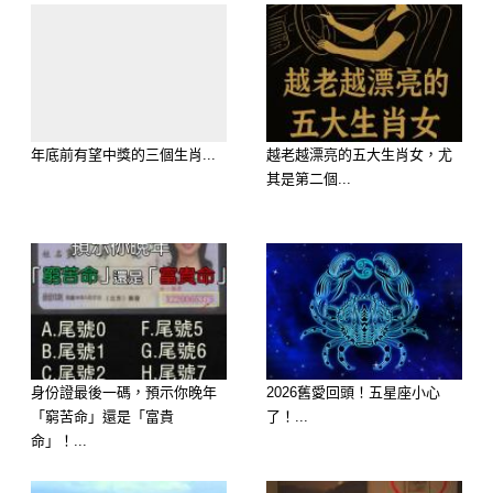
想知道愛情走向嗎？免費測算馬上知道
>>>>
https://lihi.cc/Ozo8m
年底前有望中獎的三個生肖...
越老越漂亮的五大生肖女，尤
其是第二個...
身份證最後一碼，預示你晚年
2026舊愛回頭！五星座小心
「窮苦命」還是「富貴
了！...
命」！...
歡迎來下水道觀看更多都市傳說👉