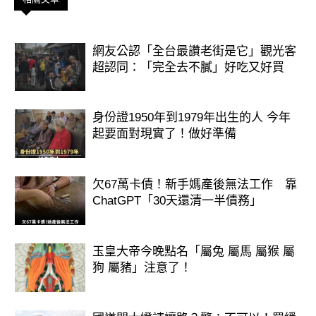
網友公認「全台最讚老街是它」觀光客
超認同：「完全去不膩」好吃又好買
身份證1950年到1979年出生的人 今年
起要面對現實了！做好準備
欠67萬卡債！新手媽產後無法工作 靠
ChatGPT「30天還清一半債務」
玉皇大帝今晚點名「屬兔 屬馬 屬猴 屬
狗 屬豬」注意了！