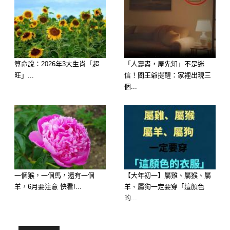
https://lihi3.cc/c5H8h
延伸閱讀
算命說：2026年3大生肖「超
「人壽盡，屋先知」不是迷
別人請你吃飯，千萬要記住「4不要」
旺」...
信！閻王爺提醒：家裡出現三
不然人緣會越來越差！
個...
一個猴，一個馬，還有一個
【大年初一】屬雞、屬猴、屬
羊，6月要注意 快看!...
羊、屬狗一定要穿「這顏色
的...