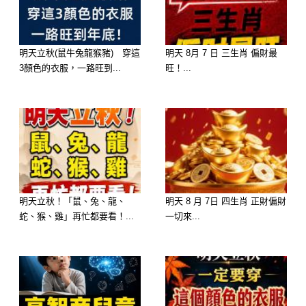
.
明天立秋(鼠牛兔龍猴豬) 穿這
明天 8月 7 日 三生肖 偏財最
3顏色的衣服，一路旺到...
旺！...
.
.
明天立秋！「鼠、兔、龍、
明天 8 月 7日 四生肖 正財偏財
蛇、猴、雞」再忙都要看！...
一切來...