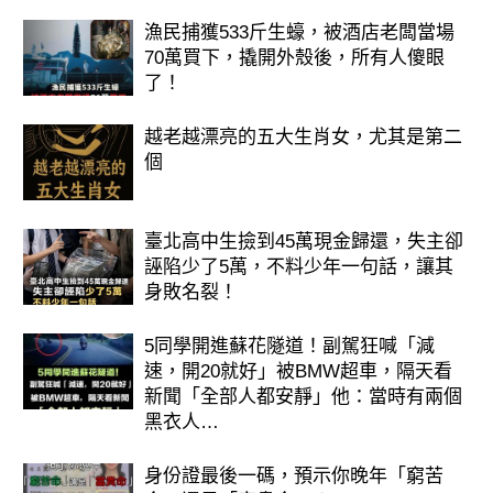
漁民捕獲533斤生蠔，被酒店老闆當場
70萬買下，撬開外殼後，所有人傻眼
了！
越老越漂亮的五大生肖女，尤其是第二
個
臺北高中生撿到45萬現金歸還，失主卻
誣陷少了5萬，不料少年一句話，讓其
身敗名裂！
5同學開進蘇花隧道！副駕狂喊「減
速，開20就好」被BMW超車，隔天看
新聞「全部人都安靜」他：當時有兩個
黑衣人…
身份證最後一碼，預示你晚年「窮苦