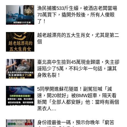
感謝土地公土地婆的保佑，抓住機會，
漁民捕獲533斤生蠔，被酒店老闆當場
財運旺旺來！✨
70萬買下，撬開外殼後，所有人傻眼
了！
越老越漂亮的五大生肖女，尤其是第二
個
臺北高中生撿到45萬現金歸還，失主卻
誣陷少了5萬，不料少年一句話，讓其
身敗名裂！
5同學開進蘇花隧道！副駕狂喊「減
速，開20就好」被BMW超車，隔天看
新聞「全部人都安靜」他：當時有兩個
黑衣人…
身份證最後一碼，預示你晚年「窮苦