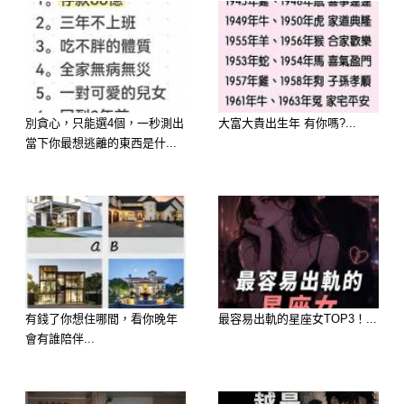
別貪心，只能選4個，一秒測出
大富大貴出生年 有你嗎?...
當下你最想逃離的東西是什...
偏財運旺，抽獎、投資小回報都可能入
有錢了你想住哪間，看你晚年
最容易出軌的星座女TOP3！...
會有誰陪伴...
袋。
建議：守財有道，存一部分錢做安全準