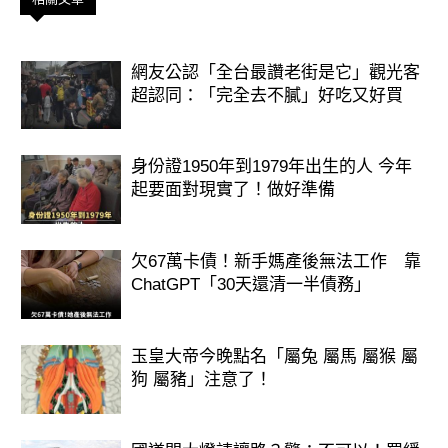
網友公認「全台最讚老街是它」觀光客
工作努力有回報，正財收入穩定，偏財
超認同：「完全去不膩」好吃又好買
運也不錯。
建議：踏實努力，年底前財運順利。
身份證1950年到1979年出生的人 今年
起要面對現實了！做好準備
生肖豬 🐷
欠67萬卡債！新手媽產後無法工作 靠
ChatGPT「30天還清一半債務」
玉皇大帝今晚點名「屬兔 屬馬 屬猴 屬
狗 屬豬」注意了！