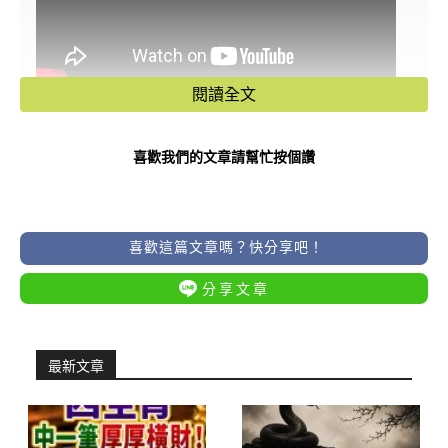
閱讀全文
歡迎來佛道禪心觀看更多風水命理影片
👉
https://lihi3.cc/VEY5Q
喜歡我們的文章請幫忙按個讚
喜歡這篇文章嗎？快分享吧！
分享文章
最新文章