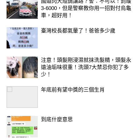
國道閃大燈請讓路？警：不可以！罰緩
3-6000，但是警察教你用一招對付烏龜
車，超好用！
臺灣校長都氣暈了！爸爸多少歲
注意！頭髮剛浸濕就抹洗髮精，頭髮永
遠油垢味很重！洗頭7大禁忌你犯了多
容易獲得意外收入或年終小驚喜。
少！
建議：保持努力和守財態度，荷包自然
滿滿💖
年底前有望中獎的三個生肖
🌙 小提醒
到底什麼意思
財運來時，也要理智花錢💡
「賺得多，留得住」才是真正的富足。