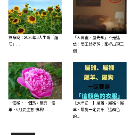
算命說：2026年3大生肖「超
「人壽盡，屋先知」不是迷
旺」...
信！閻王爺提醒：家裡出現三
個...
一個猴，一個馬，還有一個
【大年初一】屬雞、屬猴、屬
羊，6月要注意 快看!...
羊、屬狗一定要穿「這顏色
十月中財運大爆發，可能有意外收入或
的...
兼職收益。
建議：努力表現，適合求偏財或紅利。