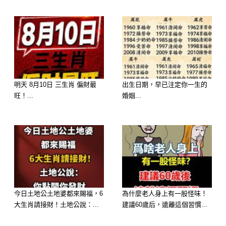
人緣好，合作、偏財機會多。保持謹慎
和耐心，容易得到意外小財。
生肖龍 🐲
明天 8月10日 三生肖 偏財最
出生日期，早已注定你一生的
旺！...
婚姻...
今日土地公土地婆都來賜福，6
為什麼老人身上有一股怪味！
大生肖請接財！土地公說：...
建議60歲后，遠離這個習慣...