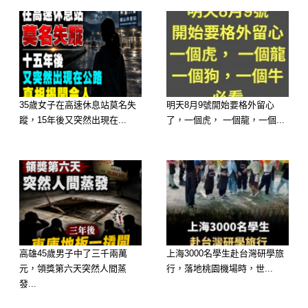
35歲女子在高速休息站莫名失
明天8月9號開始要格外留心
工作表現突出，獎金或升職機會帶來正
蹤，15年後又突然出現在...
了，一個虎， 一個龍，一個...
財入袋。
建議：多留意職場動態，財運自然上
升。
生肖蛇 🐍
高雄45歲男子中了三千兩萬
上海3000名學生赴台灣研學旅
元，領獎第六天突然人間蒸
行，落地桃園機場時，世...
發...