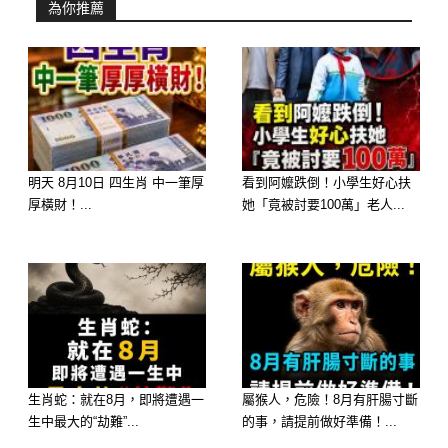
為你推薦
生肖兔 🐰
明天 8月10日 四生肖 中一筆厚
看到阿嬤跌倒！小學生好心扶
厚橫財！...
她「竟被討要100萬」老人...
生肖蛇：就在8月，即將遭遇一
屬猴人，危險！8月有肝腸寸斷
生中最大的“劫難”...
的事，請提前做好準備！...