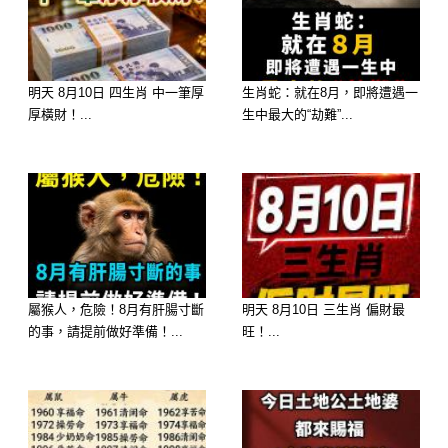
明天 8月10日 四生肖 中一筆厚
生肖蛇：就在8月，即將遭遇一
厚橫財！...
生中最大的“劫難”...
🙏 土地公土地婆保佑，8大生肖請接
財！💰
屬猴人，危險！8月有肝腸寸斷
明天 8月10日 三生肖 偏財最
想要財運旺旺來？土地公土地婆給你指
的事，請提前做好準備！...
旺！...
引，
這8個生肖在近期將迎來金錢喜訊、偏
財、正財都旺！