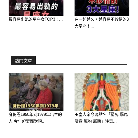
正財、偏財運都不錯，投資小回報、工
最容易出軌的星座女TOP3！...
在一起越久，越容易不珍惜的3
大星座！...
作獎金或紅包都有進帳的機會💸
建議：抓住機會做事，財源自然流入。
🥈 生肖牛 🐮
熱門文章
身份證1950年到1979年出生的
玉皇大帝今晚點名「屬兔 屬馬
人 今年起要面對現...
屬猴 屬狗 屬豬」注意...