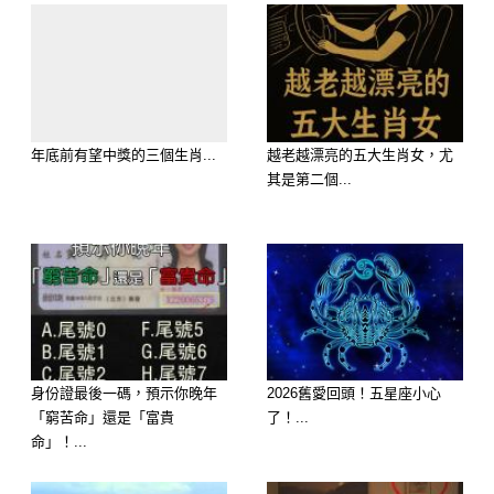
年底前有望中獎的三個生肖...
越老越漂亮的五大生肖女，尤
其是第二個...
貴人運強，合作案或偏財都容易有好收
穫，適合投資或副業。
建議：保持積極心態，把握每個財運機
會✨
🥉 生肖虎 🐯
身份證最後一碼，預示你晚年
2026舊愛回頭！五星座小心
「窮苦命」還是「富貴
了！...
命」！...