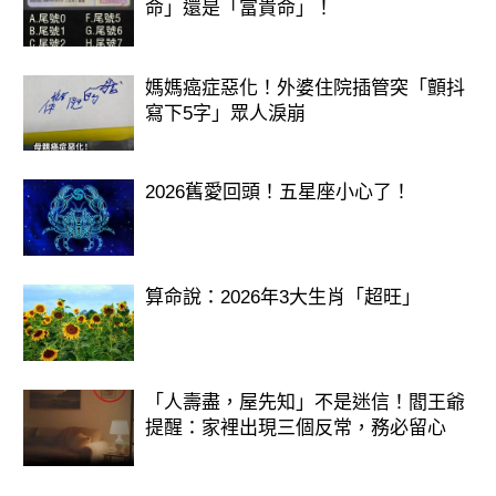
命」還是「富貴命」！
媽媽癌症惡化！外婆住院插管突「顫抖
寫下5字」眾人淚崩
2026舊愛回頭！五星座小心了！
算命說：2026年3大生肖「超旺」
「人壽盡，屋先知」不是迷信！閻王爺
提醒：家裡出現三個反常，務必留心