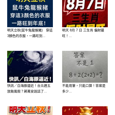
身為團體中心人物的你，在眾人面前常
常是最受矚目的，許多人因此會在遇到
問題時找你商量。特別是年紀或輩份比
明天立秋(鼠牛兔龍猴豬) 穿這
明天 8月 7 日 三生肖 偏財最
3顏色的衣服，一路旺到...
旺！...
你小的人，在他們眼中，你是值得仰慕
並崇拜的角色。然而，對於長輩或年紀
大的人而言，你卻可能是礙眼的存在。
因此，你應該提醒自己，要時時刻刻注
意謙虛，才能夠得到更多人願意著你一
快訊／白海豚逼近！台北週五
不能用筆，只能口算！答案是
臂之力。即使只是表面上，也應該尊敬
放颱風假？蔣萬安說話了...
多少...
前輩。
B：給選擇「珍珠奶茶」者的人際關係