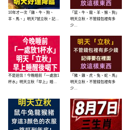
–
10年才一次「雞、牛、狗、
「鼠、牛、龍、羊、猴、狗」
–
羊、馬、」明天7號立秋，記...
明天立秋，不管錢包裡有多
少...
–
–
–
不是迷信！今晚睡前「一處放1
「豬、雞、虎、兔、蛇、馬」
杯水」明天立秋「早上」睡...
明天立秋，不管錢包裡有多
–
少...
–
–