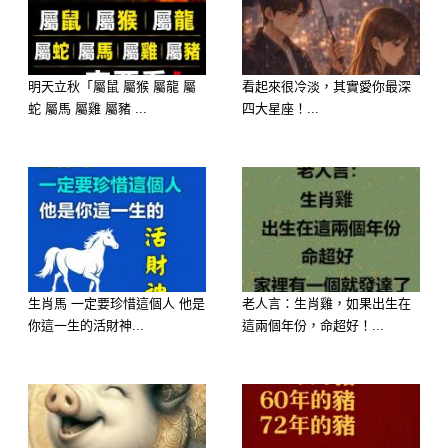
C：給選擇「冰咖啡」者的人際關係建
議：時常微笑
你對人際關係或許有點過度拘謹，因此
明天立秋「屬鼠 屬猴 屬龍 屬
看起來很冷淡，其實愛你最深
蛇 屬馬 屬雞 屬豬 ...
四大星座！...
第一印象上總是給人難以相處的感覺。
然而，或許是由於非常認真穩健的性
格，時間一久了，大家也會對你產生強
烈的信賴。
認真的你所給予人們的安心感，可以稱
生肖馬 一定要珍惜這個人 他是
老人言：生肖雞，如果出生在
得上是你的魅力。或許在第一次見面的
你這一生的活財神...
這兩個年份，命超好！...
人面前，盡量展現出笑容，會更容易產
生好印象喔。
D：給選擇「漂浮蘇打」者的人際關係