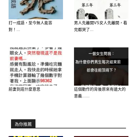
延伸閱讀———————
心理測驗／該點珍奶還是蘇打？4種飲
打一成語，至今無人能答
男人先離開VS女人先離開，看
料看出你的社交著力點
對！...
完都哭了...
前妻到底什麼意思
這個動作的背後原來有遠大的
意義…...
為你推薦
人際關係上，每個人或許都有不一樣的
處理方式，也會產生不一樣的習慣。有