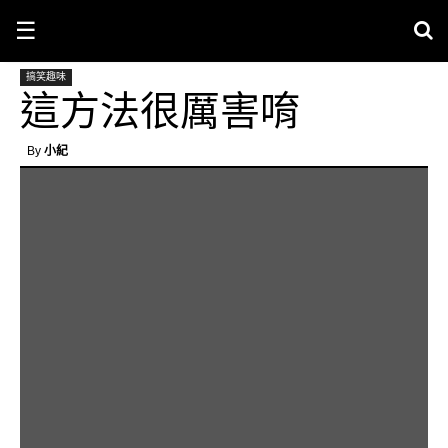
☰
搞笑趣味
這方法很厲害唷
By
小紀