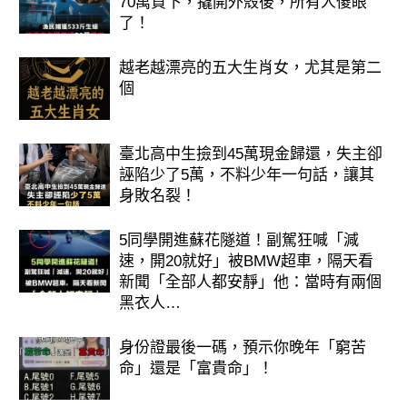
70萬買下，撬開外殼後，所有人傻眼
了！
越老越漂亮的五大生肖女，尤其是第二
個
臺北高中生撿到45萬現金歸還，失主卻
誣陷少了5萬，不料少年一句話，讓其
身敗名裂！
5同學開進蘇花隧道！副駕狂喊「減
速，開20就好」被BMW超車，隔天看
新聞「全部人都安靜」他：當時有兩個
黑衣人…
身份證最後一碼，預示你晚年「窮苦
命」還是「富貴命」！