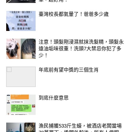
臺灣校長都氣暈了！爸爸多少歲
注意！頭髮剛浸濕就抹洗髮精，頭髮永
遠油垢味很重！洗頭7大禁忌你犯了多
少！
年底前有望中獎的三個生肖
到底什麼意思
漁民捕獲533斤生蠔，被酒店老闆當場