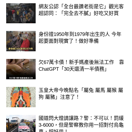
網友公認「全台最讚老街是它」觀光客
超認同：「完全去不膩」好吃又好買
身份證1950年到1979年出生的人 今年
起要面對現實了！做好準備
想知道愛情走向嗎？免費測算馬上知道
欠67萬卡債！新手媽產後無法工作 靠
>>>>https://lihi.cc/Ozo8m
ChatGPT「30天還清一半債務」
玉皇大帝今晚點名「屬兔 屬馬 屬猴 屬
狗 屬豬」注意了！
國道閃大燈請讓路？警：不可以！罰緩
3-6000，但是警察教你用一招對付烏龜
車，超好用！