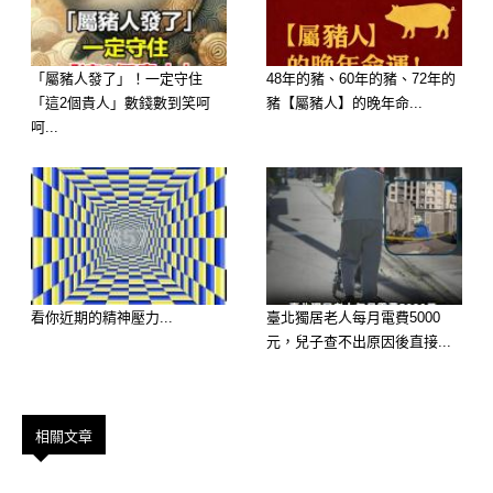
建議：持之以恆
「屬豬人發了」！一定守住
48年的豬、60年的豬、72年的
對什麼事情都抱有好奇心勇於嘗試的
「這2個貴人」數錢數到笑呵
豬【屬豬人】的晚年命...
你，即使是其他人嫌麻煩的事情，你都
呵...
會勇於嘗試，這也因此成為了你可愛的
地方。
然而另一方面，對事情沒耐性或許是你
最大的劣勢。如果能夠養成持之以恆、
看你近期的精神壓力...
臺北獨居老人每月電費5000
堅持到底的習慣，對你來說會更加分
元，兒子查不出原因後直接...
喔！
相關文章