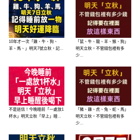
時，這些習慣可以幫助雙方之間可以建
立出良好的關係，有時卻會因為這些習
慣而導致對立和誤解。你的人際關係模
式是怎麼樣的呢？日本Trill近期就推出
10年才一次「雞、牛、狗、
「鼠、牛、龍、羊、猴、狗」
羊、馬、」明天7號立秋，記...
明天立秋，不管錢包裡有多
了一則心理測驗，讓讀者能夠透過炎炎
少...
夏日最想喝的飲料，看出每個人在人際
關係處理上應該特別注意的地方。
A：柳橙汁B：珍珠奶茶
C：冰咖啡
不是迷信！今晚睡前「一處放1
「豬、雞、虎、兔、蛇、馬」
杯水」明天立秋「早上」睡...
明天立秋，不管錢包裡有多
D：漂浮蘇打
少...
A：給選擇「柳橙汁」者的人際關係建
議：保持謙虛