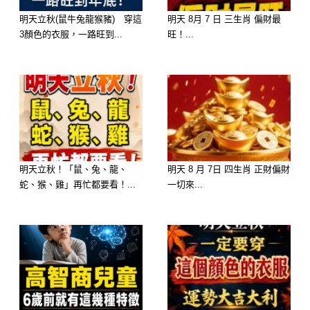
–
明天立秋(鼠牛兔龍猴豬) 穿這
明天 8月 7 日 三生肖 偏財最
3顏色的衣服，一路旺到...
旺！...
–
–
–
–
明天立秋！「鼠、兔、龍、
明天 8 月 7日 四生肖 正財偏財
蛇、猴、雞」再忙都要看！...
一切來...
–
–
–