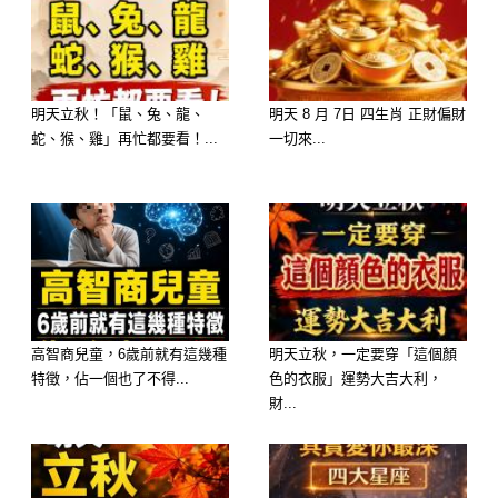
建議：能收能放
天真爛漫的你，身邊的朋友總是源源不
絕，爽朗的性格有時也能融化他人的
明天立秋！「鼠、兔、龍、
明天 8 月 7日 四生肖 正財偏財
蛇、猴、雞」再忙都要看！...
一切來...
心，因此備受眾人喜愛。然而，不太穩
重的性格和有些性急的個性，或許也會
為你招致誤解。放蕩不羈的人有時候會
博得大家的喜愛，但是如果放鬆太過
頭，恐怕就不是開開玩笑就能帶過去的
事了。
高智商兒童，6歲前就有這幾種
明天立秋，一定要穿「這個顏
特徵，佔一個也了不得...
色的衣服」運勢大吉大利，
有些時候，也讓其他人看看你認真的一
財...
面，該動手的時候還是要動手的！