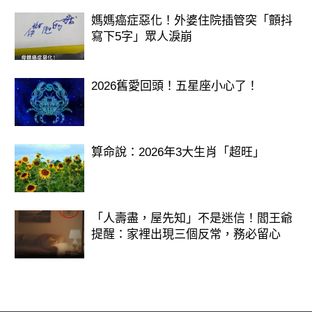
媽媽癌症惡化！外婆住院插管突「顫抖
寫下5字」眾人淚崩
2026舊愛回頭！五星座小心了！
算命說：2026年3大生肖「超旺」
「人壽盡，屋先知」不是迷信！閻王爺
提醒：家裡出現三個反常，務必留心