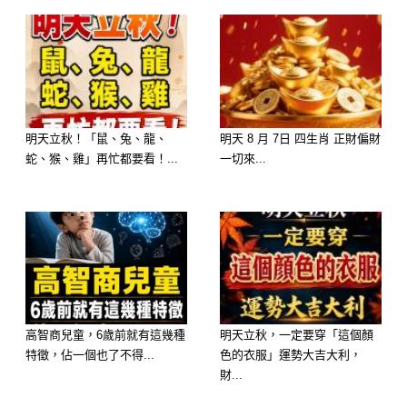
在大家眼裡，你是一個外向的開心果，
也給大家很多歡樂！但其實你是個很拗
的人，應該說有點傲氣，你的自尊心非
常強，面對自己的痛處與難過你只會帶
回家去療傷，不願意被別人看到自己脆
明天立秋！「鼠、兔、龍、
明天 8 月 7日 四生肖 正財偏財
蛇、猴、雞」再忙都要看！...
一切來...
弱的一面。
B.
你個性慢熟也比較害羞，深交的朋友你
可以全然相信他，但對剛認識的朋友卻
充滿個高高的心牆，甚至有時會受封為
高智商兒童，6歲前就有這幾種
明天立秋，一定要穿「這個顏
特徵，佔一個也了不得...
色的衣服」運勢大吉大利，
句點王。但事實上你是一個熟了之後就
財...
會很瘋狂的人，還可以化身成外景主持