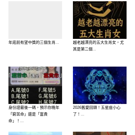
是因為摩羯座對待感情的態度特別認
真，可以這麼理解，他們用什麼用的態
度對待工作，就會用什麼樣的態度對待
感情， 摩羯的戀愛經歷雖然少，但他
年底前有望中獎的三個生肖...
越老越漂亮的五大生肖女，尤
們都是奔著結婚的目的去的，所以經過
其是第二個...
深思熟慮之後，對方和摩羯一定是兩情
相悅的，理性的摩羯從來不會被對方的
感動所打動。所以，面對單相思的時
候，如果對方沒有回應還是趁早放棄
吧!畢竟世界這麼大，為什麼要在一棵
樹上呢！
身份證最後一碼，預示你晚年
2026舊愛回頭！五星座小心
「窮苦命」還是「富貴
了！...
命」！...