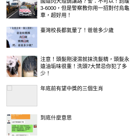
國道閃大燈請讓路？警：不可以！罰緩
3-6000，但是警察教你用一招對付烏龜
車，超好用！
臺灣校長都氣暈了！爸爸多少歲
注意！頭髮剛浸濕就抹洗髮精，頭髮永
遠油垢味很重！洗頭7大禁忌你犯了多
少！
年底前有望中獎的三個生肖
到底什麼意思