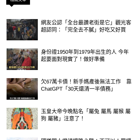
網友公認「全台最讚老街是它」觀光客
超認同：「完全去不膩」好吃又好買
身份證1950年到1979年出生的人 今年
起要面對現實了！做好準備
欠67萬卡債！新手媽產後無法工作 靠
ChatGPT「30天還清一半債務」
玉皇大帝今晚點名「屬兔 屬馬 屬猴 屬
狗 屬豬」注意了！