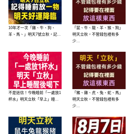
深愛的人心甘情願的付出所有，哪怕沒
有任何回報，這就是天蠍長情專一的一
面，熱情的程度不亞於火山爆發，可是
10年才一次「雞、牛、狗、
「鼠、牛、龍、羊、猴、狗」
羊、馬、」明天7號立秋，記...
明天立秋，不管錢包裡有多
面對不喜歡的人，他們極端性格裡面的
少...
另一面就又展示出來了，非常冷漠，無
論對方的套路裝的再怎麼像，無論對方
撩人的技術有多麼高超，天蠍座依然會
是一副冷若冰霜的樣子，沒辦法，只要
不喜歡你，你努力再多也沒有用
不是迷信！今晚睡前「一處放1
「豬、雞、虎、兔、蛇、馬」
杯水」明天立秋「早上」睡...
明天立秋，不管錢包裡有多
少...