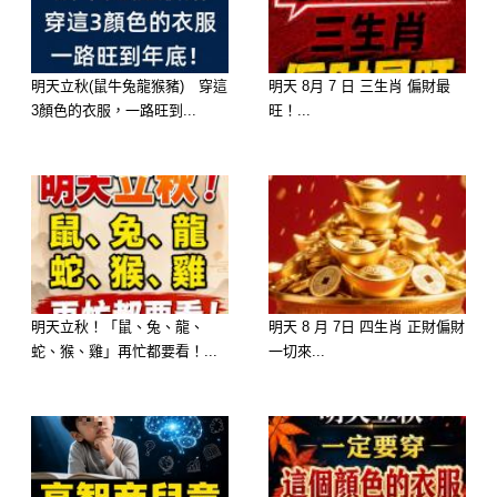
明天立秋(鼠牛兔龍猴豬) 穿這
明天 8月 7 日 三生肖 偏財最
3顏色的衣服，一路旺到...
旺！...
水瓶座
水瓶座戀愛的時候最講究感覺，所以他
們的另一半一定是自己喜歡的，對於不
喜歡的人水瓶完全沒有一絲興趣，再怎
麼撩都撩不動的，所以對於那些一不小
明天立秋！「鼠、兔、龍、
明天 8 月 7日 四生肖 正財偏財
蛇、猴、雞」再忙都要看！...
一切來...
心就喜歡上水瓶的人來說，愛上水瓶的
這段單相思可以說是人生路上最痛苦的
回憶了，因為你無論怎麼努力，都得不
到水瓶的回應，不是他們太心狠，而是