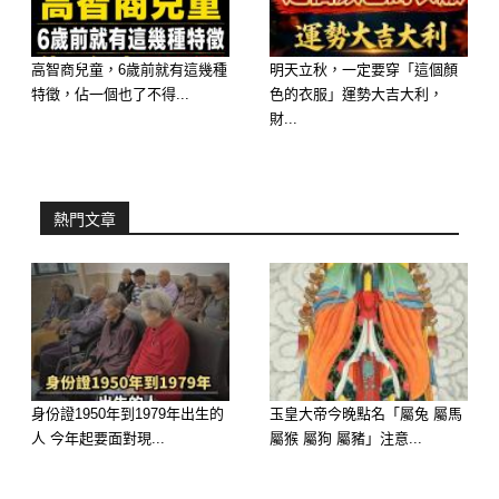
愛情就是這個樣子，從來不講究公平。
高智商兒童，6歲前就有這幾種
明天立秋，一定要穿「這個顏
特徵，佔一個也了不得...
色的衣服」運勢大吉大利，
財...
熱門文章
摩羯座
優秀的摩羯座從來不缺暗戀者，但是他
們往往還是單身時期特別長，不是因為
身份證1950年到1979年出生的
玉皇大帝今晚點名「屬兔 屬馬
人 今年起要面對現...
屬猴 屬狗 屬豬」注意...
他們專心努力在事業上無心戀愛，在真
愛面前沒有人可以抵擋過去的好嗎？這