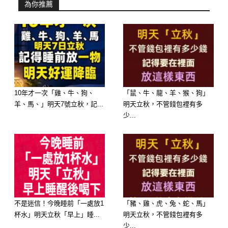
【心理測驗】你看電視會配哪一種零食
為你推薦
呢？測你的潛在性格！
10年才一次「雞、牛、狗、
「鼠、牛、龍、羊、猴、狗」
羊、馬、」明天7號立秋，記...
明天立秋，不管錢包裡有多
少...
看電視劇時，你會搭配什麼零食呢？請
看圖選擇其中一個~
測試開始，您會選擇哪一個呢？
不是迷信！今晚睡前「一處放1
「豬、雞、虎、兔、蛇、馬」
杯水」明天立秋「早上」睡...
明天立秋，不管錢包裡有多
少...