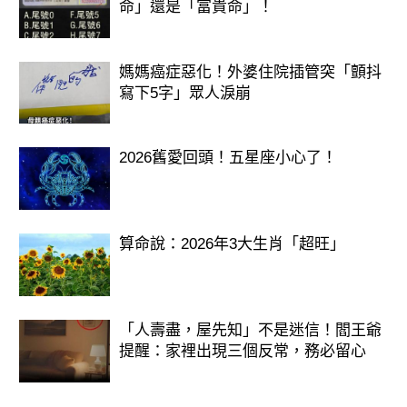
命」還是「富貴命」！
媽媽癌症惡化！外婆住院插管突「顫抖
寫下5字」眾人淚崩
2026舊愛回頭！五星座小心了！
算命說：2026年3大生肖「超旺」
「人壽盡，屋先知」不是迷信！閻王爺
提醒：家裡出現三個反常，務必留心