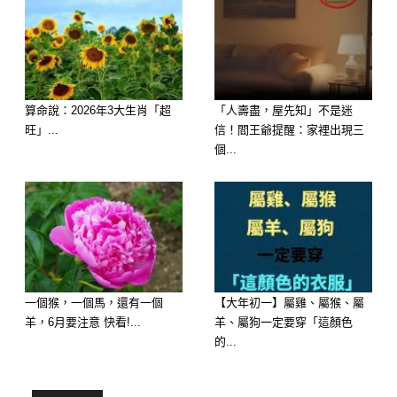
延伸閱讀————————–
算命說：2026年3大生肖「超
「人壽盡，屋先知」不是迷
旺」...
信！閻王爺提醒：家裡出現三
個...
歡迎來下水道觀看更多都市傳說👉
https://lihi3.cc/c5H8h
一個猴，一個馬，還有一個
【大年初一】屬雞、屬猴、屬
羊，6月要注意 快看!...
羊、屬狗一定要穿「這顏色
的...
延伸閱讀———————