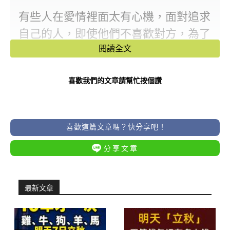
有些人在愛情裡面太有心機，面對追求
自己的人，即使他們不喜歡對方，為了
某些私心也會繼續和對方曖昧下去，相
閱讀全文
信大家一定都不喜歡這樣的人，因為他
喜歡我們的文章請幫忙按個讚
們的感情不純粹但是還有一些人，只要
不喜歡，就會直白的拒絕對方，無論他
人怎樣努力的追求都沒有用，你是哪種
喜歡這篇文章嗎？快分享吧！
人呢?接下來，我們就來盤點一下十二
分享文章
星座裡面，有哪些星座只要不喜歡你，
再怎麼撩都沒有用吧！
最新文章
天蠍座
我們經常討論到天蠍座他們常常會為了