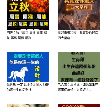
人，帶著大家遊玩，根本就是個孩子
王！
C.
明天立秋「屬鼠 屬猴 屬龍 屬
看起來很冷淡，其實愛你最深
你是個溫和的人，旁邊的人總說你是個
蛇 屬馬 屬雞 屬豬 ...
四大星座！...
好好先生（小姐），而你也習慣掛著笑
臉面對外人。事實上你的個性的確很善
良，但其實你也是個普通人，對於很多
不公平的事情會看不慣，對於一些鳥事
也會想要抱怨，卻又因為你不想帶給別
生肖馬 一定要珍惜這個人 他是
老人言：生肖雞，如果出生在
人壞印象而全然吞下肚了。
你這一生的活財神...
這兩個年份，命超好！...
D.