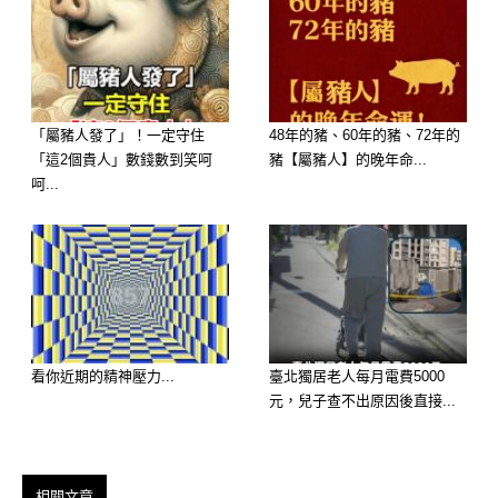
你是一個陽光且自信的人，大部分的時
間你願意給身邊的人許多溫暖還有可靠
的建言，不過事實上你比起其他人更容
易感受到寂寞。雖然大家也習慣你身邊
「屬豬人發了」！一定守住
48年的豬、60年的豬、72年的
「這2個貴人」數錢數到笑呵
豬【屬豬人】的晚年命...
總是有很多人陪伴，似乎每一個重要節
呵...
日都熱鬧地度過，卻沒人能夠真正的走
到你心裡，成為你信任且依賴的人。
看你近期的精神壓力...
臺北獨居老人每月電費5000
元，兒子查不出原因後直接...
相關文章