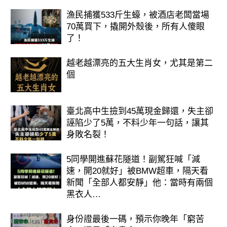
漁民捕獲533斤生蠔，被酒店老闆當場
70萬買下，撬開外殼後，所有人傻眼
了！
越老越漂亮的五大生肖女，尤其是第二
個
臺北高中生撿到45萬現金歸還，失主卻
誣陷少了5萬，不料少年一句話，讓其
身敗名裂！
5同學開進蘇花隧道！副駕狂喊「減
速，開20就好」被BMW超車，隔天看
新聞「全部人都安靜」他：當時有兩個
黑衣人…
身份證最後一碼，預示你晚年「窮苦