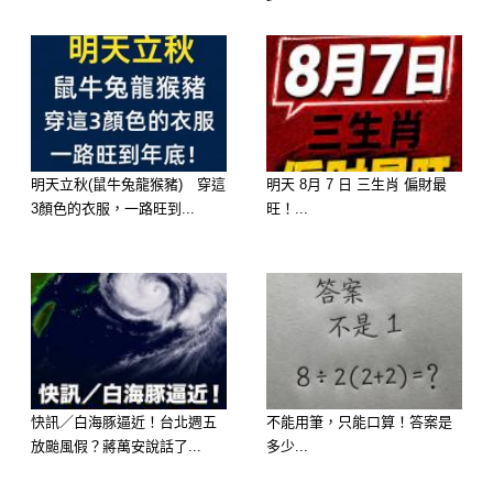
.
.
.
明天立秋(鼠牛兔龍猴豬) 穿這
明天 8月 7 日 三生肖 偏財最
.
3顏色的衣服，一路旺到...
旺！...
.
.
.
快訊／白海豚逼近！台北週五
不能用筆，只能口算！答案是
放颱風假？蔣萬安說話了...
多少...
A.