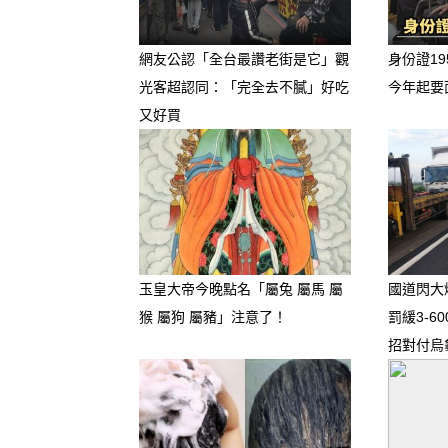
網友公認「全台最讚老街是它」觀
身份證19
光客超認同：「完全去不膩」好吃
今年起要
又好買
玉皇大帝今晚點名「屬兔 屬馬 屬
國道閃大
1. 巨蟹男 ♋
猴 屬狗 屬豬」注意了！
罰緩3-6
招對付烏