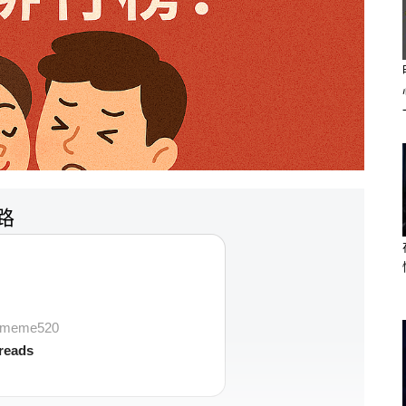
迷路
vememe520
reads