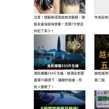
注意！頭髮剛浸濕就抹洗髮精，頭
年底前有
髮永遠油垢味很重！洗頭7大禁忌
你犯了多少！
漁民捕獲533斤生蠔，被酒店老闆
越老越漂
當場70萬買下，撬開外殼後，所
第二個
有人傻眼了！