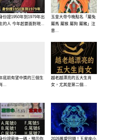
身份證1950年到1979年出
玉皇大帝今晚點名「屬兔
生的人 今年起要面對現...
屬馬 屬猴 屬狗 屬豬」注
意...
年底前有望中獎的三個生
越老越漂亮的五大生肖
肖...
女，尤其是第二個...
身份證最後一碼，預示你
2026舊愛回頭！五星座小