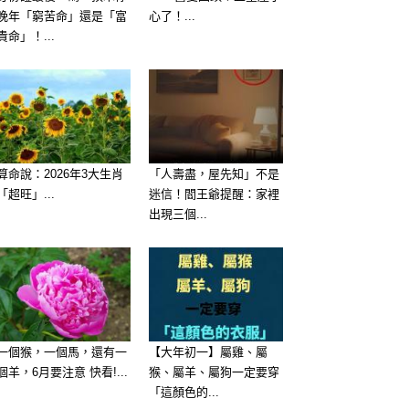
晚年「窮苦命」還是「富
心了！...
貴命」！...
算命說：2026年3大生肖
「人壽盡，屋先知」不是
「超旺」...
迷信！閻王爺提醒：家裡
出現三個...
一個猴，一個馬，還有一
【大年初一】屬雞、屬
個羊，6月要注意 快看!...
猴、屬羊、屬狗一定要穿
「這顏色的...