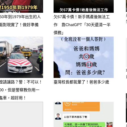
50年到1979年出生的人
欠67萬卡債！新手媽產後無法工
面對現實了！做好準備
作 靠ChatGPT「30天還清一半
債務」
燈請讓路？警：不可以！
臺灣校長都氣暈了！爸爸多少歲
000，但是警察教你用一
龜車，超好用！