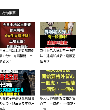
為你推薦
今日土地公土地婆都來賜
為什麼老人身上有一股怪
福，6大生肖請接財！土
味！建議60歲后，遠離這
地公說：...
個習慣...
35歲女子在高速休息站莫
明天8月9號開始要格外留
名失蹤，15年後又突然出
心了，一個虎， 一個龍，
現在...
一個...