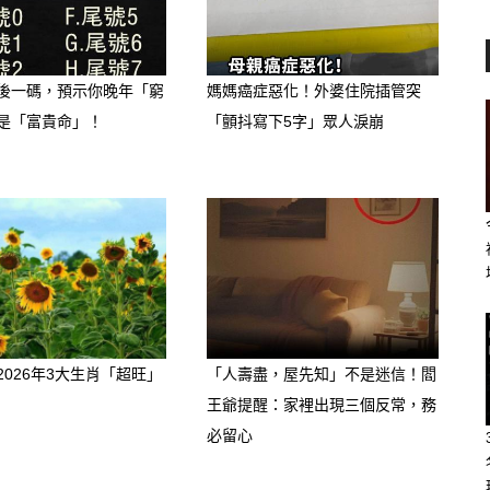
後一碼，預示你晚年「窮
媽媽癌症惡化！外婆住院插管突
是「富貴命」！
「顫抖寫下5字」眾人淚崩
嬌，立刻心都融化，什麼要求都會答
的撒嬌就是「需要他」，滿足感爆棚。
2026年3大生肖「超旺」
「人壽盡，屋先知」不是迷信！閻
王爺提醒：家裡出現三個反常，務
必留心