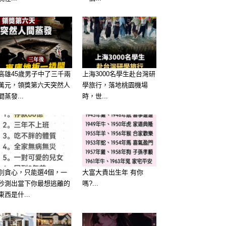
高雄45歲男子中了三千兩
上海3000名學生赴台灣研
萬元，領獎第六天突然人
學旅行，落地桃園機場
間蒸發...
時，世...
別貪心，只能選4個，一
大富大貴出生年 有你
秒測出當下你最想逃離的
嗎?...
東西是什...