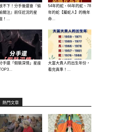
放不下！分手後還會『偷
54年的蛇、66年的蛇、78
偷關注』前任近況的星
年的蛇【屬蛇人】的晚年
座！...
命...
分手還「假裝深情」星座
大富大貴人的出生年份，
TOP3...
看完真準！...
熱門文章