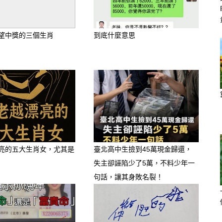
望中獎的三個生肖
到底什麼意思
亮的五大生肖女，尤其是
臺北高中生撿到45萬現金歸還，
失主卻誣陷少了5萬，不料少年一
句話，讓其身敗名裂！