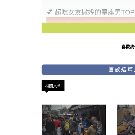
💕 超吃女友撒嬌的星座男TOP
喜歡我
喜歡這篇
相關文章