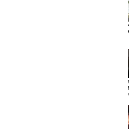
。
嗲嗲求助，一秒心軟，直接變提款機＋
愛的表達，被需要＝幸福感。