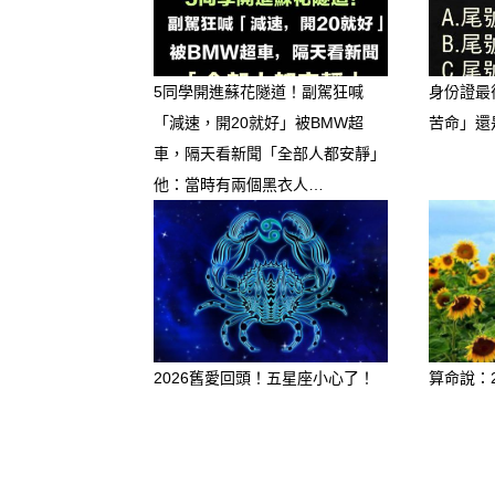
5同學開進蘇花隧道！副駕狂喊
身份證最
「減速，開20就好」被BMW超
苦命」還
車，隔天看新聞「全部人都安靜」
特質：天生戀家、保護欲強。
他：當時有兩個黑衣人…
撒嬌反應：女友只要輕輕一撒
應。
甜蜜點：對巨蟹男來說，女友
2026舊愛回頭！五星座小心了！
算命說：
2. 雙魚男 ♓