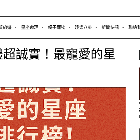
貨旅遊
星座命理
親子寵物
娛樂八卦
新聞快訊
聯絡
體超誠實！最寵愛的星