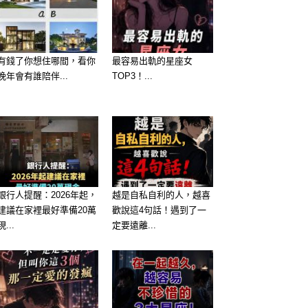
有錢了你想住哪間，看你
最容易出軌的星座女
晚年會有誰陪伴...
TOP3！...
銀行人提醒：2026年起，
越是自私自利的人，越喜
建議在家裡最好準備20萬
歡說這4句話！遇到了一
現...
定要遠離...