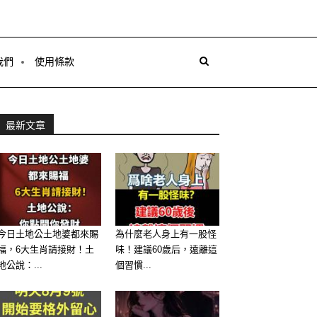
我們
使用條款
最新文章
今日土地公土地婆都來賜
為什麼老人身上有一股怪
福，6大生肖請接財！土
味！建議60歲后，遠離這
地公說：...
個習慣...