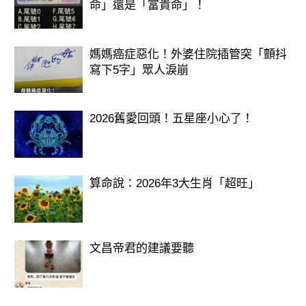
命」還是「富貴命」！
媽媽癌症惡化！外婆住院插管突「顫抖
寫下5字」眾人淚崩
2026舊愛回頭！五星座小心了！
算命說：2026年3大生肖「超旺」
文昌帝君的建議要聽