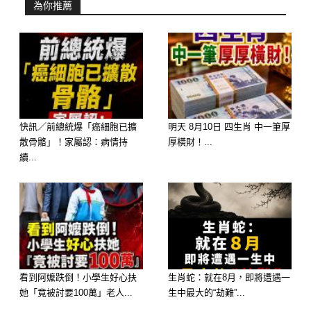
為你推薦
快訊／前總統爆「癌細胞已擴
明天 8月10日 四生肖 中一筆厚
散骨骼」！家屬認：病情持
厚橫財！...
續...
b
看到阿嬤跌倒！小學生好心扶
生肖蛇：就在8月，即將遭遇一
她「竟被討要100萬」老人...
生中最大的“劫難”...