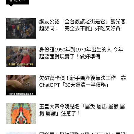
網友公認「全台最讚老街是它」觀光客
超認同：「完全去不膩」好吃又好買
身份證1950年到1979年出生的人 今年
起要面對現實了！做好準備
欠67萬卡債！新手媽產後無法工作 靠
ChatGPT「30天還清一半債務」
玉皇大帝今晚點名「屬兔 屬馬 屬猴 屬
狗 屬豬」注意了！