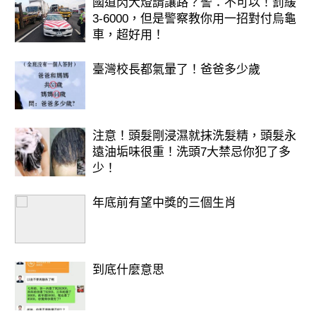
國道閃大燈請讓路？警：不可以！罰緩
3-6000，但是警察教你用一招對付烏龜
車，超好用！
臺灣校長都氣暈了！爸爸多少歲
注意！頭髮剛浸濕就抹洗髮精，頭髮永
遠油垢味很重！洗頭7大禁忌你犯了多
少！
年底前有望中獎的三個生肖
到底什麼意思