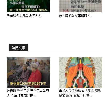
延伸閱讀———————
專業技術怎能告訴你XD...
為什麼老公提出離婚?...
熱門文章
歡迎來下水道觀看更多都市傳說👉
https://lihi3.cc/c5H8h
身份證1950年到1979年出生的
玉皇大帝今晚點名「屬兔 屬馬
人 今年起要面對現...
屬猴 屬狗 屬豬」注意...
延伸閱讀