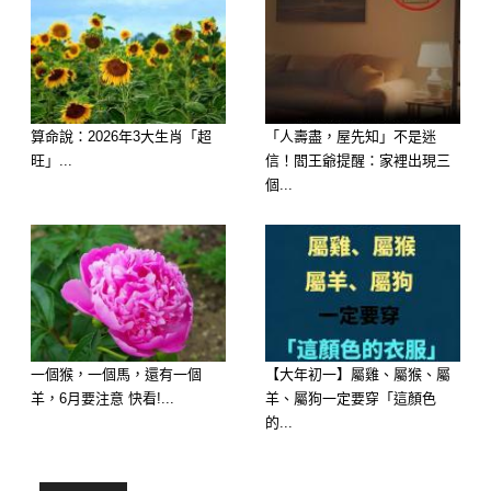
算命說：2026年3大生肖「超
「人壽盡，屋先知」不是迷
旺」...
信！閻王爺提醒：家裡出現三
個...
一個猴，一個馬，還有一個
【大年初一】屬雞、屬猴、屬
羊，6月要注意 快看!...
羊、屬狗一定要穿「這顏色
的...
a