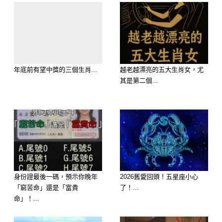
面試官：「二把火叫炎，三把火叫焱，
十八把火叫什麼」
年底前有望中獎的三個生肖...
越老越漂亮的五大生肖女，尤
其是第二個...
身份證最後一碼，預示你晚年
2026舊愛回頭！五星座小心
「窮苦命」還是「富貴
了！...
命」！...