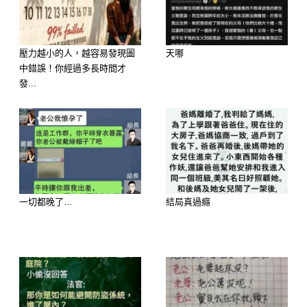
.
.
壓力越小的人，越容易發現圖
天哪
中錯誤！你經過多長時間才
發...
一切都晚了…
結局真過癮