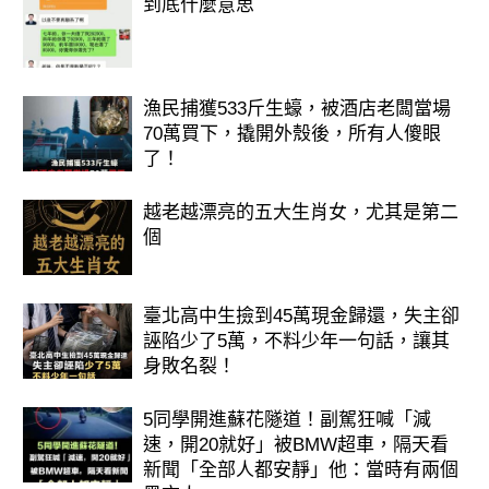
到底什麼意思
漁民捕獲533斤生蠔，被酒店老闆當場
70萬買下，撬開外殼後，所有人傻眼
了！
越老越漂亮的五大生肖女，尤其是第二
個
臺北高中生撿到45萬現金歸還，失主卻
誣陷少了5萬，不料少年一句話，讓其
身敗名裂！
5同學開進蘇花隧道！副駕狂喊「減
速，開20就好」被BMW超車，隔天看
新聞「全部人都安靜」他：當時有兩個