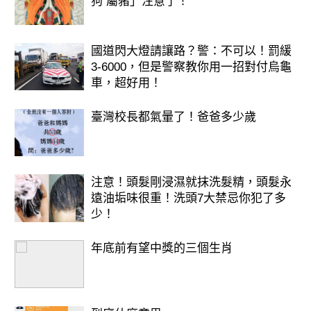
狗 屬豬」注意了！
國道閃大燈請讓路？警：不可以！罰緩
3-6000，但是警察教你用一招對付烏龜
車，超好用！
臺灣校長都氣暈了！爸爸多少歲
注意！頭髮剛浸濕就抹洗髮精，頭髮永
遠油垢味很重！洗頭7大禁忌你犯了多
少！
年底前有望中獎的三個生肖