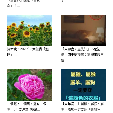
「窮苦命」還是「富貴
了！...
命」！...
算命說：2026年3大生肖「超
「人壽盡，屋先知」不是迷
旺」...
信！閻王爺提醒：家裡出現三
個...
歡迎來下水道觀看更多都市傳說👉
https://lihi3.cc/c5H8h
一個猴，一個馬，還有一個
【大年初一】屬雞、屬猴、屬
羊，6月要注意 快看!...
羊、屬狗一定要穿「這顏色