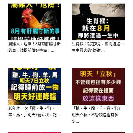
屬雞人，危險！8月有肝腸寸斷
生肖猴：就在8月，即將遭遇一
的事，請提前做好準備！...
生中最大的“劫難”...
❌生肖兔：情緒起伏，人際關係爆雷
6月兔子沖犯小耗，容易情緒化導致口
舌是非。原本穩定的關係可能突然變
10年才一次「雞、牛、狗、
「鼠、牛、龍、羊、猴、狗」
質，甚至有朋友背叛的可能。建議放慢
羊、馬、」明天7號立秋，記...
明天立秋，不管錢包裡有多
少...
腳步、保持低調，避免與人起衝突。