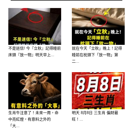
不是迷信! 今『立秋』記得睡前
就在今天「立秋」晚上！記得
床頭『放一物』明天早上...
睡前在枕頭下「放一物」第
二...
❌生肖虎：事業受阻，小人暗箭難防
本月犯「劫財煞」，職場容易遭到背後
放冷箭，小心同事或合作對象設局。錢
財方面恐因一時心軟借錢惹禍，投資切
生肖牛注意了！未來一周，命
明天 8月8日 三生肖 偏財最
忌衝動，守財比賺錢更重要！
中亮紅燈，有意料之外的
旺！...
「大...