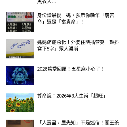
黑衣人…
身份證最後一碼，預示你晚年「窮苦
命」還是「富貴命」！
媽媽癌症惡化！外婆住院插管突「顫抖
寫下5字」眾人淚崩
2026舊愛回頭！五星座小心了！
算命說：2026年3大生肖「超旺」
「人壽盡，屋先知」不是迷信！閻王爺