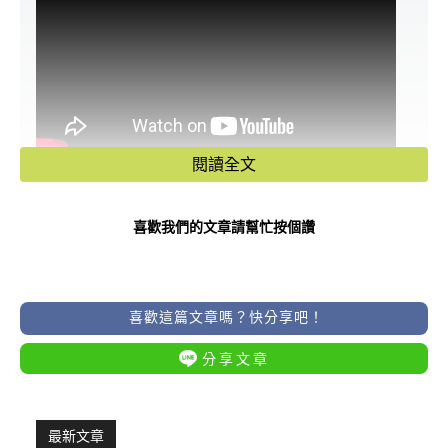
閱讀全文
歡迎來佛道禪心觀看更多風水命理影片
👉
https://lihi3.cc/VEY5Q
喜歡我們的文章請幫忙按個讚
6月天干地支交錯，磁場動盪，命理師
特別提醒以下三個生肖——在本月小人
喜歡這篇文章嗎？快分享吧！
纏身、破財連連、是非不斷，務必要提
分享文章
高警覺！
最新文章