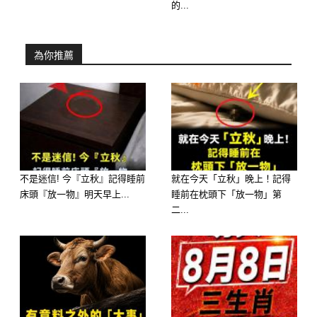
的...
為你推薦
不是迷信! 今『立秋』記得睡前
就在今天「立秋」晚上！記得
床頭『放一物』明天早上...
睡前在枕頭下「放一物」第
二...