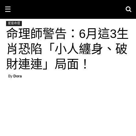
☰
星座命理
命理師警告：6月這3生
肖恐陷「小人纏身、破
財連連」局面！
By
Dora