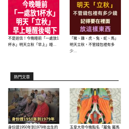
不是迷信！今晚睡前「一處放1
「豬、雞、虎、兔、蛇、馬」
杯水」明天立秋「早上」睡...
明天立秋，不管錢包裡有多
少...
❌生肖羊：財運下滑，漏財又破財
熱門文章
羊本月進入「破耗」運勢，不但財運不
順，還可能出現突發支出，如家人生
病、車子壞掉等。建議保守理財、避免
不必要的開銷，出門也要注意交通安
身份證1950年到1979年出生的
玉皇大帝今晚點名「屬兔 屬馬
全。