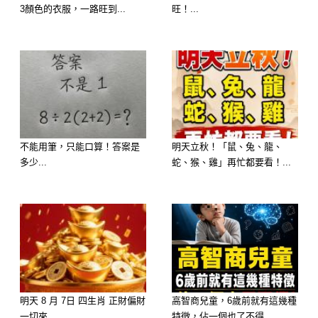
3顏色的衣服，一路旺到...
旺！...
不能用筆，只能口算！答案是
明天立秋！「鼠、兔、龍、
多少...
蛇、猴、雞」再忙都要看！...
明天 8 月 7日 四生肖 正財偏財
高智商兒童，6歲前就有這幾種
一切來...
特徵，佔一個也了不得...