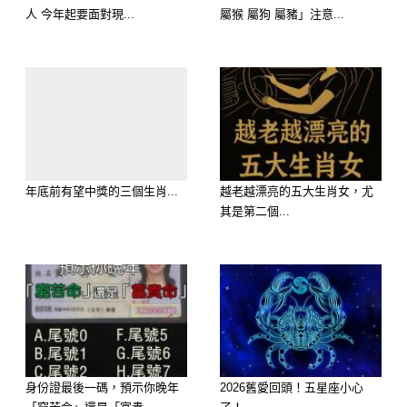
人 今年起要面對現...
屬猴 屬狗 屬豬」注意...
✅化解小人與破財建議：
年底前有望中獎的三個生肖...
越老越漂亮的五大生肖女，尤
其是第二個...
多配戴黑曜石、紫水晶等避邪轉運飾品
初一十五誠心拜拜，祈求平安
遠離八卦與小團體，保持人際距離
身份證最後一碼，預示你晚年
2026舊愛回頭！五星座小心
務實理財、勿貪小便宜，防詐防騙