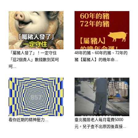
「屬豬人發了」！一定守住
48年的豬、60年的豬、72年的
「這2個貴人」數錢數到笑呵
豬【屬豬人】的晚年命...
呵...
看你近期的精神壓力...
臺北獨居老人每月電費5000
元，兒子查不出原因後直接...