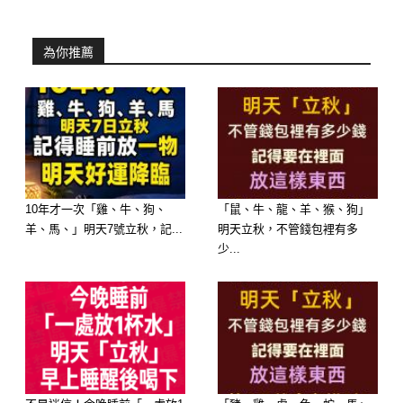
總結：
為你推薦
端午節是華人傳統重要節日之一，同時
也是氣場轉換、能量對撞的關鍵節點。
屬猴、屬豬、屬鼠、屬龍者要牢記三大
原則：「沉得住氣、穩得住心、守得住
界限」。只有穩住當下，才能迎來真正
10年才一次「雞、牛、狗、
「鼠、牛、龍、羊、猴、狗」
羊、馬、」明天7號立秋，記...
明天立秋，不管錢包裡有多
的轉機。
少...
想讓家人朋友也避開衝煞與波動？記得
把這篇提醒分享出去，關鍵時刻多一份
謹慎，就能少一場災難。