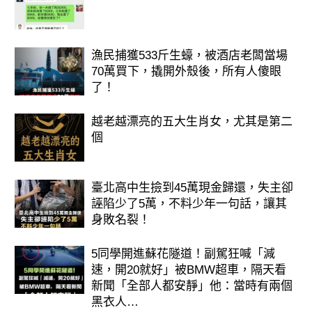
漁民捕獲533斤生蠔，被酒店老闆當場
70萬買下，撬開外殼後，所有人傻眼
了！
越老越漂亮的五大生肖女，尤其是第二
個
臺北高中生撿到45萬現金歸還，失主卻
誣陷少了5萬，不料少年一句話，讓其
身敗名裂！
5同學開進蘇花隧道！副駕狂喊「減
速，開20就好」被BMW超車，隔天看
新聞「全部人都安靜」他：當時有兩個
黑衣人…