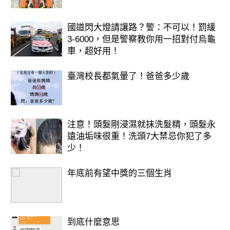
國道閃大燈請讓路？警：不可以！罰緩
3-6000，但是警察教你用一招對付烏龜
車，超好用！
臺灣校長都氣暈了！爸爸多少歲
注意！頭髮剛浸濕就抹洗髮精，頭髮永
遠油垢味很重！洗頭7大禁忌你犯了多
少！
年底前有望中獎的三個生肖
到底什麼意思