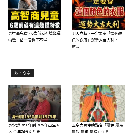
屬豬：職場有變，莫忽視細節
工作上看似平穩，實則暗藏危機。命理
高智商兒童，6歲前就有這幾種
明天立秋，一定要穿「這個顏
專家提醒，近期容易因為小疏忽導致大
特徵，佔一個也了不得...
色的衣服」運勢大吉大利，
錯，尤其在文件、報告或合約處理上要
財...
再三確認。端午後可能出現人事異動或
上司施壓，要提早調整心態，保持彈
熱門文章
性。
身份證1950年到1979年出生的
玉皇大帝今晚點名「屬兔 屬馬
人 今年起要面對現...
屬猴 屬狗 屬豬」注意...