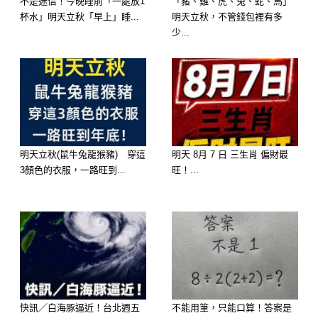
不是迷信！今晚睡前「一處放1
「豬、雞、虎、兔、蛇、馬」
杯水」明天立秋「早上」睡...
明天立秋，不管錢包裡有多
少...
明天立秋(鼠牛兔龍猴豬) 穿這
明天 8月 7 日 三生肖 偏財最
3顏色的衣服，一路旺到...
旺！...
快訊／白海豚逼近！台北週五
不能用筆，只能口算！答案是