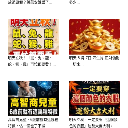
放颱風假？蔣萬安說話了...
多少...
明天立秋！「鼠、兔、龍、
明天 8 月 7日 四生肖 正財偏財
蛇、猴、雞」再忙都要看！...
一切來...
高智商兒童，6歲前就有這幾種
明天立秋，一定要穿「這個顏
特徵，佔一個也了不得...
色的衣服」運勢大吉大利，