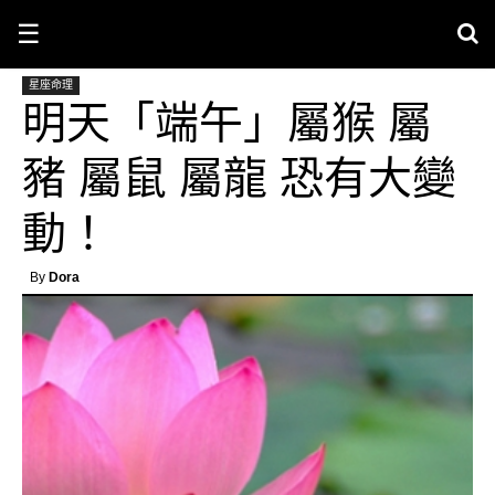
☰
星座命理
明天「端午」屬猴 屬
豬 屬鼠 屬龍 恐有大變
動！
By
Dora