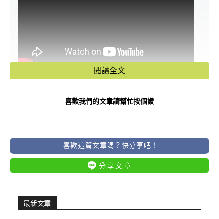
閱讀全文
歡迎來佛道禪心觀看更多風水命理影片
👉
https://lihi3.cc/VEY5Q
喜歡我們的文章請幫忙按個讚
端午節將至，除了祭祖、吃粽子、避邪
驅毒之外，命理學中也指出，這段期間
喜歡這篇文章嗎？快分享吧！
氣場變動劇烈，特別是五行與天干地支
分享文章
產生強烈對衝，導致部分生肖容易面臨
突如其來的變局。專家點名：「屬猴、
最新文章
屬豬、屬鼠、屬龍」在端午前後須格外