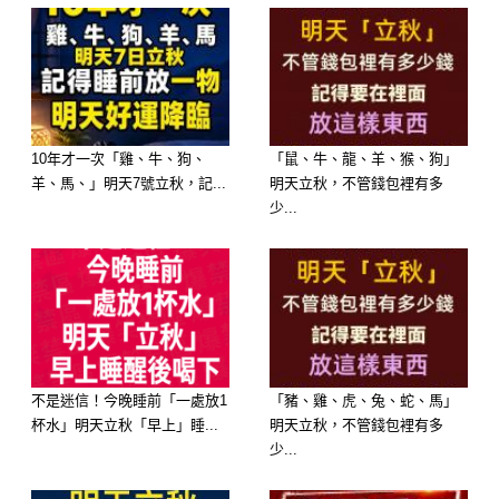
留心，因為這四大生肖近期恐出現感
情、職場、健康或家庭方面的重大轉
變。
10年才一次「雞、牛、狗、
「鼠、牛、龍、羊、猴、狗」
羊、馬、」明天7號立秋，記...
明天立秋，不管錢包裡有多
少...
不是迷信！今晚睡前「一處放1
「豬、雞、虎、兔、蛇、馬」
杯水」明天立秋「早上」睡...
明天立秋，不管錢包裡有多
屬猴：情感受考，別被假象迷惑
少...
近期感情運勢混亂，單身者容易遇上外