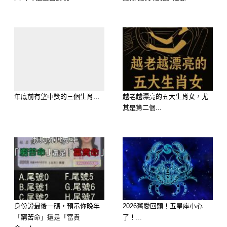
屬鼠：健康警訊，身體是第一順位
身體是本錢，屬鼠者端午前後要特別留
年底前有望中獎的三個生肖...
越老越漂亮的五大生肖女，尤
心舊疾復發或因疲勞過度引發的新問
其是第二個...
題。尤其是心血管與腸胃系統較為脆弱
者，應避開冰冷與刺激性食物，並儘量
避免熬夜。若感不適，應立即就醫，勿
拖延。
身份證最後一碼，預示你晚年
2026舊愛回頭！五星座小心
「窮苦命」還是「富貴
了！...