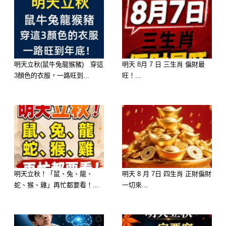
表亮眼卻內心隱藏目的的對象，已婚或
穩定交往者則要小心第三者或溝通破
裂。端午前後建議保持低調，不宜作出
重大決定，特別是情感方面，宜觀察勿
明天立秋(鼠牛兔龍猴豬) 穿這
明天 8月 7 日 三生肖 偏財最
3顏色的衣服，一路旺到...
旺！...
衝動。
明天立秋！「鼠、兔、龍、
明天 8 月 7日 四生肖 正財偏財
蛇、猴、雞」再忙都要看！...
一切來...