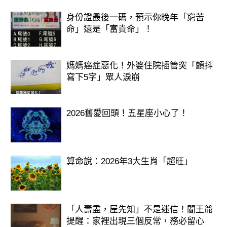
身份證最後一碼，預示你晚年「窮苦
命」還是「富貴命」！
媽媽癌症惡化！外婆住院插管突「顫抖
寫下5字」眾人淚崩
2026舊愛回頭！五星座小心了！
算命說：2026年3大生肖「超旺」
「人壽盡，屋先知」不是迷信！閻王爺
提醒：家裡出現三個反常，務必留心