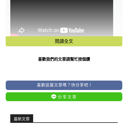
閱讀全文
歡迎來佛道禪心觀看更多風水命理影片
👉
https://lihi3.cc/VEY5Q
喜歡我們的文章請幫忙按個讚
端午節除了吃粽子、立蛋、划龍舟外，
在民俗命理中其實也是「陽氣最重、陰
喜歡這篇文章嗎？快分享吧！
煞浮動」的重要節日之一。根據命理師
分享文章
指出，端午節前後是氣場對沖的高峰
期，穿錯顏色不但可能招來衰運，還可
最新文章
能影響整體運勢，尤其是正在求財、求