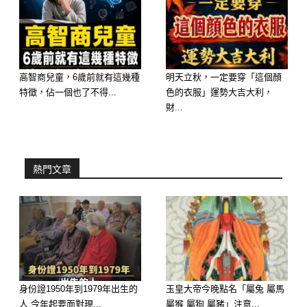
系穿搭，否則恐影響發揮。
高智商兒童，6歲前就有這幾種
明天立秋，一定要穿「這個顏
特徵，佔一個也了不得...
色的衣服」運勢大吉大利，
財...
熱門文章
身份證1950年到1979年出生的
玉皇大帝今晚點名「屬兔 屬馬
人 今年起要面對現...
屬猴 屬狗 屬豬」注意...