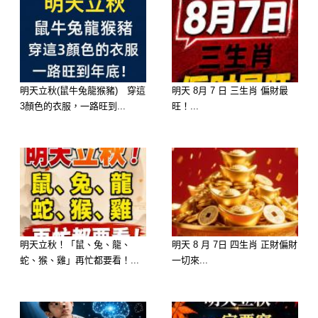
一、黑色：煞氣聚集，阻財擋運
黑色在端午節代表陰煞，尤其早上穿黑
衣出門，容易將病氣、厄運「穿」回
明天立秋(鼠牛兔龍猴豬) 穿這
明天 8月 7 日 三生肖 偏財最
家。命理師特別提醒體弱、長期病痛或
3顏色的衣服，一路旺到...
旺！...
家中有長輩者，這一天最好避開全身黑
搭配。
二、深藍色：壓運擋喜，易陷低潮
藍色雖然平時給人穩重感，但在端午這
明天立秋！「鼠、兔、龍、
明天 8 月 7日 四生肖 正財偏財
類「陽剛節氣」中，深藍反而會壓制本
蛇、猴、雞」再忙都要看！...
一切來...
身正能量，讓好運難以進門。若當天有
重要會面或工作安排，建議避免全身藍