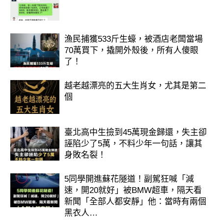
漁民捕獲533斤生蠔，被酒店老闆當場
70萬買下，撬開外殼後，所有人傻眼
了！
越老越漂亮的五大生肖女，尤其是第二
個
臺北高中生撿到45萬現金歸還，失主卻
誣陷少了5萬，不料少年一句話，讓其
身敗名裂！
5同學開進蘇花隧道！副駕狂喊「減
速，開20就好」被BMW超車，隔天看
新聞「全部人都安靜」他：當時有兩個
黑衣人…