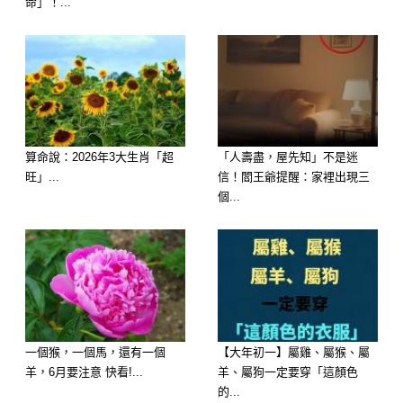
命」！...
算命說：2026年3大生肖「超
「人壽盡，屋先知」不是迷
旺」...
信！閻王爺提醒：家裡出現三
個...
貼心提醒：端午節當天上午11點到下午
1點是「陽氣最盛」的時段，若能在此
時穿上吉色衣物、出門走動、進行簡單
一個猴，一個馬，還有一個
【大年初一】屬雞、屬猴、屬
羊，6月要注意 快看!...
羊、屬狗一定要穿「這顏色
淨化儀式（如薰香、淨身），對提升整
的...