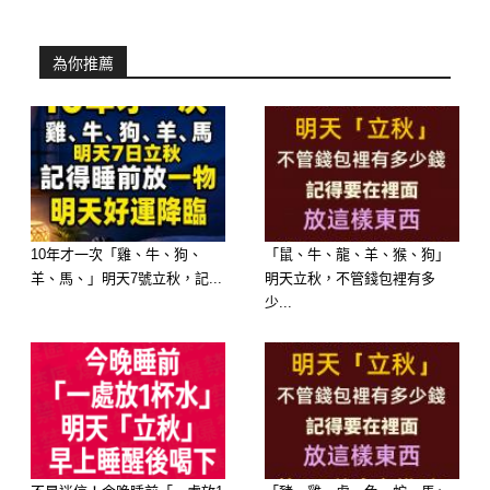
體運勢與避邪化煞有非常好的效果。
為你推薦
別讓一件衣服毀了好運氣，想平安過
節、轉運迎好事，端午這天的穿搭絕不
能馬虎。如果你也想幫家人朋友避開衰
運，記得把這篇分享出去。
10年才一次「雞、牛、狗、
「鼠、牛、龍、羊、猴、狗」
羊、馬、」明天7號立秋，記...
明天立秋，不管錢包裡有多
少...