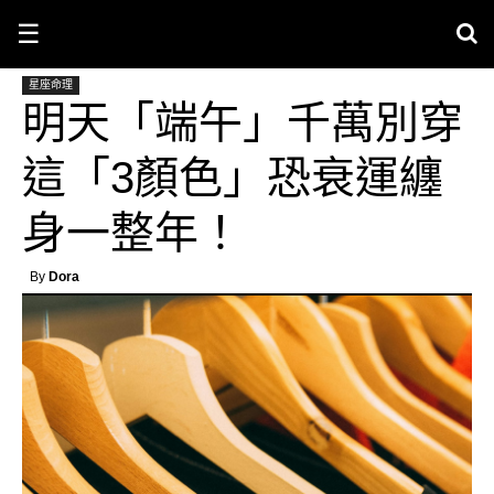
☰
星座命理
明天「端午」千萬別穿
這「3顏色」恐衰運纏
身一整年！
By
Dora