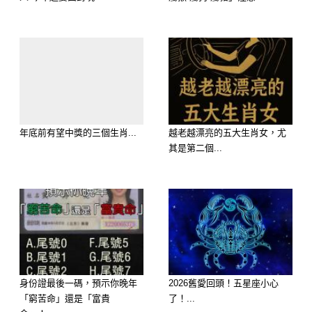
三、灰色：氣場混濁，情緒易起伏
灰色在五行中屬「混濁之氣」，端午節
穿灰容易使人陷入情緒不穩、思緒紛亂
的狀態，無形中也容易招惹是非與口
舌。特別是屬猴、屬蛇、屬豬者，這一
年底前有望中獎的三個生肖...
越老越漂亮的五大生肖女，尤
其是第二個...
天穿灰色會加重衝煞影響。
那該穿什麼顏色好？
命理師建議：端午節最適合穿 紅色、
白色與黃色。這三種顏色象徵正氣、光
明與吉祥，不僅有助提升陽氣，也可趨
身份證最後一碼，預示你晚年
2026舊愛回頭！五星座小心
吉避凶，開啟好運一整年。
「窮苦命」還是「富貴
了！...