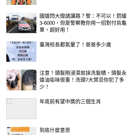
國道閃大燈請讓路？警：不可以！罰緩
3-6000，但是警察教你用一招對付烏龜
車，超好用！
臺灣校長都氣暈了！爸爸多少歲
注意！頭髮剛浸濕就抹洗髮精，頭髮永
遠油垢味很重！洗頭7大禁忌你犯了多
少！
年底前有望中獎的三個生肖
到底什麼意思