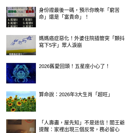
身份證最後一碼，預示你晚年「窮苦
命」還是「富貴命」！
媽媽癌症惡化！外婆住院插管突「顫抖
寫下5字」眾人淚崩
2026舊愛回頭！五星座小心了！
算命說：2026年3大生肖「超旺」
「人壽盡，屋先知」不是迷信！閻王爺
提醒：家裡出現三個反常，務必留心