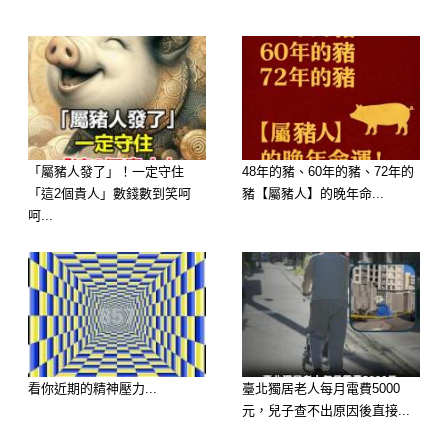
「屬豬人發了」！一定守住
48年的豬、60年的豬、72年的
「這2個貴人」數錢數到笑呵
豬【屬豬人】的晚年命...
呵...
看你近期的精神壓力...
臺北獨居老人每月電費5000
元，兒子查不出原因後直接...