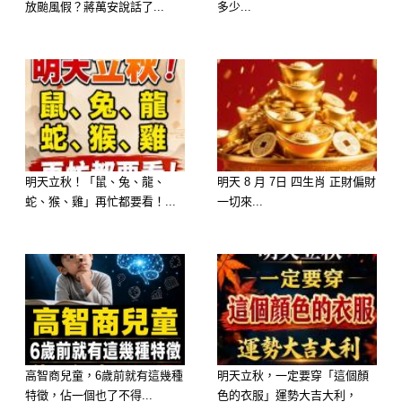
放颱風假？蔣萬安說話了...
多少...
明天立秋！「鼠、兔、龍、
明天 8 月 7日 四生肖 正財偏財
蛇、猴、雞」再忙都要看！...
一切來...
高智商兒童，6歲前就有這幾種
明天立秋，一定要穿「這個顏
特徵，佔一個也了不得...
色的衣服」運勢大吉大利，