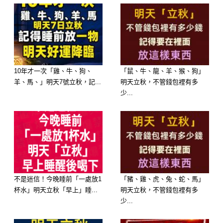
事業、求平安的人，更要避免觸犯禁
忌。
以下三種顏色，端午當天務必避開，否
則恐有災厄纏身、好事變壞事：
10年才一次「雞、牛、狗、
「鼠、牛、龍、羊、猴、狗」
羊、馬、」明天7號立秋，記...
明天立秋，不管錢包裡有多
少...
不是迷信！今晚睡前「一處放1
「豬、雞、虎、兔、蛇、馬」
杯水」明天立秋「早上」睡...
明天立秋，不管錢包裡有多
少...