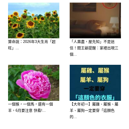
媽祖生日時，全台神明「一起上線」，
這可是最容易轉運的日子！不管你是不
是這三個生肖，記得這天說好話、做好
事、拜拜時誠心許願，福報自然來～
算命說：2026年3大生肖「超
「人壽盡，屋先知」不是迷
旺」...
信！閻王爺提醒：家裡出現三
個...
一個猴，一個馬，還有一個
【大年初一】屬雞、屬猴、屬
羊，6月要注意 快看!...
羊、屬狗一定要穿「這顏色
的...