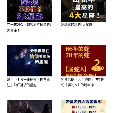
在一起越久，越容易不珍惜的3
出軌率最高的4大星座！...
大星座！...
第二名：屬蛇
這陣子你感覺很「卡」嗎？別怕！明天
放不下！分手後還會『偷偷關
54年的蛇、66年的蛇、78年的
注』前任近況的星座！...
蛇【屬蛇人】的晚年命...
媽祖生日會幫你清除霉運，直接打開財
運通道～特別是正財、投資、紅包都有
好機會降臨！