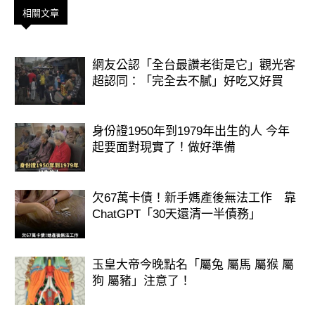
相關文章
網友公認「全台最讚老街是它」觀光客
超認同：「完全去不膩」好吃又好買
身份證1950年到1979年出生的人 今年
起要面對現實了！做好準備
欠67萬卡債！新手媽產後無法工作 靠
ChatGPT「30天還清一半債務」
玉皇大帝今晚點名「屬兔 屬馬 屬猴 屬
狗 屬豬」注意了！