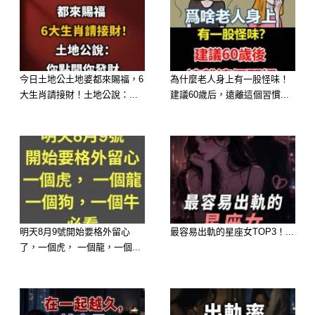
今日土地公土地婆都來賜福，6
為什麼老人身上有一股怪味！
大生肖請接財！土地公說：...
建議60歲后，遠離這個習慣...
第一名：屬牛
你最近的「偏財星」超級旺！不管是刮
刮樂、彩券、抽獎，手氣就是好到爆！
明天記得誠心拜媽祖，順手買張彩券，
很可能就是你的人生翻轉點！
明天8月9號開始要格外留心
最容易出軌的星座女TOP3！...
了，一個虎， 一個龍，一個...
加持秘訣：拜拜時帶上紅色小物，有助
催旺財運！