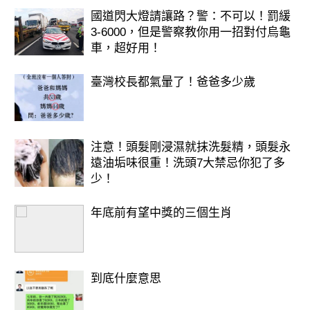
國道閃大燈請讓路？警：不可以！罰緩
3-6000，但是警察教你用一招對付烏龜
車，超好用！
臺灣校長都氣暈了！爸爸多少歲
注意！頭髮剛浸濕就抹洗髮精，頭髮永
遠油垢味很重！洗頭7大禁忌你犯了多
少！
年底前有望中獎的三個生肖
到底什麼意思