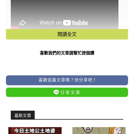
閱讀全文
歡迎來佛道禪心觀看更多風水命理影片
👉
https://lihi3.cc/VEY5Q
喜歡我們的文章請幫忙按個讚
媽祖生日！會中頭獎的3大生肖公開
了！
喜歡這篇文章嗎？快分享吧！
想要轉運、偏財暴漲、好事降臨？這三
分享文章
個生肖千萬不能錯過媽祖生辰這天
最新文章