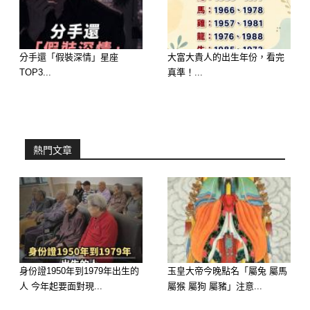
加持秘訣：記得許願時說得越具體越
好，宇宙聽得更清楚！
分手還「假裝深情」星座
大富大貴人的出生年份，看完
TOP3...
真準！...
熱門文章
第三名：屬狗
身份證1950年到1979年出生的
玉皇大帝今晚點名「屬兔 屬馬
你的好運正在累積中，尤其這一天能量
人 今年起要面對現...
屬猴 屬狗 屬豬」注意...
滿滿，有望「突如其來」的好消息或意