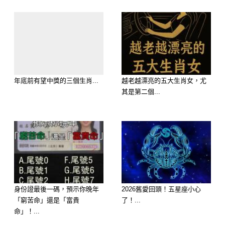
外收穫！記得當天心情放輕鬆，多做善
事，好運會更快找上門！
加持秘訣：拜拜完喝一口平安茶，有助
接住媽祖的祝福！
年底前有望中獎的三個生肖...
越老越漂亮的五大生肖女，尤
其是第二個...
身份證最後一碼，預示你晚年
2026舊愛回頭！五星座小心
「窮苦命」還是「富貴
了！...
結語：
命」！...