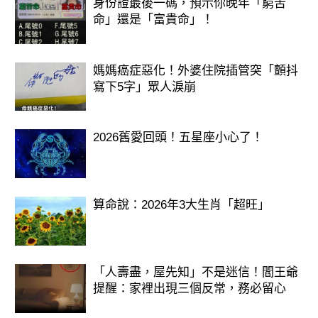
身份證最後一碼，預示你晚年「窮苦
命」還是「富貴命」！
媽媽癌症惡化！外婆住院插管突「顫抖
寫下5字」眾人淚崩
2026舊愛回頭！五星座小心了！
算命說：2026年3大生肖「超旺」
「人壽盡，屋先知」不是迷信！閻王爺
提醒：家裡出現三個反常，務必留心