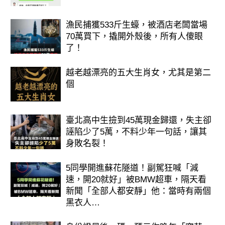
漁民捕獲533斤生蠔，被酒店老闆當場
70萬買下，撬開外殼後，所有人傻眼
了！
越老越漂亮的五大生肖女，尤其是第二
個
臺北高中生撿到45萬現金歸還，失主卻
誣陷少了5萬，不料少年一句話，讓其
身敗名裂！
5同學開進蘇花隧道！副駕狂喊「減
速，開20就好」被BMW超車，隔天看
新聞「全部人都安靜」他：當時有兩個
黑衣人…