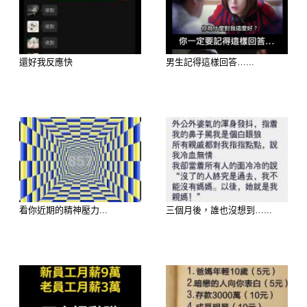
看男人要從頭看到腳呢，還是從腳看到
頭？告訴你，每一個男人都不自覺地有
他生活上的”慣性”，而這些習慣就成為
還好我反應快
男生記得這樣回答…...
他和你平常相處的關鍵。所以，從男人
最不經意的”鞋子”和”穿鞋習慣”就能瞭
解他們。
你的另一半或心儀的對象，穿鞋的慣性
是下列哪一種呢？
看你近期的精神壓力...
三個月後，誰也沒想到…...
2.節儉穿鞋的男人
3.隨隨便便穿鞋的男人
4.愛穿正式黑皮鞋的男人
5.愛穿休閒鞋的男人