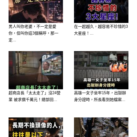
會主動邀約。
你若是愛上了他，會發現他的感情世界
男人叫你老婆，不一定是愛
在一起越久，越容易不珍惜的3
紛亂複雜，常常是忘記不了舊愛，又拒
你，但叫你這3個稱呼，那一
大星座！...
絕不了新歡。而當一切紛爭引爆時，他
定...
會選擇”逃開”，躲避現實的方法，令愛
他的人痛苦不堪。所以，小心別太快愛
上這種男人喔！
4.愛穿正式黑皮鞋的男人
超商店長「太太走了」沒24營
高雄一女子坐牢15年，出獄辦
這種類型的男人是習慣穿正式黑皮鞋，
業 被求償千萬元！總部回...
身分證時，所長看到她檔案...
並且把鞋子擦得亮亮光光，絕對不能忍
受自己穿雙髒鞋子或舊鞋子出門的大男
人。
這種類型的男人，若是連休假或約會