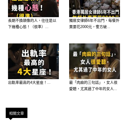
時，都習慣穿他那正式的黑皮鞋，你可
要有心理準備。
長期不換頭像的人，往往是以
獨居女律師6年不出門，每餐外
下幾種心態！（很準）...
賣要花2000元，警方破...
他可是個不折不扣的大男人主義傾向和
傳統男人，對母親的意見十分看重，你
要贏得未來的婆婆的喜愛，才有可能從
他的女朋友變為他的妻子。
你若是愛上他，可別想左右他的想法，
他有一套屬於自己的待人處事原則，絕
出軌率最高的4大星座！...
最「肉麻的三句話」，女人很
對不會因為你而修改。
愛聽，尤其過了中年的女人...
他反而會要你認同他的看法，甚至包容
他的一切。
相關文章
5.愛穿休閒鞋的男人