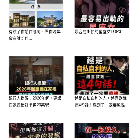
子的男人，亂穿一通。
有的時候鞋子與衣服一點兒也不相配，
哪怕是鞋子早已破損、式樣過時，他也
有錢了你想住哪間，看你晚年
最容易出軌的星座女TOP3！...
無所謂，甚至沒有穿襪子，襪子已破
會有誰陪伴...
損、穿錯，他都可以忍受。在個性上，
他是個不拘小節的男人，常常眼高手
低。
私生活沒什麼條理，又喜歡做白日夢，
相信總有一天自己可以一步登天，容易
過著自欺欺人的生活。
銀行人提醒：2026年起，建議
越是自私自利的人，越喜歡說
和他剛約會時，他會刻意安排約會地
在家裡最好準備20萬現...
這4句話！遇到了一定要遠離...
點，注重氣氛和情調，但隨隨便便就打
發了。他注重的是物美價廉的消費，除
非他自己想要吃頓大餐，否則他絕對不