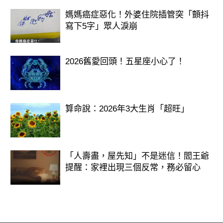
媽媽癌症惡化！外婆住院插管突「顫抖
寫下5字」眾人淚崩
2026舊愛回頭！五星座小心了！
算命說：2026年3大生肖「超旺」
「人壽盡，屋先知」不是迷信！閻王爺
提醒：家裡出現三個反常，務必留心