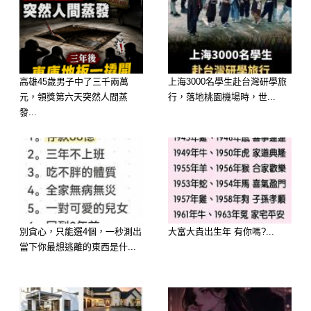
因此，你若是愛上了他，小心！他可是
一位「內心熱情」的男子。第一次約會
時，心中就對你有著無限的遐想，希望
能早日和你變成情人，兩人能一拍即
高雄45歲男子中了三千兩萬
上海3000名學生赴台灣研學旅
合、親密，不過他那拘謹、保守的個
元，領獎第六天突然人間蒸
行，落地桃園機場時，世...
發...
性，又壓抑著他內心的波濤洶湧，不太
敢向你表白，讓你摸不清他真正的想
法。
所以，你不妨主動一些，多製造機會讓
他可以表白，你們更能加速彼此的情愛
別貪心，只能選4個，一秒測出
大富大貴出生年 有你嗎?...
溫度，邁向人生的另一個階段。
當下你最想逃離的東西是什...
3.隨隨便便穿鞋的男人
這種類型的男人是不在乎自己穿什麼鞋