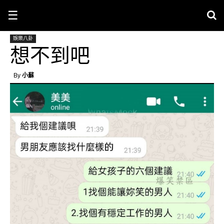
☰
娛樂八卦
想不到吧
By
小蘇