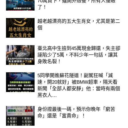
70萬買下，撬開外殼後，所有人傻眼
了！
越老越漂亮的五大生肖女，尤其是第二
個
臺北高中生撿到45萬現金歸還，失主卻
誣陷少了5萬，不料少年一句話，讓其
身敗名裂！
5同學開進蘇花隧道！副駕狂喊「減
速，開20就好」被BMW超車，隔天看
新聞「全部人都安靜」他：當時有兩個
黑衣人…
身份證最後一碼，預示你晚年「窮苦
命」還是「富貴命」！