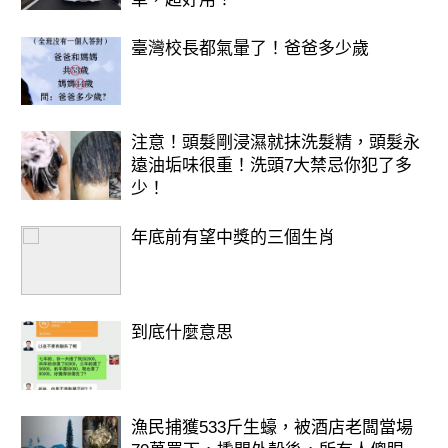
的人。所以和他約會時，即使你不合他
臺灣校長都氣暈了！爸爸多少歲
的理想，他也會很親切地送你回家，但
是，別以為他對你有好感，他只是有紳
士風度而已。
注意！頭髮剛浸濕就抹洗髮精，頭髮永
在浪漫又充滿歡樂的聖誕夜，和你心儀
遠油垢味很重！洗頭7大禁忌你犯了多
的男人共舞時，不經意詢問他穿鞋的習
少！
慣，能更進一步瞭解他內心深處對待愛
年底前有望中獎的三個生肖
情和生活的態度。
到底什麼意思
漁民捕獲533斤生蠔，被酒店老闆當場