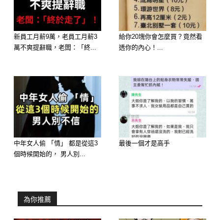
1.重複購買固定鞋子式樣的男人:
這種類型的男人是很念舊的男人，對於
新員工月薪9萬，老員工月薪3
給你20塊你會怎麼買？竟然看
自己習慣的人、事、物，總有一份深深
萬不爽提辭職，老闆：「終...
透你的內心！...
的依戀，就算他的情人無理取鬧、任性
孩子氣，他也會以一種包容的心去待
她、愛她，直到她漸漸成熟明理。
而他的「老朋友」很多，對朋友十分講
義氣，讓老朋友覺得他是個值得信賴的
靠山，他會為朋友出頭且適時伸出援
中年女人偷 「情」 都是從這3
最後一個才是高手
個時候開始的， 男人別...
手。
因此，你若是愛上了他，成為他的另一
半時，不妨多傾聽他的煩惱，多體貼他
為你推薦
的生活細節，彼此的情感要以穩定成長