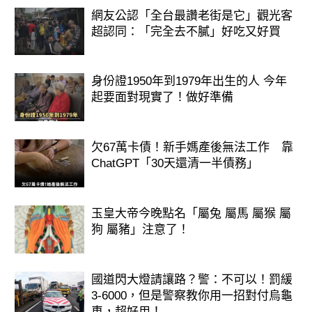
這種類型的男人是注重休閒生活和生活
網友公認「全台最讚老街是它」觀光客
品味的男人，對於鞋子要求很高，不但
超認同：「完全去不膩」好吃又好買
要舒適，而且更注重鞋子款式，一定要
搭配服裝。
身份證1950年到1979年出生的人 今年
在個性上，他喜歡掌握主動權、主觀意
起要面對現實了！做好準備
識強，對自己的要求很嚴格，對異性的
要求更是挑剔。在生活上，是個有規律
欠67萬卡債！新手媽產後無法工作 靠
的計劃者，但是偶爾會在聖誕夜或生日
ChatGPT「30天還清一半債務」
舞會中狂歡。
和他約會時，你可以感覺得到他是個十
玉皇大帝今晚點名「屬兔 屬馬 屬猴 屬
狗 屬豬」注意了！
分體貼的好情人，態度溫和有禮，言談
風趣幽默，很容易將約會氣氛變得融
洽。
國道閃大燈請讓路？警：不可以！罰緩
3-6000，但是警察教你用一招對付烏龜
他也是個十分瞭解自己喜歡什麼樣女孩
車，超好用！