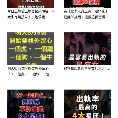
–
今日土地公土地婆都來賜福，6
為什麼老人身上有一股怪味！
大生肖請接財！土地公說：...
建議60歲后，遠離這個習慣...
–
–
–
–
明天8月9號開始要格外留心
最容易出軌的星座女TOP3！...
了，一個虎， 一個龍，一個...