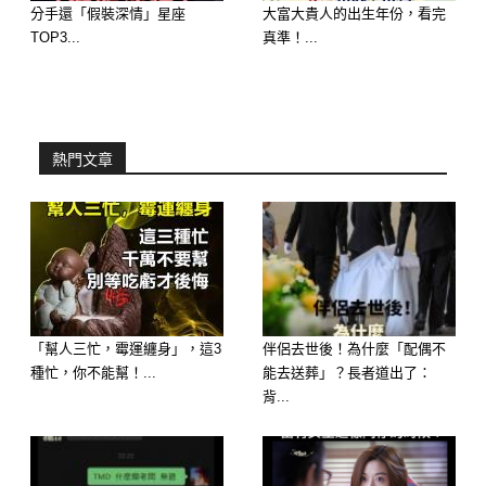
延伸閱讀————————–
分手還「假裝深情」星座
大富大貴人的出生年份，看完
TOP3...
真準！...
熱門文章
歡迎來下水道觀看更多都市傳說👉
「幫人三忙，霉運纏身」，這3
伴侶去世後！為什麼「配偶不
https://lihi3.cc/c5H8h
種忙，你不能幫！...
能去送葬」？長者道出了：
延伸閱讀———————
背...
[心理測驗] 看鞋選男人