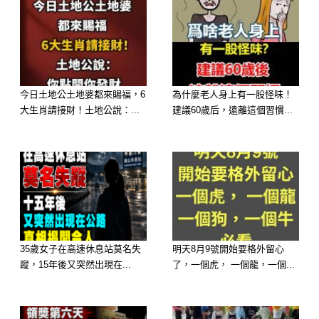
的方式進行，並且，別忘記要和他的”
老朋友”們也能打成一片，擁有共同的
生活話題。
2.節儉穿鞋的男人
今日土地公土地婆都來賜福，6
為什麼老人身上有一股怪味！
大生肖請接財！土地公說：...
建議60歲后，遠離這個習慣...
買一雙鞋子之後，他就非常珍視它，希
望鞋子能穿久一點，可以節省一筆置裝
預算，而他鞋櫃中的鞋子，「鞋齡」都
很長久，讓你印象深刻。
在個性上，他是屬於拘謹、放不開的保
守型男人。在為人處事上不夠圓滑，常
35歲女子在高速休息站莫名失
明天8月9號開始要格外留心
常會得罪人而不自知；在人際關係上的
蹤，15年後又突然出現在...
了，一個虎， 一個龍，一個...
格局較小；在專業領域中，他會因默默
努力，而有成功機會。