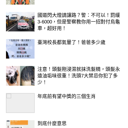
屬馬女
生肖馬的女人，她們做事總是三思而後
國道閃大燈請讓路？警：不可以！罰緩
行，所以比較會享福，同時她們也最能
3-6000，但是警察教你用一招對付烏龜
吃苦，生肖馬的女人命中有「右弼」吉
車，超好用！
星庇佑，所以結婚之後能夠給家裡帶來
臺灣校長都氣暈了！爸爸多少歲
源源不斷的財氣，助益老公陞官發財，
全家富貴連連，喜事一樁又一樁找上門
來、定會招財進寶。
注意！頭髮剛浸濕就抹洗髮精，頭髮永
遠油垢味很重！洗頭7大禁忌你犯了多
少！
年底前有望中獎的三個生肖
到底什麼意思