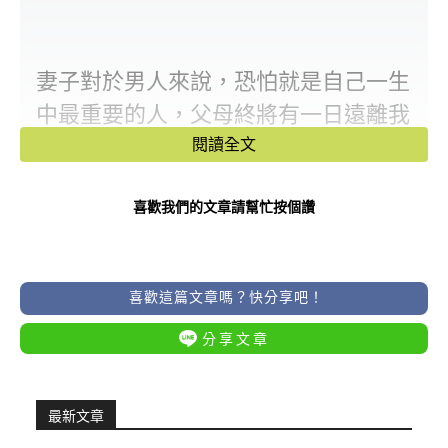
妻子對於男人來說，恐怕就是自己一生
中最重要的人，父母終將有一日遠離我
們而去，子女長大，成家立業，也將會
閱讀全文
有自己的生活，而老婆才是一輩子之中
喜歡我們的文章請幫忙按個讚
最能長久陪伴自己的人，所以寵愛老婆
的男人非常值得學習和尊重，那麼，在
十二生肖中，哪些男人就是這樣呢？
喜歡這篇文章嗎？快分享吧！
分享文章
最新文章