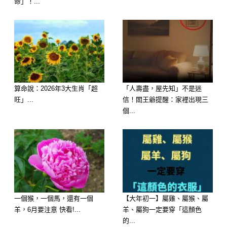
命」！...
算命說：2026年3大生肖「超
「人壽盡，屋先知」不是迷
老人說：老婆是這5個生肖，老公越來
旺」...
信！閻王爺提醒：家裡出現三
個...
越有錢
歲月雖然催人老，現實常常惹人淚，而
幸福的生活必定是兩個人合力經營起來
的，在一段美滿的姻緣之中，兩口子必
定都有收穫，丈夫的事業難免風生水
起，老婆的容貌也不會因為現實生活的
一個猴，一個馬，還有一個
【大年初一】屬雞、屬猴、屬
羊，6月要注意 快看!...
羊、屬狗一定要穿「這顏色
瑣碎而老的變快，如果娶了這幾個生肖
的...