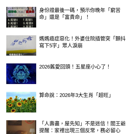
切，還能為老公出謀劃策，助其事業騰
身份證最後一碼，預示你晚年「窮苦
飛，夫妻一心可以創造巨大的財富。
命」還是「富貴命」！
而除此之外屬猴女天生麗質，能夠青春
常駐，容貌越來越好看。
媽媽癌症惡化！外婆住院插管突「顫抖
寫下5字」眾人淚崩
2026舊愛回頭！五星座小心了！
算命說：2026年3大生肖「超旺」
「人壽盡，屋先知」不是迷信！閻王爺
提醒：家裡出現三個反常，務必留心