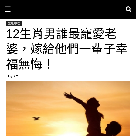
☰
星座命理
12生肖男誰最寵愛老
婆，嫁給他們一輩子幸
福無悔！
By
YY