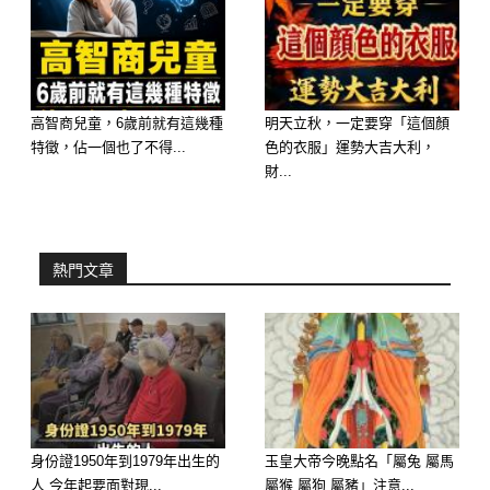
高智商兒童，6歲前就有這幾種
明天立秋，一定要穿「這個顏
特徵，佔一個也了不得...
色的衣服」運勢大吉大利，
財...
熱門文章
屬兔男
屬兔的男人話不多，性格比較內向，但
是回到家裡麵對妻子孩子的時候，他們
卻顯得比較溫柔體貼，這樣的屬兔男不
僅天生寵愛老婆，而且對於婚姻也盡職
身份證1950年到1979年出生的
玉皇大帝今晚點名「屬兔 屬馬
盡責，嫁給他們恐怕一生享福，從來不
人 今年起要面對現...
屬猴 屬狗 屬豬」注意...