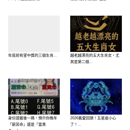
做黃臉婆。
屬蛇男
屬蛇的男人看上去比較膽小怕事，但對
於老婆來說，他們就是自己的一片天，
屬蛇男在家裡對老婆十分溫柔體貼，不
年底前有望中獎的三個生肖...
越老越漂亮的五大生肖女，尤
其是第二個...
僅很勤快的幫助做家務，還能在物質方
麵給家人保障，老婆被他們寵愛的最為
幸福快樂。
身份證最後一碼，預示你晚年
2026舊愛回頭！五星座小心
「窮苦命」還是「富貴
了！...