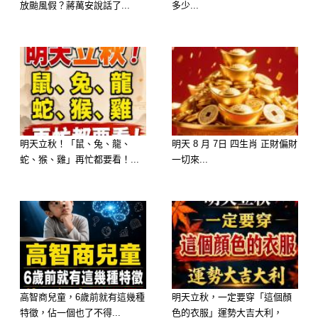
放颱風假？蔣萬安說話了...
多少...
屬龍女
生肖龍的女人，她們舉止得體，天生麗
明天立秋！「鼠、兔、龍、
明天 8 月 7日 四生肖 正財偏財
質，從個人運勢上說，這個生肖的女人
蛇、猴、雞」再忙都要看！...
一切來...
命中藏財，向來福氣深厚，結婚之後能
夠給家裡帶來無限的旺氣，保障老少平
安，年年有餘，而且自己的丈夫也一年
比一年有錢，有望飛黃騰達。
婚後家運通常會非常的興旺，因為有
高智商兒童，6歲前就有這幾種
明天立秋，一定要穿「這個顏
特徵，佔一個也了不得...
色的衣服」運勢大吉大利，