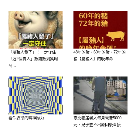
屬雞女
屬雞的女人，她們溫柔善良，嫺靜文
雅，在生活中，這個生肖的女人很懂得
照顧人，她們容易給人帶來溫馨感，所
以能夠作為她們的丈夫，也能收穫頗
豐，光宗耀祖，在生活和工作中，她們
「屬豬人發了」！一定守住
48年的豬、60年的豬、72年的
「這2個貴人」數錢數到笑呵
豬【屬豬人】的晚年命...
能夠給予老公最大的支援與鼓勵，可謂
呵...
是旺夫益子。
看你近期的精神壓力...
臺北獨居老人每月電費5000
元，兒子查不出原因後直接...