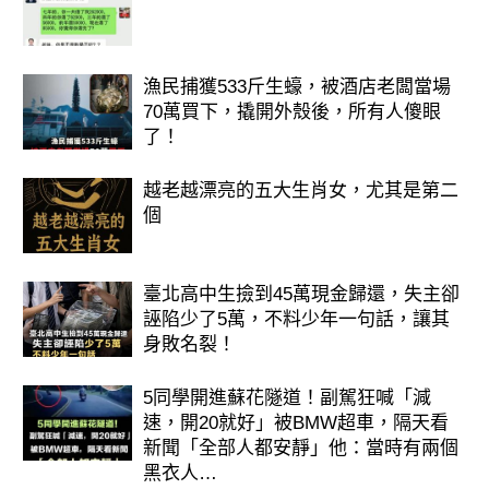
漁民捕獲533斤生蠔，被酒店老闆當場
70萬買下，撬開外殼後，所有人傻眼
屬猴女
了！
生肖猴的女人，她們對待朋友們善良沒
越老越漂亮的五大生肖女，尤其是第二
有心機，做事情很心細。
個
結婚之後，生肖猴的女人會有驚人的運
勢，她們鴻運高照、事業上有貴人幫
臺北高中生撿到45萬現金歸還，失主卻
助，全家人都財運連連，有她們在家鎮
誣陷少了5萬，不料少年一句話，讓其
身敗名裂！
守，實在是富貴多吉的象徵哦！
家庭會有洪福降臨，因為申猴屬金，金
5同學開進蘇花隧道！副駕狂喊「減
生財帛，屬猴的女人在家中就是一個搖
速，開20就好」被BMW超車，隔天看
新聞「全部人都安靜」他：當時有兩個
錢樹的存在，不僅能夠打理好家中一
黑衣人…