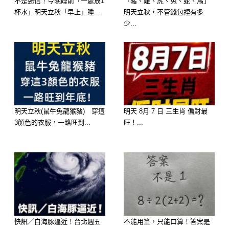
不是迷信！今晚睡前「一處放1
「豬、雞、虎、兔、蛇、馬」
屬兔女
杯水」明天立秋「早上」睡...
明天立秋，不管錢包裡有多
少...
生肖兔的女人，她們很重情義，而且心
地善良，生肖兔的女人命中福氣比較深
厚，後天得天解、祿勳兩大吉星的眷
顧，會保佑家中的財運越來越旺盛，丈
夫也有機會能大賺一筆，並且在照顧子
女方面，生肖兔的女人很有自己的方
明天立秋(鼠牛兔龍猴豬) 穿這
明天 8月 7 日 三生肖 偏財最
3顏色的衣服，一路旺到...
旺！...
法，她們在婚姻生活中最為享福，老來
也多有長壽之命。
快訊／白海豚逼近！台北週五
不能用筆，只能口算！答案是