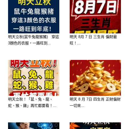
明天立秋(鼠牛兔龍猴豬) 穿這
明天 8月 7 日 三生肖 偏財最
3顏色的衣服，一路旺到...
旺！...
屬狗男
屬狗的男人向來比較忠厚守信，一旦選
擇一個人作為妻子，這個生肖的男人就
明天立秋！「鼠、兔、龍、
明天 8 月 7日 四生肖 正財偏財
會十分愛護，他們重情重義，對待婚姻
蛇、猴、雞」再忙都要看！...
一切來...
也具有高度責任感，更是能把老婆寵的
別人都惹不起，嫁給他們最幸福。