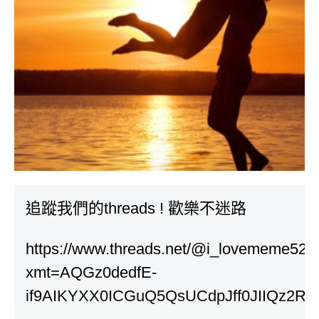
追蹤我們的threads ! 歡樂不迷路
https://www.threads.net/@i_lovememe52
xmt=AQGz0dedfE-
if9AIKYXX0ICGuQ5QsUCdpJff0JIIQz2R0