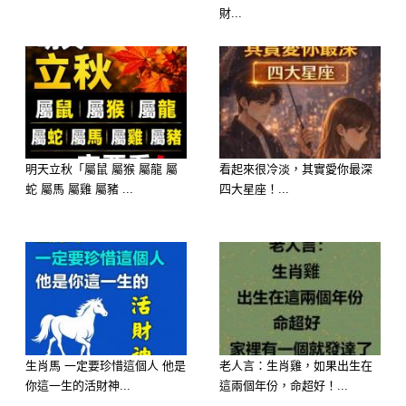
「龍生九子」的傳統說法，屬龍的女人
財...
也會讓家族的人丁興旺，子嗣富貴，婚
後不僅能夠相夫教子，旺夫催貴，變得
越老越有錢，而且自身還能活得精彩美
麗，越來越年輕。
明天立秋「屬鼠 屬猴 屬龍 屬
看起來很冷淡，其實愛你最深
蛇 屬馬 屬雞 屬豬 ...
四大星座！...
生肖馬 一定要珍惜這個人 他是
老人言：生肖雞，如果出生在
你這一生的活財神...
這兩個年份，命超好！...