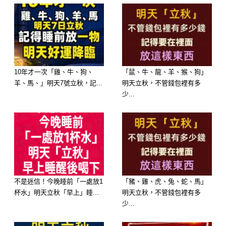
10年才一次「雞、牛、狗、
「鼠、牛、龍、羊、猴、狗」
屬龍男
羊、馬、」明天7號立秋，記...
明天立秋，不管錢包裡有多
屬龍的男人不僅在掙錢方面比較有能
少...
力，而且他們在家庭生活中也十分疼愛
老婆，他們性格大大咧咧，有時不那麼
會照顧人，但是在自己能力之內的事
情，他們都會妥善做好，讓老婆十分放
心。
不是迷信！今晚睡前「一處放1
「豬、雞、虎、兔、蛇、馬」
杯水」明天立秋「早上」睡...
明天立秋，不管錢包裡有多
少...