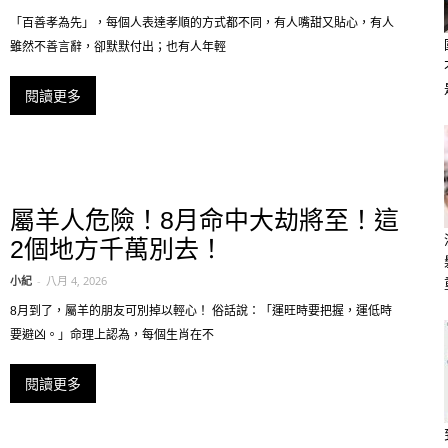
「百善孝為先」，每個人表達孝順的方式都不同，有人嘴甜又貼心，有人
雖然不善言辭，卻默默付出；也有人年輕
閱讀更多
屬羊人危險！8月命中大劫將至！這
2個地方千萬別去！
小紀
-
八月 4, 2026
8月到了，屬羊的朋友可別掉以輕心！ 俗話說：「運旺時要把握，運低時
要避凶。」命理上認為，每個生肖在不
閱讀更多