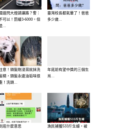
國道閃大燈請讓路？警：
臺灣校長都氣暈了！爸爸
不可以！罰緩3-6000，但
多少歲...
是...
注意！頭髮剛浸濕就抹洗
年底前有望中獎的三個生
髮精，頭髮永遠油垢味很
肖...
重！洗頭...
到底什麼意思
漁民捕獲533斤生蠔，被