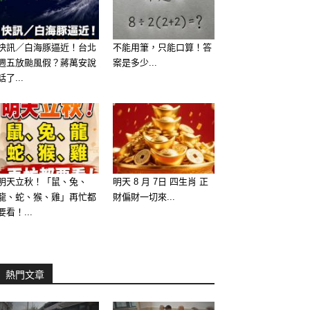
快訊／白海豚逼近！台北
不能用筆，只能口算！答
週五放颱風假？蔣萬安說
案是多少...
話了...
明天立秋！「鼠、兔、
明天 8 月 7日 四生肖 正
龍、蛇、猴、雞」再忙都
財偏財一切來...
要看！...
熱門文章