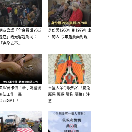
網友公認「全台最讚老街
身份證1950年到1979年出
是它」觀光客超認同：
生的人 今年起要面對現...
「完全去不...
欠67萬卡債！新手媽產後
玉皇大帝今晚點名「屬兔
無法工作 靠
屬馬 屬猴 屬狗 屬豬」注
ChatGPT「...
意...