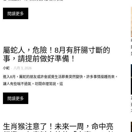
閱讀更多
屬蛇人，危險！8月有肝腸寸斷的
事，請提前做好準備！
小紀
-
八月 3, 2026
進入8月，屬蛇的朋友或許會感覺生活節奏突然變快，許多事情接踵而來，
讓人有些喘不過氣。坊間命理常說，這
閱讀更多
生肖猴注意了！未來一周，命中亮