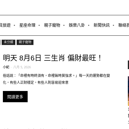
貨旅遊
星座命理
親子寵物
娛樂八卦
新聞快訊
聯絡
未分類
親子寵物
明天 8月6日 三生肖 偏財最旺！
小紀
-
八月 5, 2026
俗話說：「命裡有時終須有，命裡無時莫強求。」每一天的運勢都在變
化，有些人正財穩定，有些人則容易迎來意
閱讀更多