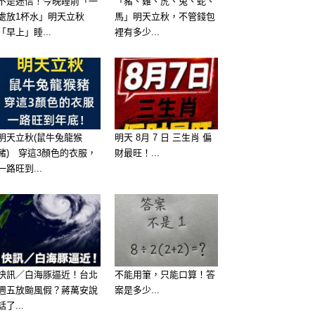
不是迷信！今晚睡前「一
「豬、雞、虎、兔、蛇、
處放1杯水」明天立秋
馬」明天立秋，不管錢包
「早上」睡...
裡有多少...
明天立秋(鼠牛兔龍猴
明天 8月 7 日 三生肖 偏
豬) 穿這3顏色的衣服，
財最旺！...
一路旺到...
快訊／白海豚逼近！台北
不能用筆，只能口算！答
週五放颱風假？蔣萬安說
案是多少...
話了...