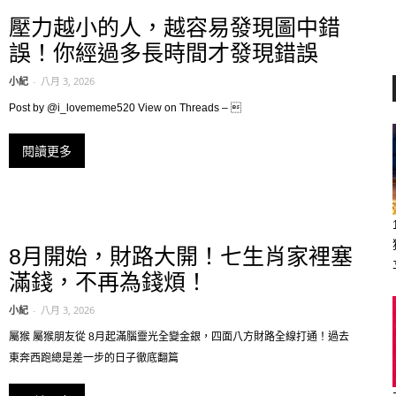
壓力越小的人，越容易發現圖中錯
誤！你經過多長時間才發現錯誤
小紀
-
八月 3, 2026
Post by @i_lovememe520 View on Threads – 
閱讀更多
8月開始，財路大開！七生肖家裡塞
滿錢，不再為錢煩！
小紀
-
八月 3, 2026
屬猴 屬猴朋友從 8月起滿腦靈光全變金銀，四面八方財路全線打通！過去
東奔西跑總是差一步的日子徹底翻篇