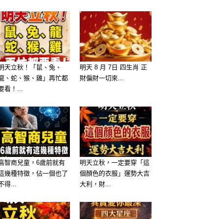
明天立秋！「鼠、兔、
明天 8 月 7日 四生肖 正
龍、蛇、猴、雞」再忙都
財偏財一切來...
要看！...
高智商兒童，6歲前就有
明天立秋，一定要穿「這
這幾種特徵，佔一個也了
個顏色的衣服」運勢大吉
不得...
大利，財...