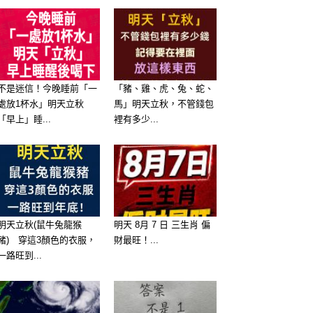
不是迷信！今晚睡前「一
「豬、雞、虎、兔、蛇、
處放1杯水」明天立秋
馬」明天立秋，不管錢包
「早上」睡...
裡有多少...
明天立秋(鼠牛兔龍猴
明天 8月 7 日 三生肖 偏
豬) 穿這3顏色的衣服，
財最旺！...
一路旺到...