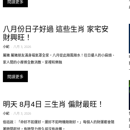
閱讀更多
八月份日子好過 這些生肖 家宅安
財興旺！
小紀
-
八月 3, 2026
屬豬 屬豬朋友滿身福氣罩全家，八月從此順風順水！往日擾人的小麻煩、
家人間的小摩擦全數消散，家裡和樂融
閱讀更多
明天 8月4日 三生肖 偏財最旺！
小紀
-
八月 3, 2026
俗話說：「命好不如運好，運好不如時機剛剛好。」每個人的財運都會隨
著時間起伏，有時努力很久卻沒有收穫，